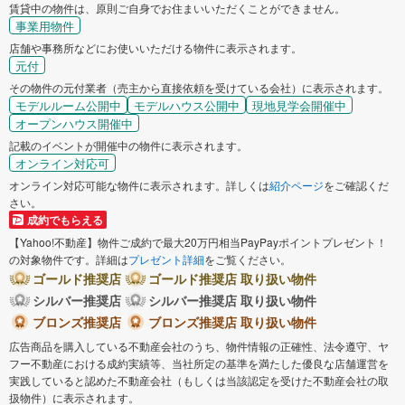
賃貸中の物件は、原則ご自身でお住まいいただくことができません。
事業用物件
店舗や事務所などにお使いいただける物件に表示されます。
元付
その物件の元付業者（売主から直接依頼を受けている会社）に表示されます。
モデルルーム公開中
モデルハウス公開中
現地見学会開催中
オープンハウス開催中
記載のイベントが開催中の物件に表示されます。
オンライン対応可
オンライン対応可能な物件に表示されます。詳しくは
紹介ページ
をご確認くだ
さい。
成約でもらえる
【Yahoo!不動産】物件ご成約で最大20万円相当PayPayポイントプレゼント！
の対象物件です。詳細は
プレゼント詳細
をご覧ください。
ゴールド推奨店
ゴールド推奨店 取り扱い物件
シルバー推奨店
シルバー推奨店 取り扱い物件
ブロンズ推奨店
ブロンズ推奨店 取り扱い物件
広告商品を購入している不動産会社のうち、物件情報の正確性、法令遵守、ヤ
フー不動産における成約実績等、当社所定の基準を満たした優良な店舗運営を
実践していると認めた不動産会社（もしくは当該認定を受けた不動産会社の取
扱物件）に表示されます。