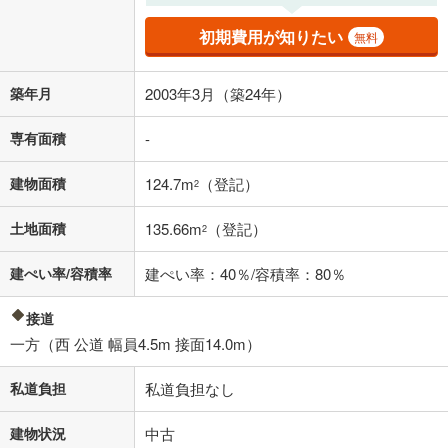
適用した場合の計算結果を表示しています。
その他月額費用や、初期費用がかかります。ご注意ください。実際にお
初期費用が知りたい
無料
借り入れの際は各金融機関等に、必ずご自身でご確認をお願いいたしま
す。
条件によってお借り入れができないことがあります。
築年月
2003年3月（築24年）
不動産会社に購入相談をする
無料
専有面積
-
建物面積
124.7m
（登記）
2
閉じる
土地面積
135.66m
（登記）
2
建ぺい率/容積率
建ぺい率：40％/容積率：80％
接道
一方（西 公道 幅員4.5m 接面14.0m）
私道負担
私道負担なし
建物状況
中古