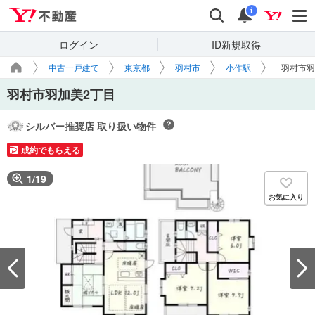
Yahoo!不動産
検索
通知
i
ログイン
ID新規取得
中古一戸建て
東京都
羽村市
小作駅
羽村市羽
羽村市羽加美2丁目
シルバー推奨店 取り扱い物件
成約でもらえる
1
/
19
お気に入り