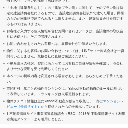
例であり、プランの採用可否は任意です。
「土地（建築条件なし）」の「建物プラン例」に関して、そのプラン例は特
定の建築請負会社によるもので、 当該建築請負会社以外で建てた場合、同様
のものが同価格で建てられるとは限りません。また、建築請負会社を特定す
るものではありません。
お客様が入力する個人情報を含むお問い合わせデータは、当該物件の取扱会
社に送信され、そこで管理されます。
お問い合わせをされたお客様へは、取扱会社がご連絡いたします。
物件に関するお客様のお問い合わせについては、LINEヤフー株式会社は一切
関与いたしません。取扱会社に直接ご確認ください。
不動産購入の検討、契約にあたってはお客様ご自身が情報を確認し、各会社
より十分な説明を受け判断してください。
本ページの掲載内容は変更される場合があります。あらかじめご了承くださ
い。
市区町村・駅ごとの物件ランキングは、Yahoo!不動産独自のルールに基づい
て表示しています。（ランキングは火曜更新されます）
物件クチコミ情報は主にYahoo!不動産が独自で収集し、一部は
マンションレ
ビュー（外部サイト）
から提供されたものを表示しています。
1 不動産情報サイト事業者連絡協議会（RSC）2018年 不動産情報サイト利用
者意識アンケートより引用しました。