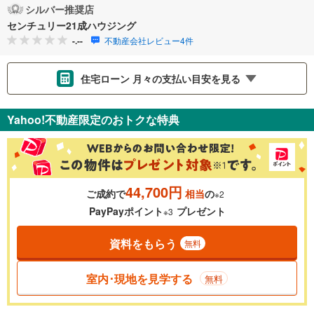
シルバー推奨店
センチュリー21成ハウジング
-.--
不動産会社レビュー4件
住宅ローン 月々の支払い目安を見る
支払いの目安をシミュレーションすることができます。
Yahoo!不動産限定のおトクな特典
％
金利
44,700円
ご成約で
相当
の
※2
0.01%
14.99%
PayPayポイント
プレゼント
※3
資料をもらう
無料
返済期間
一般的には最長35年まで借り入れ可能です。多くの金融機関
室内･現地を見学する
無料
が完済時の年齢は80歳までを条件としています。
万円
頭金
閉じる