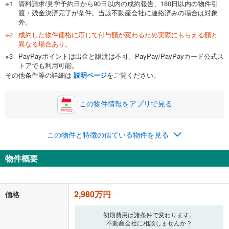
資料請求/見学予約日から90日以内の成約報告、180日以内の物件引
渡・残金決済完了が条件。当該不動産会社に連絡済みの場合は対象
外。
成約した物件価格に応じて付与額が変わるため実際にもらえる額と
0万円
2,980万円
異なる場合あり。
自己資金から住宅購入にかけられる金額を入力してくださ
PayPayポイントは出金と譲渡は不可。PayPay/PayPayカード公式ス
い。一般的には物件価格の2割までが目安です。
万円
トアでも利用可能。
ボーナス
閉じる
/回
その他条件等の詳細は
説明ページ
をご覧ください。
この物件情報をアプリで見る
0円
2,980万円
年2回払いを想定しています。毎月の返済額に加えて、ボー
この物件と特徴の似ている物件を見る
ナス時の増額分（1回分）を入力してください。
ボーナス払いの限度額は金融機関によって異なります。
物件概要
77,356
円
/月
月々の返済額
閉じる
「金利」については、ご利用を予定されている金融機関等にご確認の
2,980万円
価格
上、ご自身での入力をお願いいたします。初期設定で自動入力されてい
る値は、実際の金融機関等における貸出金利とは何ら関係がなく、実際
初期費用は諸条件で変わります。
の金融機関等における貸出金利を何ら保証するものではありません。返
不動産会社に相談しませんか？
済方法「元利均等返済」にて算出しております。入力された金利を35年