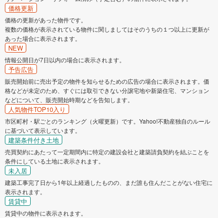
価格更新
価格の更新があった物件です。
複数の価格が表示されている物件に関しましてはそのうちの１つ以上に更新が
あった場合に表示されます。
NEW
情報公開日が7日以内の場合に表示されます。
予告広告
販売開始前に売出予定の物件を知らせるための広告の場合に表示されます。価
格などが未定のため、すぐには取引できない分譲宅地や新築住宅、マンション
などについて、販売開始時期などを告知します。
人気物件TOP10入り
市区町村・駅ごとのランキング（火曜更新）です。Yahoo!不動産独自のルール
に基づいて表示しています。
建築条件付き土地
売買契約にあたって一定期間内に特定の建設会社と建築請負契約を結ぶことを
条件にしている土地に表示されます。
未入居
建築工事完了日から1年以上経過したものの、まだ誰も住んだことがない住宅に
表示されます。
賃貸中
賃貸中の物件に表示されます。