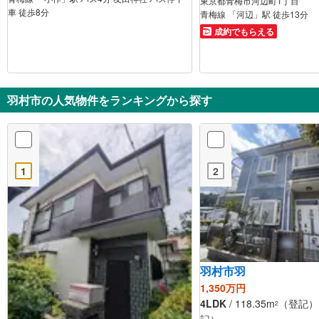
東京都青梅市河辺町1丁目
車 徒歩8分
青梅線 「河辺」駅 徒歩13分
成約でもらえる
羽村市の人気物件をランキングから探す
1
2
羽村市羽
1,350万円
4LDK
/ 118.35m
（登記） /
2
記）