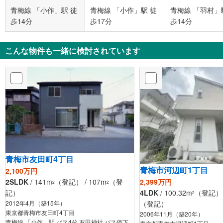
青梅線 「小作」駅 徒
青梅線 「小作」駅 徒
青梅線 「羽村」
歩14分
歩17分
歩14分
こんな物件も一緒に検討されています
青梅市友田町4丁目
青梅市河辺町1丁目
2,100万円
2,399万円
2SLDK
/ 141m
（登記） / 107m
（登
2
2
4LDK
/ 100.32m
（登記） /
記）
2
（登記）
2012年4月（築15年）
東京都青梅市友田町4丁目
2006年11月（築20年）
青梅線 「小作」駅 バス4分 友田神社 バス停下