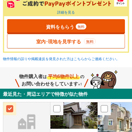
詳細を見る
資料をもらう
無料
室内･現地を見学する
無料
物件情報の誤りや掲載違反を発見された方はこちらからご連絡ください。
物件購入者
平均6物件以上
は
の
お問い合わせをしています
※1
最近見た・周辺エリアで特徴が似た物件