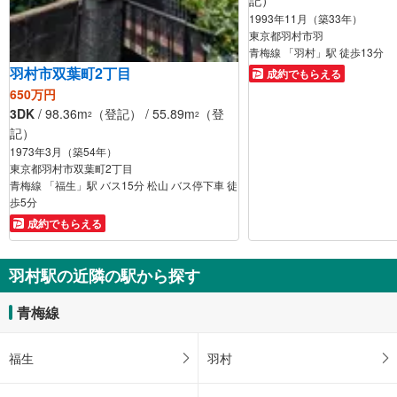
1993年11月（築33年）
東京都羽村市羽
青梅線 「羽村」駅 徒歩13分
羽村市双葉町2丁目
成約でもらえる
650万円
3DK
/ 98.36m
（登記） / 55.89m
（登
2
2
記）
1973年3月（築54年）
東京都羽村市双葉町2丁目
青梅線 「福生」駅 バス15分 松山 バス停下車 徒
歩5分
成約でもらえる
羽村駅の近隣の駅から探す
青梅線
福生
羽村