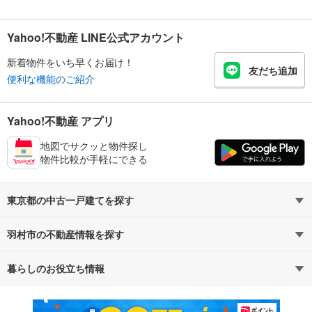
Yahoo!不動産 LINE公式アカウント
新着物件をいち早くお届け！
友だち追加
便利な機能のご紹介
Yahoo!不動産 アプリ
地図でサクッと物件探し
物件比較が手軽にできる
東京都の中古一戸建てを探す
羽村市の不動産情報を探す
路線・駅から探す
地域から探す
暮らしのお役立ち情報
不動産・住宅
賃貸住宅
通勤・通学時間から探す
地図から探す
マンションカタログ
教えて！住まいの先生
新築マンション
中古マンション