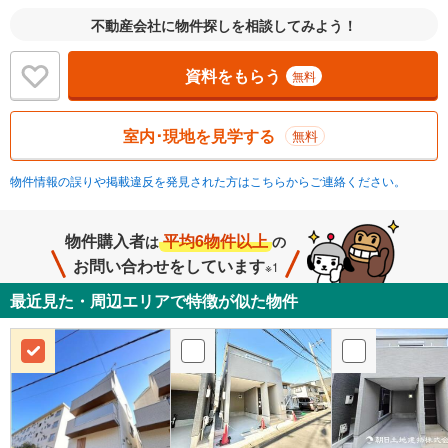
不動産会社に物件探しを相談してみよう！
資料をもらう
無料
室内･現地を見学する
無料
物件情報の誤りや掲載違反を発見された方はこちらからご連絡ください。
物件購入者
平均6物件以上
は
の
お問い合わせをしています
※1
最近見た・周辺エリアで特徴が似た物件