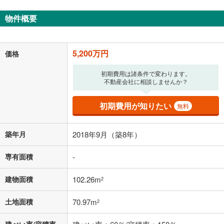
ボーナス払いの限度額は金融機関によって異なります。
134,984
円
/月
物件概要
月々の返済額
閉じる
「金利」については、ご利用を予定されている金融機関等にご確認の
5,200万円
価格
上、ご自身での入力をお願いいたします。初期設定で自動入力されてい
る値は、実際の金融機関等における貸出金利とは何ら関係がなく、実際
の金融機関等における貸出金利を何ら保証するものではありません。返
初期費用は諸条件で変わります。
不動産会社に相談しませんか？
済方法「元利均等返済」にて算出しております。入力された金利を35年
適用した場合の計算結果を表示しています。
その他月額費用や、初期費用がかかります。ご注意ください。実際にお
初期費用が知りたい
無料
借り入れの際は各金融機関等に、必ずご自身でご確認をお願いいたしま
す。
条件によってお借り入れができないことがあります。
築年月
2018年9月（築8年）
不動産会社に購入相談をする
無料
専有面積
-
建物面積
102.26m
2
閉じる
土地面積
70.97m
2
建ぺい率/容積率