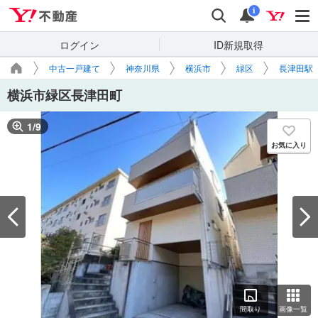
Yahoo!不動産
検索
通知
i
ログイン
ID新規取得
中古一戸建て
神奈川県
横浜市
緑区
長津田駅
横浜市緑区長津田町
1
/
9
お気に入り
間取り
画像一覧