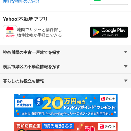
便利な機能のご紹介
Yahoo!不動産 アプリ
地図でサクッと物件探し
物件比較が手軽にできる
神奈川県の中古一戸建てを探す
横浜市緑区の不動産情報を探す
路線・駅から探す
地域から探す
暮らしのお役立ち情報
不動産・住宅
賃貸住宅
通勤・通学時間から探す
地図から探す
マンションカタログ
教えて！住まいの先生
新築マンション
中古マンション
新築一戸建て
中古一戸建て
注文住宅
土地