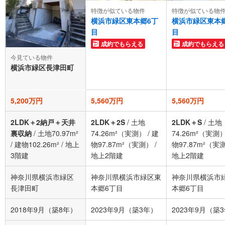
特徴が似ている物件
特徴が似ている物
横浜市緑区東本郷6丁
横浜市緑区東本
目
目
成約でもらえる
成約でもらえる
今見ている物件
横浜市緑区長津田町
5,200万円
5,560万円
5,560万円
2LDK＋2納戸＋天井
2LDK＋2S
/
土地
2LDK＋S
/
土地
裏収納
/
土地70.97m²
74.26m²（実測）
/
建
74.26m²（実測
/
建物102.26m²
/
地上
物97.87m²（実測）
/
物97.87m²（実
3階建
地上2階建
地上2階建
神奈川県横浜市緑区
神奈川県横浜市緑区東
神奈川県横浜市
長津田町
本郷6丁目
本郷6丁目
2018年9月（築8年）
2023年9月（築3年）
2023年9月（築