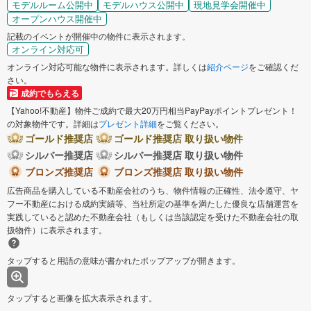
モデルルーム公開中
モデルハウス公開中
現地見学会開催中
オープンハウス開催中
記載のイベントが開催中の物件に表示されます。
オンライン対応可
オンライン対応可能な物件に表示されます。詳しくは
紹介ページ
をご確認くだ
さい。
成約でもらえる
【Yahoo!不動産】物件ご成約で最大20万円相当PayPayポイントプレゼント！
の対象物件です。詳細は
プレゼント詳細
をご覧ください。
ゴールド推奨店
ゴールド推奨店 取り扱い物件
シルバー推奨店
シルバー推奨店 取り扱い物件
ブロンズ推奨店
ブロンズ推奨店 取り扱い物件
広告商品を購入している不動産会社のうち、物件情報の正確性、法令遵守、ヤ
フー不動産における成約実績等、当社所定の基準を満たした優良な店舗運営を
実践していると認めた不動産会社（もしくは当該認定を受けた不動産会社の取
扱物件）に表示されます。
タップすると用語の意味が書かれたポップアップが開きます。
タップすると画像を拡大表示されます。