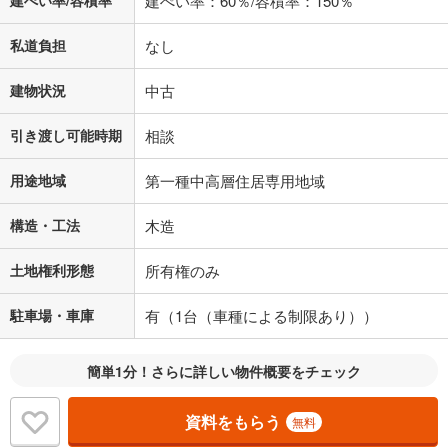
建ぺい率：60％/容積率：150％
私道負担
なし
建物状況
中古
引き渡し可能時期
相談
用途地域
第一種中高層住居専用地域
構造・工法
木造
土地権利形態
所有権のみ
駐車場・車庫
有（1台（車種による制限あり））
簡単1分！さらに詳しい物件概要をチェック
資料をもらう
無料