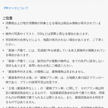
PRマークについて
ご注意
消費税および地方消費税の対象となる場合は税込み価格が表示されていま
す。
物件の写真やイラスト、CGなどは実際と異なる場合があります。
市区町村の合併などにより、地図が表示されない場合があります。ご了承く
ださい。
「新築一戸建て」には、完成後1年を経過している未入居物件が掲載されてい
る場合があります。
「新築一戸建て」には、販売住戸が複数の物件は、全ての住戸に該当しない
項目もあります。各問い合わせ先にご確認ください。
「建築条件付き土地」の価格には、建物価格は含まれません。
「建築条件付き土地」の「建物プラン例」は、土地購入者の設計プランの一
例であり、プランの採用可否は任意です。
「土地（建築条件なし）」の「建物プラン例」に関して、そのプラン例は特
定の建築請負会社によるもので、 当該建築請負会社以外で建てた場合、同様
のものが同価格で建てられるとは限りません。また、建築請負会社を特定す
るものではありません。
お客様が入力する個人情報を含むお問い合わせデータは、当該物件の取扱会