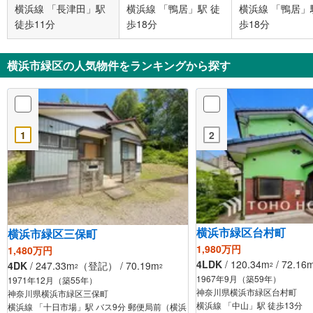
横浜線 「長津田」駅
横浜線 「鴨居」駅 徒
横浜線 「鴨居」
徒歩11分
歩18分
歩18分
横浜市緑区の人気物件をランキングから探す
1
2
横浜市緑区台村町
横浜市緑区三保町
1,980万円
1,480万円
4LDK
/ 120.34m
/ 72.16
4DK
/ 247.33m
（登記） / 70.19m
2
2
2
1967年9月（築59年）
1971年12月（築55年）
神奈川県横浜市緑区台村町
神奈川県横浜市緑区三保町
横浜線 「中山」駅 徒歩13分
横浜線 「十日市場」駅 バス9分 郵便局前（横浜