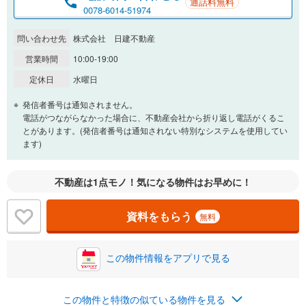
通話料無料
0.01%
14.99%
0078-6014-51974
問い合わせ先
株式会社 日建不動産
返済期間
営業時間
10:00-19:00
一般的には最長35年まで借り入れ可能です。多くの金融機関
定休日
水曜日
が完済時の年齢は80歳までを条件としています。
万円
頭金
発信者番号は通知されません。
閉じる
電話がつながらなかった場合に、不動産会社から折り返し電話がくるこ
とがあります。(発信者番号は通知されない特別なシステムを使用してい
ます)
0万円
5,200万円
自己資金から住宅購入にかけられる金額を入力してくださ
不動産は1点モノ！気になる物件はお早めに！
い。一般的には物件価格の2割までが目安です。
万円
ボーナス
閉じる
/回
資料をもらう
無料
この物件情報をアプリで見る
0円
5,200万円
年2回払いを想定しています。毎月の返済額に加えて、ボー
ナス時の増額分（1回分）を入力してください。
この物件と特徴の似ている物件を見る