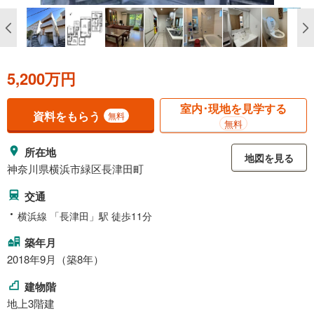
5,200万円
室内･現地を見学する
資料をもらう
無料
無料
所在地
地図を見る
神奈川県横浜市緑区長津田町
交通
横浜線 「長津田」駅 徒歩11分
築年月
2018年9月（築8年）
建物階
地上3階建