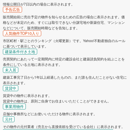
情報公開日が7日以内の場合に表示されます。
予告広告
販売開始前に売出予定の物件を知らせるための広告の場合に表示されます。価
格などが未定のため、すぐには取引できない分譲宅地や新築住宅、マンション
などについて、販売開始時期などを告知します。
人気物件TOP10入り
市区町村・駅ごとのランキング（火曜更新）です。Yahoo!不動産独自のルール
に基づいて表示しています。
建築条件付き土地
売買契約にあたって一定期間内に特定の建設会社と建築請負契約を結ぶことを
条件にしている土地に表示されます。
未入居
建築工事完了日から1年以上経過したものの、まだ誰も住んだことがない住宅に
表示されます。
賃貸中
賃貸中の物件に表示されます。
賃貸中の物件は、原則ご自身でお住まいいただくことができません。
事業用物件
店舗や事務所などにお使いいただける物件に表示されます。
元付
その物件の元付業者（売主から直接依頼を受けている会社）に表示されます。