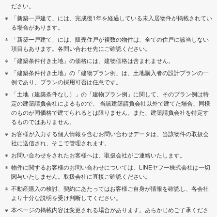
ださい。
「新築一戸建て」には、完成後1年を経過している未入居物件が掲載されてい
る場合があります。
「新築一戸建て」には、販売住戸が複数の物件は、全ての住戸に該当しない
項目もあります。各問い合わせ先にご確認ください。
「建築条件付き土地」の価格には、建物価格は含まれません。
「建築条件付き土地」の「建物プラン例」は、土地購入者の設計プランの一
例であり、プランの採用可否は任意です。
「土地（建築条件なし）」の「建物プラン例」に関して、そのプラン例は特
定の建築請負会社によるもので、 当該建築請負会社以外で建てた場合、同様
のものが同価格で建てられるとは限りません。また、建築請負会社を特定す
るものではありません。
お客様が入力する個人情報を含むお問い合わせデータは、当該物件の取扱会
社に送信され、そこで管理されます。
お問い合わせをされたお客様へは、取扱会社がご連絡いたします。
物件に関するお客様のお問い合わせについては、LINEヤフー株式会社は一切
関与いたしません。取扱会社に直接ご確認ください。
不動産購入の検討、契約にあたってはお客様ご自身が情報を確認し、各会社
より十分な説明を受け判断してください。
本ページの掲載内容は変更される場合があります。あらかじめご了承くださ