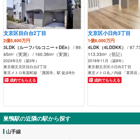
文京区目白台2丁目
文京区小日向3丁目
2億5,800万円
1億6,000万円
3LDK（ルーフバルコニー＋DEn）
/ 89.
4LDK（4LDDKK）
/ 87.7
45m
（実測） / 160.38m
（実測）
113.33m
（登記）
2
2
2
2024年3月（築3年）
2018年11月（築8年）
東京都文京区目白台2丁目
東京都文京区小日向3丁目
東京メトロ有楽町線 「護国寺」駅 徒歩8分
東京メトロ丸ノ内線 「茗荷谷」
成約でもらえる
成約でもらえる
巣鴨駅の近隣の駅から探す
山手線