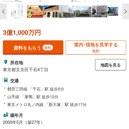
3億1,000万円
室内･現地を見学する
資料をもらう
無料
無料
所在地
地図を見る
東京都文京区千石4丁目
交通
都営三田線 「千石」駅 徒歩5分
山手線 「巣鴨」駅 徒歩12分
東京メトロ丸ノ内線 「新大塚」駅 徒歩17分
築年月
2000年5月（築27年）