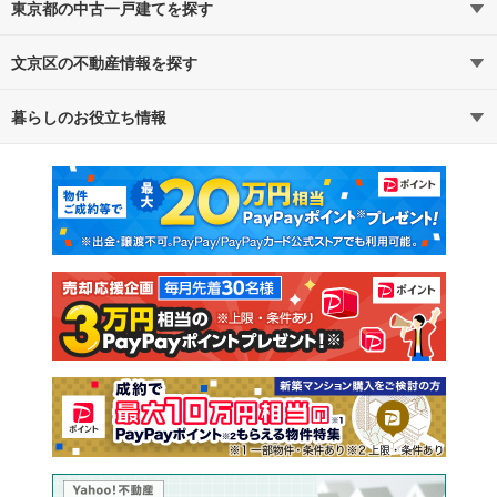
東京都の中古一戸建てを探す
文京区の不動産情報を探す
路線・駅から探す
地域から探す
暮らしのお役立ち情報
不動産・住宅
賃貸住宅
通勤・通学時間から探す
地図から探す
マンションカタログ
教えて！住まいの先生
新築マンション
中古マンション
新築一戸建て
中古一戸建て
注文住宅
土地
売却査定