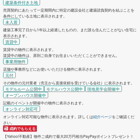
建築条件付き土地
売買契約にあたって一定期間内に特定の建設会社と建築請負契約を結ぶことを
条件にしている土地に表示されます。
未入居
建築工事完了日から1年以上経過したものの、まだ誰も住んだことがない住宅に
表示されます。
賃貸中
賃貸中の物件に表示されます。
賃貸中の物件は、原則ご自身でお住まいいただくことができません。
事業用物件
店舗や事務所などにお使いいただける物件に表示されます。
元付
その物件の元付業者（売主から直接依頼を受けている会社）に表示されます。
モデルルーム公開中
モデルハウス公開中
現地見学会開催中
オープンハウス開催中
記載のイベントが開催中の物件に表示されます。
オンライン対応可
オンライン対応可能な物件に表示されます。詳しくは
紹介ページ
をご確認くだ
さい。
成約でもらえる
【Yahoo!不動産】物件ご成約で最大20万円相当PayPayポイントプレゼント！