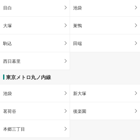
目白
池袋
大塚
巣鴨
駒込
田端
西日暮里
東京メトロ丸ノ内線
池袋
新大塚
茗荷谷
後楽園
本郷三丁目