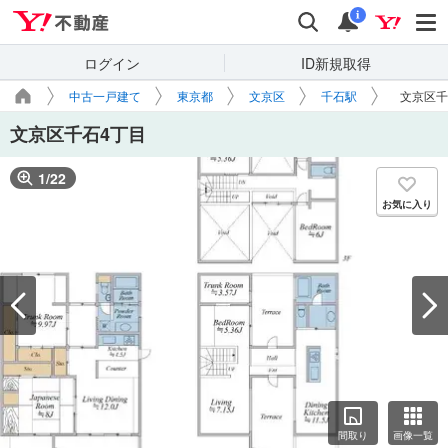
Yahoo!不動産
検索
通知
i
ログイン
ID新規取得
中古一戸建て
東京都
文京区
千石駅
文京区千
文京区千石4丁目
1
/
22
お気に入り
間取り
画像一覧