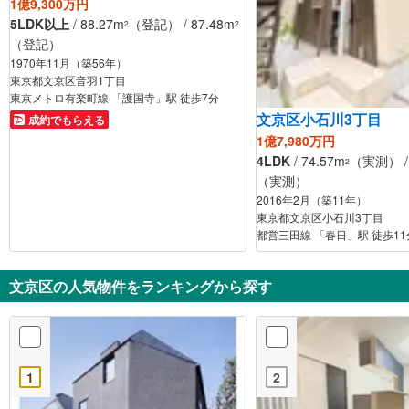
1億9,300万円
5LDK以上
/ 88.27m
（登記） / 87.48m
2
2
（登記）
1970年11月（築56年）
東京都文京区音羽1丁目
東京メトロ有楽町線 「護国寺」駅 徒歩7分
文京区小石川3丁目
成約でもらえる
1億7,980万円
4LDK
/ 74.57m
（実測） / 
2
（実測）
2016年2月（築11年）
東京都文京区小石川3丁目
都営三田線 「春日」駅 徒歩11
文京区の人気物件をランキングから探す
1
2