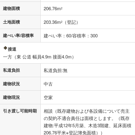
建物面積
206.76m
2
土地面積
203.36m
（登記）
2
建ぺい率/容積率
建ぺい率：60/容積率：300
接道
一方（東 公道 幅員4.9m 接面4.0m）
私道負担
私道負担:無
建物状況
中古
建物現況
空家
引き渡し可能時期
相談（既存建物および各設備について売主
の契約不適合責任は面積とします。（既存
建物:平成12年5月築、木造3階建、延床面積
206.76平米※登記簿免面積））