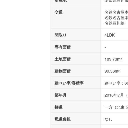
所在地
愛知県豊川市
交通
名鉄名古屋本
名鉄名古屋本
名鉄豊川線 
間取り
4LDK
専有面積
-
土地面積
189.73m
2
建物面積
99.36m
2
建ぺい率/容積率
建ぺい率：60
築年月
2016年7月
接道
一方（北東 公
私道負担
なし