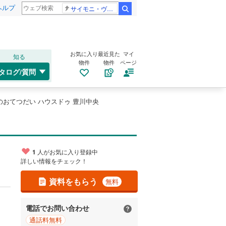
ヘルプ
サイモニ・ヴニランギ 死去
検索
お気に入り
最近見た
マイ
知る
物件
物件
ページ
タログ/質問
のおてつだい ハウスドゥ 豊川中央
1
人がお気に入り登録中
詳しい情報をチェック！
資料をもらう
無料
電話でお問い合わせ
通話料無料