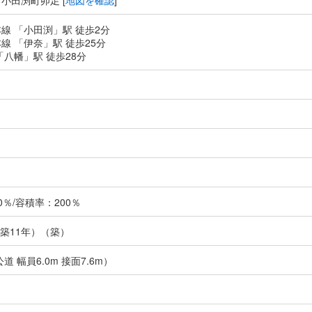
小田渕町卯足 [
地図を確認
]
線 「小田渕」駅 徒歩2分
線 「伊奈」駅 徒歩25分
「八幡」駅 徒歩28分
％/容積率：200％
（築11年）（築）
道 幅員6.0m 接面7.6m）