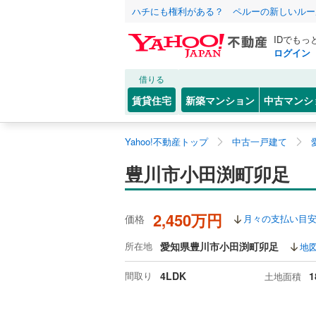
ハチにも権利がある？ ペルーの新しいルー
IDでもっ
ログイン
借りる
賃貸住宅
新築マンション
中古マンシ
Yahoo!不動産トップ
中古一戸建て
豊川市小田渕町卯足
2,450万円
価格
月々の支払い目
所在地
愛知県豊川市小田渕町卯足
地
間取り
4LDK
1
土地面積