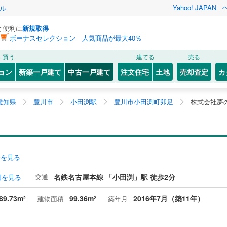
Yahoo! JAPAN
ル
と便利に
新規取得
ボーナスセレクション 人気商品が最大40％
買う
建てる
売る
ョン
新築一戸建て
中古一戸建て
注文住宅
土地
売却査定
カ
愛知県
豊川市
小田渕駅
豊川市小田渕町卯足
株式会社夢
安を見る
交通
名鉄名古屋本線 「小田渕」駅 徒歩2分
図を見る
89.73m
99.36m
2016年7月（築11年）
建物面積
築年月
2
2