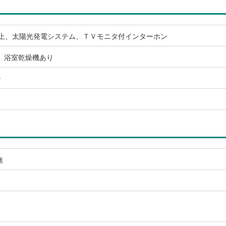
以上、太陽光発電システム、ＴＶモニタ付インターホン
、浴室乾燥機あり
ン
無