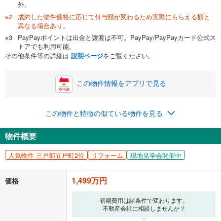
外。
成約した物件価格に応じて付与額が変わるため実際にもらえる額と
0万円
1,499万円
異なる場合あり。
自己資金から住宅購入にかけられる金額を入力してくださ
PayPayポイントは出金と譲渡は不可。PayPay/PayPayカード公式ス
い。一般的には物件価格の2割までが目安です。
万円
トアでも利用可能。
ボーナス
閉じる
/回
その他条件等の詳細は
説明ページ
をご覧ください。
この物件情報をアプリで見る
0円
1,499万円
年2回払いを想定しています。毎月の返済額に加えて、ボー
この物件と特徴の似ている物件を見る
ナス時の増額分（1回分）を入力してください。
ボーナス払いの限度額は金融機関によって異なります。
物件概要
38,911
円
/月
月々の返済額
閉じる
人気物件 三戸郡五戸町2位
リフォーム
現地見学会開催中
「金利」については、ご利用を予定されている金融機関等にご確認の
上、ご自身での入力をお願いいたします。初期設定で自動入力されてい
1,499万円
価格
る値は、実際の金融機関等における貸出金利とは何ら関係がなく、実際
の金融機関等における貸出金利を何ら保証するものではありません。返
初期費用は諸条件で変わります。
済方法「元利均等返済」にて算出しております。入力された金利を35年
不動産会社に相談しませんか？
適用した場合の計算結果を表示しています。
その他月額費用や、初期費用がかかります。ご注意ください。実際にお