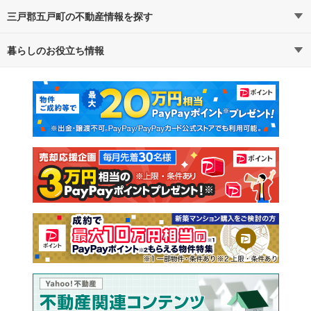
三戸郡五戸町の不動産情報を探す
路線・駅から探す
地域から探す
暮らしのお役立ち情報
不動産・住宅
賃貸住宅
通勤・通学時間から探す
地図から探す
マンションカタログ
教えて！住まいの先生
新築マンション
中古マンション
新築一戸建て
中古一戸建て
注文住宅
土地
売却査定