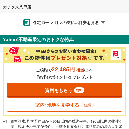
カチタス八戸店
住宅ローン 月々の支払い目安を見る
支払いの目安をシミュレーションすることができます。
Yahoo!不動産限定のおトクな特典
％
金利
22,485円
ご成約で
相当
の
※2
0.01%
14.99%
PayPayポイント
プレゼント
※3
資料をもらう
無料
返済期間
一般的には最長35年まで借り入れ可能です。多くの金融機関
室内･現地を見学する
無料
が完済時の年齢は80歳までを条件としています。
万円
頭金
閉じる
資料請求/見学予約日から90日以内の成約報告、180日以内の物件引
渡・残金決済完了が条件。当該不動産会社に連絡済みの場合は対象