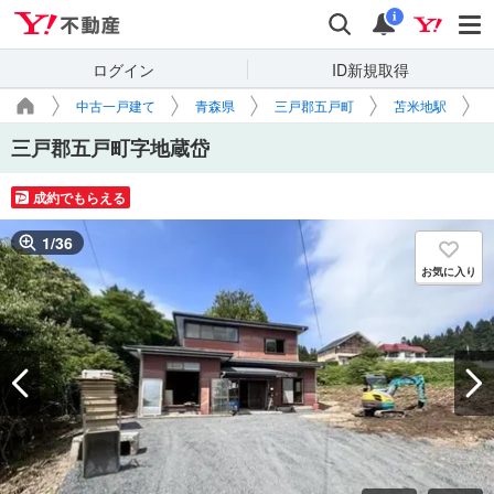
Yahoo!不動産
検索
通知
i
ログイン
ID新規取得
中古一戸建て
青森県
三戸郡五戸町
苫米地駅
三戸郡五戸町字地蔵岱
成約でもらえる
1
/
36
お気に入り