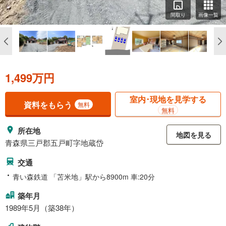
間取り
画像一覧
1,499万円
室内･現地を見学する
資料をもらう
無料
無料
所在地
地図を見る
青森県三戸郡五戸町字地蔵岱
交通
青い森鉄道 「苫米地」駅から8900m 車:20分
築年月
1989年5月（築38年）