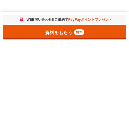
お気に入りに追加しました。
WEB問い合わせ&ご成約で
PayPayポイントプレゼント
一覧を開く
資料をもらう
無料
1
チェックした
件
をまとめて
資料をもらう
無料