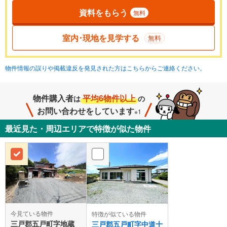
資料をもらう
無料
室内･現地を見学する
無料
物件情報の誤りや掲載違反を発見された方はこちらからご連絡ください。
物件購入者
平均6物件以上
は
の
お問い合わせをしています
※1
最近見た・周辺エリアで特徴が似た物件
今見ている物件
特徴が似ている物件
三戸郡五戸町字地蔵
三戸郡五戸町字中道十