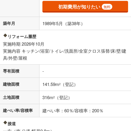
借り入れの際は各金融機関等に、必ずご自身でご確認をお願いいたしま
初期費用が知りたい
無料
す。
条件によってお借り入れができないことがあります。
築年月
1989年5月（築38年）
不動産会社に購入相談をする
無料
リフォーム履歴
実施時期 2026年10月
閉じる
実施内容 キッチン/浴室/トイレ/洗面所/全室クロス張替/床/壁/建
具/外壁/屋根
専有面積
-
建物面積
141.59m
（登記）
2
土地面積
316m
（登記）
2
建ぺい率/容積率
建ぺい率：60％/容積率：200％
接道
一方（南 公道 幅員9.8m）