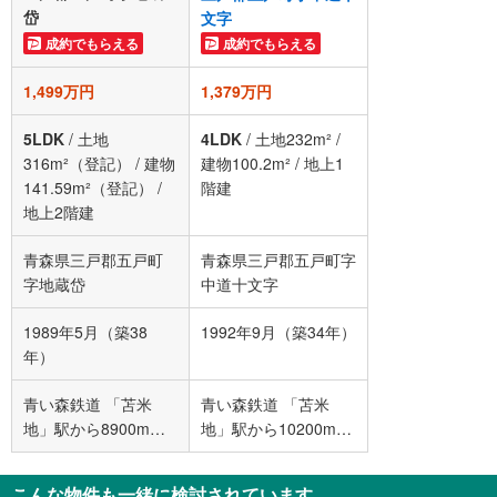
岱
文字
成約でもらえる
成約でもらえる
1,499万円
1,379万円
5LDK
/
土地
4LDK
/
土地232m²
/
316m²（登記）
/
建物
建物100.2m²
/
地上1
141.59m²（登記）
/
階建
地上2階建
青森県三戸郡五戸町
青森県三戸郡五戸町字
字地蔵岱
中道十文字
1989年5月（築38
1992年9月（築34年）
年）
青い森鉄道 「苫米
青い森鉄道 「苫米
地」駅から8900m
地」駅から10200m
車:20分
車:21分
こんな物件も一緒に検討されています