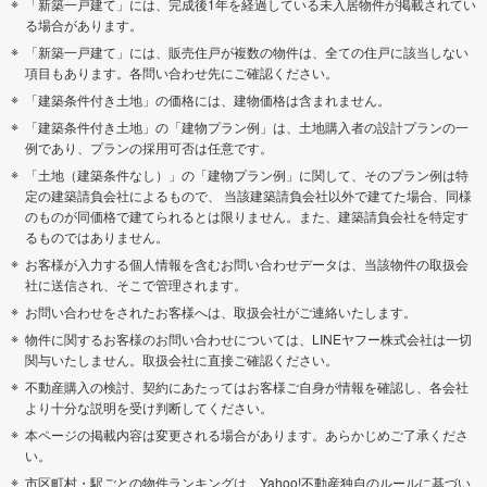
「新築一戸建て」には、完成後1年を経過している未入居物件が掲載されてい
る場合があります。
「新築一戸建て」には、販売住戸が複数の物件は、全ての住戸に該当しない
項目もあります。各問い合わせ先にご確認ください。
「建築条件付き土地」の価格には、建物価格は含まれません。
「建築条件付き土地」の「建物プラン例」は、土地購入者の設計プランの一
例であり、プランの採用可否は任意です。
「土地（建築条件なし）」の「建物プラン例」に関して、そのプラン例は特
定の建築請負会社によるもので、 当該建築請負会社以外で建てた場合、同様
のものが同価格で建てられるとは限りません。また、建築請負会社を特定す
るものではありません。
お客様が入力する個人情報を含むお問い合わせデータは、当該物件の取扱会
社に送信され、そこで管理されます。
お問い合わせをされたお客様へは、取扱会社がご連絡いたします。
物件に関するお客様のお問い合わせについては、LINEヤフー株式会社は一切
関与いたしません。取扱会社に直接ご確認ください。
不動産購入の検討、契約にあたってはお客様ご自身が情報を確認し、各会社
より十分な説明を受け判断してください。
本ページの掲載内容は変更される場合があります。あらかじめご了承くださ
い。
市区町村・駅ごとの物件ランキングは、Yahoo!不動産独自のルールに基づい