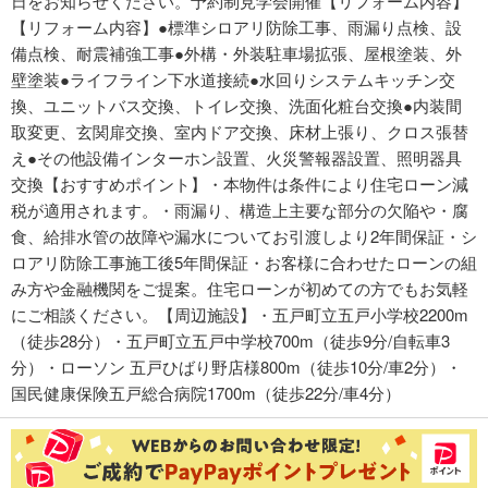
日をお知らせください。予約制見学会開催【リフォーム内容】
【リフォーム内容】●標準シロアリ防除工事、雨漏り点検、設
備点検、耐震補強工事●外構・外装駐車場拡張、屋根塗装、外
壁塗装●ライフライン下水道接続●水回りシステムキッチン交
換、ユニットバス交換、トイレ交換、洗面化粧台交換●内装間
取変更、玄関扉交換、室内ドア交換、床材上張り、クロス張替
え●その他設備インターホン設置、火災警報器設置、照明器具
交換【おすすめポイント】・本物件は条件により住宅ローン減
税が適用されます。・雨漏り、構造上主要な部分の欠陥や・腐
食、給排水管の故障や漏水についてお引渡しより2年間保証・シ
ロアリ防除工事施工後5年間保証・お客様に合わせたローンの組
み方や金融機関をご提案。住宅ローンが初めての方でもお気軽
にご相談ください。【周辺施設】・五戸町立五戸小学校2200m
（徒歩28分）・五戸町立五戸中学校700m（徒歩9分/自転車3
分）・ローソン 五戸ひばり野店様800m（徒歩10分/車2分）・
国民健康保険五戸総合病院1700m（徒歩22分/車4分）