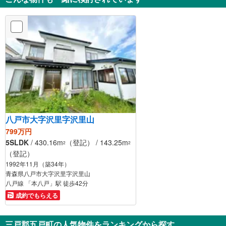
八戸市大字沢里字沢里山
799万円
5SLDK
/ 430.16m
（登記） / 143.25m
2
2
（登記）
1992年11月（築34年）
青森県八戸市大字沢里字沢里山
八戸線 「本八戸」駅 徒歩42分
成約でもらえる
三戸郡五戸町の人気物件をランキングから探す