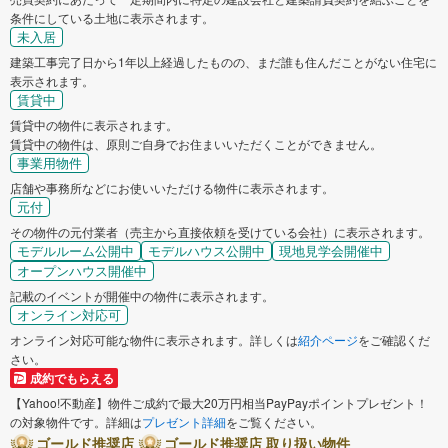
条件にしている土地に表示されます。
未入居
建築工事完了日から1年以上経過したものの、まだ誰も住んだことがない住宅に
表示されます。
賃貸中
賃貸中の物件に表示されます。
賃貸中の物件は、原則ご自身でお住まいいただくことができません。
事業用物件
店舗や事務所などにお使いいただける物件に表示されます。
元付
その物件の元付業者（売主から直接依頼を受けている会社）に表示されます。
モデルルーム公開中
モデルハウス公開中
現地見学会開催中
オープンハウス開催中
記載のイベントが開催中の物件に表示されます。
オンライン対応可
オンライン対応可能な物件に表示されます。詳しくは
紹介ページ
をご確認くだ
さい。
成約でもらえる
【Yahoo!不動産】物件ご成約で最大20万円相当PayPayポイントプレゼント！
の対象物件です。詳細は
プレゼント詳細
をご覧ください。
ゴールド推奨店
ゴールド推奨店 取り扱い物件