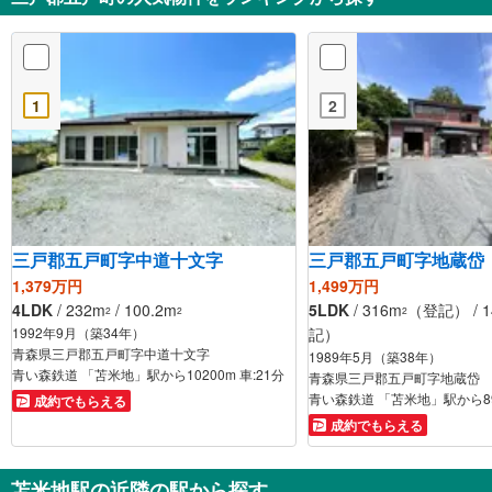
1
2
三戸郡五戸町字中道十文字
三戸郡五戸町字地蔵岱
1,379万円
1,499万円
4LDK
/ 232m
/ 100.2m
5LDK
/ 316m
（登記） / 1
2
2
2
1992年9月（築34年）
記）
青森県三戸郡五戸町字中道十文字
1989年5月（築38年）
青い森鉄道 「苫米地」駅から10200m 車:21分
青森県三戸郡五戸町字地蔵岱
成約でもらえる
成約でもらえる
苫米地駅の近隣の駅から探す