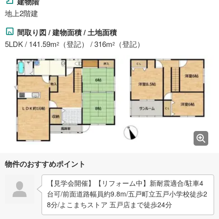
建物階
地上2階建
間取り図 / 建物面積 / 土地面積
5LDK / 141.59m
（登記） / 316m
（登記）
2
2
物件のおすすめポイント
【見学会開催】【リフォーム中】新耐震適合/駐車4
台可/前面道路幅員約9.8m/五戸町立五戸小学校徒歩2
8分/よこまちストア 五戸店まで徒歩24分