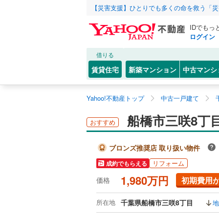
【災害支援】ひとりでも多くの命を救う「災
IDでもっ
ログイン
借りる
賃貸住宅
新築マンション
中古マンシ
Yahoo!不動産トップ
中古一戸建て
船橋市三咲8丁
おすすめ
ブロンズ推奨店 取り扱い物件
リフォーム
成約でもらえる
1,980万円
初期費用
価格
所在地
千葉県船橋市三咲8丁目
地