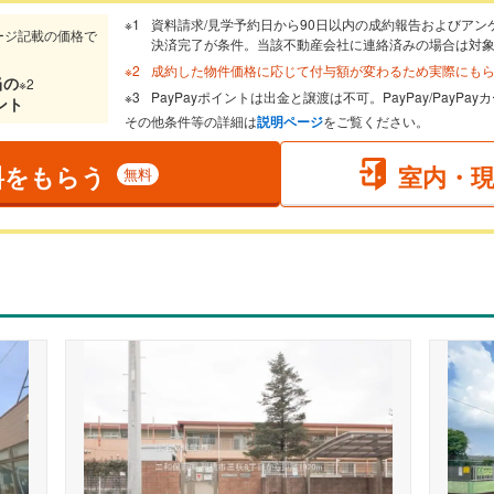
資料請求/見学予約日から90日以内の成約報告およびアン
ージ記載の価格で
決済完了が条件。当該不動産会社に連絡済みの場合は対
成約した物件価格に応じて付与額が変わるため実際にも
当
の
※2
PayPayポイントは出金と譲渡は不可。PayPay/PayP
ント
その他条件等の詳細は
説明ページ
をご覧ください。
料をもらう
室内・
無料