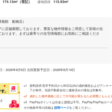
174.13m
（登記）
115.93m
建物面積
2
2
情報館 船橋店）
アに店舗展開しております。豊富な物件情報をご用意して皆様の住
ております。まずは最寄りの住宅情報館にお気軽にご相談くださ
：2026年8月6日 次回更新予定日：2026年8月19日
資料請求/見学予約日から90日以内の成約報告およびアンケー
了が条件。当該不動産会社に連絡済みの場合は対象外。
成約した物件価格に応じて付与額が変わるため実際にもらえ
※2
PayPayポイントは出金と譲渡は不可。PayPay/PayPay
その他条件等の詳細は
説明ページ
をご覧ください。