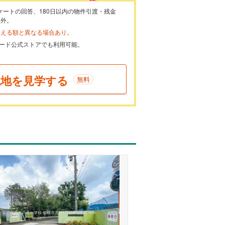
ケートの回答、180日以内の物件引渡・残金
象外。
らえる額と異なる場合あり。
ayカード公式ストアでも利用可能。
現地を見学する
無料