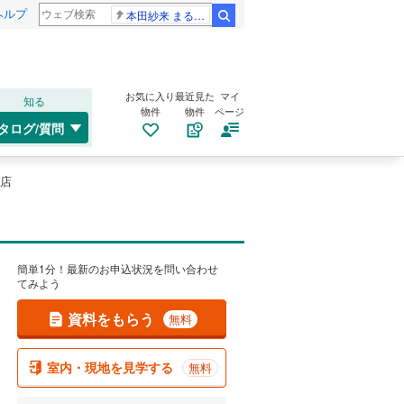
ヘルプ
本田紗来 まるでお人形
検索
お気に入り
最近見た
マイ
知る
物件
物件
ページ
タログ/質問
店
簡単1分！最新のお申込状況を問い合わせ
てみよう
資料をもらう
無料
室内・現地を見学する
無料