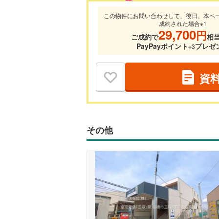
この物件にお問い合わせして、後日、本ペ
成約された場合※1
29,700
円
ご成約で
相
PayPayポイント
プレゼ
※3
資
その他