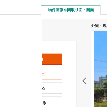
物件画像や間取り図・図面
外観・現
資料をもらう
無料
室内･現地を見学する
無料
特徴の似た物件を見る
お気に入りに追加する