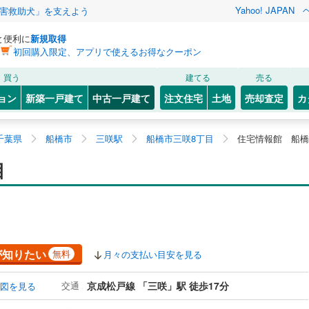
Yahoo! JAPAN
害救助犬」を支えよう
と便利に
新規取得
初回購入限定、アプリで使えるお得なクーポン
買う
建てる
売る
ョン
新築一戸建て
中古一戸建て
注文住宅
土地
売却査定
カ
千葉県
船橋市
三咲駅
船橋市三咲8丁目
住宅情報館 船橋
目
が知りたい
無料
月々の支払い目安を見る
交通
京成松戸線 「三咲」駅 徒歩17分
図を見る