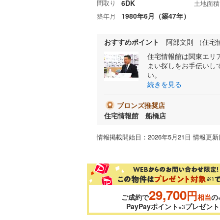
間取り
6DK
土地面積
1980年6月（築47年）
築年月
おすすめポイント
阿部文則 （住宅
住宅情報館は関東エリ
まい探しをお手伝いし
い。
続きを見る
ブロンズ推奨店
住宅情報館 船橋店
情報掲載開始日：2026年5月21日 情報更新日
29,700
円
ご成約で
相当
の
PayPayポイント
プレゼント
※3