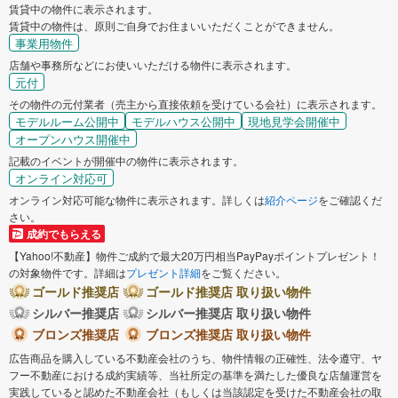
賃貸中の物件に表示されます。
賃貸中の物件は、原則ご自身でお住まいいただくことができません。
事業用物件
店舗や事務所などにお使いいただける物件に表示されます。
元付
その物件の元付業者（売主から直接依頼を受けている会社）に表示されます。
モデルルーム公開中
モデルハウス公開中
現地見学会開催中
オープンハウス開催中
記載のイベントが開催中の物件に表示されます。
オンライン対応可
オンライン対応可能な物件に表示されます。詳しくは
紹介ページ
をご確認くだ
さい。
成約でもらえる
【Yahoo!不動産】物件ご成約で最大20万円相当PayPayポイントプレゼント！
の対象物件です。詳細は
プレゼント詳細
をご覧ください。
ゴールド推奨店
ゴールド推奨店 取り扱い物件
シルバー推奨店
シルバー推奨店 取り扱い物件
ブロンズ推奨店
ブロンズ推奨店 取り扱い物件
広告商品を購入している不動産会社のうち、物件情報の正確性、法令遵守、ヤ
フー不動産における成約実績等、当社所定の基準を満たした優良な店舗運営を
実践していると認めた不動産会社（もしくは当該認定を受けた不動産会社の取