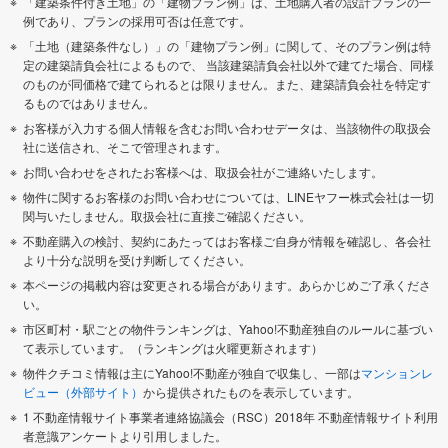
「建築条件付き土地」の「建物プラン例」は、土地購入者の設計プランの一
例であり、プランの採用可否は任意です。
「土地（建築条件なし）」の「建物プラン例」に関して、そのプラン例は特
定の建築請負会社によるもので、 当該建築請負会社以外で建てた場合、同様
のものが同価格で建てられるとは限りません。また、建築請負会社を特定す
るものではありません。
お客様が入力する個人情報を含むお問い合わせデータは、当該物件の取扱会
社に送信され、そこで管理されます。
お問い合わせをされたお客様へは、取扱会社がご連絡いたします。
物件に関するお客様のお問い合わせについては、LINEヤフー株式会社は一切
関与いたしません。取扱会社に直接ご確認ください。
不動産購入の検討、契約にあたってはお客様ご自身が情報を確認し、各会社
より十分な説明を受け判断してください。
本ページの掲載内容は変更される場合があります。あらかじめご了承くださ
い。
市区町村・駅ごとの物件ランキングは、Yahoo!不動産独自のルールに基づい
て表示しています。（ランキングは火曜更新されます）
物件クチコミ情報は主にYahoo!不動産が独自で収集し、一部は
マンションレ
ビュー（外部サイト）
から提供されたものを表示しています。
1 不動産情報サイト事業者連絡協議会（RSC）2018年 不動産情報サイト利用
者意識アンケートより引用しました。