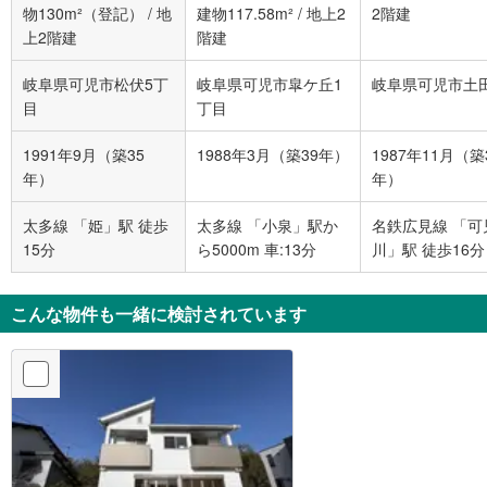
物130m²（登記）
/
地
建物117.58m²
/
地上2
2階建
上2階建
階建
岐阜県可児市松伏5丁
岐阜県可児市皐ケ丘1
岐阜県可児市土
目
丁目
1991年9月（築35
1988年3月（築39年）
1987年11月（築
年）
年）
太多線 「姫」駅 徒歩
太多線 「小泉」駅か
名鉄広見線 「可
15分
ら5000m 車:13分
川」駅 徒歩16分
こんな物件も一緒に検討されています