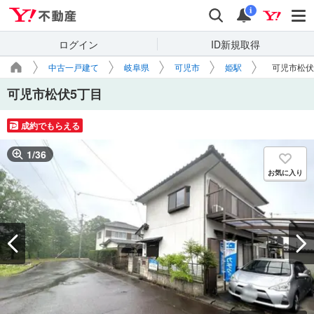
Yahoo!不動産
検索
通知
i
ログイン
ID新規取得
中古一戸建て
岐阜県
可児市
姫駅
可児市松伏
可児市松伏5丁目
成約でもらえる
1
/
36
お気に入り