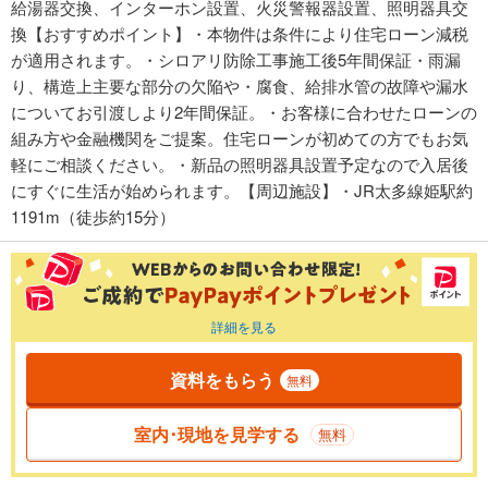
給湯器交換、インターホン設置、火災警報器設置、照明器具交
換【おすすめポイント】・本物件は条件により住宅ローン減税
が適用されます。・シロアリ防除工事施工後5年間保証・雨漏
り、構造上主要な部分の欠陥や・腐食、給排水管の故障や漏水
についてお引渡しより2年間保証。・お客様に合わせたローンの
組み方や金融機関をご提案。住宅ローンが初めての方でもお気
軽にご相談ください。・新品の照明器具設置予定なので入居後
にすぐに生活が始められます。【周辺施設】・JR太多線姫駅約
1191m（徒歩約15分）
詳細を見る
資料をもらう
無料
室内･現地を見学する
無料