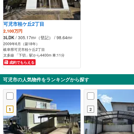
可児市桂ケ丘2丁目
2,100万円
3LDK
/ 305.17m
（登記） / 98.64m
2
2
2009年6月（築18年）
岐阜県可児市桂ケ丘2丁目
太多線 「下切」駅から4400m 車:11分
成約でもらえる
可児市の人気物件をランキングから探す
1
2