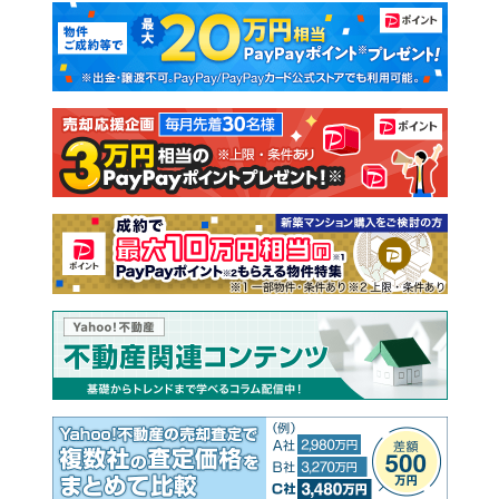
マンションカタログ
教えて！住まいの先生
新築マンション
中古マンション
新築一戸建て
中古一戸建て
注文住宅
土地
売却査定