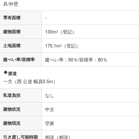
具/外壁
専有面積
-
建物面積
130m
（登記）
2
土地面積
175.1m
（登記）
2
建ぺい率/容積率
建ぺい率：50％/容積率：80％
接道
一方（西 公道 幅員5.5m）
私道負担
なし
建物状況
中古
建物現況
空家
引き渡し可能時期
相談（相談）