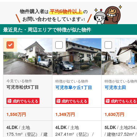
物件購入者
平均6物件以上
は
の
お問い合わせをしています
※1
最近見た・周辺エリアで特徴が似た物件
今見ている物件
特徴が似ている物件
特徴が似ている物
可児市松伏5丁目
可児市皐ケ丘1丁目
可児市土田
成約でもらえる
成約でもらえる
成約でもらえる
1,550万円
1,349万円
1,630万円
4LDK
/
土地
4LDK
/
土地
5LDK
/
土地254.
175.1m²（登記）
/
建
247.41m²（登記）
/
/
建物127.52m²