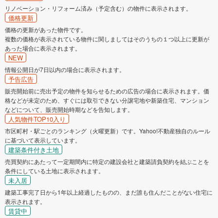
リノベーション・リフォーム済み（予定含む）の物件に表示されます。
価格更新
価格の更新があった物件です。
複数の価格が表示されている物件に関しましてはそのうちの１つ以上に更新が
あった場合に表示されます。
NEW
情報公開日が7日以内の場合に表示されます。
予告広告
販売開始前に売出予定の物件を知らせるための広告の場合に表示されます。価
格などが未定のため、すぐには取引できない分譲宅地や新築住宅、マンション
などについて、販売開始時期などを告知します。
人気物件TOP10入り
市区町村・駅ごとのランキング（火曜更新）です。Yahoo!不動産独自のルール
に基づいて表示しています。
建築条件付き土地
売買契約にあたって一定期間内に特定の建設会社と建築請負契約を結ぶことを
条件にしている土地に表示されます。
未入居
建築工事完了日から1年以上経過したものの、まだ誰も住んだことがない住宅に
表示されます。
賃貸中