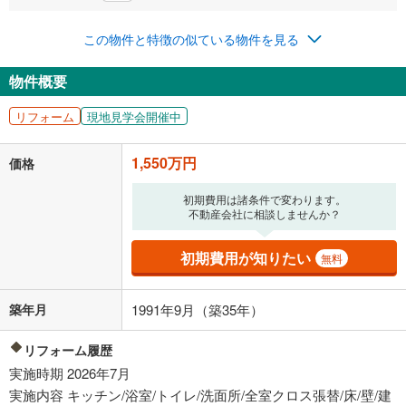
0円
1,550万円
年2回払いを想定しています。毎月の返済額に加えて、ボー
この物件と特徴の似ている物件を見る
ナス時の増額分（1回分）を入力してください。
ボーナス払いの限度額は金融機関によって異なります。
物件概要
40,235
円
/月
月々の返済額
閉じる
リフォーム
現地見学会開催中
「金利」については、ご利用を予定されている金融機関等にご確認の
上、ご自身での入力をお願いいたします。初期設定で自動入力されてい
1,550万円
価格
る値は、実際の金融機関等における貸出金利とは何ら関係がなく、実際
の金融機関等における貸出金利を何ら保証するものではありません。返
初期費用は諸条件で変わります。
済方法「元利均等返済」にて算出しております。入力された金利を35年
不動産会社に相談しませんか？
適用した場合の計算結果を表示しています。
その他月額費用や、初期費用がかかります。ご注意ください。実際にお
借り入れの際は各金融機関等に、必ずご自身でご確認をお願いいたしま
初期費用が知りたい
無料
す。
条件によってお借り入れができないことがあります。
築年月
1991年9月（築35年）
不動産会社に購入相談をする
無料
リフォーム履歴
実施時期 2026年7月
閉じる
実施内容 キッチン/浴室/トイレ/洗面所/全室クロス張替/床/壁/建