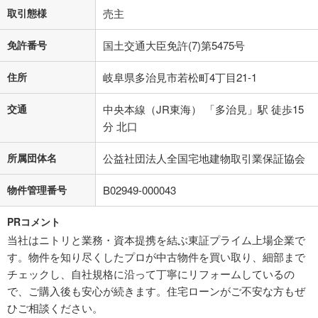
取引態様
売主
免許番号
国土交通大臣免許(7)第5475号
住所
岐阜県多治見市若松町4丁目21-1
交通
中央本線（JR東海） 「多治見」駅 徒歩15
分 北口
所属団体名
公益社団法人全国宅地建物取引業保証協会
物件管理番号
B02949-000043
PRコメント
当社はニトリと業務・資本提携を結ぶ東証プライム上場企業で
す。物件を知り尽くしたプロが中古物件を買い取り、細部まで
チェックし、自社規格に沿って丁寧にリフォームしているの
で、ご購入後も安心が続きます。住宅ローンがご不安な方もぜ
ひご相談ください。