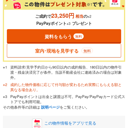
23,250円
ご成約で
相当
の
※2
0.01%
14.99%
PayPayポイント
プレゼント
※3
資料をもらう
無料
返済期間
一般的には最長35年まで借り入れ可能です。多くの金融機関
室内･現地を見学する
無料
が完済時の年齢は80歳までを条件としています。
万円
頭金
閉じる
資料請求/見学予約日から90日以内の成約報告、180日以内の物件引
渡・残金決済完了が条件。当該不動産会社に連絡済みの場合は対象
外。
成約した物件価格に応じて付与額が変わるため実際にもらえる額と
0万円
1,550万円
異なる場合あり。
自己資金から住宅購入にかけられる金額を入力してくださ
PayPayポイントは出金と譲渡は不可。PayPay/PayPayカード公式ス
い。一般的には物件価格の2割までが目安です。
万円
トアでも利用可能。
ボーナス
閉じる
/回
その他条件等の詳細は
説明ページ
をご覧ください。
この物件情報をアプリで見る