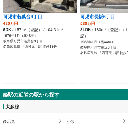
可児市若葉台9丁目
可児市長坂6丁目
480万円
580万円
5DK
/ 157m
（登記） / 104.31m
3LDK
/ 180m
（登記） / 1
2
2
2
1979年1月（築48年）
記）
岐阜県可児市若葉台9丁目
1983年1月（築44年）
名鉄広見線 「西可児」駅 徒歩13分
岐阜県可児市長坂6丁目
名鉄広見線 「西可児」駅 徒歩
姫駅の近隣の駅から探す
太多線
多治見
小泉