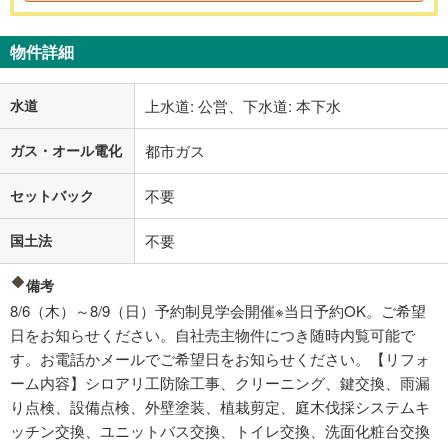
物件詳細
水道
上水道: 公営、下水道: 本下水
ガス・オール電化
都市ガス
セットバック
不要
国土法
不要
備考
8/6（木）～8/9（日）予約制見学会開催※当日予約OK。ご希望
日をお知らせください。自社売主物件につき随時内覧可能で
す。お電話かメールでご希望日をお知らせください。【リフォ
ーム内容】シロアリ工防除工事、クリーニング、鍵交換、雨漏
り点検、設備点検、外壁塗装、植栽剪定、庭木伐採システムキ
ッチン交換、ユニットバス交換、トイレ交換、洗面化粧台交換