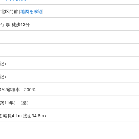
北区門前 [
地図を確認
]
守」駅 徒歩13分
記）
記）
％/容積率：200％
（築11年）（築）
 幅員4.1m 接面34.8m）