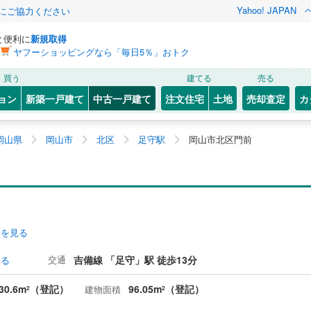
Yahoo! JAPAN
金にご協力ください
と便利に
新規取得
ヤフーショッピングなら「毎日5％」おトク
買う
建てる
売る
ョン
新築一戸建て
中古一戸建て
注文住宅
土地
売却査定
カ
岡山県
岡山市
北区
足守駅
岡山市北区門前
安を見る
交通
吉備線 「足守」駅 徒歩13分
見る
30.6m
（登記）
96.05m
（登記）
建物面積
2
2