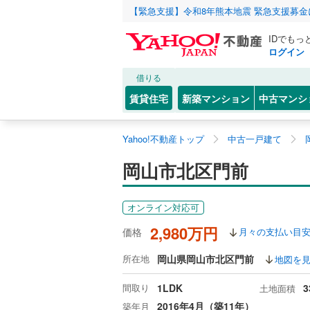
【緊急支援】令和8年熊本地震 緊急支援募
IDでもっ
ログイン
借りる
賃貸住宅
新築マンション
中古マンシ
Yahoo!不動産トップ
中古一戸建て
岡山市北区門前
オンライン対応可
2,980万円
価格
月々の支払い目
所在地
岡山県岡山市北区門前
地図を
間取り
1LDK
3
土地面積
2016年4月（築11年）
築年月