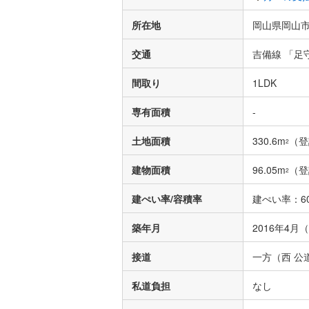
所在地
岡山県岡山市
交通
吉備線 「足
間取り
1LDK
専有面積
-
土地面積
330.6m
（登
2
建物面積
96.05m
（登
2
建ぺい率/容積率
建ぺい率：60
築年月
2016年4月
接道
一方（西 公道
私道負担
なし