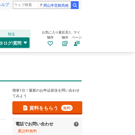
ヘルプ
岡山学芸館高校
検索
お気に入り
最近見た
マイ
知る
物件
物件
ページ
タログ/質問
簡単1分！最新のお申込状況を問い合わせ
てみよう
資料をもらう
無料
電話でお問い合わせ
通話料無料