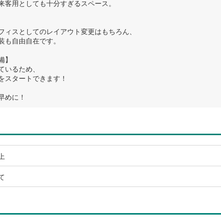
来客用としても十分すぎるスペース。
フィスとしてのレイアウト変更はもちろん、
装も自由自在です。
備】
ているため、
をスタートできます！
早めに！
上
て