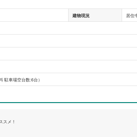
建物現況
居住
）
料 駐車場空台数:6台）
ススメ！