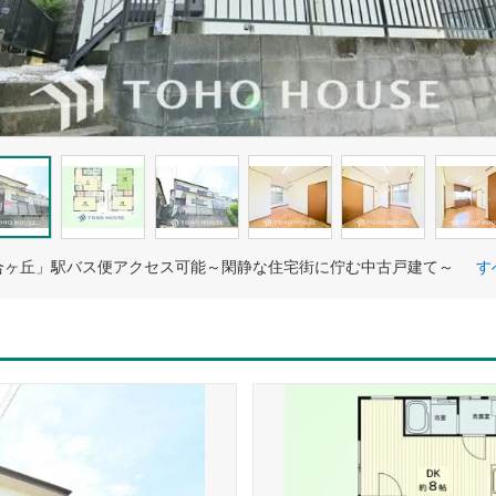
合ヶ丘」駅バス便アクセス可能～閑静な住宅街に佇む中古戸建て～
す