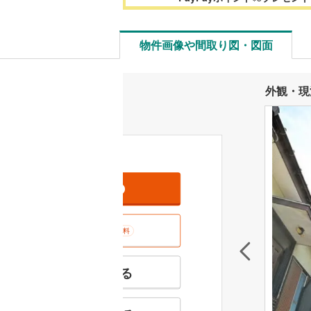
物件画像や間取り図・図面
外観・現
資料をもらう
無料
室内･現地を見学する
無料
特徴の似た物件を見る