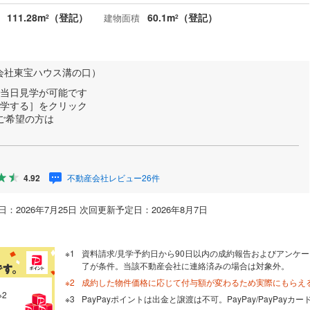
111.28m
（登記）
60.1m
（登記）
建物面積
2
2
会社東宝ハウス溝の口）
で当日見学が可能です
見学する］をクリック
ご希望の方は
不動産会社レビュー26件
4.92
：2026年7月25日 次回更新予定日：2026年8月7日
資料請求/見学予約日から90日以内の成約報告およびアンケー
了が条件。当該不動産会社に連絡済みの場合は対象外。
成約した物件価格に応じて付与額が変わるため実際にもらえ
※2
PayPayポイントは出金と譲渡は不可。PayPay/PayPay