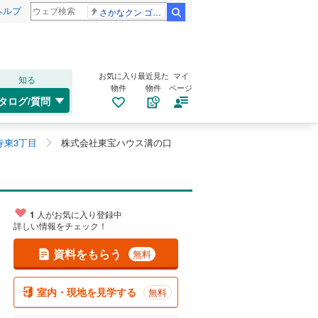
ヘルプ
さかなクン ゴールデンタッグ
検索
お気に入り
最近見た
マイ
知る
物件
物件
ページ
タログ/質問
寺東3丁目
株式会社東宝ハウス溝の口
1
人がお気に入り登録中
詳しい情報をチェック！
資料をもらう
無料
室内・現地を見学する
無料