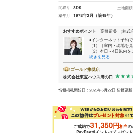
間取り
3DK
土地面積
1978年2月（築49年）
築年月
おすすめポイント
高橋留美 （株式
●インターネット予約
（1）［室内・現地を
（2）本日～4日以内を
続きを見る
ゴールド推奨店
株式会社東宝ハウス溝の口
情報掲載開始日：2026年5月22日 情報更新日
31,350
円
ご成約で
相当
の
PayPayポイント
プレゼント
※3