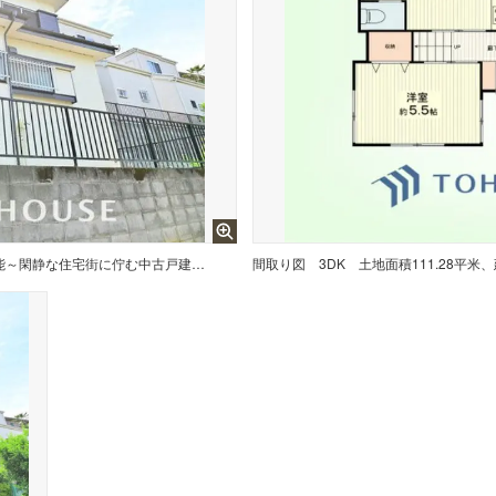
～「新百合ヶ丘」駅バス便アクセス可能～閑静な住宅街に佇む中古戸建て～
間取り図
3DK 土地面積111.28平米、