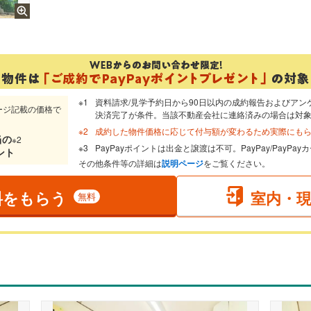
資料請求/見学予約日から90日以内の成約報告およびアン
ージ記載の価格で
決済完了が条件。当該不動産会社に連絡済みの場合は対
成約した物件価格に応じて付与額が変わるため実際にも
当
の
※2
PayPayポイントは出金と譲渡は不可。PayPay/PayP
ント
その他条件等の詳細は
説明ページ
をご覧ください。
料をもらう
室内・
無料