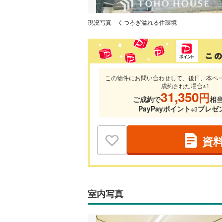
現況写真
くつろぎ溢れる住環境
この物件にお問い合わせして、後日、本ペ
成約された場合※1
31,350
円
ご成約で
相
PayPayポイント
プレゼ
※3
資
室内写真