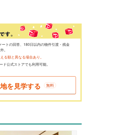
ケートの回答、180日以内の物件引渡・残金
象外。
らえる額と異なる場合あり。
ayカード公式ストアでも利用可能。
現地を見学する
無料