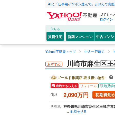
AIに「仕事用イヤホン選んで」と頼んで実
IDでもっ
ログイン
借りる
賃貸住宅
新築マンション
中古マンシ
Yahoo!不動産トップ
中古一戸建て
川崎市麻生区王
おすすめ
ゴールド推奨店 取り扱い物件
リフォーム
現地見学
成約でもらえる
2,090万円
初期費用
価格
所在地
神奈川県川崎市麻生区王禅寺東
地図を見る