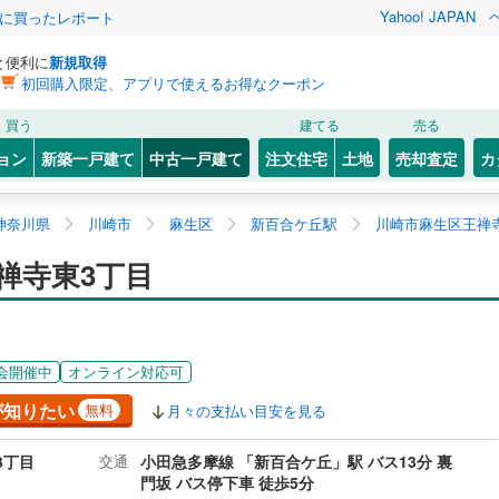
Yahoo! JAPAN
際に買ったレポート
と便利に
新規取得
初回購入限定、アプリで使えるお得なクーポン
買う
建てる
売る
ョン
新築一戸建て
中古一戸建て
注文住宅
土地
売却査定
カ
神奈川県
川崎市
麻生区
新百合ケ丘駅
川崎市麻生区王禅
禅寺東3丁目
会開催中
オンライン対応可
が知りたい
無料
月々の支払い目安を見る
3丁目
交通
小田急多摩線 「新百合ケ丘」駅 バス13分 裏
門坂 バス停下車 徒歩5分