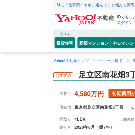
AIに「仕事用イヤホン選んで」と頼んで実
IDでもっ
ログイン
借りる
賃貸住宅
新築マンション
中古マンシ
Yahoo!不動産トップ
中古一戸建て
足立区南花畑3
おすすめ
4,580万円
初期費用
価格
所在地
東京都足立区南花畑3丁目
間取り
4LDK
土地面積
2020年6月（築7年）
築年月