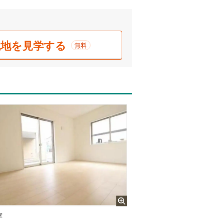
現地を見学する
無料
室