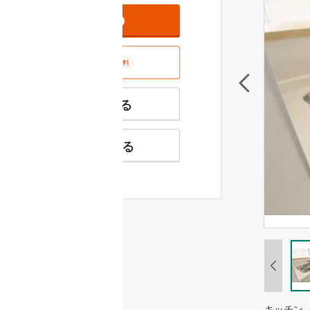
資料をもらう
無料
室内･現地を見学する
無料
特徴の似た物件を見る
お気に入りに追加する
キッチン