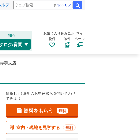
ヘルプ
100カメ
検索
お気に入り
最近見た
マイ
知る
物件
物件
ページ
タログ/質問
赤羽支店
簡単1分！最新のお申込状況を問い合わせ
てみよう
資料をもらう
無料
室内・現地を見学する
無料