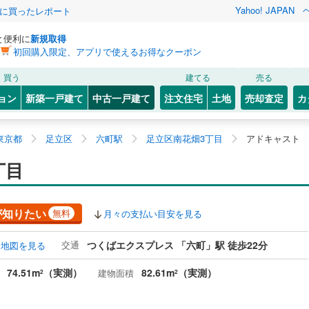
Yahoo! JAPAN
際に買ったレポート
と便利に
新規取得
初回購入限定、アプリで使えるお得なクーポン
買う
建てる
売る
ョン
新築一戸建て
中古一戸建て
注文住宅
土地
売却査定
カ
東京都
足立区
六町駅
足立区南花畑3丁目
アドキャスト 
丁目
が知りたい
無料
月々の支払い目安を見る
交通
つくばエクスプレス 「六町」駅 徒歩22分
地図を見る
74.51m
（実測）
82.61m
（実測）
建物面積
2
2