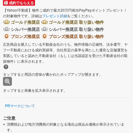
成約でもらえる
【Yahoo!不動産】物件ご成約で最大20万円相当PayPayポイントプレゼント！
の対象物件です。詳細は
プレゼント詳細
をご覧ください。
ゴールド推奨店
ゴールド推奨店 取り扱い物件
シルバー推奨店
シルバー推奨店 取り扱い物件
ブロンズ推奨店
ブロンズ推奨店 取り扱い物件
広告商品を購入している不動産会社のうち、物件情報の正確性、法令遵守、ヤ
フー不動産における成約実績等、当社所定の基準を満たした優良な店舗運営を
実践していると認めた不動産会社（もしくは当該認定を受けた不動産会社の取
扱物件）に表示されます。
タップすると用語の意味が書かれたポップアップが開きます。
タップすると画像を拡大表示されます。
PRマークについて
ご注意
消費税および地方消費税の対象となる場合は税込み価格が表示されていま
す。