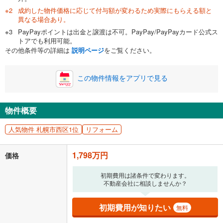
成約した物件価格に応じて付与額が変わるため実際にもらえる額と
異なる場合あり。
PayPayポイントは出金と譲渡は不可。PayPay/PayPayカード公式ス
0万円
1,798万円
トアでも利用可能。
自己資金から住宅購入にかけられる金額を入力してくださ
その他条件等の詳細は
説明ページ
をご覧ください。
い。一般的には物件価格の2割までが目安です。
万円
ボーナス
閉じる
/回
この物件情報をアプリで見る
物件概要
0円
1,798万円
年2回払いを想定しています。毎月の返済額に加えて、ボー
人気物件 札幌市西区1位
リフォーム
ナス時の増額分（1回分）を入力してください。
ボーナス払いの限度額は金融機関によって異なります。
1,798万円
価格
46,673
円
/月
月々の返済額
閉じる
初期費用は諸条件で変わります。
不動産会社に相談しませんか？
「金利」については、ご利用を予定されている金融機関等にご確認の
上、ご自身での入力をお願いいたします。初期設定で自動入力されてい
る値は、実際の金融機関等における貸出金利とは何ら関係がなく、実際
初期費用が知りたい
無料
の金融機関等における貸出金利を何ら保証するものではありません。返
済方法「元利均等返済」にて算出しております。入力された金利を35年