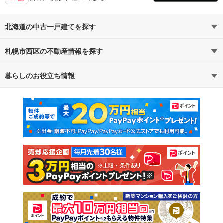
北海道の中古一戸建てを探す
札幌市西区の不動産情報を探す
路線・駅から探す
地域から探す
暮らしのお役立ち情報
不動産・住宅
賃貸住宅
通勤・通学時間から探す
地図から探す
マンションカタログ
教えて！住まいの先生
新築マンション
中古マンション
新築一戸建て
中古一戸建て
注文住宅
土地
売却査定