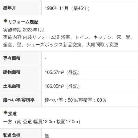
適用した場合の計算結果を表示しています。
築年月
1980年11月（築46年）
その他月額費用や、初期費用がかかります。ご注意ください。実際にお
借り入れの際は各金融機関等に、必ずご自身でご確認をお願いいたしま
リフォーム履歴
す。
実施時期 2023年1月
条件によってお借り入れができないことがあります。
実施内容 内装リフォーム済 浴室、トイレ、キッチン、床、畳、
不動産会社に購入相談をする
無料
全室、壁、シューズボックス新品交換、大幅間取り変更
専有面積
-
閉じる
建物面積
105.57m
（登記）
2
土地面積
186.05m
（登記）
2
建ぺい率/容積率
建ぺい率：50％/容積率：80％
接道
一方（南 公道 幅員12.0m 接面17.0m）
私道負担
無