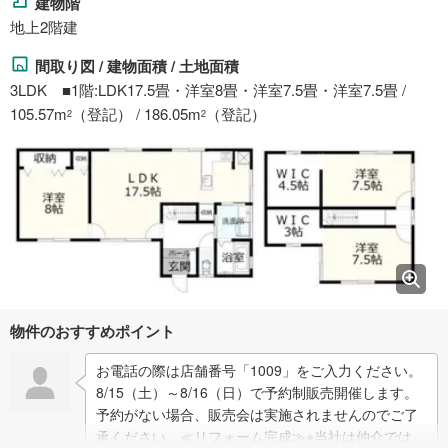
建物階
地上2階建
間取り図 / 建物面積 / 土地面積
3LDK ■1階:LDK17.5畳・洋室8畳・洋室7.5畳・洋室7.5畳 /
105.57m
（登記） / 186.05m
（登記）
2
2
物件のおすすめポイント
お電話の際は店舗番号「1009」をご入力ください。
8/15（土）～8/16（日）で予約制販売開催します。
予約がない場合、販売会は実施されませんのでご了
承ください。≪リフォーム完成≫※当社は仲介ではな