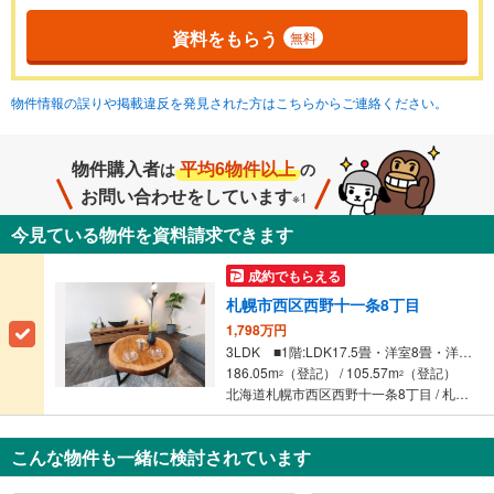
資料をもらう
無料
物件情報の誤りや掲載違反を発見された方はこちらからご連絡ください。
物件購入者
平均6物件以上
は
の
お問い合わせをしています
※1
今見ている物件を資料請求できます
成約でもらえる
札幌市西区西野十一条8丁目
1,798万円
3LDK ■1階:LDK17.5畳・洋室8畳・洋室7.5畳・洋室7.5畳
186.05m
（登記） / 105.57m
（登記）
2
2
北海道札幌市西区西野十一条8丁目 / 札幌市営地下鉄東西線 「宮の沢」駅 徒歩42分
こんな物件も一緒に検討されています