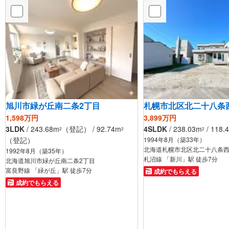
旭川市緑が丘南二条2丁目
札幌市北区北二十八条西
1,598万円
3,899万円
3LDK
/ 243.68m
（登記） / 92.74m
4SLDK
/ 238.03m
/ 118.
2
2
2
（登記）
1994年8月（築33年）
北海道札幌市北区北二十八条西
1992年8月（築35年）
札沼線 「新川」駅 徒歩7分
北海道旭川市緑が丘南二条2丁目
富良野線 「緑が丘」駅 徒歩7分
成約でもらえる
成約でもらえる