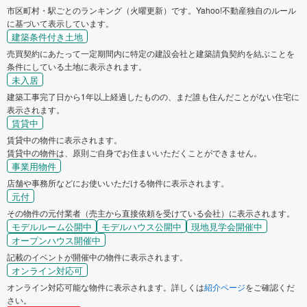
市区町村・駅ごとのランキング（火曜更新）です。Yahoo!不動産独自のルール
に基づいて表示しています。
建築条件付き土地
売買契約にあたって一定期間内に特定の建設会社と建築請負契約を結ぶことを
条件にしている土地に表示されます。
未入居
建築工事完了日から1年以上経過したものの、まだ誰も住んだことがない住宅に
表示されます。
賃貸中
賃貸中の物件に表示されます。
賃貸中の物件は、原則ご自身でお住まいいただくことができません。
事業用物件
店舗や事務所などにお使いいただける物件に表示されます。
元付
その物件の元付業者（売主から直接依頼を受けている会社）に表示されます。
モデルルーム公開中
モデルハウス公開中
現地見学会開催中
オープンハウス開催中
記載のイベントが開催中の物件に表示されます。
オンライン対応可
オンライン対応可能な物件に表示されます。詳しくは
紹介ページ
をご確認くだ
さい。