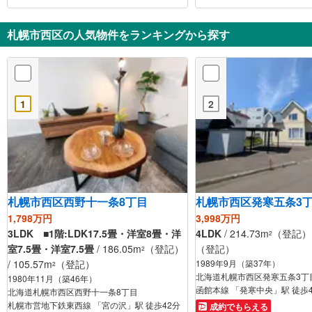
札幌市西区の人気物件をランキングから探す
1
2
札幌市西区西野十一条8丁目
札幌市西区発寒五条3
1,798万円
3,998万円
3LDK ■1階:LDK17.5畳・洋室8畳・洋
4LDK
/ 214.73m
（登記） /
2
室7.5畳・洋室7.5畳
/ 186.05m
（登記）
（登記）
2
/ 105.57m
（登記）
1989年9月（築37年）
2
北海道札幌市西区発寒五条3丁
1980年11月（築46年）
函館本線 「発寒中央」駅 徒歩
北海道札幌市西区西野十一条8丁目
札幌市営地下鉄東西線 「宮の沢」駅 徒歩42分
成約でもらえる