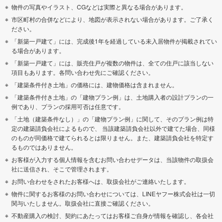
物件の写真やイラスト、CGなどは実際と異なる場合があります。
市区町村の合併などにより、地図が表示されない場合があります。ご了承く
ださい。
「新築一戸建て」には、完成後1年を経過している未入居物件が掲載されてい
る場合があります。
「新築一戸建て」には、販売住戸が複数の物件は、全ての住戸に該当しない
項目もあります。各問い合わせ先にご確認ください。
「建築条件付き土地」の価格には、建物価格は含まれません。
「建築条件付き土地」の「建物プラン例」は、土地購入者の設計プランの一
例であり、プランの採用可否は任意です。
「土地（建築条件なし）」の「建物プラン例」に関して、そのプラン例は特
定の建築請負会社によるもので、 当該建築請負会社以外で建てた場合、同様
のものが同価格で建てられるとは限りません。また、建築請負会社を特定す
るものではありません。
お客様が入力する個人情報を含むお問い合わせデータは、当該物件の取扱会
社に送信され、そこで管理されます。
お問い合わせをされたお客様へは、取扱会社がご連絡いたします。
物件に関するお客様のお問い合わせについては、LINEヤフー株式会社は一切
関与いたしません。取扱会社に直接ご確認ください。
不動産購入の検討、契約にあたってはお客様ご自身が情報を確認し、各会社