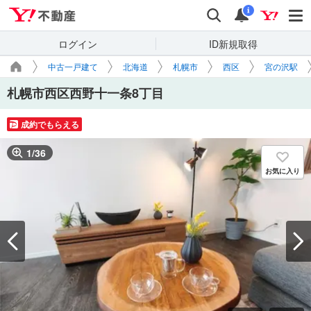
Yahoo!不動産
検索
通知
i
ログイン
ID新規取得
中古一戸建て
北海道
札幌市
西区
宮の沢駅
札幌市西区西野十一条8丁目
成約でもらえる
1
/
36
お気に入り