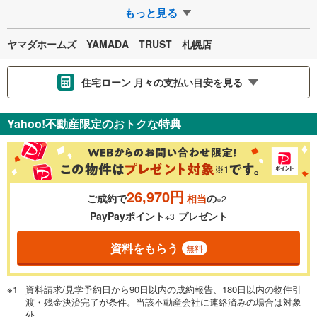
く売主です■西野第二小学校 徒歩…
もっと見る
ヤマダホームズ YAMADA TRUST 札幌店
住宅ローン 月々の支払い目安を見る
支払いの目安をシミュレーションすることができます。
Yahoo!不動産限定のおトクな特典
％
金利
26,970円
ご成約で
相当
の
※2
0.01%
14.99%
PayPayポイント
プレゼント
※3
資料をもらう
無料
返済期間
一般的には最長35年まで借り入れ可能です。多くの金融機関
資料請求/見学予約日から90日以内の成約報告、180日以内の物件引
が完済時の年齢は80歳までを条件としています。
渡・残金決済完了が条件。当該不動産会社に連絡済みの場合は対象
万円
頭金
閉じる
外。