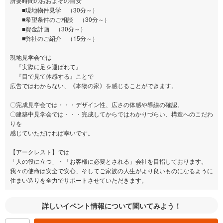
所要時間のおおよその目安
■現地物件見学 （30分～）
■希望条件のご相談 （30分～）
■資金計画 （30分～）
■弊社のご紹介 （15分～）
現地見学会では
『実際に足を運ばれて』
『目で見て体感する』ことで
広告ではわからない、《本物の家》を感じることができます。
〇完成見学会では・・・デザイン性、広さの体感や導線の確認。
〇建築中見学会では・・・完成してからではわかりづらい、構造へのこだわ
りを
感じていただければ幸いです。
【アークレスト】では
「人の役に立つ」・「お客様に必要とされる」会社を目指しております。
我々の使命は安全で安心、そしてご家族の人生がより良いものになるように
住まい造りを全力でサポートさせていただきます。
詳しいイベント情報について聞いてみよう！