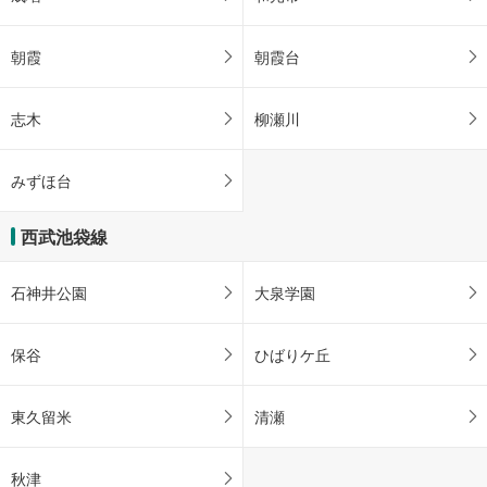
朝霞
朝霞台
志木
柳瀬川
みずほ台
西武池袋線
石神井公園
大泉学園
保谷
ひばりケ丘
東久留米
清瀬
秋津