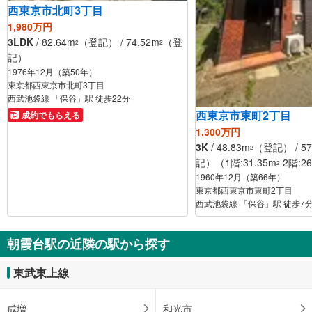
西東京市北町3丁目
1,980万円
3LDK
/ 82.64m
（登記） / 74.52m
（登
2
2
記）
1976年12月（築50年）
東京都西東京市北町3丁目
西武池袋線 「保谷」駅 徒歩22分
西東京市東町2丁目
成約でもらえる
1,300万円
3K
/ 48.83m
（登記） / 57
2
記）（1階:31.35m
2階:26
2
1960年12月（築66年）
東京都西東京市東町2丁目
西武池袋線 「保谷」駅 徒歩7
朝霞台駅の近隣の駅から探す
東武東上線
成増
和光市