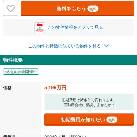
％
金利
資料をもらう
無料
この物件情報をアプリで見る
0.01%
14.99%
この物件と特徴の似ている物件を見る
返済期間
物件概要
一般的には最長35年まで借り入れ可能です。多くの金融機関
が完済時の年齢は80歳までを条件としています。
現地見学会開催中
万円
頭金
閉じる
5,199万円
価格
0万円
5,199万円
初期費用は諸条件で変わります。
不動産会社に相談しませんか？
自己資金から住宅購入にかけられる金額を入力してくださ
い。一般的には物件価格の2割までが目安です。
万円
初期費用が知りたい
ボーナス
無料
閉じる
/回
築年月
2004年1月（築23年）