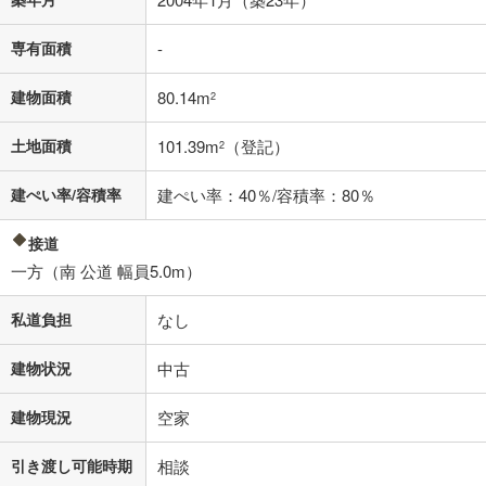
0円
5,199万円
専有面積
-
年2回払いを想定しています。毎月の返済額に加えて、ボー
ナス時の増額分（1回分）を入力してください。
建物面積
80.14m
2
ボーナス払いの限度額は金融機関によって異なります。
134,958
円
/月
月々の返済額
閉じる
土地面積
101.39m
（登記）
2
建ぺい率/容積率
「金利」については、ご利用を予定されている金融機関等にご確認の
建ぺい率：40％/容積率：80％
上、ご自身での入力をお願いいたします。初期設定で自動入力されてい
る値は、実際の金融機関等における貸出金利とは何ら関係がなく、実際
接道
の金融機関等における貸出金利を何ら保証するものではありません。返
一方（南 公道 幅員5.0m）
済方法「元利均等返済」にて算出しております。入力された金利を35年
適用した場合の計算結果を表示しています。
その他月額費用や、初期費用がかかります。ご注意ください。実際にお
私道負担
なし
借り入れの際は各金融機関等に、必ずご自身でご確認をお願いいたしま
す。
建物状況
中古
条件によってお借り入れができないことがあります。
建物現況
空家
不動産会社に購入相談をする
無料
引き渡し可能時期
相談