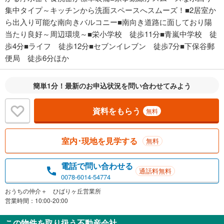
集中タイプ～キッチンから洗面スペースへスムーズ！■2居室か
ら出入り可能な南向きバルコニー■南向き道路に面しており陽
当たり良好～周辺環境～■栄小学校 徒歩11分■青嵐中学校 徒
歩4分■ライフ 徒歩12分■セブンイレブン 徒歩7分■下保谷郵
便局 徒歩6分ほか
簡単1分！最新のお申込状況を問い合わせてみよう
資料をもらう
無料
室内･現地を見学する
無料
電話で問い合わせる
通話料無料
0078-6014-54774
おうちの仲介＋ ひばりヶ丘営業所
営業時間：10:00-20:00
この物件を取り扱う不動産会社