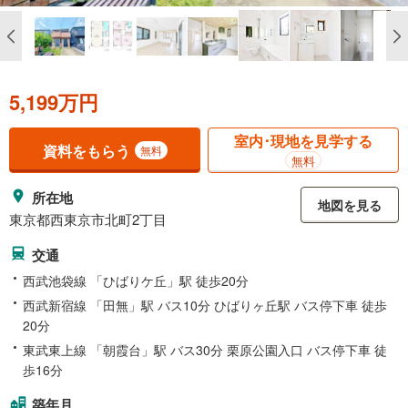
5,199万円
室内･現地を見学する
資料をもらう
無料
無料
所在地
地図を見る
東京都西東京市北町2丁目
交通
西武池袋線 「ひばりケ丘」駅 徒歩20分
西武新宿線 「田無」駅 バス10分 ひばりヶ丘駅 バス停下車 徒歩
20分
東武東上線 「朝霞台」駅 バス30分 栗原公園入口 バス停下車 徒
歩16分
築年月