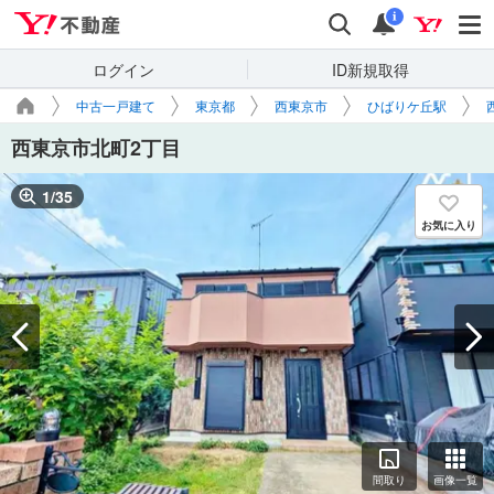
Yahoo!不動産
検索
通知
i
ログイン
ID新規取得
中古一戸建て
東京都
西東京市
ひばりケ丘駅
西東京市北町2丁目
1
/
35
お気に入り
間取り
画像一覧