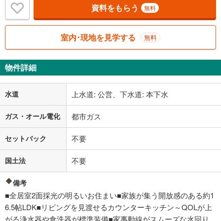
資料をもらう
無料
室内･現地を見学する
無料
物件詳細
水道
上水道: 公営、下水道: 本下水
ガス・オール電化
都市ガス
セットバック
不要
国土法
不要
備考
■全居室2面採光の明るいお住まい■家族が集う開放感のある約1
6.5帖LDK■リビングを見渡せるカウンターキッチン～QOLが上
がる浄水器や食洗器が標準装備■家事動線がスムーズな水回り