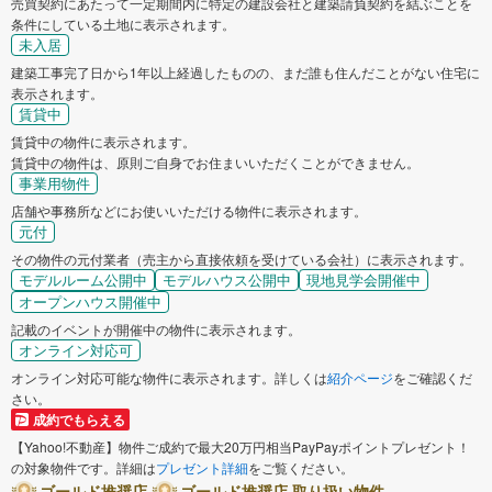
売買契約にあたって一定期間内に特定の建設会社と建築請負契約を結ぶことを
条件にしている土地に表示されます。
未入居
建築工事完了日から1年以上経過したものの、まだ誰も住んだことがない住宅に
表示されます。
賃貸中
賃貸中の物件に表示されます。
賃貸中の物件は、原則ご自身でお住まいいただくことができません。
事業用物件
店舗や事務所などにお使いいただける物件に表示されます。
元付
その物件の元付業者（売主から直接依頼を受けている会社）に表示されます。
モデルルーム公開中
モデルハウス公開中
現地見学会開催中
オープンハウス開催中
記載のイベントが開催中の物件に表示されます。
オンライン対応可
オンライン対応可能な物件に表示されます。詳しくは
紹介ページ
をご確認くだ
さい。
成約でもらえる
【Yahoo!不動産】物件ご成約で最大20万円相当PayPayポイントプレゼント！
の対象物件です。詳細は
プレゼント詳細
をご覧ください。
ゴールド推奨店
ゴールド推奨店 取り扱い物件