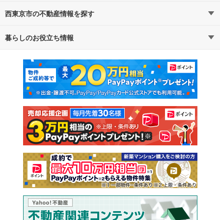
西東京市の不動産情報を探す
路線・駅から探す
地域から探す
暮らしのお役立ち情報
不動産・住宅
賃貸住宅
通勤・通学時間から探す
地図から探す
マンションカタログ
教えて！住まいの先生
新築マンション
中古マンション
新築一戸建て
中古一戸建て
注文住宅
土地
売却査定