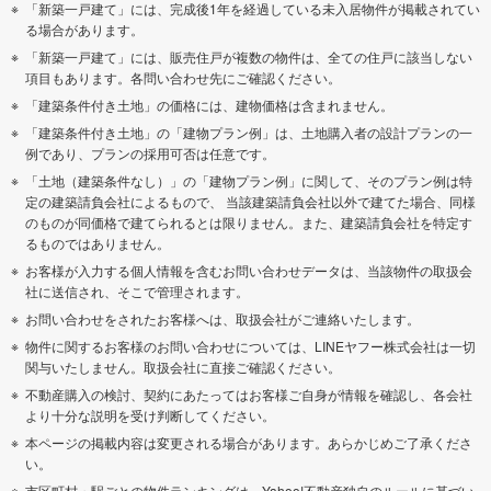
「新築一戸建て」には、完成後1年を経過している未入居物件が掲載されてい
る場合があります。
「新築一戸建て」には、販売住戸が複数の物件は、全ての住戸に該当しない
項目もあります。各問い合わせ先にご確認ください。
「建築条件付き土地」の価格には、建物価格は含まれません。
「建築条件付き土地」の「建物プラン例」は、土地購入者の設計プランの一
例であり、プランの採用可否は任意です。
「土地（建築条件なし）」の「建物プラン例」に関して、そのプラン例は特
定の建築請負会社によるもので、 当該建築請負会社以外で建てた場合、同様
のものが同価格で建てられるとは限りません。また、建築請負会社を特定す
るものではありません。
お客様が入力する個人情報を含むお問い合わせデータは、当該物件の取扱会
社に送信され、そこで管理されます。
お問い合わせをされたお客様へは、取扱会社がご連絡いたします。
物件に関するお客様のお問い合わせについては、LINEヤフー株式会社は一切
関与いたしません。取扱会社に直接ご確認ください。
不動産購入の検討、契約にあたってはお客様ご自身が情報を確認し、各会社
より十分な説明を受け判断してください。
本ページの掲載内容は変更される場合があります。あらかじめご了承くださ
い。
市区町村・駅ごとの物件ランキングは、Yahoo!不動産独自のルールに基づい