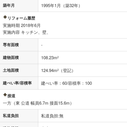
築年月
1995年1月（築32年）
不動産会社に購入相談をする
無料
リフォーム履歴
実施時期 2018年6月
閉じる
実施内容 キッチン、壁、
専有面積
-
建物面積
108.23m
2
土地面積
124.94m
（登記）
2
建ぺい率/容積率
建ぺい率：60/容積率：100
接道
一方（東 公道 幅員6.7m 接面15.6m）
私道負担
私道負担:無