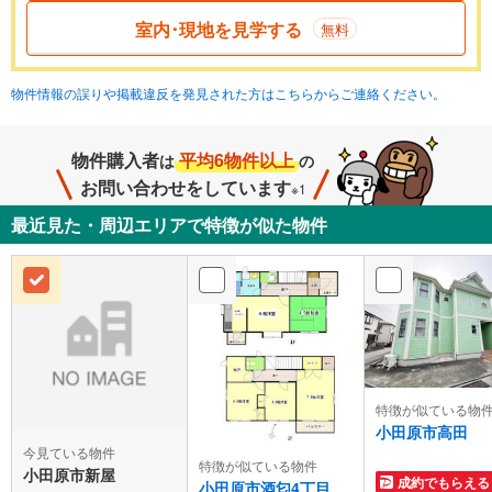
室内･現地を見学する
無料
物件情報の誤りや掲載違反を発見された方はこちらからご連絡ください。
物件購入者
平均6物件以上
は
の
お問い合わせをしています
※1
最近見た・周辺エリアで特徴が似た物件
特徴が似ている物
小田原市高田
今見ている物件
特徴が似ている物件
小田原市新屋
成約でもらえる
小田原市酒匂4丁目