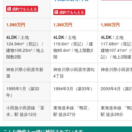
成約でもらえる
成約でもらえる
1,590万円
1,380万円
1,900万円
4LDK
/
土地
4LDK
/
土地
4LDK
/
土地
124.94m²（登記）
/
119.6m²（登記）
/
建
117.68m²（登
建物108.23m²
/
地上
物85.6m²
/
地上階数2
建物107.41m²
階数2階
階
記）
/
地上2階建
神奈川県小田原市新
神奈川県小田原市酒匂
神奈川県小田原
屋
4丁目
1995年1月（築32
1994年3月（築33年）
2000年4月（築
年）
小田急小田原線 「富
東海道本線 「鴨宮」
東海道本線 「鴨
水」駅 徒歩12分
駅 徒歩27分
駅 徒歩28分
こんな物件も一緒に検討されています