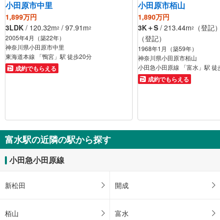
小田原市中里
小田原市栢山
1,899万円
1,890万円
3LDK
/ 120.32m
/ 97.91m
3K＋S
/ 213.44m
（登記） 
2
2
2
2005年4月（築22年）
（登記）
神奈川県小田原市中里
1968年1月（築59年）
東海道本線 「鴨宮」駅 徒歩20分
神奈川県小田原市栢山
小田急小田原線 「富水」駅 徒
成約でもらえる
成約でもらえる
富水駅の近隣の駅から探す
小田急小田原線
新松田
開成
栢山
富水