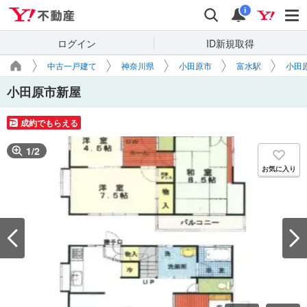
Yahoo!不動産
検索
通知
i
ログイン
ID新規取得
中古一戸建て
神奈川県
小田原市
富水駅
小田
小田原市新屋
成約でもらえる
1
/
2
お気に入り