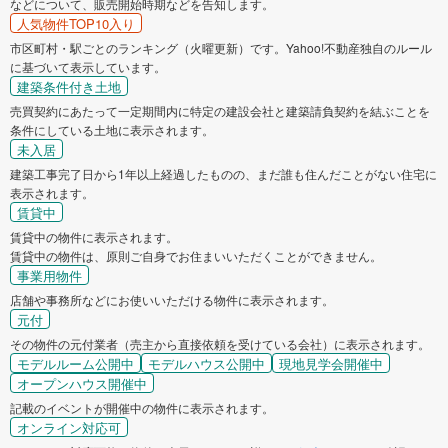
などについて、販売開始時期などを告知します。
人気物件TOP10入り
市区町村・駅ごとのランキング（火曜更新）です。Yahoo!不動産独自のルール
に基づいて表示しています。
建築条件付き土地
売買契約にあたって一定期間内に特定の建設会社と建築請負契約を結ぶことを
条件にしている土地に表示されます。
未入居
建築工事完了日から1年以上経過したものの、まだ誰も住んだことがない住宅に
表示されます。
賃貸中
賃貸中の物件に表示されます。
賃貸中の物件は、原則ご自身でお住まいいただくことができません。
事業用物件
店舗や事務所などにお使いいただける物件に表示されます。
元付
その物件の元付業者（売主から直接依頼を受けている会社）に表示されます。
モデルルーム公開中
モデルハウス公開中
現地見学会開催中
オープンハウス開催中
記載のイベントが開催中の物件に表示されます。
オンライン対応可