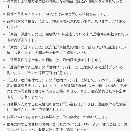
消費税および地方消費税の対象となる場合は税込み価格が表示されていま
す。
物件の写真やイラスト、CGなどは実際と異なる場合があります。
市区町村の合併などにより、地図が表示されない場合があります。ご了承く
ださい。
「新築一戸建て」には、完成後1年を経過している未入居物件が掲載されてい
る場合があります。
「新築一戸建て」には、販売住戸が複数の物件は、全ての住戸に該当しない
項目もあります。各問い合わせ先にご確認ください。
「建築条件付き土地」の価格には、建物価格は含まれません。
「建築条件付き土地」の「建物プラン例」は、土地購入者の設計プランの一
例であり、プランの採用可否は任意です。
「土地（建築条件なし）」の「建物プラン例」に関して、そのプラン例は特
定の建築請負会社によるもので、 当該建築請負会社以外で建てた場合、同様
のものが同価格で建てられるとは限りません。また、建築請負会社を特定す
るものではありません。
お客様が入力する個人情報を含むお問い合わせデータは、当該物件の取扱会
社に送信され、そこで管理されます。
お問い合わせをされたお客様へは、取扱会社がご連絡いたします。
物件に関するお客様のお問い合わせについては、LINEヤフー株式会社は一切
関与いたしません。取扱会社に直接ご確認ください。