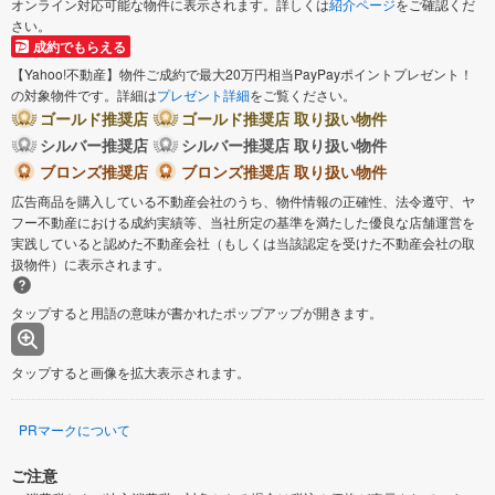
オンライン対応可能な物件に表示されます。詳しくは
紹介ページ
をご確認くだ
さい。
成約でもらえる
【Yahoo!不動産】物件ご成約で最大20万円相当PayPayポイントプレゼント！
の対象物件です。詳細は
プレゼント詳細
をご覧ください。
ゴールド推奨店
ゴールド推奨店 取り扱い物件
シルバー推奨店
シルバー推奨店 取り扱い物件
ブロンズ推奨店
ブロンズ推奨店 取り扱い物件
広告商品を購入している不動産会社のうち、物件情報の正確性、法令遵守、ヤ
フー不動産における成約実績等、当社所定の基準を満たした優良な店舗運営を
実践していると認めた不動産会社（もしくは当該認定を受けた不動産会社の取
扱物件）に表示されます。
タップすると用語の意味が書かれたポップアップが開きます。
タップすると画像を拡大表示されます。
PRマークについて
ご注意