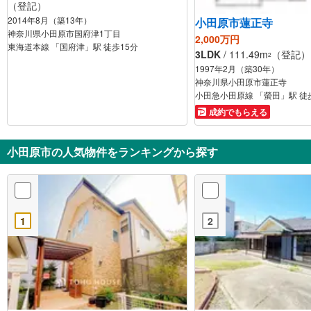
（登記）
2014年8月（築13年）
小田原市蓮正寺
神奈川県小田原市国府津1丁目
2,000万円
東海道本線 「国府津」駅 徒歩15分
3LDK
/ 111.49m
（登記） /
2
1997年2月（築30年）
神奈川県小田原市蓮正寺
小田急小田原線 「螢田」駅 徒
成約でもらえる
小田原市の人気物件をランキングから探す
1
2