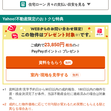
住宅ローン 月々の支払い目安を見る
支払いの目安をシミュレーションすることができます。
Yahoo!不動産限定のおトクな特典
％
金利
23,850円
ご成約で
相当
の
※2
0.01%
14.99%
PayPayポイント
プレゼント
※3
資料をもらう
無料
返済期間
一般的には最長35年まで借り入れ可能です。多くの金融機関
室内･現地を見学する
無料
が完済時の年齢は80歳までを条件としています。
万円
頭金
閉じる
資料請求/見学予約日から90日以内の成約報告、180日以内の物件引
渡・残金決済完了が条件。当該不動産会社に連絡済みの場合は対象
外。
成約した物件価格に応じて付与額が変わるため実際にもらえる額と
0万円
1,590万円
異なる場合あり。
自己資金から住宅購入にかけられる金額を入力してくださ