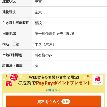
建物状況
中古
建物現況
空家
引き渡し可能時期
相談
用途地域
第一種低層住居専用地域
構造・工法
木造（木造）
土地権利形態
所有権のみ
駐車場・車庫
有
詳細を見る
資料をもらう
無料