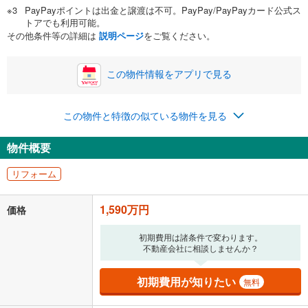
PayPayポイントは出金と譲渡は不可。PayPay/PayPayカード公式ス
い。一般的には物件価格の2割までが目安です。
万円
トアでも利用可能。
ボーナス
閉じる
/回
その他条件等の詳細は
説明ページ
をご覧ください。
この物件情報をアプリで見る
0円
1,590万円
年2回払いを想定しています。毎月の返済額に加えて、ボー
この物件と特徴の似ている物件を見る
ナス時の増額分（1回分）を入力してください。
ボーナス払いの限度額は金融機関によって異なります。
物件概要
41,274
円
/月
月々の返済額
閉じる
リフォーム
「金利」については、ご利用を予定されている金融機関等にご確認の
上、ご自身での入力をお願いいたします。初期設定で自動入力されてい
1,590万円
価格
る値は、実際の金融機関等における貸出金利とは何ら関係がなく、実際
の金融機関等における貸出金利を何ら保証するものではありません。返
初期費用は諸条件で変わります。
済方法「元利均等返済」にて算出しております。入力された金利を35年
不動産会社に相談しませんか？
適用した場合の計算結果を表示しています。
その他月額費用や、初期費用がかかります。ご注意ください。実際にお
借り入れの際は各金融機関等に、必ずご自身でご確認をお願いいたしま
初期費用が知りたい
無料
す。
条件によってお借り入れができないことがあります。