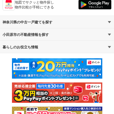
地図でサクッと物件探し
物件比較が手軽にできる
神奈川県の中古一戸建てを探す
小田原市の不動産情報を探す
路線・駅から探す
地域から探す
暮らしのお役立ち情報
不動産・住宅
賃貸住宅
通勤・通学時間から探す
地図から探す
マンションカタログ
教えて！住まいの先生
新築マンション
中古マンション
新築一戸建て
中古一戸建て
注文住宅
土地
売却査定