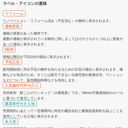
ラベル・アイコンの意味
リフォーム
リノベーション・リフォーム済み（予定含む）の物件に表示されます。
価格更新
価格の更新があった物件です。
複数の価格が表示されている物件に関しましてはそのうちの１つ以上に更新が
あった場合に表示されます。
NEW
情報公開日が7日以内の場合に表示されます。
予告広告
販売開始前に売出予定の物件を知らせるための広告の場合に表示されます。価
格などが未定のため、すぐには取引できない分譲宅地や新築住宅、マンション
などについて、販売開始時期などを告知します。
人気物件TOP10入り
市区町村・駅ごとのランキング（火曜更新）です。Yahoo!不動産独自のルール
に基づいて表示しています。
建築条件付き土地
売買契約にあたって一定期間内に特定の建設会社と建築請負契約を結ぶことを
条件にしている土地に表示されます。
未入居