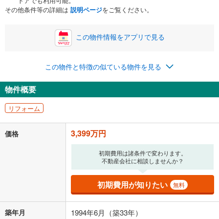
トアでも利用可能。
ボーナス
閉じる
/回
その他条件等の詳細は
説明ページ
をご覧ください。
この物件情報をアプリで見る
0円
3,399万円
年2回払いを想定しています。毎月の返済額に加えて、ボー
この物件と特徴の似ている物件を見る
ナス時の増額分（1回分）を入力してください。
ボーナス払いの限度額は金融機関によって異なります。
物件概要
88,233
円
/月
月々の返済額
閉じる
リフォーム
「金利」については、ご利用を予定されている金融機関等にご確認の
上、ご自身での入力をお願いいたします。初期設定で自動入力されてい
3,399万円
価格
る値は、実際の金融機関等における貸出金利とは何ら関係がなく、実際
の金融機関等における貸出金利を何ら保証するものではありません。返
初期費用は諸条件で変わります。
済方法「元利均等返済」にて算出しております。入力された金利を35年
不動産会社に相談しませんか？
適用した場合の計算結果を表示しています。
その他月額費用や、初期費用がかかります。ご注意ください。実際にお
借り入れの際は各金融機関等に、必ずご自身でご確認をお願いいたしま
初期費用が知りたい
無料
す。
条件によってお借り入れができないことがあります。
築年月
1994年6月（築33年）