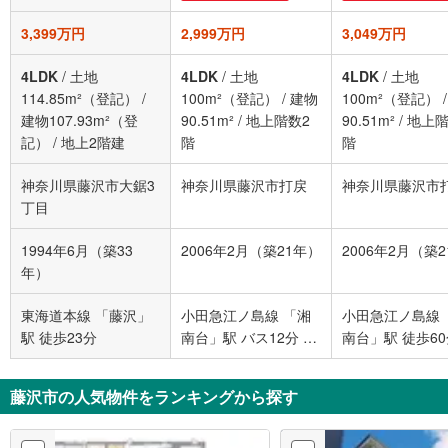
3,399万円
2,999万円
3,049万円
4LDK
/
土地
4LDK
/
土地
4LDK
/
土地
114.85m²（登記）
/
100m²（登記）
/
建物
100m²（登記）
建物107.93m²（登
90.51m²
/
地上階数2
90.51m²
/
地上階
記）
/
地上2階建
階
階
神奈川県藤沢市大鋸3
神奈川県藤沢市打戻
神奈川県藤沢市
丁目
1994年6月（築33
2006年2月（築21年）
2006年2月（築
年）
東海道本線 「藤沢」
小田急江ノ島線 「湘
小田急江ノ島線 
駅 徒歩23分
南台」駅 バス12分 御
南台」駅 徒歩6
所見中学校前 バス停
下車 徒歩2分
藤沢市の人気物件をランキングから探す