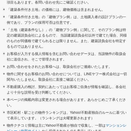
項目もあります。各問い合わせ先にご確認ください。
「建築条件付き土地」の価格には、建物価格は含まれません。
「建築条件付き土地」の「建物プラン例」は、土地購入者の設計プランの一
例であり、プランの採用可否は任意です。
「土地（建築条件なし）」の「建物プラン例」に関して、そのプラン例は特
定の建築請負会社によるもので、 当該建築請負会社以外で建てた場合、同様
のものが同価格で建てられるとは限りません。また、建築請負会社を特定す
るものではありません。
お客様が入力する個人情報を含むお問い合わせデータは、当該物件の取扱会
社に送信され、そこで管理されます。
お問い合わせをされたお客様へは、取扱会社がご連絡いたします。
物件に関するお客様のお問い合わせについては、LINEヤフー株式会社は一切
関与いたしません。取扱会社に直接ご確認ください。
不動産購入の検討、契約にあたってはお客様ご自身が情報を確認し、各会社
より十分な説明を受け判断してください。
本ページの掲載内容は変更される場合があります。あらかじめご了承くださ
い。
市区町村・駅ごとの物件ランキングは、Yahoo!不動産独自のルールに基づい
て表示しています。（ランキングは火曜更新されます）
物件クチコミ情報は主にYahoo!不動産が独自で収集し、一部は
マンションレ
ビュー（外部サイト）
から提供されたものを表示しています。