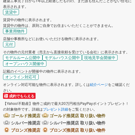
建築工事完了日から1年以上経過したものの、まだ誰も住んだことがない住宅に
表示されます。
賃貸中
賃貸中の物件に表示されます。
賃貸中の物件は、原則ご自身でお住まいいただくことができません。
事業用物件
店舗や事務所などにお使いいただける物件に表示されます。
元付
その物件の元付業者（売主から直接依頼を受けている会社）に表示されます。
モデルルーム公開中
モデルハウス公開中
現地見学会開催中
オープンハウス開催中
記載のイベントが開催中の物件に表示されます。
オンライン対応可
オンライン対応可能な物件に表示されます。詳しくは
紹介ページ
をご確認くだ
さい。
成約でもらえる
【Yahoo!不動産】物件ご成約で最大20万円相当PayPayポイントプレゼント！
の対象物件です。詳細は
プレゼント詳細
をご覧ください。
ゴールド推奨店
ゴールド推奨店 取り扱い物件
シルバー推奨店
シルバー推奨店 取り扱い物件
ブロンズ推奨店
ブロンズ推奨店 取り扱い物件