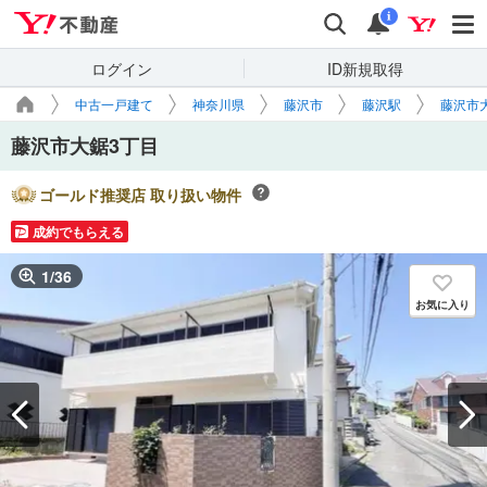
Yahoo!不動産
検索
通知
i
ログイン
ID新規取得
中古一戸建て
神奈川県
藤沢市
藤沢駅
藤沢市
藤沢市大鋸3丁目
ゴールド推奨店 取り扱い物件
成約でもらえる
1
/
36
お気に入り