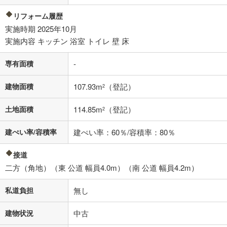
不動産会社に購入相談をする
無料
リフォーム履歴
実施時期 2025年10月
閉じる
実施内容 キッチン 浴室 トイレ 壁 床
専有面積
-
建物面積
107.93m
（登記）
2
土地面積
114.85m
（登記）
2
建ぺい率/容積率
建ぺい率：60％/容積率：80％
接道
二方（角地）（東 公道 幅員4.0m）（南 公道 幅員4.2m）
私道負担
無し
建物状況
中古