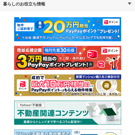
暮らしのお役立ち情報
不動産・住宅
賃貸住宅
通勤・通学時間から探す
地図から探す
マンションカタログ
教えて！住まいの先生
新築マンション
中古マンション
新築一戸建て
中古一戸建て
注文住宅
土地
売却査定