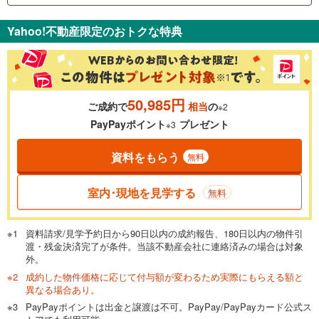
支払いの目安をシミュレーションすることができます。
Yahoo!不動産限定のおトクな特典
％
金利
50,985円
ご成約で
相当
の
※2
0.01%
14.99%
PayPayポイント
プレゼント
※3
資料をもらう
無料
返済期間
一般的には最長35年まで借り入れ可能です。多くの金融機関
室内･現地を見学する
無料
が完済時の年齢は80歳までを条件としています。
万円
頭金
閉じる
資料請求/見学予約日から90日以内の成約報告、180日以内の物件引
渡・残金決済完了が条件。当該不動産会社に連絡済みの場合は対象
外。
成約した物件価格に応じて付与額が変わるため実際にもらえる額と
0万円
3,399万円
異なる場合あり。
自己資金から住宅購入にかけられる金額を入力してくださ
PayPayポイントは出金と譲渡は不可。PayPay/PayPayカード公式ス
い。一般的には物件価格の2割までが目安です。
万円