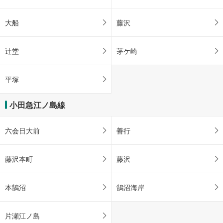
大船
藤沢
辻堂
茅ケ崎
平塚
小田急江ノ島線
六会日大前
善行
藤沢本町
藤沢
本鵠沼
鵠沼海岸
片瀬江ノ島