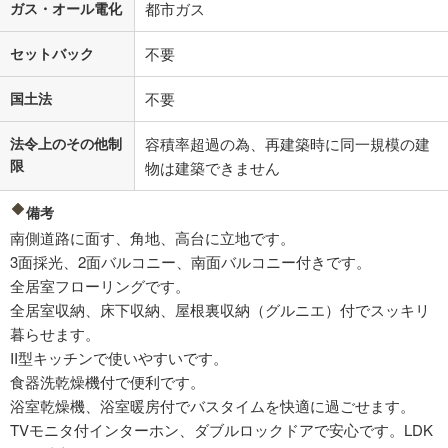
ガス・オール電化
都市ガス
セットバック
不要
国土法
不要
法令上のその他制
容積率超過の為、再建築時に同一規模の建
限
物は建築できません
備考
南側道路に面す、角地、高台に立地です。
3面採光、2面バルコニー、南面バルコニー付きです。
全居室フローリングです。
全居室収納、床下収納、屋根裏収納（グルニエ）付でスッキリ
暮らせます。
II型キッチンで使いやすいです。
食器洗乾燥機付で便利です。
浴室乾燥機、浴室暖房付でバスタイムを快適に過ごせます。
TVモニタ付インターホン、ダブルロックドアで安心です。LDK