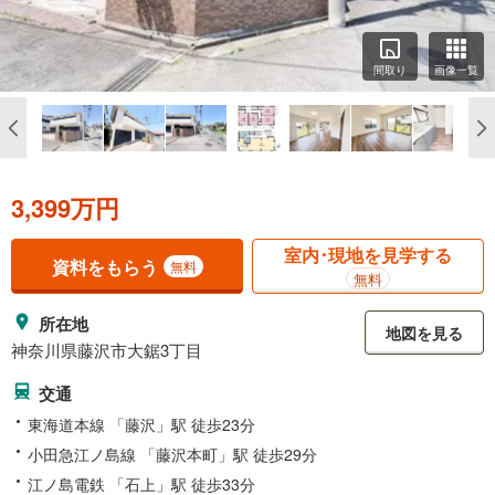
間取り
画像一覧
3,399万円
室内･現地を見学する
資料をもらう
無料
無料
所在地
地図を見る
神奈川県藤沢市大鋸3丁目
交通
東海道本線 「藤沢」駅 徒歩23分
小田急江ノ島線 「藤沢本町」駅 徒歩29分
江ノ島電鉄 「石上」駅 徒歩33分