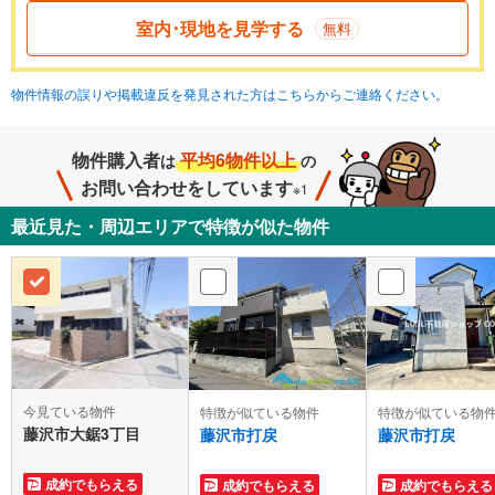
室内･現地を見学する
無料
物件情報の誤りや掲載違反を発見された方はこちらからご連絡ください。
物件購入者
平均6物件以上
は
の
お問い合わせをしています
※1
最近見た・周辺エリアで特徴が似た物件
今見ている物件
特徴が似ている物件
特徴が似ている物
藤沢市大鋸3丁目
藤沢市打戻
藤沢市打戻
成約でもらえる
成約でもらえる
成約でもらえる