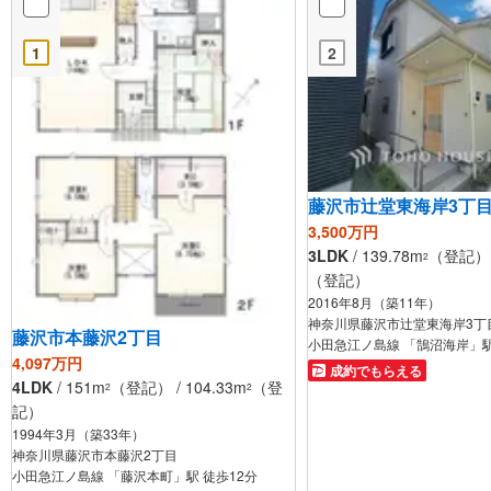
1
2
藤沢市辻堂東海岸3丁
3,500万円
3LDK
/ 139.78m
（登記） /
2
（登記）
2016年8月（築11年）
神奈川県藤沢市辻堂東海岸3丁
藤沢市本藤沢2丁目
小田急江ノ島線 「鵠沼海岸」駅
4,097万円
成約でもらえる
4LDK
/ 151m
（登記） / 104.33m
（登
2
2
記）
1994年3月（築33年）
神奈川県藤沢市本藤沢2丁目
小田急江ノ島線 「藤沢本町」駅 徒歩12分