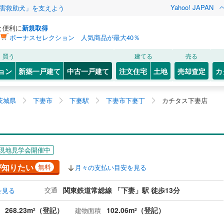
Yahoo! JAPAN
害救助犬」を支えよう
と便利に
新規取得
ボーナスセレクション 人気商品が最大40％
買う
建てる
売る
ョン
新築一戸建て
中古一戸建て
注文住宅
土地
売却査定
カ
茨城県
下妻市
下妻駅
下妻市下妻丁
カチタス下妻店
現地見学会開催中
が知りたい
無料
月々の支払い目安を見る
交通
関東鉄道常総線 「下妻」駅 徒歩13分
を見る
268.23m
（登記）
102.06m
（登記）
建物面積
2
2