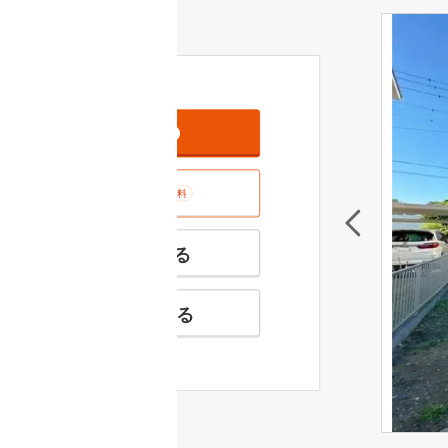
資料をもらう
無料
室内･現地を見学する
無料
特徴の似た物件を見る
お気に入りに追加する