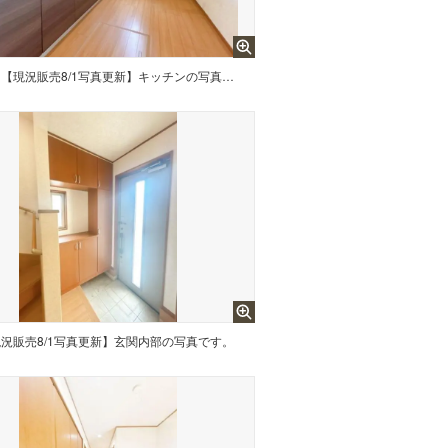
【現況販売8/1写真更新】キッチンの写真です。対面キッチン付き。ダイニングにいる家族と会話を楽しみながら調理や後片付けができます。残置物は撤去致します。
況販売8/1写真更新】玄関内部の写真です。