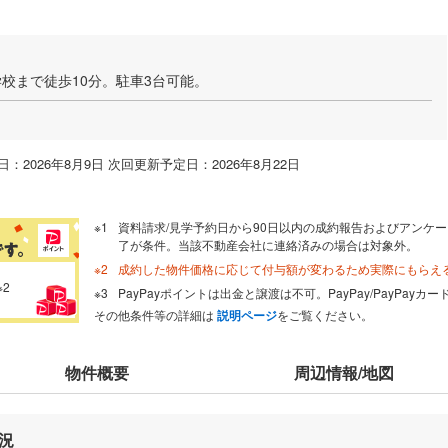
校まで徒歩10分。駐車3台可能。
：2026年8月9日 次回更新予定日：2026年8月22日
資料請求/見学予約日から90日以内の成約報告およびアンケー
了が条件。当該不動産会社に連絡済みの場合は対象外。
成約した物件価格に応じて付与額が変わるため実際にもらえ
※2
PayPayポイントは出金と譲渡は不可。PayPay/PayPay
その他条件等の詳細は
説明ページ
をご覧ください。
物件概要
周辺情報/地図
況