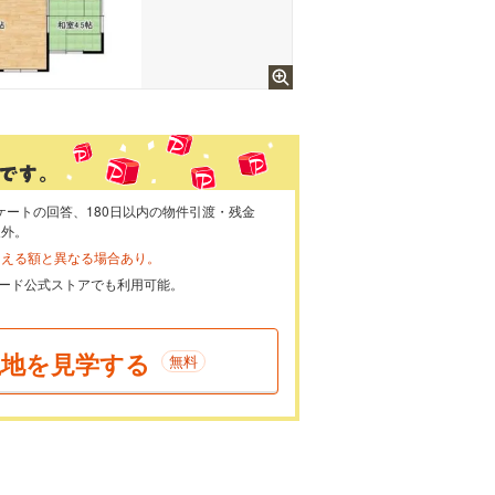
ケートの回答、180日以内の物件引渡・残金
象外。
らえる額と異なる場合あり。
ayカード公式ストアでも利用可能。
現地を見学する
無料