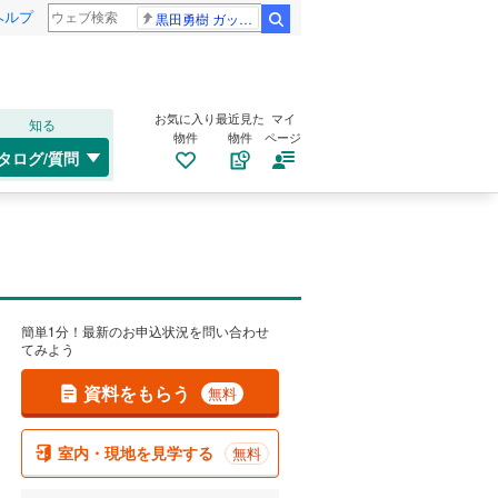
ヘルプ
黒田勇樹 ガッポリ建設
検索
お気に入り
最近見た
マイ
知る
物件
物件
ページ
タログ/質問
簡単1分！最新のお申込状況を問い合わせ
てみよう
資料をもらう
無料
室内・現地を見学する
無料