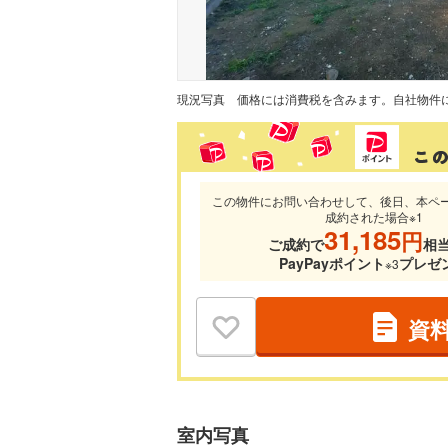
現況写真
この物件にお問い合わせして、後日、本ペ
成約された場合※1
31,185
円
ご成約で
相
PayPayポイント
プレゼ
※3
資
室内写真