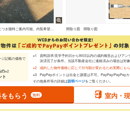
価格には消費税を含みます。自社物件につき随時ご案内可能。内覧希望の方はお電話ください。
間取り図
間取り図
資料請求/見学予約日から90日以内の成約報告およびアン
ージ記載の価格で
決済完了が条件。当該不動産会社に連絡済みの場合は対
成約した物件価格に応じて付与額が変わるため実際にも
当
の
※2
PayPayポイントは出金と譲渡は不可。PayPay/PayP
ント
その他条件等の詳細は
説明ページ
をご覧ください。
料をもらう
室内・
無料