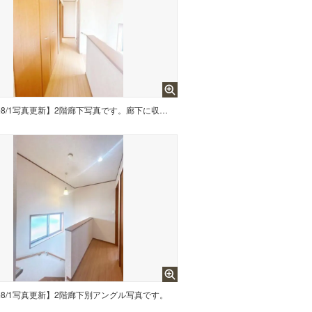
【現況販売8/1写真更新】2階廊下写真です。廊下に収納スペースもございます。
8/1写真更新】2階廊下別アングル写真です。