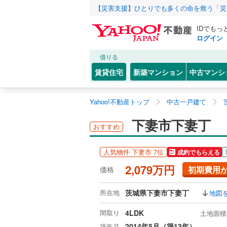
【災害支援】ひとりでも多くの命を救う「災
IDでもっ
ログイン
借りる
賃貸住宅
新築マンション
中古マンシ
Yahoo!不動産トップ
中古一戸建て
下妻市下妻丁
おすすめ
人気物件 下妻市 7位
成約でもらえる
2,079万円
初期費用
価格
所在地
茨城県下妻市下妻丁
地図
間取り
4LDK
土地面積
2014年5月（築13年）
築年月