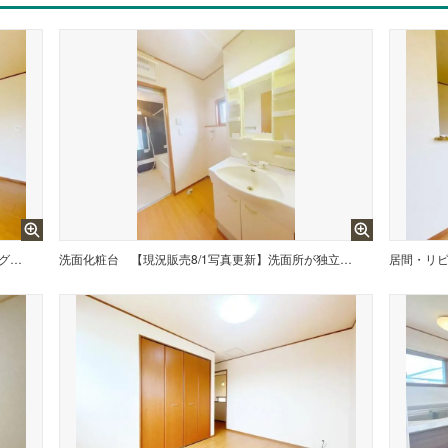
【現況販売8/1写真更新】リビングの写真です。約17.5帖のLDKで対面キッチンのおうちです。部屋の動線や家具の配置に困らなくていいですね。残置物は撤去致します。
洗面化粧台
【現況販売8/1写真更新】洗面所が独立なので、ご家族で利用する朝晩の時間帯にとても便利です。
居間・リ