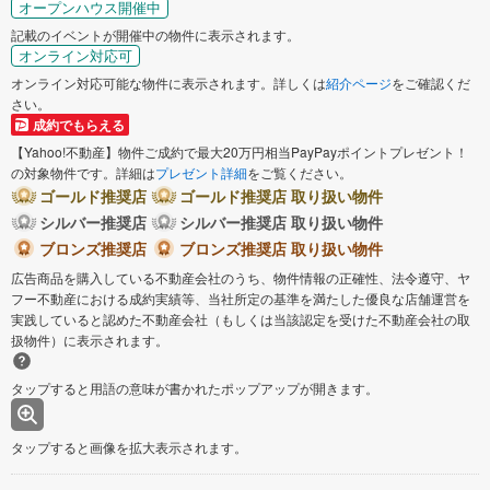
オープンハウス開催中
記載のイベントが開催中の物件に表示されます。
オンライン対応可
オンライン対応可能な物件に表示されます。詳しくは
紹介ページ
をご確認くだ
さい。
成約でもらえる
【Yahoo!不動産】物件ご成約で最大20万円相当PayPayポイントプレゼント！
の対象物件です。詳細は
プレゼント詳細
をご覧ください。
ゴールド推奨店
ゴールド推奨店 取り扱い物件
シルバー推奨店
シルバー推奨店 取り扱い物件
ブロンズ推奨店
ブロンズ推奨店 取り扱い物件
広告商品を購入している不動産会社のうち、物件情報の正確性、法令遵守、ヤ
フー不動産における成約実績等、当社所定の基準を満たした優良な店舗運営を
実践していると認めた不動産会社（もしくは当該認定を受けた不動産会社の取
扱物件）に表示されます。
タップすると用語の意味が書かれたポップアップが開きます。
タップすると画像を拡大表示されます。