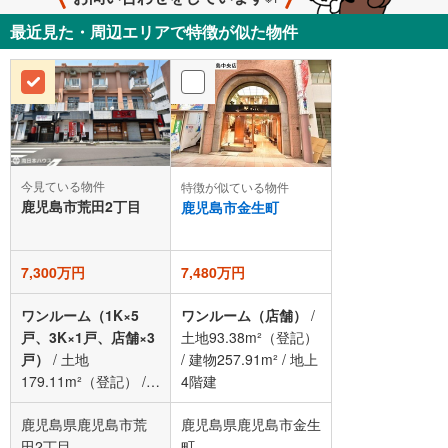
最近見た・周辺エリアで特徴が似た物件
今見ている物件
特徴が似ている物件
鹿児島市荒田2丁目
鹿児島市金生町
7,300万円
7,480万円
ワンルーム（1K×5
ワンルーム（店舗）
/
戸、3K×1戸、店舗×3
土地93.38m²（登記）
戸）
/
土地
/
建物257.91m²
/
地上
179.11m²（登記）
/
4階建
建物348.5m²（登記）
鹿児島県鹿児島市荒
鹿児島県鹿児島市金生
/
地上3階建
田2丁目
町