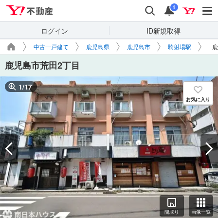
Yahoo!不動産
検索
通知
i
ログイン
ID新規取得
中古一戸建て
鹿児島県
鹿児島市
騎射場駅
鹿
鹿児島市荒田2丁目
1
/
17
お気に入り
間取り
画像一覧