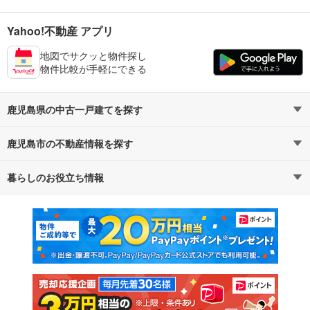
Yahoo!不動産 アプリ
地図でサクッと物件探し
物件比較が手軽にできる
鹿児島県の中古一戸建てを探す
鹿児島市の不動産情報を探す
路線・駅から探す
地域から探す
暮らしのお役立ち情報
不動産・住宅
賃貸住宅
通勤・通学時間から探す
地図から探す
マンションカタログ
教えて！住まいの先生
新築マンション
中古マンション
新築一戸建て
中古一戸建て
注文住宅
土地