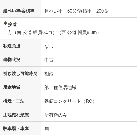
建ぺい率/容積率
建ぺい率：60％/容積率：200％
接道
二方（南 公道 幅員6.0m）（西 公道 幅員8.0m）
私道負担
なし
建物状況
中古
引き渡し可能時期
相談
用途地域
第一種住居地域
構造・工法
鉄筋コンクリート（RC）
土地権利形態
所有権のみ
駐車場・車庫
無