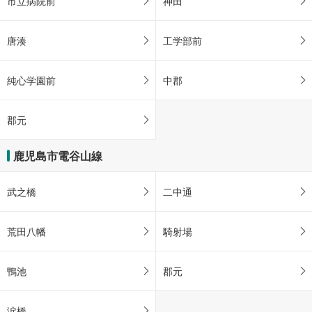
市立病院前
神田
唐湊
工学部前
純心学園前
中郡
郡元
鹿児島市電谷山線
武之橋
二中通
荒田八幡
騎射場
鴨池
郡元
涙橋