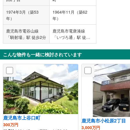
1974年3月（築53
1964年11月（築62
年）
年）
鹿児島市電谷山線
鹿児島市電唐湊線
「騎射場」駅 徒歩2分
「いづろ通」駅 徒歩1
分
こんな物件も一緒に検討されています
鹿児島市上谷口町
鹿児島市小松原2丁目
300万円
3,000万円