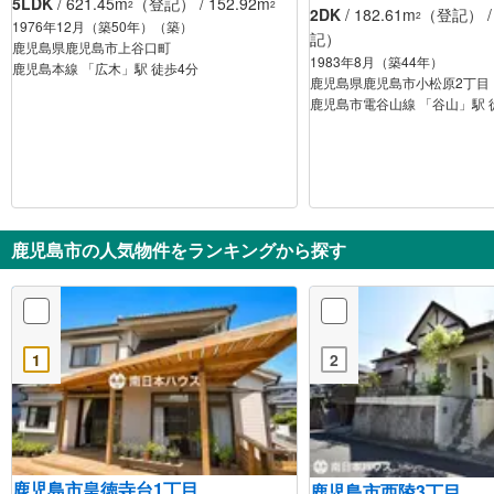
5LDK
/ 621.45m
（登記） / 152.92m
2
2
2DK
/ 182.61m
（登記） / 
2
1976年12月（築50年）（築）
記）
鹿児島県鹿児島市上谷口町
1983年8月（築44年）
鹿児島本線 「広木」駅 徒歩4分
鹿児島県鹿児島市小松原2丁目
鹿児島市電谷山線 「谷山」駅 
鹿児島市の人気物件をランキングから探す
1
2
鹿児島市皇徳寺台1丁目
鹿児島市西陵3丁目