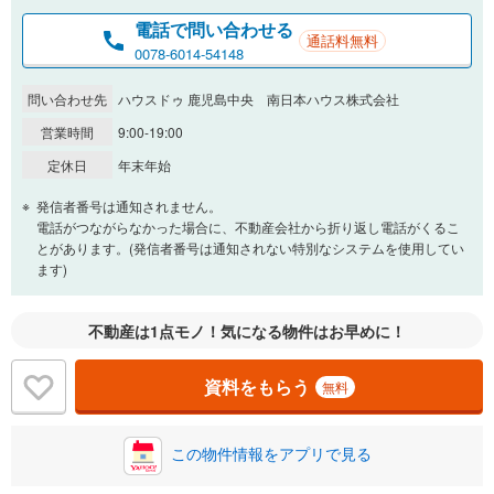
電話で問い合わせる
通話料無料
0.01%
14.99%
0078-6014-54148
問い合わせ先
ハウスドゥ 鹿児島中央 南日本ハウス株式会社
返済期間
営業時間
9:00-19:00
一般的には最長35年まで借り入れ可能です。多くの金融機関
定休日
年末年始
が完済時の年齢は80歳までを条件としています。
万円
頭金
発信者番号は通知されません。
閉じる
電話がつながらなかった場合に、不動産会社から折り返し電話がくるこ
とがあります。(発信者番号は通知されない特別なシステムを使用してい
ます)
0万円
7,300万円
自己資金から住宅購入にかけられる金額を入力してくださ
不動産は1点モノ！気になる物件はお早めに！
い。一般的には物件価格の2割までが目安です。
万円
ボーナス
閉じる
/回
資料をもらう
無料
この物件情報をアプリで見る
0円
7,300万円
年2回払いを想定しています。毎月の返済額に加えて、ボー