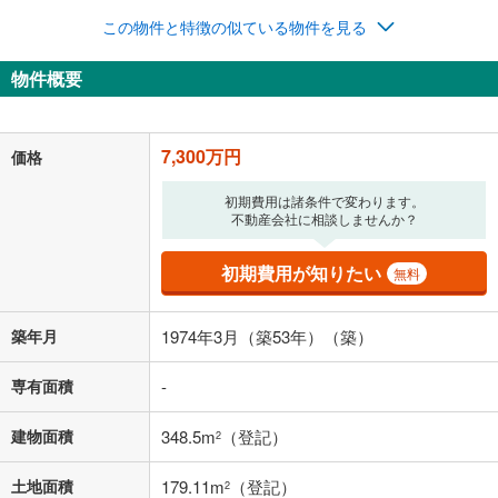
ナス時の増額分（1回分）を入力してください。
この物件と特徴の似ている物件を見る
ボーナス払いの限度額は金融機関によって異なります。
189,497
円
/月
物件概要
月々の返済額
閉じる
「金利」については、ご利用を予定されている金融機関等にご確認の
7,300万円
価格
上、ご自身での入力をお願いいたします。初期設定で自動入力されてい
る値は、実際の金融機関等における貸出金利とは何ら関係がなく、実際
の金融機関等における貸出金利を何ら保証するものではありません。返
初期費用は諸条件で変わります。
不動産会社に相談しませんか？
済方法「元利均等返済」にて算出しております。入力された金利を35年
適用した場合の計算結果を表示しています。
その他月額費用や、初期費用がかかります。ご注意ください。実際にお
初期費用が知りたい
無料
借り入れの際は各金融機関等に、必ずご自身でご確認をお願いいたしま
す。
条件によってお借り入れができないことがあります。
築年月
1974年3月（築53年）（築）
不動産会社に購入相談をする
無料
専有面積
-
建物面積
348.5m
（登記）
2
閉じる
土地面積
179.11m
（登記）
2