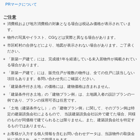
PRマークについて
ご注意
消費税および地方消費税の対象となる場合は税込み価格が表示されていま
す。
物件の写真やイラスト、CGなどは実際と異なる場合があります。
市区町村の合併などにより、地図が表示されない場合があります。ご了承く
ださい。
「新築一戸建て」には、完成後1年を経過している未入居物件が掲載されてい
る場合があります。
「新築一戸建て」には、販売住戸が複数の物件は、全ての住戸に該当しない
項目もあります。各問い合わせ先にご確認ください。
「建築条件付き土地」の価格には、建物価格は含まれません。
「建築条件付き土地」の「建物プラン例」は、土地購入者の設計プランの一
例であり、プランの採用可否は任意です。
「土地（建築条件なし）」の「建物プラン例」に関して、そのプラン例は特
定の建築請負会社によるもので、 当該建築請負会社以外で建てた場合、同様
のものが同価格で建てられるとは限りません。また、建築請負会社を特定す
るものではありません。
お客様が入力する個人情報を含むお問い合わせデータは、当該物件の取扱会
社に送信され、そこで管理されます。