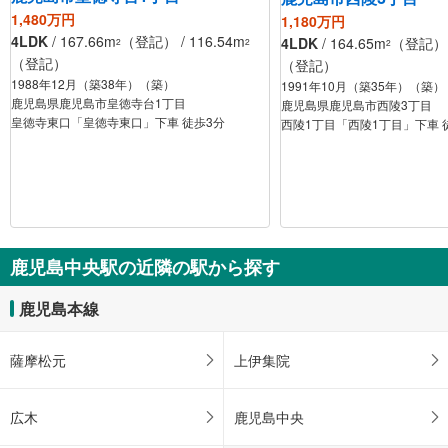
1,480万円
1,180万円
4LDK
/ 167.66m
（登記） / 116.54m
4LDK
/ 164.65m
（登記） /
2
2
2
（登記）
（登記）
1988年12月（築38年）（築）
1991年10月（築35年）（築）
鹿児島県鹿児島市皇徳寺台1丁目
鹿児島県鹿児島市西陵3丁目
皇徳寺東口「皇徳寺東口」下車 徒歩3分
西陵1丁目「西陵1丁目」下車 
鹿児島中央駅の近隣の駅から探す
鹿児島本線
薩摩松元
上伊集院
広木
鹿児島中央