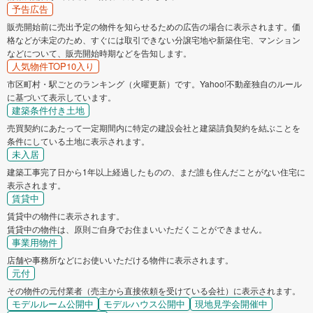
予告広告
販売開始前に売出予定の物件を知らせるための広告の場合に表示されます。価
格などが未定のため、すぐには取引できない分譲宅地や新築住宅、マンション
などについて、販売開始時期などを告知します。
人気物件TOP10入り
市区町村・駅ごとのランキング（火曜更新）です。Yahoo!不動産独自のルール
に基づいて表示しています。
建築条件付き土地
売買契約にあたって一定期間内に特定の建設会社と建築請負契約を結ぶことを
条件にしている土地に表示されます。
未入居
建築工事完了日から1年以上経過したものの、まだ誰も住んだことがない住宅に
表示されます。
賃貸中
賃貸中の物件に表示されます。
賃貸中の物件は、原則ご自身でお住まいいただくことができません。
事業用物件
店舗や事務所などにお使いいただける物件に表示されます。
元付
その物件の元付業者（売主から直接依頼を受けている会社）に表示されます。
モデルルーム公開中
モデルハウス公開中
現地見学会開催中