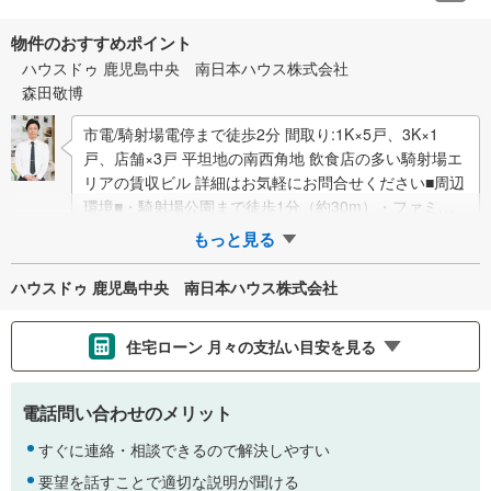
物件のおすすめポイント
ハウスドゥ 鹿児島中央 南日本ハウス株式会社
森田敬博
市電/騎射場電停まで徒歩2分 間取り:1K×5戸、3K×1
戸、店舗×3戸 平坦地の南西角地 飲食店の多い騎射場エ
リアの賃収ビル 詳細はお気軽にお問合せください■周辺
環境■・騎射場公園まで徒歩1分（約30m）・ファミリ
ーマート荒田二…
もっと見る
ハウスドゥ 鹿児島中央 南日本ハウス株式会社
住宅ローン 月々の支払い目安を見る
支払いの目安をシミュレーションすることができます。
電話問い合わせのメリット
％
金利
すぐに連絡・相談できるので解決しやすい
要望を話すことで適切な説明が聞ける