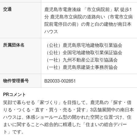
交通
鹿児島市電唐湊線 「市立病院前」駅 徒歩1
分 鹿児島市立病院の道路向い（市電市立病
院前電停目の前）の青と白の建物が南日本
ハウス
所属団体名
（公社）鹿児島県宅地建物取引業協会
（公社）全国宅地建物取引業保証協会
（一社）九州不動産公正取引協議会
（一社）鹿児島県建築士事務所協会
物件管理番号
B20033-002851
PRコメント
笑顔で暮らせる「家づくり」を目指して。鹿児島の「探す・借
りる・つくる・直す・買う・売る・貸す」3店舗展開中の南日本
ハウスは、体感ショールーム型の開かれた空間と位置づけ、住
まいに関することへ総合的に精通した「住まいの総合デパー
ト」です。