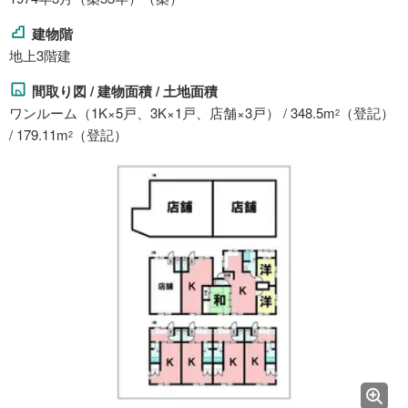
建物階
地上3階建
間取り図 / 建物面積 / 土地面積
ワンルーム（1K×5戸、3K×1戸、店舗×3戸） / 348.5m
（登記）
2
/ 179.11m
（登記）
2