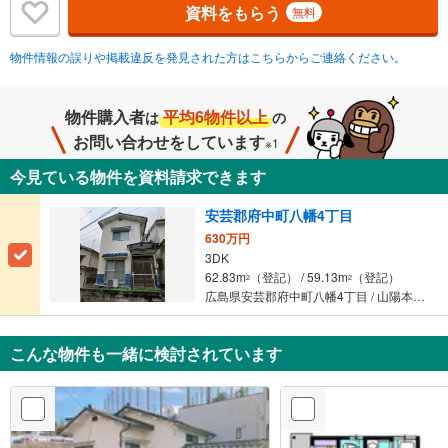
資料をもらう
無料
物件情報の誤りや掲載違反を発見された方はこちらからご連絡ください。
物件購入者
平均6物件以上
は
の
お問い合わせをしています
※1
今見ている物件を資料請求できます
安芸郡府中町八幡4丁目
630万円
3DK
62.83m
（登記） / 59.13m
（登記）
2
2
広島県安芸郡府中町八幡4丁目 / 山陽本線（JR西日本） 「向洋」駅 徒歩25分
こんな物件も一緒に検討されています