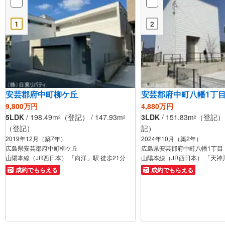
1
2
安芸郡府中町柳ケ丘
安芸郡府中町八幡1丁
9,800万円
4,880万円
5LDK
/ 198.49m
（登記） / 147.93m
3LDK
/ 151.83m
（登記） /
2
2
2
（登記）
記）
2019年12月（築7年）
2024年10月（築2年）
広島県安芸郡府中町柳ケ丘
広島県安芸郡府中町八幡1丁目
山陽本線（JR西日本） 「向洋」駅 徒歩21分
山陽本線（JR西日本） 「天神
成約でもらえる
成約でもらえる