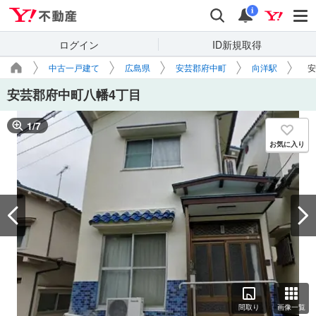
Yahoo!不動産
検索
通知
i
ログイン
ID新規取得
中古一戸建て
広島県
安芸郡府中町
向洋駅
安
安芸郡府中町八幡4丁目
1
/
7
お気に入り
間取り
画像一覧