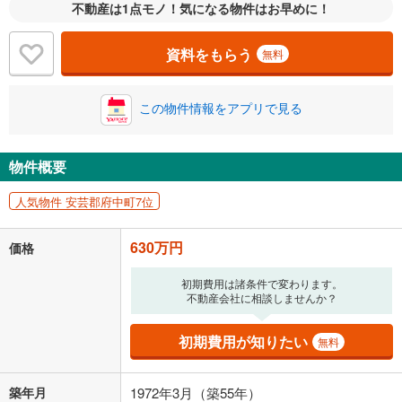
自己資金から住宅購入にかけられる金額を入力してくださ
不動産は1点モノ！気になる物件はお早めに！
い。一般的には物件価格の2割までが目安です。
万円
ボーナス
閉じる
/回
資料をもらう
無料
この物件情報をアプリで見る
0円
630万円
年2回払いを想定しています。毎月の返済額に加えて、ボー
ナス時の増額分（1回分）を入力してください。
物件概要
ボーナス払いの限度額は金融機関によって異なります。
16,353
円
/月
人気物件 安芸郡府中町7位
月々の返済額
閉じる
630万円
価格
「金利」については、ご利用を予定されている金融機関等にご確認の
上、ご自身での入力をお願いいたします。初期設定で自動入力されてい
初期費用は諸条件で変わります。
る値は、実際の金融機関等における貸出金利とは何ら関係がなく、実際
不動産会社に相談しませんか？
の金融機関等における貸出金利を何ら保証するものではありません。返
済方法「元利均等返済」にて算出しております。入力された金利を35年
適用した場合の計算結果を表示しています。
初期費用が知りたい
無料
その他月額費用や、初期費用がかかります。ご注意ください。実際にお
借り入れの際は各金融機関等に、必ずご自身でご確認をお願いいたしま
す。
築年月
1972年3月（築55年）