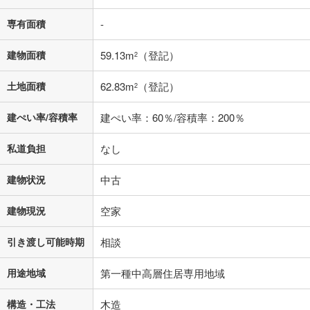
条件によってお借り入れができないことがあります。
専有面積
-
不動産会社に購入相談をする
無料
建物面積
59.13m
（登記）
2
閉じる
土地面積
62.83m
（登記）
2
建ぺい率/容積率
建ぺい率：60％/容積率：200％
私道負担
なし
建物状況
中古
建物現況
空家
引き渡し可能時期
相談
用途地域
第一種中高層住居専用地域
構造・工法
木造