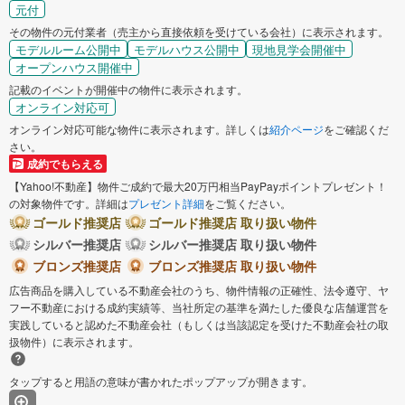
元付
その物件の元付業者（売主から直接依頼を受けている会社）に表示されます。
モデルルーム公開中
モデルハウス公開中
現地見学会開催中
オープンハウス開催中
記載のイベントが開催中の物件に表示されます。
オンライン対応可
オンライン対応可能な物件に表示されます。詳しくは
紹介ページ
をご確認くだ
さい。
成約でもらえる
【Yahoo!不動産】物件ご成約で最大20万円相当PayPayポイントプレゼント！
の対象物件です。詳細は
プレゼント詳細
をご覧ください。
ゴールド推奨店
ゴールド推奨店 取り扱い物件
シルバー推奨店
シルバー推奨店 取り扱い物件
ブロンズ推奨店
ブロンズ推奨店 取り扱い物件
広告商品を購入している不動産会社のうち、物件情報の正確性、法令遵守、ヤ
フー不動産における成約実績等、当社所定の基準を満たした優良な店舗運営を
実践していると認めた不動産会社（もしくは当該認定を受けた不動産会社の取
扱物件）に表示されます。
タップすると用語の意味が書かれたポップアップが開きます。