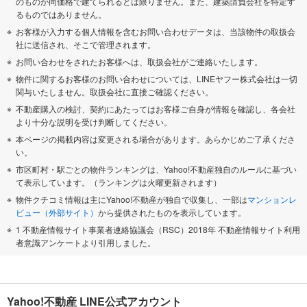
のものが同価格で建てられるとは限りません。また、建築請負会社を特定す
るものではありません。
お客様が入力する個人情報を含むお問い合わせデータは、当該物件の取扱会
社に送信され、そこで管理されます。
お問い合わせをされたお客様へは、取扱会社がご連絡いたします。
物件に関するお客様のお問い合わせについては、LINEヤフー株式会社は一切
関与いたしません。取扱会社に直接ご確認ください。
不動産購入の検討、契約にあたってはお客様ご自身が情報を確認し、各会社
より十分な説明を受け判断してください。
本ページの掲載内容は変更される場合があります。あらかじめご了承くださ
い。
市区町村・駅ごとの物件ランキングは、Yahoo!不動産独自のルールに基づい
て表示しています。（ランキングは火曜更新されます）
物件クチコミ情報は主にYahoo!不動産が独自で収集し、一部は
マンションレ
ビュー（外部サイト）
から提供されたものを表示しています。
1 不動産情報サイト事業者連絡協議会（RSC）2018年 不動産情報サイト利用
者意識アンケートより引用しました。
Yahoo!不動産 LINE公式アカウント