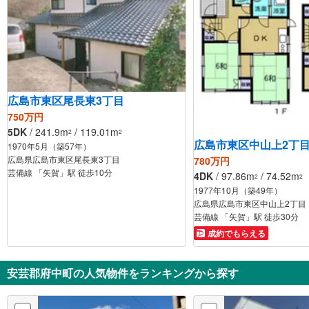
広島市東区尾長東3丁目
750万円
5DK
/ 241.9m
/ 119.01m
2
2
広島市東区中山上2丁
1970年5月（築57年）
広島県広島市東区尾長東3丁目
780万円
芸備線 「矢賀」駅 徒歩10分
4DK
/ 97.86m
/ 74.52m
2
2
1977年10月（築49年）
広島県広島市東区中山上2丁目
芸備線 「矢賀」駅 徒歩30分
成約でもらえる
安芸郡府中町の人気物件をランキングから探す