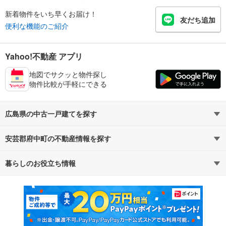
新着物件をいち早くお届け！
友だち追加
便利な機能のご紹介
Yahoo!不動産 アプリ
地図でサクッと物件探し
物件比較が手軽にできる
広島県の中古一戸建てを探す
安芸郡府中町の不動産情報を探す
路線・駅から探す
地域から探す
暮らしのお役立ち情報
不動産・住宅
賃貸住宅
通勤・通学時間から探す
地図から探す
マンションカタログ
教えて！住まいの先生
新築マンション
中古マンション
新築一戸建て
中古一戸建て