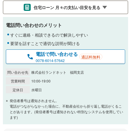
住宅ローン 月々の支払い目安を見る
支払いの目安をシミュレーションすることができます。
電話問い合わせのメリット
％
金利
すぐに連絡・相談できるので解決しやすい
要望を話すことで適切な説明が聞ける
電話で問い合わせる
通話料無料
0.01%
14.99%
0078-6014-57642
問い合わせ先
株式会社ランドネット 福岡支店
返済期間
営業時間
10:00-19:00
一般的には最長35年まで借り入れ可能です。多くの金融機関
定休日
水曜日
が完済時の年齢は80歳までを条件としています。
万円
頭金
発信者番号は通知されません。
閉じる
電話がつながらなかった場合に、不動産会社から折り返し電話がくるこ
とがあります。(発信者番号は通知されない特別なシステムを使用してい
ます)
0万円
630万円