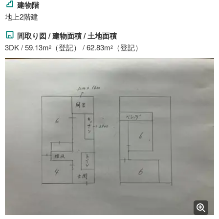
建物階
地上2階建
間取り図 / 建物面積 / 土地面積
3DK / 59.13m
（登記） / 62.83m
（登記）
2
2