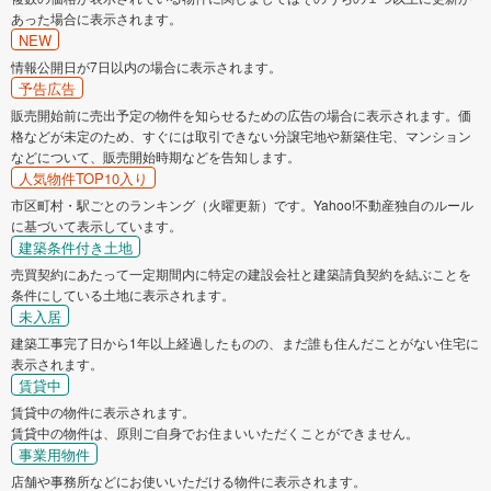
あった場合に表示されます。
NEW
情報公開日が7日以内の場合に表示されます。
予告広告
販売開始前に売出予定の物件を知らせるための広告の場合に表示されます。価
格などが未定のため、すぐには取引できない分譲宅地や新築住宅、マンション
などについて、販売開始時期などを告知します。
人気物件TOP10入り
市区町村・駅ごとのランキング（火曜更新）です。Yahoo!不動産独自のルール
に基づいて表示しています。
建築条件付き土地
売買契約にあたって一定期間内に特定の建設会社と建築請負契約を結ぶことを
条件にしている土地に表示されます。
未入居
建築工事完了日から1年以上経過したものの、まだ誰も住んだことがない住宅に
表示されます。
賃貸中
賃貸中の物件に表示されます。
賃貸中の物件は、原則ご自身でお住まいいただくことができません。
事業用物件
店舗や事務所などにお使いいただける物件に表示されます。