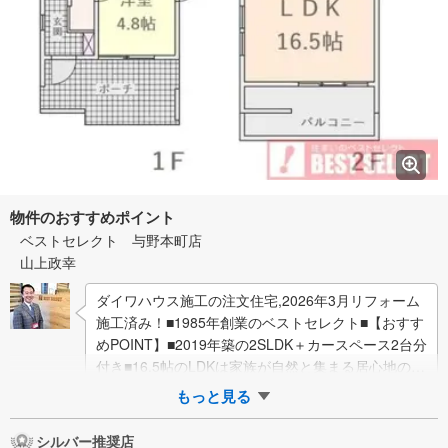
物件のおすすめポイント
ベストセレクト 与野本町店
山上政幸
ダイワハウス施工の注文住宅,2026年3月リフォーム
施工済み！■1985年創業のベストセレクト■【おすす
めPOINT】■2019年築の2SLDK＋カースペース2台分
付き■16.5帖のLDKは家族が自然と集まる居心地の良
い空間■アイ…
もっと見る
シルバー推奨店