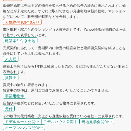
販売開始前に売出予定の物件を知らせるための広告の場合に表示されます。価
格などが未定のため、すぐには取引できない分譲宅地や新築住宅、マンション
などについて、販売開始時期などを告知します。
人気物件TOP10入り
市区町村・駅ごとのランキング（火曜更新）です。Yahoo!不動産独自のルール
に基づいて表示しています。
建築条件付き土地
売買契約にあたって一定期間内に特定の建設会社と建築請負契約を結ぶことを
条件にしている土地に表示されます。
未入居
建築工事完了日から1年以上経過したものの、まだ誰も住んだことがない住宅に
表示されます。
賃貸中
賃貸中の物件に表示されます。
賃貸中の物件は、原則ご自身でお住まいいただくことができません。
事業用物件
店舗や事務所などにお使いいただける物件に表示されます。
元付
その物件の元付業者（売主から直接依頼を受けている会社）に表示されます。
モデルルーム公開中
モデルハウス公開中
現地見学会開催中
オープンハウス開催中