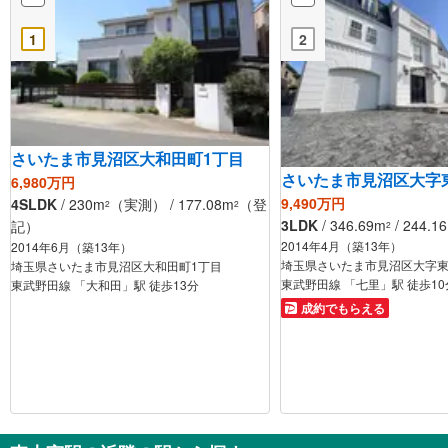
1
2
さいたま市見沼区大和田町1丁目
さいたま市見沼区大字
6,980万円
9,490万円
4SLDK
/ 230m
（実測） / 177.08m
（登
2
2
3LDK
/ 346.69m
/ 244.1
記）
2
2014年4月（築13年）
2014年6月（築13年）
埼玉県さいたま市見沼区大字
埼玉県さいたま市見沼区大和田町1丁目
東武野田線 「七里」駅 徒歩10
東武野田線 「大和田」駅 徒歩13分
成約でもらえる