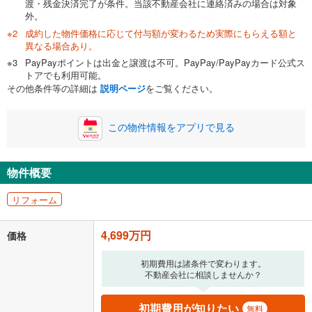
渡・残金決済完了が条件。当該不動産会社に連絡済みの場合は対象
外。
成約した物件価格に応じて付与額が変わるため実際にもらえる額と
0万円
4,699万円
異なる場合あり。
自己資金から住宅購入にかけられる金額を入力してくださ
PayPayポイントは出金と譲渡は不可。PayPay/PayPayカード公式ス
い。一般的には物件価格の2割までが目安です。
万円
トアでも利用可能。
ボーナス
閉じる
/回
その他条件等の詳細は
説明ページ
をご覧ください。
この物件情報をアプリで見る
0円
4,699万円
年2回払いを想定しています。毎月の返済額に加えて、ボー
ナス時の増額分（1回分）を入力してください。
物件概要
ボーナス払いの限度額は金融機関によって異なります。
リフォーム
121,979
円
/月
月々の返済額
閉じる
4,699万円
価格
「金利」については、ご利用を予定されている金融機関等にご確認の
上、ご自身での入力をお願いいたします。初期設定で自動入力されてい
初期費用は諸条件で変わります。
る値は、実際の金融機関等における貸出金利とは何ら関係がなく、実際
不動産会社に相談しませんか？
の金融機関等における貸出金利を何ら保証するものではありません。返
済方法「元利均等返済」にて算出しております。入力された金利を35年
初期費用が知りたい
適用した場合の計算結果を表示しています。
無料