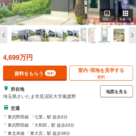
間取り
画像一覧
4,699万円
室内･現地を見学する
資料をもらう
無料
無料
所在地
地図を見る
埼玉県さいたま市見沼区大字風渡野
交通
東武野田線 「七里」駅 徒歩2分
東武野田線 「大和田」駅 徒歩23分
東北本線 「東大宮」駅 徒歩38分