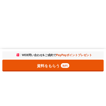
お気に入りに追加しました。
WEB問い合わせ&ご成約で
PayPayポイントプレゼント
一覧を開く
資料をもらう
無料
1
チェックした
件
をまとめて
資料をもらう
無料