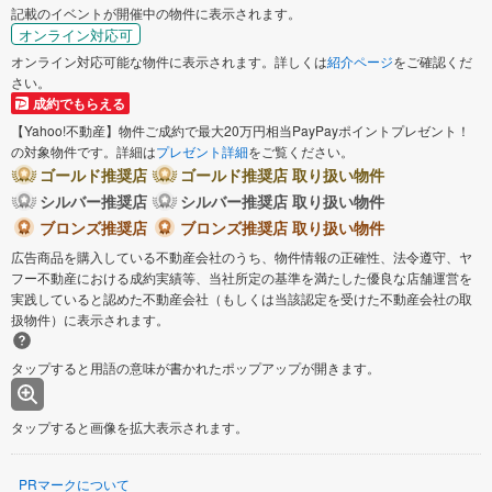
記載のイベントが開催中の物件に表示されます。
オンライン対応可
オンライン対応可能な物件に表示されます。詳しくは
紹介ページ
をご確認くだ
さい。
成約でもらえる
【Yahoo!不動産】物件ご成約で最大20万円相当PayPayポイントプレゼント！
の対象物件です。詳細は
プレゼント詳細
をご覧ください。
ゴールド推奨店
ゴールド推奨店 取り扱い物件
シルバー推奨店
シルバー推奨店 取り扱い物件
ブロンズ推奨店
ブロンズ推奨店 取り扱い物件
広告商品を購入している不動産会社のうち、物件情報の正確性、法令遵守、ヤ
フー不動産における成約実績等、当社所定の基準を満たした優良な店舗運営を
実践していると認めた不動産会社（もしくは当該認定を受けた不動産会社の取
扱物件）に表示されます。
タップすると用語の意味が書かれたポップアップが開きます。
タップすると画像を拡大表示されます。
PRマークについて