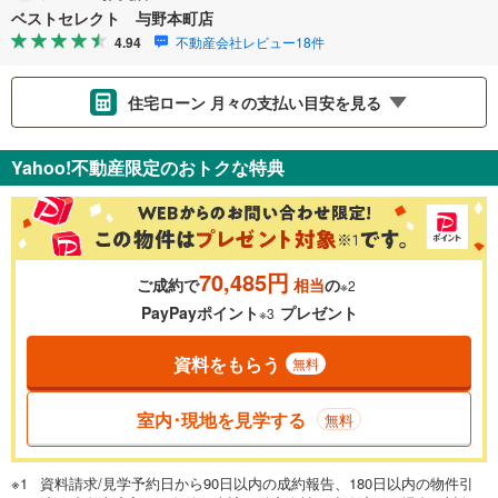
ベストセレクト 与野本町店
4.94
不動産会社レビュー18件
住宅ローン 月々の支払い目安を見る
支払いの目安をシミュレーションすることができます。
Yahoo!不動産限定のおトクな特典
％
金利
70,485円
ご成約で
相当
の
※2
0.01%
14.99%
PayPayポイント
プレゼント
※3
資料をもらう
無料
返済期間
一般的には最長35年まで借り入れ可能です。多くの金融機関
室内･現地を見学する
無料
が完済時の年齢は80歳までを条件としています。
万円
頭金
閉じる
資料請求/見学予約日から90日以内の成約報告、180日以内の物件引