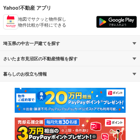
Yahoo!不動産 アプリ
地図でサクッと物件探し
物件比較が手軽にできる
埼玉県の中古一戸建てを探す
さいたま市見沼区の不動産情報を探す
路線・駅から探す
地域から探す
暮らしのお役立ち情報
不動産・住宅
賃貸住宅
通勤・通学時間から探す
地図から探す
マンションカタログ
教えて！住まいの先生
新築マンション
中古マンション
新築一戸建て
中古一戸建て
注文住宅
土地
売却査定