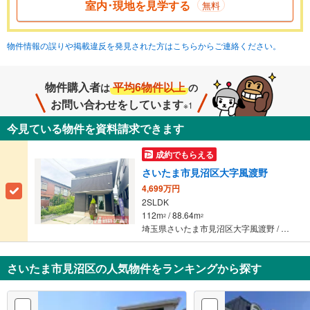
室内･現地を見学する
無料
物件情報の誤りや掲載違反を発見された方はこちらからご連絡ください。
物件購入者
平均6物件以上
は
の
お問い合わせをしています
※1
今見ている物件を資料請求できます
成約でもらえる
さいたま市見沼区大字風渡野
4,699万円
2SLDK
112m
/ 88.64m
2
2
埼玉県さいたま市見沼区大字風渡野 / 東武野田線 「七里」駅 徒歩2分
さいたま市見沼区の人気物件をランキングから探す