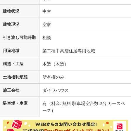
建物状況
中古
建物現況
空家
引き渡し可能時期
相談
用途地域
第二種中高層住居専用地域
構造・工法
木造（木造）
土地権利形態
所有権のみ
施工会社
ダイワハウス
駐車場・車庫
有（料金: 無料 駐車場空台数:2台 カースペ
ース）