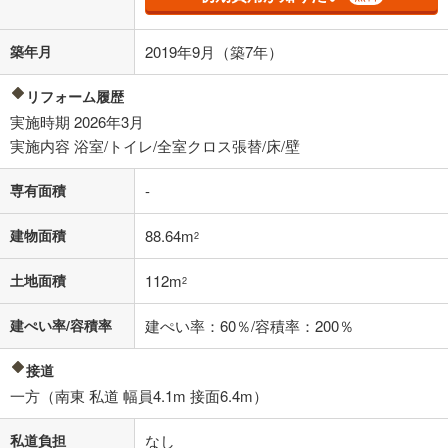
その他月額費用や、初期費用がかかります。ご注意ください。実際にお
借り入れの際は各金融機関等に、必ずご自身でご確認をお願いいたしま
築年月
2019年9月（築7年）
す。
条件によってお借り入れができないことがあります。
リフォーム履歴
不動産会社に購入相談をする
無料
実施時期 2026年3月
実施内容 浴室/トイレ/全室クロス張替/床/壁
閉じる
専有面積
-
建物面積
88.64m
2
土地面積
112m
2
建ぺい率/容積率
建ぺい率：60％/容積率：200％
接道
一方（南東 私道 幅員4.1m 接面6.4m）
私道負担
なし