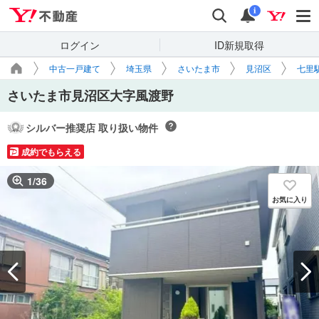
Yahoo!不動産
検索
通知
i
ログイン
ID新規取得
中古一戸建て
埼玉県
さいたま市
見沼区
七里
さいたま市見沼区大字風渡野
シルバー推奨店 取り扱い物件
成約でもらえる
1
/
36
お気に入り