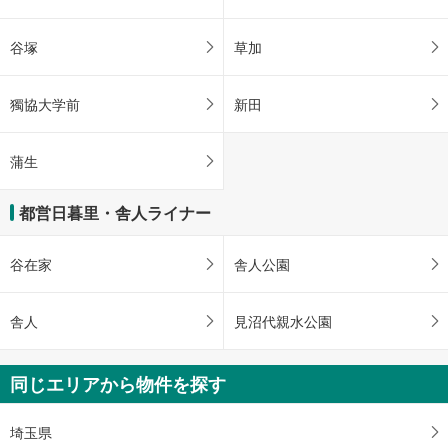
谷塚
草加
獨協大学前
新田
蒲生
都営日暮里・舎人ライナー
谷在家
舎人公園
舎人
見沼代親水公園
同じエリアから物件を探す
埼玉県