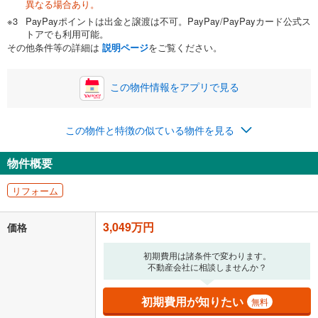
異なる場合あり。
自己資金から住宅購入にかけられる金額を入力してくださ
PayPayポイントは出金と譲渡は不可。PayPay/PayPayカード公式ス
い。一般的には物件価格の2割までが目安です。
万円
トアでも利用可能。
ボーナス
閉じる
/回
その他条件等の詳細は
説明ページ
をご覧ください。
この物件情報をアプリで見る
0円
3,049万円
年2回払いを想定しています。毎月の返済額に加えて、ボー
この物件と特徴の似ている物件を見る
ナス時の増額分（1回分）を入力してください。
ボーナス払いの限度額は金融機関によって異なります。
物件概要
79,147
円
/月
月々の返済額
閉じる
リフォーム
「金利」については、ご利用を予定されている金融機関等にご確認の
上、ご自身での入力をお願いいたします。初期設定で自動入力されてい
3,049万円
価格
る値は、実際の金融機関等における貸出金利とは何ら関係がなく、実際
の金融機関等における貸出金利を何ら保証するものではありません。返
初期費用は諸条件で変わります。
済方法「元利均等返済」にて算出しております。入力された金利を35年
不動産会社に相談しませんか？
適用した場合の計算結果を表示しています。
その他月額費用や、初期費用がかかります。ご注意ください。実際にお
借り入れの際は各金融機関等に、必ずご自身でご確認をお願いいたしま
初期費用が知りたい
無料
す。