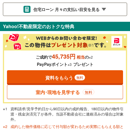
住宅ローン 月々の支払い目安を見る
支払いの目安をシミュレーションすることができます。
Yahoo!不動産限定のおトクな特典
％
金利
45,735円
ご成約で
相当
の
※2
0.01%
14.99%
PayPayポイント
プレゼント
※3
資料をもらう
無料
返済期間
一般的には最長35年まで借り入れ可能です。多くの金融機関
室内･現地を見学する
無料
が完済時の年齢は80歳までを条件としています。
万円
頭金
閉じる
資料請求/見学予約日から90日以内の成約報告、180日以内の物件引
渡・残金決済完了が条件。当該不動産会社に連絡済みの場合は対象
外。
成約した物件価格に応じて付与額が変わるため実際にもらえる額と
0万円
3,049万円