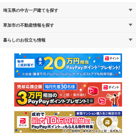
埼玉県の中古一戸建てを探す
草加市の不動産情報を探す
路線・駅から探す
地域から探す
暮らしのお役立ち情報
不動産・住宅
賃貸住宅
通勤・通学時間から探す
地図から探す
マンションカタログ
教えて！住まいの先生
新築マンション
中古マンション
新築一戸建て
中古一戸建て
注文住宅
土地
売却査定