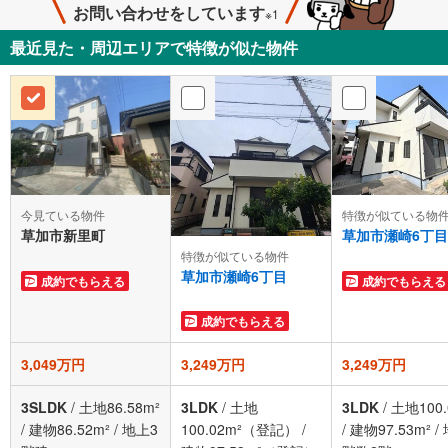
お問い合わせをしています
※1
最近見た・周辺エリアで特徴が似た物件
今見ている物件
特徴が似ている物
草加市新里町
草加市瀬崎6丁目
特徴が似ている物件
草加市瀬崎6丁目
成約でもらえる
成約でもらえる
成約でもらえる
3,049万円
3,249万円
3,249万円
3SLDK
/
土地86.58m²
3LDK
/
土地
3LDK
/
土地100.
/
建物86.52m²
/
地上3
100.02m²（登記）
/
/
建物97.53m²
/