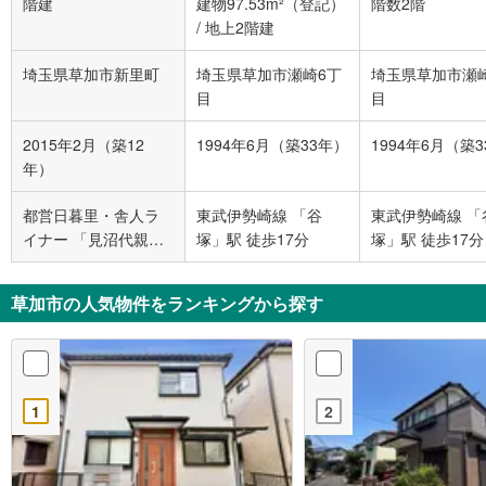
階建
建物97.53m²（登記）
階数2階
/
地上2階建
埼玉県草加市新里町
埼玉県草加市瀬崎6丁
埼玉県草加市瀬
目
目
2015年2月（築12
1994年6月（築33年）
1994年6月（築
年）
都営日暮里・舎人ラ
東武伊勢崎線 「谷
東武伊勢崎線 「
イナー 「見沼代親水
塚」駅 徒歩17分
塚」駅 徒歩17分
公園」駅 徒歩18分
草加市の人気物件をランキングから探す
1
2