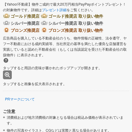
【Yahoo!不動産】物件ご成約で最大20万円相当PayPayポイントプレゼント！
の対象物件です。詳細は
プレゼント詳細
をご覧ください。
ゴールド推奨店
ゴールド推奨店 取り扱い物件
シルバー推奨店
シルバー推奨店 取り扱い物件
ブロンズ推奨店
ブロンズ推奨店 取り扱い物件
広告商品を購入している不動産会社のうち、物件情報の正確性、法令遵守、ヤ
フー不動産における成約実績等、当社所定の基準を満たした優良な店舗運営を
実践していると認めた不動産会社（もしくは当該認定を受けた不動産会社の取
扱物件）に表示されます。
タップすると用語の意味が書かれたポップアップが開きます。
タップすると画像を拡大表示されます。
PRマークについて
ご注意
消費税および地方消費税の対象となる場合は税込み価格が表示されていま
す。
物件の写真やイラスト、CGなどは実際と異なる場合があります。