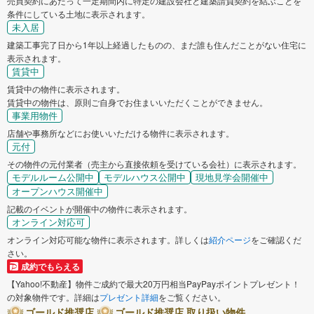
売買契約にあたって一定期間内に特定の建設会社と建築請負契約を結ぶことを
条件にしている土地に表示されます。
未入居
建築工事完了日から1年以上経過したものの、まだ誰も住んだことがない住宅に
表示されます。
賃貸中
賃貸中の物件に表示されます。
賃貸中の物件は、原則ご自身でお住まいいただくことができません。
事業用物件
店舗や事務所などにお使いいただける物件に表示されます。
元付
その物件の元付業者（売主から直接依頼を受けている会社）に表示されます。
モデルルーム公開中
モデルハウス公開中
現地見学会開催中
オープンハウス開催中
記載のイベントが開催中の物件に表示されます。
オンライン対応可
オンライン対応可能な物件に表示されます。詳しくは
紹介ページ
をご確認くだ
さい。
成約でもらえる
【Yahoo!不動産】物件ご成約で最大20万円相当PayPayポイントプレゼント！
の対象物件です。詳細は
プレゼント詳細
をご覧ください。
ゴールド推奨店
ゴールド推奨店 取り扱い物件