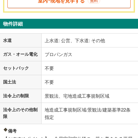
室内･現地を見学する
無料
物件詳細
水道
上水道: 公営、下水道: その他
ガス・オール電化
プロパンガス
セットバック
不要
国土法
不要
法令上の制限
景観法、宅地造成工事規制区域
法令上のその他制
地造成工事規制区域/景観法/建築基準22条
限
指定
備考