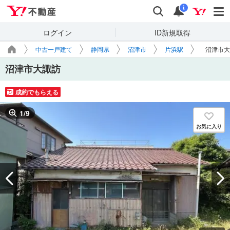
Yahoo!不動産
検索
通知
i
ログイン
ID新規取得
中古一戸建て
静岡県
沼津市
片浜駅
沼津市大
沼津市大諏訪
成約でもらえる
1
/
9
お気に入り