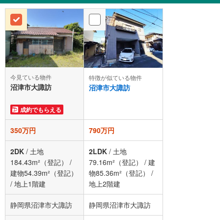
今見ている物件
特徴が似ている物件
沼津市大諏訪
沼津市大諏訪
成約でもらえる
350万円
790万円
2DK
/
土地
2LDK
/
土地
184.43m²（登記）
/
79.16m²（登記）
/
建
建物54.39m²（登記）
物85.36m²（登記）
/
/
地上1階建
地上2階建
静岡県沼津市大諏訪
静岡県沼津市大諏訪