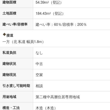
建物面積
54.39m
（登記）
2
土地面積
184.43m
（登記）
2
建ぺい率/容積率
建ぺい率：60％/容積率：200％
接道
一方（北 私道 幅員1.8m）
私道負担
なし
建物状況
中古
建物現況
空家
引き渡し可能時期
相談
用途地域
第二種中高層住居専用地域
構造・工法
木造（木造）