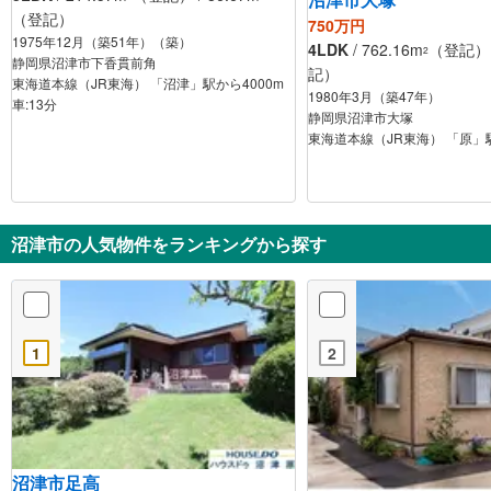
（登記）
750万円
1975年12月（築51年）（築）
4LDK
/ 762.16m
（登記） /
2
静岡県沼津市下香貫前角
記）
東海道本線（JR東海） 「沼津」駅から4000m
1980年3月（築47年）
車:13分
静岡県沼津市大塚
東海道本線（JR東海） 「原」駅
沼津市の人気物件をランキングから探す
1
2
沼津市足高