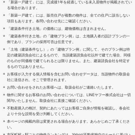
「新築一戸建て」には、完成後1年を経過している未入居物件が掲載されてい
る場合があります。
「新築一戸建て」には、販売住戸が複数の物件は、全ての住戸に該当しない
項目もあります。各問い合わせ先にご確認ください。
「建築条件付き土地」の価格には、建物価格は含まれません。
「建築条件付き土地」の「建物プラン例」は、土地購入者の設計プランの一
例であり、プランの採用可否は任意です。
「土地（建築条件なし）」の「建物プラン例」に関して、そのプラン例は特
定の建築請負会社によるもので、 当該建築請負会社以外で建てた場合、同様
のものが同価格で建てられるとは限りません。また、建築請負会社を特定す
るものではありません。
お客様が入力する個人情報を含むお問い合わせデータは、当該物件の取扱会
社に送信され、そこで管理されます。
お問い合わせをされたお客様へは、取扱会社がご連絡いたします。
物件に関するお客様のお問い合わせについては、LINEヤフー株式会社は一切
関与いたしません。取扱会社に直接ご確認ください。
不動産購入の検討、契約にあたってはお客様ご自身が情報を確認し、各会社
より十分な説明を受け判断してください。
本ページの掲載内容は変更される場合があります。あらかじめご了承くださ
い。
市区町村・駅ごとの物件ランキングは、Yahoo!不動産独自のルールに基づい