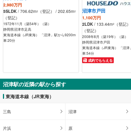
2,980万円
沼津市戸田
5SLDK
/ 706.62m
（登記） / 202.65m
2
2
1,100万円
（登記）
2LDK
/ 133.44m
（登記） /
1972年11月（築54年）（築）
2
静岡県沼津市足高
（登記）
東海道本線（JR東海） 「沼津」駅から9200m
2008年8月（築19年）（築）
車:20分
静岡県沼津市戸田
東海道本線（JR東海） 「沼津」
車:54分
成約でもらえる
沼津駅の近隣の駅から探す
東海道本線（JR東海）
三島
沼津
片浜
原