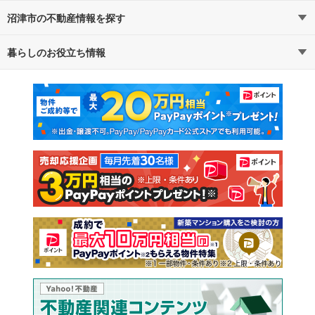
沼津市の不動産情報を探す
路線・駅から探す
地域から探す
暮らしのお役立ち情報
不動産・住宅
賃貸住宅
通勤・通学時間から探す
地図から探す
マンションカタログ
教えて！住まいの先生
新築マンション
中古マンション
新築一戸建て
中古一戸建て
注文住宅
土地
売却査定