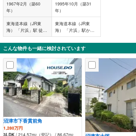
1967年2月（築60
1995年10月（築31
年）
年）
東海道本線（JR東
東海道本線（JR東
海） 「片浜」駅 徒歩
海） 「片浜」駅から
17分
1300m
こんな物件も一緒に検討されています
沼津市下香貫前角
1,280万円
3LDK
/ 214.57m
（登記） / 86.67m
沼津市大塚
2
2