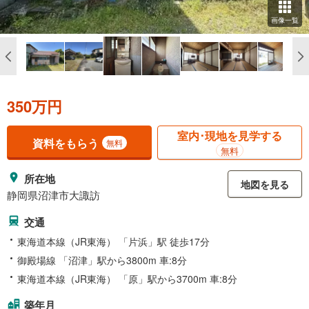
画像一覧
350万円
室内･現地を見学する
資料をもらう
無料
無料
所在地
地図を見る
静岡県沼津市大諏訪
交通
東海道本線（JR東海） 「片浜」駅 徒歩17分
御殿場線 「沼津」駅から3800m 車:8分
東海道本線（JR東海） 「原」駅から3700m 車:8分
築年月