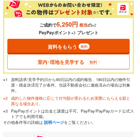
5,250円
ご成約で
相当
の
※2
PayPayポイント
プレゼント
※3
資料をもらう
無料
室内･現地を見学する
無料
資料請求/見学予約日から90日以内の成約報告、180日以内の物件引
渡・残金決済完了が条件。当該不動産会社に連絡済みの場合は対象
外。
成約した物件価格に応じて付与額が変わるため実際にもらえる額と
異なる場合あり。
PayPayポイントは出金と譲渡は不可。PayPay/PayPayカード公式ス
トアでも利用可能。
その他条件等の詳細は
説明ページ
をご覧ください。