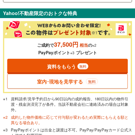
支払いの目安をシミュレーションすることができます。
Yahoo!不動産限定のおトクな特典
％
金利
37,500円
ご成約で
相当
の
※2
0.01%
14.99%
PayPayポイント
プレゼント
※3
資料をもらう
無料
返済期間
一般的には最長35年まで借り入れ可能です。多くの金融機関
室内･現地を見学する
無料
が完済時の年齢は80歳までを条件としています。
万円
頭金
閉じる
資料請求/見学予約日から90日以内の成約報告、180日以内の物件引
渡・残金決済完了が条件。当該不動産会社に連絡済みの場合は対象
外。
成約した物件価格に応じて付与額が変わるため実際にもらえる額と
0万円
2,500万円
異なる場合あり。
自己資金から住宅購入にかけられる金額を入力してくださ
PayPayポイントは出金と譲渡は不可。PayPay/PayPayカード公式ス
い。一般的には物件価格の2割までが目安です。
万円