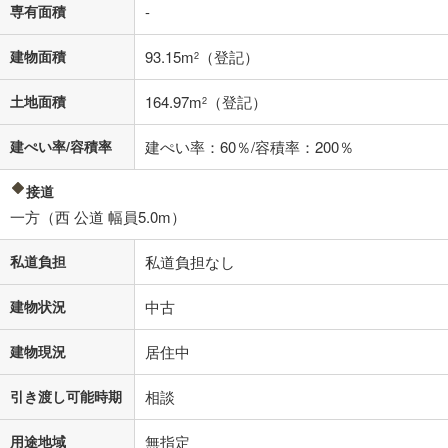
不動産会社に購入相談をする
無料
専有面積
-
建物面積
93.15m
（登記）
2
閉じる
土地面積
164.97m
（登記）
2
建ぺい率/容積率
建ぺい率：60％/容積率：200％
接道
一方（西 公道 幅員5.0m）
私道負担
私道負担なし
建物状況
中古
建物現況
居住中
引き渡し可能時期
相談
用途地域
無指定