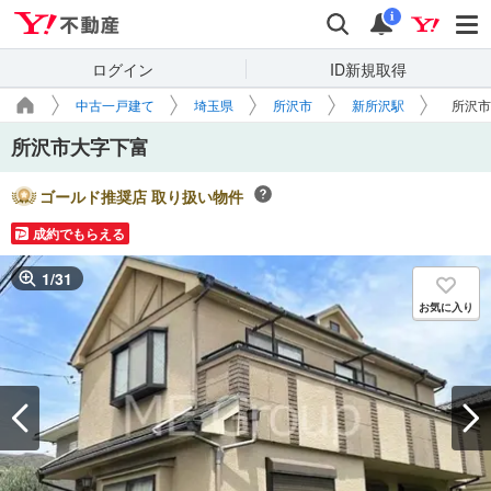
Yahoo!不動産
検索
通知
i
ログイン
ID新規取得
中古一戸建て
埼玉県
所沢市
新所沢駅
所沢市
所沢市大字下富
ゴールド推奨店 取り扱い物件
成約でもらえる
1
/
31
お気に入り