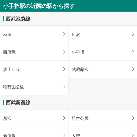
小手指駅の近隣の駅から探す
西武池袋線
秋津
所沢
西所沢
小手指
狭山ケ丘
武蔵藤沢
稲荷山公園
西武新宿線
所沢
航空公園
新所沢
入曽