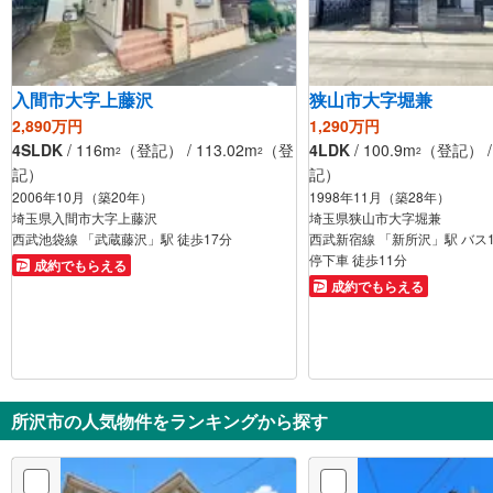
入間市大字上藤沢
狭山市大字堀兼
2,890万円
1,290万円
4SLDK
/ 116m
（登記） / 113.02m
（登
4LDK
/ 100.9m
（登記） / 
2
2
2
記）
記）
2006年10月（築20年）
1998年11月（築28年）
埼玉県入間市大字上藤沢
埼玉県狭山市大字堀兼
西武池袋線 「武蔵藤沢」駅 徒歩17分
西武新宿線 「新所沢」駅 バス1
停下車 徒歩11分
成約でもらえる
成約でもらえる
所沢市の人気物件をランキングから探す