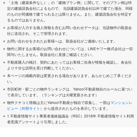
「土地（建築条件なし）」の「建物プラン例」に関して、そのプラン例は特
定の建築請負会社によるもので、 当該建築請負会社以外で建てた場合、同様
のものが同価格で建てられるとは限りません。また、建築請負会社を特定す
るものではありません。
お客様が入力する個人情報を含むお問い合わせデータは、当該物件の取扱会
社に送信され、そこで管理されます。
お問い合わせをされたお客様へは、取扱会社がご連絡いたします。
物件に関するお客様のお問い合わせについては、LINEヤフー株式会社は一切
関与いたしません。取扱会社に直接ご確認ください。
不動産購入の検討、契約にあたってはお客様ご自身が情報を確認し、各会社
より十分な説明を受け判断してください。
本ページの掲載内容は変更される場合があります。あらかじめご了承くださ
い。
市区町村・駅ごとの物件ランキングは、Yahoo!不動産独自のルールに基づい
て表示しています。（ランキングは火曜更新されます）
物件クチコミ情報は主にYahoo!不動産が独自で収集し、一部は
マンションレ
ビュー（外部サイト）
から提供されたものを表示しています。
1 不動産情報サイト事業者連絡協議会（RSC）2018年 不動産情報サイト利用
者意識アンケートより引用しました。