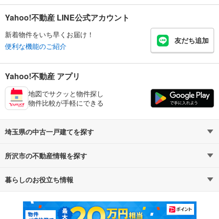
Yahoo!不動産 LINE公式アカウント
新着物件をいち早くお届け！
友だち追加
便利な機能のご紹介
Yahoo!不動産 アプリ
地図でサクッと物件探し
物件比較が手軽にできる
埼玉県の中古一戸建てを探す
所沢市の不動産情報を探す
路線・駅から探す
地域から探す
暮らしのお役立ち情報
不動産・住宅
賃貸住宅
通勤・通学時間から探す
地図から探す
マンションカタログ
教えて！住まいの先生
新築マンション
中古マンション