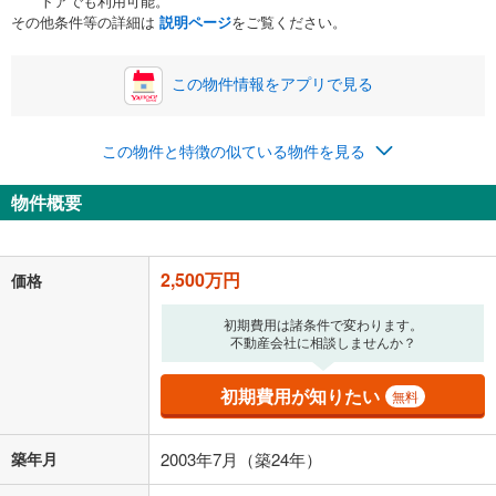
トアでも利用可能。
ボーナス
閉じる
/回
その他条件等の詳細は
説明ページ
をご覧ください。
この物件情報をアプリで見る
0円
2,500万円
年2回払いを想定しています。毎月の返済額に加えて、ボー
この物件と特徴の似ている物件を見る
ナス時の増額分（1回分）を入力してください。
ボーナス払いの限度額は金融機関によって異なります。
物件概要
64,896
円
/月
月々の返済額
閉じる
「金利」については、ご利用を予定されている金融機関等にご確認の
2,500万円
価格
上、ご自身での入力をお願いいたします。初期設定で自動入力されてい
る値は、実際の金融機関等における貸出金利とは何ら関係がなく、実際
初期費用は諸条件で変わります。
の金融機関等における貸出金利を何ら保証するものではありません。返
不動産会社に相談しませんか？
済方法「元利均等返済」にて算出しております。入力された金利を35年
適用した場合の計算結果を表示しています。
その他月額費用や、初期費用がかかります。ご注意ください。実際にお
初期費用が知りたい
無料
借り入れの際は各金融機関等に、必ずご自身でご確認をお願いいたしま
す。
条件によってお借り入れができないことがあります。
築年月
2003年7月（築24年）