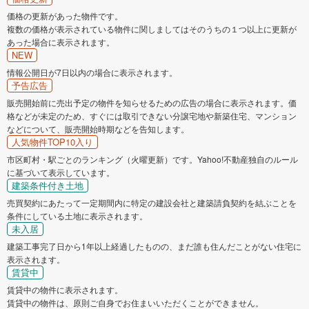
価格の更新があった物件です。
複数の価格が表示されている物件に関しましてはそのうちの１つ以上に更新が
あった場合に表示されます。
NEW
情報公開日が7日以内の場合に表示されます。
予告広告
販売開始前に売出予定の物件を知らせるための広告の場合に表示されます。価
格などが未定のため、すぐには取引できない分譲宅地や新築住宅、マンション
などについて、販売開始時期などを告知します。
人気物件TOP10入り
市区町村・駅ごとのランキング（火曜更新）です。Yahoo!不動産独自のルール
に基づいて表示しています。
建築条件付き土地
売買契約にあたって一定期間内に特定の建設会社と建築請負契約を結ぶことを
条件にしている土地に表示されます。
未入居
建築工事完了日から1年以上経過したものの、まだ誰も住んだことがない住宅に
表示されます。
賃貸中
賃貸中の物件に表示されます。
賃貸中の物件は、原則ご自身でお住まいいただくことができません。