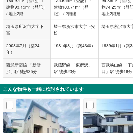
164.97m²（登記）
/
125.65m²（登記）
/
94.35m²（登記
建物93.15m²（登記）
建物103.71m²（登
物74.25m²（登
/
地上2階
記）
/
2階建
地上2階建
埼玉県所沢市大字下
埼玉県所沢市大字下安
埼玉県所沢市大
富
松
2003年7月（築24
1981年8月（築46年）
1989年1月（築
年）
西武新宿線 「新所
武蔵野線 「東所沢」
西武狭山線 「下
沢」駅 徒歩35分
駅 徒歩23分
口」駅 徒歩16分
こんな物件も一緒に検討されています