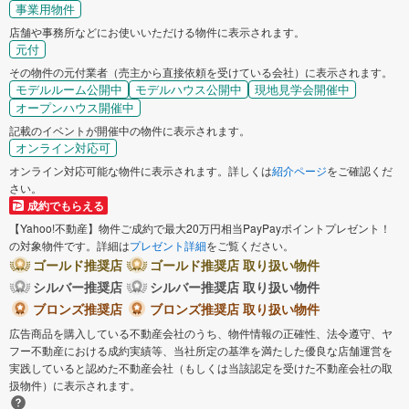
事業用物件
店舗や事務所などにお使いいただける物件に表示されます。
元付
その物件の元付業者（売主から直接依頼を受けている会社）に表示されます。
モデルルーム公開中
モデルハウス公開中
現地見学会開催中
オープンハウス開催中
記載のイベントが開催中の物件に表示されます。
オンライン対応可
オンライン対応可能な物件に表示されます。詳しくは
紹介ページ
をご確認くだ
さい。
成約でもらえる
【Yahoo!不動産】物件ご成約で最大20万円相当PayPayポイントプレゼント！
の対象物件です。詳細は
プレゼント詳細
をご覧ください。
ゴールド推奨店
ゴールド推奨店 取り扱い物件
シルバー推奨店
シルバー推奨店 取り扱い物件
ブロンズ推奨店
ブロンズ推奨店 取り扱い物件
広告商品を購入している不動産会社のうち、物件情報の正確性、法令遵守、ヤ
フー不動産における成約実績等、当社所定の基準を満たした優良な店舗運営を
実践していると認めた不動産会社（もしくは当該認定を受けた不動産会社の取
扱物件）に表示されます。