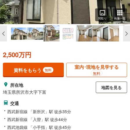
間取り
画像一覧
2,500万円
室内･現地を見学する
資料をもらう
無料
無料
所在地
地図を見る
埼玉県所沢市大字下富
交通
西武新宿線 「新所沢」駅 徒歩35分
西武新宿線 「入曽」駅 徒歩44分
西武池袋線 「小手指」駅 徒歩45分