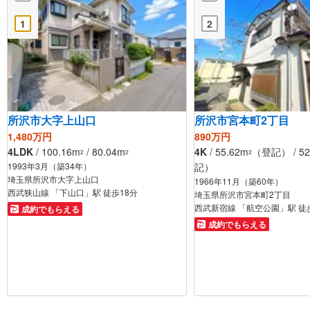
1
2
所沢市大字上山口
所沢市宮本町2丁目
1,480万円
890万円
4LDK
/ 100.16m
/ 80.04m
4K
/ 55.62m
（登記） / 52
2
2
2
1993年3月（築34年）
記）
埼玉県所沢市大字上山口
1966年11月（築60年）
西武狭山線 「下山口」駅 徒歩18分
埼玉県所沢市宮本町2丁目
西武新宿線 「航空公園」駅 徒
成約でもらえる
成約でもらえる