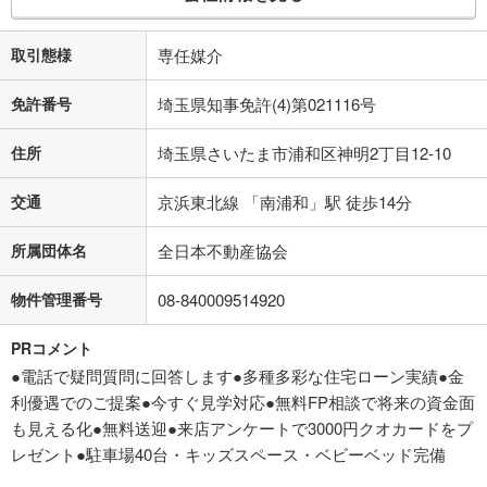
取引態様
専任媒介
免許番号
埼玉県知事免許(4)第021116号
住所
埼玉県さいたま市浦和区神明2丁目12-10
交通
京浜東北線 「南浦和」駅 徒歩14分
所属団体名
全日本不動産協会
物件管理番号
08-840009514920
PRコメント
●電話で疑問質問に回答します●多種多彩な住宅ローン実績●金
利優遇でのご提案●今すぐ見学対応●無料FP相談で将来の資金面
も見える化●無料送迎●来店アンケートで3000円クオカードをプ
レゼント●駐車場40台・キッズスペース・ベビーベッド完備