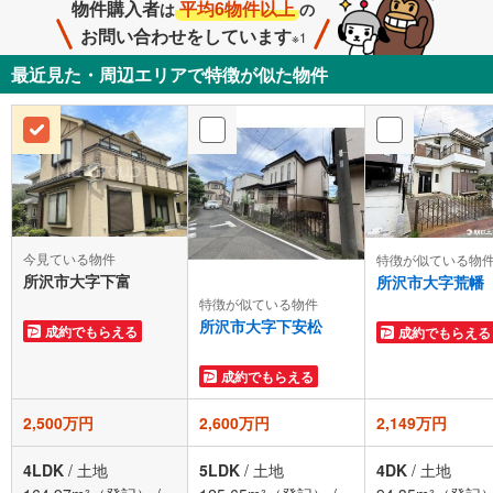
物件購入者
平均6物件以上
は
の
お問い合わせをしています
※1
最近見た・周辺エリアで特徴が似た物件
今見ている物件
特徴が似ている物
所沢市大字下富
所沢市大字荒幡
特徴が似ている物件
所沢市大字下安松
成約でもらえる
成約でもらえる
成約でもらえる
2,500万円
2,600万円
2,149万円
4LDK
/
土地
5LDK
/
土地
4DK
/
土地