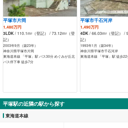
平塚市片岡
平塚市千石河岸
1,480万円
1,490万円
3LDK
/ 110.1m
（登記） / 73.12m
（登
4DK
/ 66.03m
（登記） / 9
2
2
2
記）
記）
2003年9月（築23年）
1993年1月（築34年）
神奈川県平塚市片岡
神奈川県平塚市千石河岸
東海道本線 「平塚」駅 バス30分 めぐみが丘北
東海道本線 「平塚」駅 徒歩22
バス停下車 徒歩7分
平塚駅の近隣の駅から探す
東海道本線