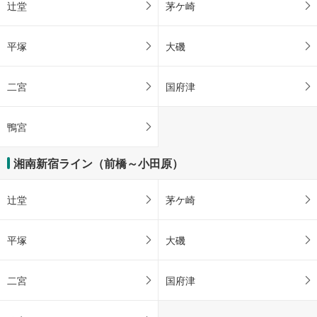
辻堂
茅ケ崎
平塚
大磯
二宮
国府津
鴨宮
湘南新宿ライン（前橋～小田原）
辻堂
茅ケ崎
平塚
大磯
二宮
国府津