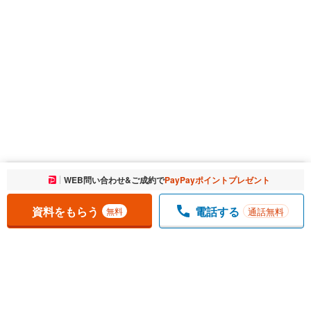
お気に入りに追加しました。
WEB問い合わせ&ご成約で
PayPayポイントプレゼント
一覧を開く
資料をもらう
電話する
通話無料
無料
1
チェックした
件
をまとめて
資料をもらう
無料