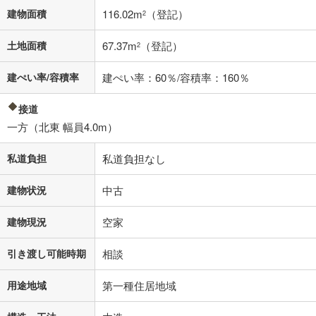
建物面積
116.02m
（登記）
2
閉じる
土地面積
67.37m
（登記）
2
建ぺい率/容積率
建ぺい率：60％/容積率：160％
接道
一方（北東 幅員4.0m）
私道負担
私道負担なし
建物状況
中古
建物現況
空家
引き渡し可能時期
相談
用途地域
第一種住居地域