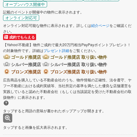
オープンハウス開催中
記載のイベントが開催中の物件に表示されます。
オンライン対応可
オンライン対応可能な物件に表示されます。詳しくは
紹介ページ
をご確認くだ
さい。
成約でもらえる
【Yahoo!不動産】物件ご成約で最大20万円相当PayPayポイントプレゼント！
の対象物件です。詳細は
プレゼント詳細
をご覧ください。
ゴールド推奨店
ゴールド推奨店 取り扱い物件
シルバー推奨店
シルバー推奨店 取り扱い物件
ブロンズ推奨店
ブロンズ推奨店 取り扱い物件
広告商品を購入している不動産会社のうち、物件情報の正確性、法令遵守、ヤ
フー不動産における成約実績等、当社所定の基準を満たした優良な店舗運営を
実践していると認めた不動産会社（もしくは当該認定を受けた不動産会社の取
扱物件）に表示されます。
タップすると用語の意味が書かれたポップアップが開きます。
タップすると画像を拡大表示されます。