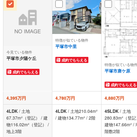
特徴が似ている物件
平塚市中里
今見ている物件
平塚市夕陽ケ丘
成約でもらえる
特徴が似ている物
平塚市唐ケ原
成約でもらえる
成約でもらえる
4,395万円
4,780万円
4,880万円
4LDK
/
土地
4LDK
/
土地210.04m²
4SLDK
/
土地
67.37m²（登記）
/
建
/
建物134.77m²
/
2階
280.83m²（登
物116.02m²（登記）
/
建物147.66m²
/
地上3階
階数2階