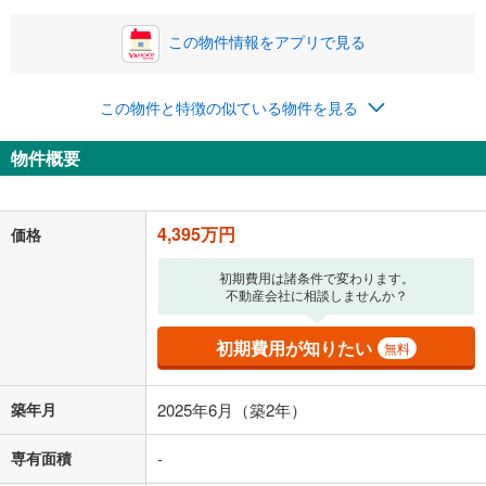
この物件情報をアプリで見る
0円
4,395万円
年2回払いを想定しています。毎月の返済額に加えて、ボー
この物件と特徴の似ている物件を見る
ナス時の増額分（1回分）を入力してください。
ボーナス払いの限度額は金融機関によって異なります。
物件概要
114,087
円
/月
月々の返済額
閉じる
「金利」については、ご利用を予定されている金融機関等にご確認の
4,395万円
価格
上、ご自身での入力をお願いいたします。初期設定で自動入力されてい
る値は、実際の金融機関等における貸出金利とは何ら関係がなく、実際
初期費用は諸条件で変わります。
の金融機関等における貸出金利を何ら保証するものではありません。返
不動産会社に相談しませんか？
済方法「元利均等返済」にて算出しております。入力された金利を35年
適用した場合の計算結果を表示しています。
その他月額費用や、初期費用がかかります。ご注意ください。実際にお
初期費用が知りたい
無料
借り入れの際は各金融機関等に、必ずご自身でご確認をお願いいたしま
す。
条件によってお借り入れができないことがあります。
築年月
2025年6月（築2年）
不動産会社に購入相談をする
無料
専有面積
-