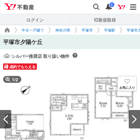
Yahoo!不動産
検索
通知
i
ログイン
ID新規取得
中古一戸建て
神奈川県
平塚市
平塚駅
平塚市
平塚市夕陽ケ丘
シルバー推奨店 取り扱い物件
成約でもらえる
1
/
2
お気に入り