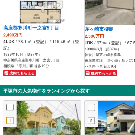
高座郡寒川町一之宮5丁目
茅ヶ崎市柳島
2,499万円
2,500万円
4LDK
/ 78.1m
（登記） / 115.46m
（登
2
2
1DK
/ 67m
（登記） / 67.
2
記）
1990年8月（築37年）
1989年10月（築37年）
神奈川県茅ヶ崎市柳島
神奈川県高座郡寒川町一之宮5丁目
東海道本線 「茅ケ崎」駅 バス
相模線 「寒川」駅 徒歩19分
バス停下車 徒歩9分
成約でもらえる
成約でもらえる
平塚市の人気物件をランキングから探す
1
2