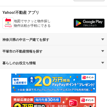
Yahoo!不動産 アプリ
地図でサクッと物件探し
物件比較が手軽にできる
神奈川県の中古一戸建てを探す
平塚市の不動産情報を探す
路線・駅から探す
地域から探す
暮らしのお役立ち情報
不動産・住宅
賃貸住宅
通勤・通学時間から探す
地図から探す
マンションカタログ
教えて！住まいの先生
新築マンション
中古マンション
新築一戸建て
中古一戸建て
注文住宅
土地