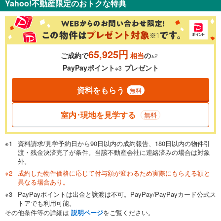
Yahoo!不動産限定のおトクな特典
％
金利
65,925円
ご成約で
相当
の
※2
0.01%
14.99%
PayPayポイント
プレゼント
※3
資料をもらう
無料
返済期間
一般的には最長35年まで借り入れ可能です。多くの金融機関
室内･現地を見学する
無料
が完済時の年齢は80歳までを条件としています。
万円
頭金
閉じる
資料請求/見学予約日から90日以内の成約報告、180日以内の物件引
渡・残金決済完了が条件。当該不動産会社に連絡済みの場合は対象
外。
成約した物件価格に応じて付与額が変わるため実際にもらえる額と
0万円
4,395万円
異なる場合あり。
自己資金から住宅購入にかけられる金額を入力してくださ
PayPayポイントは出金と譲渡は不可。PayPay/PayPayカード公式ス
い。一般的には物件価格の2割までが目安です。
万円
トアでも利用可能。
ボーナス
閉じる
/回
その他条件等の詳細は
説明ページ
をご覧ください。