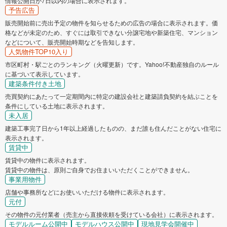
情報公開日が7日以内の場合に表示されます。
予告広告
販売開始前に売出予定の物件を知らせるための広告の場合に表示されます。価
格などが未定のため、すぐには取引できない分譲宅地や新築住宅、マンション
などについて、販売開始時期などを告知します。
人気物件TOP10入り
市区町村・駅ごとのランキング（火曜更新）です。Yahoo!不動産独自のルール
に基づいて表示しています。
建築条件付き土地
売買契約にあたって一定期間内に特定の建設会社と建築請負契約を結ぶことを
条件にしている土地に表示されます。
未入居
建築工事完了日から1年以上経過したものの、まだ誰も住んだことがない住宅に
表示されます。
賃貸中
賃貸中の物件に表示されます。
賃貸中の物件は、原則ご自身でお住まいいただくことができません。
事業用物件
店舗や事務所などにお使いいただける物件に表示されます。
元付
その物件の元付業者（売主から直接依頼を受けている会社）に表示されます。
モデルルーム公開中
モデルハウス公開中
現地見学会開催中