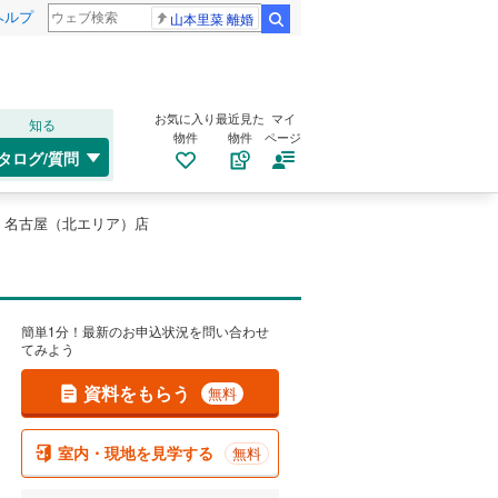
ヘルプ
山本里菜 離婚
検索
お気に入り
最近見た
マイ
知る
物件
物件
ページ
タログ/質問
 名古屋（北エリア）店
簡単1分！最新のお申込状況を問い合わせ
てみよう
資料をもらう
無料
室内・現地を見学する
無料