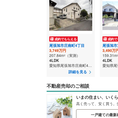
成約でもらえる
成約で
尾張旭市庄南町4丁目
尾張旭市
3,749万円
3,490万
207.84m
（実測）
159.31m
2
4LDK
4LDK
愛知県尾張旭市庄南町4丁目
詳細を見る
不動産売却のご相談
いまの住まい、いく
高く売って、安く買う。
一戸建ての最新