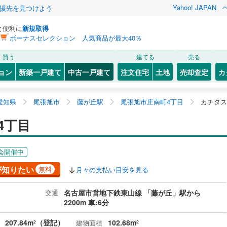
Yahoo! JAPAN
援先を見つけよう
と便利に
新規取得
ボーナスセレクション 人気商品が最大40％
買う
建てる
売る
ョン
新築一戸建て
中古一戸建て
注文住宅
土地
売却査定
カ
愛知県
尾張旭市
藤が丘駅
尾張旭市庄南町4丁目
カチタス
4丁目
会開催中
が知りたい
無料
月々の支払い目安を見る
交通
名古屋市営地下鉄東山線 「藤が丘」駅から
2200m 車:6分
207.84m
（登記）
102.68m
建物面積
2
2