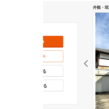
外観・現
資料をもらう
無料
室内･現地を見学する
無料
特徴の似た物件を見る
お気に入りに追加する