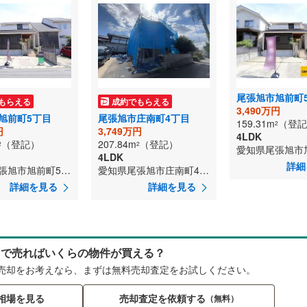
尾張旭市旭前町
もらえる
成約でもらえる
3,490万円
旭前町5丁目
尾張旭市庄南町4丁目
159.31m
（登記
2
円
3,749万円
4LDK
（登記）
207.84m
（登記）
2
2
4LDK
詳細
愛知県尾張旭市旭前町5丁目
愛知県尾張旭市庄南町4丁目
詳細を見る
詳細を見る
らで売ればいくらの物件が買える？
売却をお考えなら、まずは無料売却査定をお試しください。
相場を見る
売却査定を依頼する
（無料）