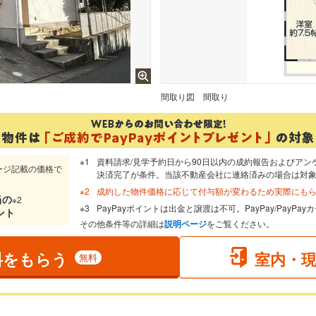
間取り図
間取り
資料請求/見学予約日から90日以内の成約報告およびアン
ージ記載の価格で
決済完了が条件。当該不動産会社に連絡済みの場合は対
成約した物件価格に応じて付与額が変わるため実際にも
当
の
※2
PayPayポイントは出金と譲渡は不可。PayPay/PayP
ント
その他条件等の詳細は
説明ページ
をご覧ください。
料をもらう
室内・
無料