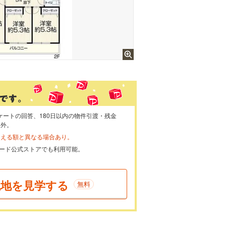
ケートの回答、180日以内の物件引渡・残金
象外。
らえる額と異なる場合あり。
ayカード公式ストアでも利用可能。
現地を見学する
無料