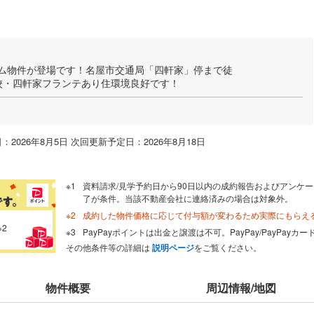
ム物件が登場です！名屋市交通局「四軒家」停まで徒
学校・四軒家フランテあり住環境良好です！
：2026年8月5日 次回更新予定日：2026年8月18日
資料請求/見学予約日から90日以内の成約報告およびアンケー
了が条件。当該不動産会社に連絡済みの場合は対象外。
成約した物件価格に応じて付与額が変わるため実際にもらえ
※2
PayPayポイントは出金と譲渡は不可。PayPay/PayPay
その他条件等の詳細は
説明ページ
をご覧ください。
物件概要
周辺情報/地図