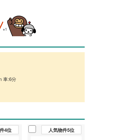
※1
 車:6分
件4位
人気物件5位