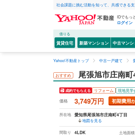
社会課題に挑む活動を知って、共感できる支
IDでもっ
ログイン
借りる
賃貸住宅
新築マンション
中古マンシ
Yahoo!不動産トップ
中古一戸建て
尾張旭市庄南町
おすすめ
リフォーム
現地見学
成約でもらえる
3,749万円
初期費用
価格
所在地
愛知県尾張旭市庄南町4丁目
地図を見る
間取り
4LDK
土地面積