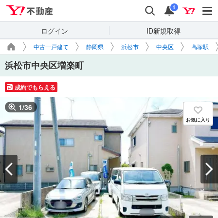
Yahoo!不動産
検索
通知
i
ログイン
ID新規取得
中古一戸建て
静岡県
浜松市
中央区
高塚駅
浜松市中央区増楽町
成約でもらえる
1
/
36
お気に入り