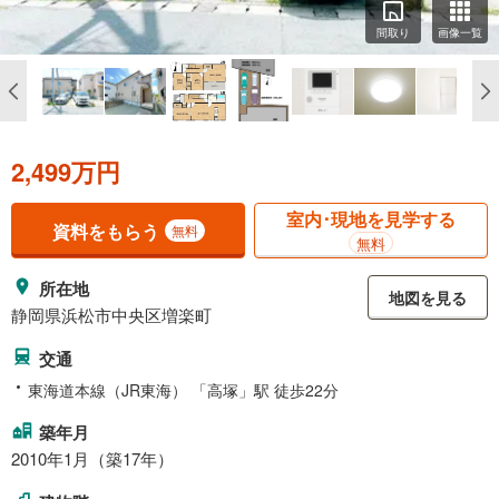
間取り
画像一覧
2,499万円
室内･現地を見学する
資料をもらう
無料
無料
所在地
地図を見る
静岡県浜松市中央区増楽町
交通
東海道本線（JR東海） 「高塚」駅 徒歩22分
築年月
2010年1月（築17年）