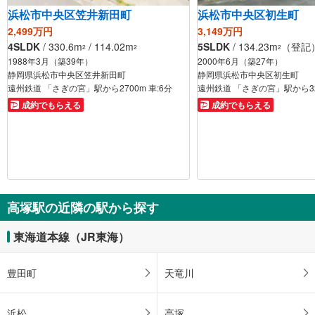
浜松市中央区笠井新田町
浜松市中央区初生町
2,499万円
3,149万円
4SLDK
/ 330.6m
/ 114.02m
5SLDK
/ 134.23m
（登記） 
2
2
2
1988年3月（築39年）
2000年6月（築27年）
静岡県浜松市中央区笠井新田町
静岡県浜松市中央区初生町
遠州鉄道 「さぎの宮」駅から2700m 車:6分
成約でもらえる
成約でもらえる
高塚駅の近隣の駅から探す
東海道本線（JR東海）
豊田町
天竜川
浜松
高塚