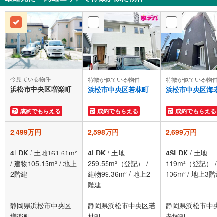
今見ている物件
特徴が似ている物件
特徴が似ている物
浜松市中央区増楽町
浜松市中央区若林町
浜松市中央区海
成約でもらえる
成約でもらえる
成約でもらえる
2,499万円
2,598万円
2,699万円
4LDK
/
土地161.61m²
4LDK
/
土地
4SLDK
/
土地
/
建物105.15m²
/
地上
259.55m²（登記）
/
119m²（登記）
2階建
建物99.36m²
/
地上2
106m²
/
地上3階
階建
静岡県浜松市中央区
静岡県浜松市中央区若
静岡県浜松市中
増楽町
林町
老塚町