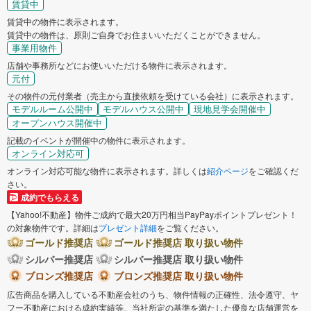
賃貸中
賃貸中の物件に表示されます。
賃貸中の物件は、原則ご自身でお住まいいただくことができません。
事業用物件
店舗や事務所などにお使いいただける物件に表示されます。
元付
その物件の元付業者（売主から直接依頼を受けている会社）に表示されます。
モデルルーム公開中
モデルハウス公開中
現地見学会開催中
オープンハウス開催中
記載のイベントが開催中の物件に表示されます。
オンライン対応可
オンライン対応可能な物件に表示されます。詳しくは
紹介ページ
をご確認くだ
さい。
成約でもらえる
【Yahoo!不動産】物件ご成約で最大20万円相当PayPayポイントプレゼント！
の対象物件です。詳細は
プレゼント詳細
をご覧ください。
ゴールド推奨店
ゴールド推奨店 取り扱い物件
シルバー推奨店
シルバー推奨店 取り扱い物件
ブロンズ推奨店
ブロンズ推奨店 取り扱い物件
広告商品を購入している不動産会社のうち、物件情報の正確性、法令遵守、ヤ
フー不動産における成約実績等、当社所定の基準を満たした優良な店舗運営を