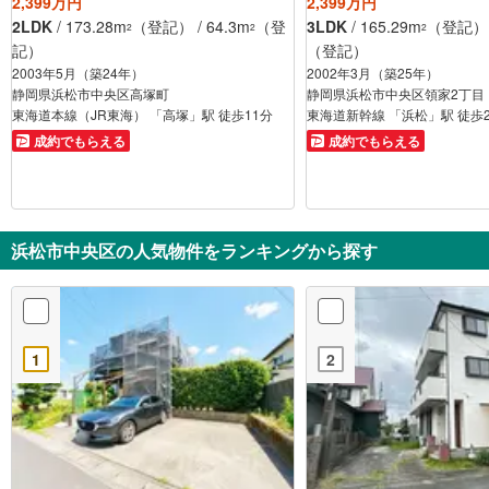
2,399万円
2,399万円
2LDK
/ 173.28m
（登記） / 64.3m
（登
3LDK
/ 165.29m
（登記） /
2
2
2
記）
（登記）
2003年5月（築24年）
2002年3月（築25年）
静岡県浜松市中央区高塚町
静岡県浜松市中央区領家2丁目
東海道本線（JR東海） 「高塚」駅 徒歩11分
東海道新幹線 「浜松」駅 徒歩
成約でもらえる
成約でもらえる
浜松市中央区の人気物件をランキングから探す
1
2