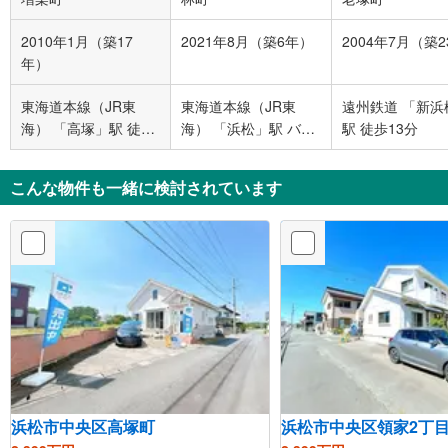
2010年1月（築17
2021年8月（築6年）
2004年7月（築
年）
東海道本線（JR東
東海道本線（JR東
遠州鉄道 「新浜
海） 「高塚」駅 徒歩
海） 「浜松」駅 バス
駅 徒歩13分
22分
20分 西若林 バス停下
車 徒歩10分
こんな物件も一緒に検討されています
浜松市中央区高塚町
浜松市中央区領家2丁