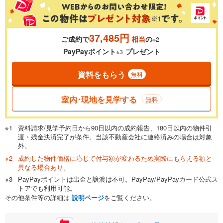
金利
37,485円
ご成約で
相当
の
※2
0.01%
14.99%
PayPayポイント
プレゼント
※3
資料をもらう
無料
返済期間
一般的には最長35年まで借り入れ可能です。多くの金融機関
室内･現地を見学する
無料
が完済時の年齢は80歳までを条件としています。
万円
頭金
閉じる
資料請求/見学予約日から90日以内の成約報告、180日以内の物件引
渡・残金決済完了が条件。当該不動産会社に連絡済みの場合は対象
外。
成約した物件価格に応じて付与額が変わるため実際にもらえる額と
0万円
2,499万円
異なる場合あり。
自己資金から住宅購入にかけられる金額を入力してくださ
PayPayポイントは出金と譲渡は不可。PayPay/PayPayカード公式ス
い。一般的には物件価格の2割までが目安です。
万円
トアでも利用可能。
ボーナス
閉じる
/回
その他条件等の詳細は
説明ページ
をご覧ください。