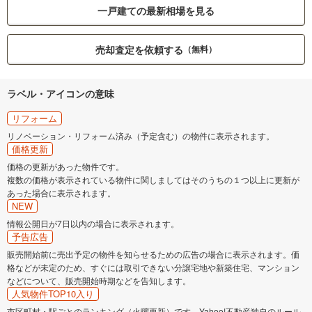
一戸建ての最新相場を見る
売却査定を依頼する
（無料）
ラベル・アイコンの意味
リフォーム
リノベーション・リフォーム済み（予定含む）の物件に表示されます。
価格更新
価格の更新があった物件です。
複数の価格が表示されている物件に関しましてはそのうちの１つ以上に更新が
あった場合に表示されます。
NEW
情報公開日が7日以内の場合に表示されます。
予告広告
販売開始前に売出予定の物件を知らせるための広告の場合に表示されます。価
格などが未定のため、すぐには取引できない分譲宅地や新築住宅、マンション
などについて、販売開始時期などを告知します。
人気物件TOP10入り
市区町村・駅ごとのランキング（火曜更新）です。Yahoo!不動産独自のルール