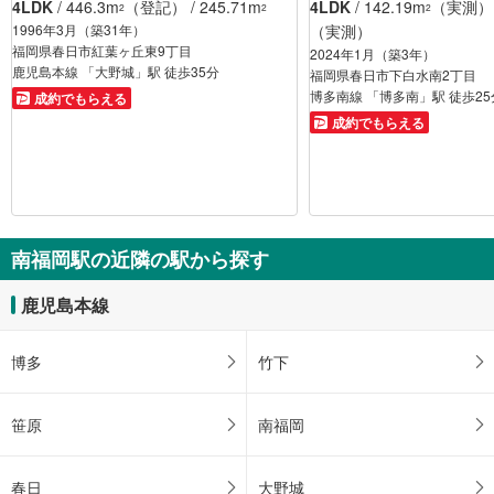
4LDK
/ 446.3m
（登記） / 245.71m
4LDK
/ 142.19m
（実測） /
2
2
2
1996年3月（築31年）
（実測）
福岡県春日市紅葉ヶ丘東9丁目
2024年1月（築3年）
鹿児島本線 「大野城」駅 徒歩35分
福岡県春日市下白水南2丁目
博多南線 「博多南」駅 徒歩25
成約でもらえる
成約でもらえる
南福岡駅の近隣の駅から探す
鹿児島本線
博多
竹下
笹原
南福岡
春日
大野城