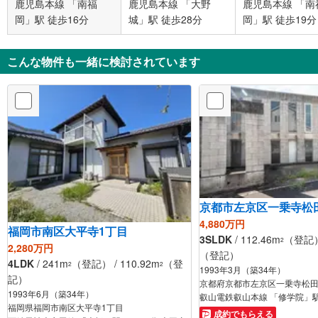
鹿児島本線 「南福
鹿児島本線 「大野
鹿児島本線 「南
岡」駅 徒歩16分
城」駅 徒歩28分
岡」駅 徒歩19分
こんな物件も一緒に検討されています
京都市左京区一乗寺松
4,880万円
福岡市南区大平寺1丁目
3SLDK
/ 112.46m
（登記） 
2
2,280万円
（登記）
4LDK
/ 241m
（登記） / 110.92m
（登
2
2
1993年3月（築34年）
記）
京都府京都市左京区一乗寺松
1993年6月（築34年）
叡山電鉄叡山本線 「修学院」駅
福岡県福岡市南区大平寺1丁目
成約でもらえる