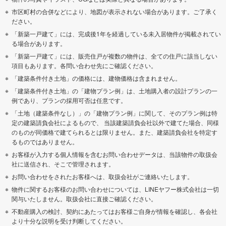
市区町村の合併などにより、地図が表示されない場合があります。ご了承く
ださい。
「新築一戸建て」には、完成後1年を経過している未入居物件が掲載されてい
る場合があります。
「新築一戸建て」には、販売住戸が複数の物件は、全ての住戸に該当しない
項目もあります。各問い合わせ先にご確認ください。
「建築条件付き土地」の価格には、建物価格は含まれません。
「建築条件付き土地」の「建物プラン例」は、土地購入者の設計プランの一
例であり、プランの採用可否は任意です。
「土地（建築条件なし）」の「建物プラン例」に関して、そのプラン例は特
定の建築請負会社によるもので、 当該建築請負会社以外で建てた場合、同様
のものが同価格で建てられるとは限りません。また、建築請負会社を特定す
るものではありません。
お客様が入力する個人情報を含むお問い合わせデータは、当該物件の取扱会
社に送信され、そこで管理されます。
お問い合わせをされたお客様へは、取扱会社がご連絡いたします。
物件に関するお客様のお問い合わせについては、LINEヤフー株式会社は一切
関与いたしません。取扱会社に直接ご確認ください。
不動産購入の検討、契約にあたってはお客様ご自身が情報を確認し、各会社
より十分な説明を受け判断してください。