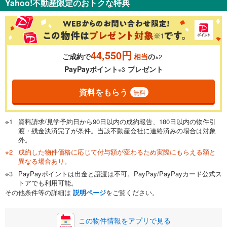
Yahoo!不動産限定のおトクな特典
％
金利
44,550円
ご成約で
相当
の
※2
0.01%
14.99%
PayPayポイント
プレゼント
※3
資料をもらう
無料
返済期間
一般的には最長35年まで借り入れ可能です。多くの金融機関
資料請求/見学予約日から90日以内の成約報告、180日以内の物件引
が完済時の年齢は80歳までを条件としています。
渡・残金決済完了が条件。当該不動産会社に連絡済みの場合は対象
万円
頭金
閉じる
外。
成約した物件価格に応じて付与額が変わるため実際にもらえる額と
異なる場合あり。
PayPayポイントは出金と譲渡は不可。PayPay/PayPayカード公式ス
0万円
2,970万円
トアでも利用可能。
自己資金から住宅購入にかけられる金額を入力してくださ
その他条件等の詳細は
説明ページ
をご覧ください。
い。一般的には物件価格の2割までが目安です。
万円
ボーナス
閉じる
/回
この物件情報をアプリで見る