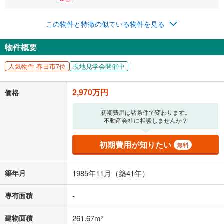
この物件と特徴の似ている物件を見る
0円
2,970万円
年2回払いを想定しています。毎月の返済額に加えて、ボー
物件概要
ナス時の増額分（1回分）を入力してください。
ボーナス払いの限度額は金融機関によって異なります。
人気物件 春日市7位
現地見学会開催中
77,096
円
/月
月々の返済額
閉じる
2,970万円
価格
「金利」については、ご利用を予定されている金融機関等にご確認の
上、ご自身での入力をお願いいたします。初期設定で自動入力されてい
初期費用は諸条件で変わります。
る値は、実際の金融機関等における貸出金利とは何ら関係がなく、実際
不動産会社に相談しませんか？
の金融機関等における貸出金利を何ら保証するものではありません。返
済方法「元利均等返済」にて算出しております。入力された金利を35年
初期費用が知りたい
無料
適用した場合の計算結果を表示しています。
その他月額費用や、初期費用がかかります。ご注意ください。実際にお
借り入れの際は各金融機関等に、必ずご自身でご確認をお願いいたしま
築年月
1985年11月（築41年）
す。
条件によってお借り入れができないことがあります。
専有面積
-
不動産会社に購入相談をする
無料
建物面積
261.67m
2