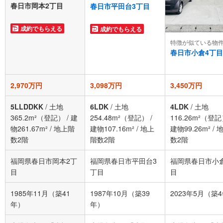
春日市岡本2丁目
春日市平田台3丁目
成約でもらえる
成約でもらえる
特徴が似ている物
春日市小倉4丁目
2,970万円
3,098万円
3,450万円
5LLDDKK
/
土地
6LDK
/
土地
4LDK
/
土地
365.2m²（登記）
/
建
254.48m²（登記）
/
116.26m²（登
物261.67m²
/
地上階
建物107.16m²
/
地上
建物99.26m²
/
数2階
階数2階
数2階
福岡県春日市岡本2丁
福岡県春日市平田台3
福岡県春日市小
目
丁目
目
1985年11月（築41
1987年10月（築39
2023年5月（築
年）
年）