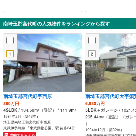
南埼玉郡宮代町の人気物件をランキングから探す
1
2
南埼玉郡宮代町字西原
南埼玉郡宮代町大字須
880万円
6,980万円
4SLDK
/ 134.58m
（登記） / 111.9m
5LDK＋ガレージ
/ 1021.
2
2
1984年2月（築43年）
265.44m
（登記）（ガレージ
2
埼玉県南埼玉郡宮代町字西原
）
東武伊勢崎線 「東武動物公園」駅 徒歩24分
1994年12月（築32年）
成約でもらえる
埼玉県南埼玉郡宮代町大字須