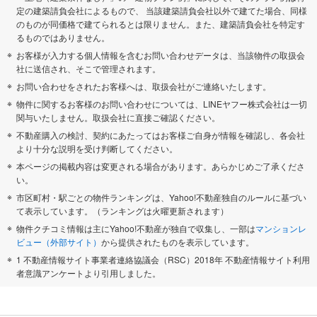
定の建築請負会社によるもので、 当該建築請負会社以外で建てた場合、同様
のものが同価格で建てられるとは限りません。また、建築請負会社を特定す
るものではありません。
お客様が入力する個人情報を含むお問い合わせデータは、当該物件の取扱会
社に送信され、そこで管理されます。
お問い合わせをされたお客様へは、取扱会社がご連絡いたします。
物件に関するお客様のお問い合わせについては、LINEヤフー株式会社は一切
関与いたしません。取扱会社に直接ご確認ください。
不動産購入の検討、契約にあたってはお客様ご自身が情報を確認し、各会社
より十分な説明を受け判断してください。
本ページの掲載内容は変更される場合があります。あらかじめご了承くださ
い。
市区町村・駅ごとの物件ランキングは、Yahoo!不動産独自のルールに基づい
て表示しています。（ランキングは火曜更新されます）
物件クチコミ情報は主にYahoo!不動産が独自で収集し、一部は
マンションレ
ビュー（外部サイト）
から提供されたものを表示しています。
1 不動産情報サイト事業者連絡協議会（RSC）2018年 不動産情報サイト利用
者意識アンケートより引用しました。