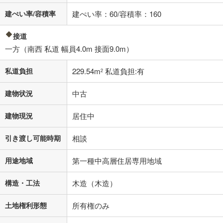
建ぺい率/容積率
建ぺい率：60/容積率：160
接道
一方（南西 私道 幅員4.0m 接面9.0m）
私道負担
229.54m
私道負担:有
2
建物状況
中古
建物現況
居住中
引き渡し可能時期
相談
用途地域
第一種中高層住居専用地域
構造・工法
木造（木造）
土地権利形態
所有権のみ