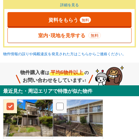
詳細を見る
資料をもらう
無料
室内･現地を見学する
無料
物件情報の誤りや掲載違反を発見された方はこちらからご連絡ください。
物件購入者
平均6物件以上
は
の
お問い合わせをしています
※1
最近見た・周辺エリアで特徴が似た物件