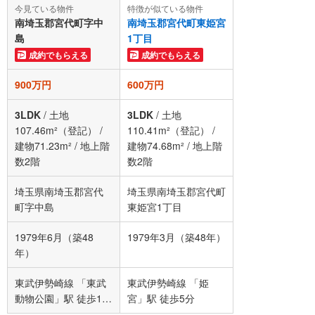
今見ている物件
特徴が似ている物件
南埼玉郡宮代町字中
南埼玉郡宮代町東姫宮
島
1丁目
成約でもらえる
成約でもらえる
900万円
600万円
3LDK
/
土地
3LDK
/
土地
107.46m²（登記）
/
110.41m²（登記）
/
建物71.23m²
/
地上階
建物74.68m²
/
地上階
数2階
数2階
埼玉県南埼玉郡宮代
埼玉県南埼玉郡宮代町
町字中島
東姫宮1丁目
1979年6月（築48
1979年3月（築48年）
年）
東武伊勢崎線 「東武
東武伊勢崎線 「姫
動物公園」駅 徒歩12
宮」駅 徒歩5分
分