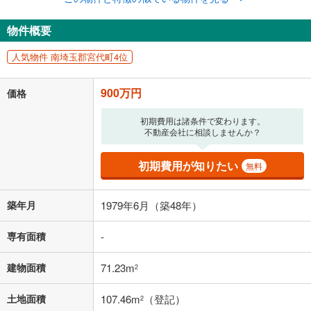
ナス時の増額分（1回分）を入力してください。
ボーナス払いの限度額は金融機関によって異なります。
物件概要
23,362
円
/月
月々の返済額
閉じる
人気物件 南埼玉郡宮代町4位
「金利」については、ご利用を予定されている金融機関等にご確認の
上、ご自身での入力をお願いいたします。初期設定で自動入力されてい
900万円
価格
る値は、実際の金融機関等における貸出金利とは何ら関係がなく、実際
の金融機関等における貸出金利を何ら保証するものではありません。返
初期費用は諸条件で変わります。
済方法「元利均等返済」にて算出しております。入力された金利を35年
不動産会社に相談しませんか？
適用した場合の計算結果を表示しています。
その他月額費用や、初期費用がかかります。ご注意ください。実際にお
借り入れの際は各金融機関等に、必ずご自身でご確認をお願いいたしま
初期費用が知りたい
無料
す。
条件によってお借り入れができないことがあります。
築年月
1979年6月（築48年）
不動産会社に購入相談をする
無料
専有面積
-
閉じる
建物面積
71.23m
2
土地面積
107.46m
（登記）
2