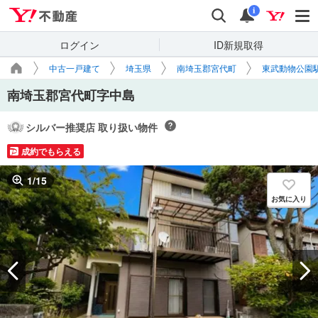
Yahoo!不動産
検索
通知
i
ログイン
ID新規取得
中古一戸建て
埼玉県
南埼玉郡宮代町
東武動物公園
南埼玉郡宮代町字中島
シルバー推奨店 取り扱い物件
成約でもらえる
1
/
15
お気に入り