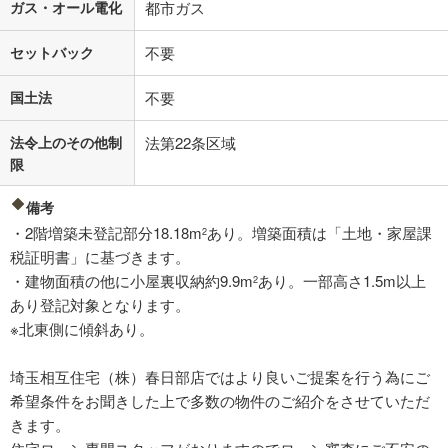
ガス・オール電化
都市ガス
セットバック
不要
国土法
不要
法令上のその他制
法第22条区域
限
備考
・2階増築未登記部分18.18m
あり。増築面積は「土地・家屋課
2
税証明書」に基づきます。
・建物面積の他に小屋裏収納約9.9m
あり。一部高さ1.5m以上
2
あり登記対象となります。
※北東側に傾斜あり。
埼玉相互住宅（株）春日部店ではより良いご提案を行う為にご
希望条件をお聞きした上で多数の物件のご紹介をさせていただ
きます。