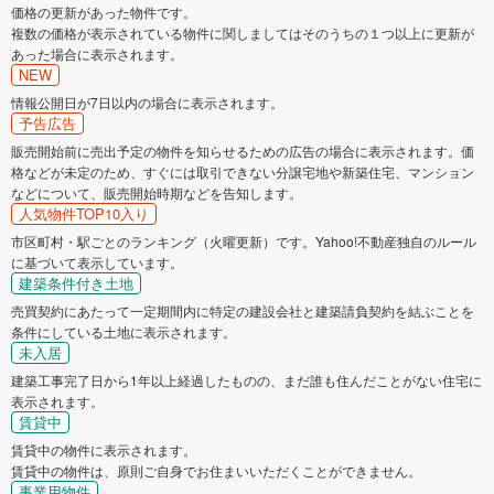
価格の更新があった物件です。
複数の価格が表示されている物件に関しましてはそのうちの１つ以上に更新が
あった場合に表示されます。
NEW
情報公開日が7日以内の場合に表示されます。
予告広告
販売開始前に売出予定の物件を知らせるための広告の場合に表示されます。価
格などが未定のため、すぐには取引できない分譲宅地や新築住宅、マンション
などについて、販売開始時期などを告知します。
人気物件TOP10入り
市区町村・駅ごとのランキング（火曜更新）です。Yahoo!不動産独自のルール
に基づいて表示しています。
建築条件付き土地
売買契約にあたって一定期間内に特定の建設会社と建築請負契約を結ぶことを
条件にしている土地に表示されます。
未入居
建築工事完了日から1年以上経過したものの、まだ誰も住んだことがない住宅に
表示されます。
賃貸中
賃貸中の物件に表示されます。
賃貸中の物件は、原則ご自身でお住まいいただくことができません。
事業用物件