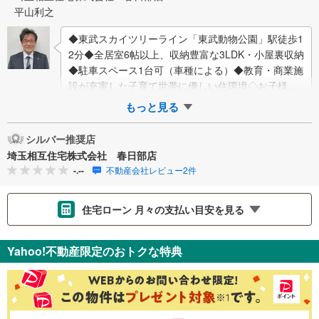
平山利之
◆東武スカイツリーライン「東武動物公園」駅徒歩1
2分◆全居室6帖以上、収納豊富な3LDK・小屋裏収納
◆駐車スペース1台可（車種による）◆教育・商業施
設が充実した子育て世帯に優しい住環境◇お子様が
いるお客様でも安心◇キッズスペース完…
もっと見る
シルバー推奨店
埼玉相互住宅株式会社 春日部店
-.--
不動産会社レビュー2件
住宅ローン 月々の支払い目安を見る
支払いの目安をシミュレーションすることができます。
Yahoo!不動産限定のおトクな特典
％
金利