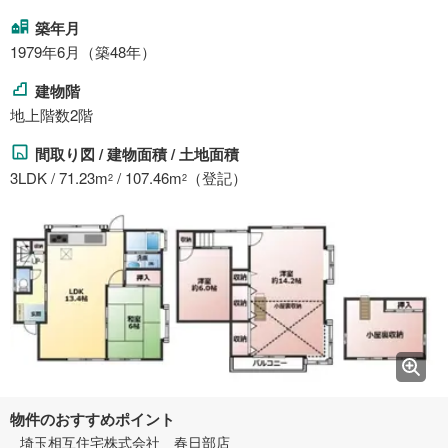
築年月
1979年6月（築48年）
建物階
地上階数2階
間取り図 / 建物面積 / 土地面積
3LDK / 71.23m
/ 107.46m
（登記）
2
2
物件のおすすめポイント
埼玉相互住宅株式会社 春日部店