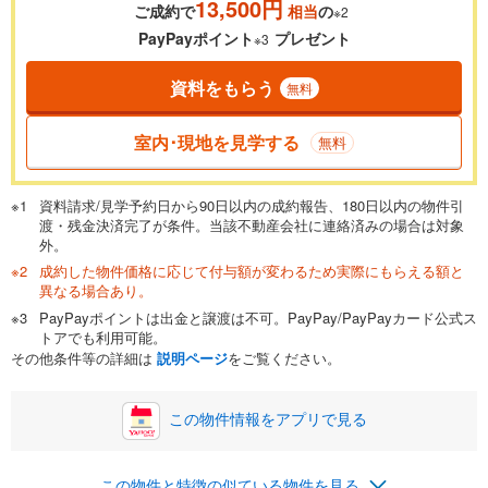
13,500円
ご成約で
相当
の
※2
0.01%
14.99%
PayPayポイント
プレゼント
※3
資料をもらう
無料
返済期間
一般的には最長35年まで借り入れ可能です。多くの金融機関
室内･現地を見学する
無料
が完済時の年齢は80歳までを条件としています。
万円
頭金
閉じる
資料請求/見学予約日から90日以内の成約報告、180日以内の物件引
渡・残金決済完了が条件。当該不動産会社に連絡済みの場合は対象
外。
成約した物件価格に応じて付与額が変わるため実際にもらえる額と
0万円
900万円
異なる場合あり。
自己資金から住宅購入にかけられる金額を入力してくださ
PayPayポイントは出金と譲渡は不可。PayPay/PayPayカード公式ス
い。一般的には物件価格の2割までが目安です。
万円
トアでも利用可能。
ボーナス
閉じる
/回
その他条件等の詳細は
説明ページ
をご覧ください。
この物件情報をアプリで見る
0円
900万円
年2回払いを想定しています。毎月の返済額に加えて、ボー
この物件と特徴の似ている物件を見る