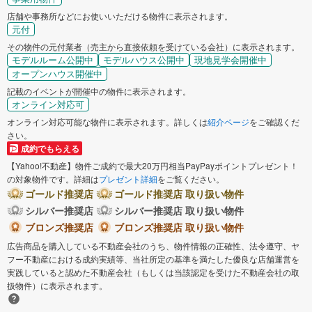
店舗や事務所などにお使いいただける物件に表示されます。
元付
その物件の元付業者（売主から直接依頼を受けている会社）に表示されます。
モデルルーム公開中
モデルハウス公開中
現地見学会開催中
オープンハウス開催中
記載のイベントが開催中の物件に表示されます。
オンライン対応可
オンライン対応可能な物件に表示されます。詳しくは
紹介ページ
をご確認くだ
さい。
成約でもらえる
【Yahoo!不動産】物件ご成約で最大20万円相当PayPayポイントプレゼント！
の対象物件です。詳細は
プレゼント詳細
をご覧ください。
ゴールド推奨店
ゴールド推奨店 取り扱い物件
シルバー推奨店
シルバー推奨店 取り扱い物件
ブロンズ推奨店
ブロンズ推奨店 取り扱い物件
広告商品を購入している不動産会社のうち、物件情報の正確性、法令遵守、ヤ
フー不動産における成約実績等、当社所定の基準を満たした優良な店舗運営を
実践していると認めた不動産会社（もしくは当該認定を受けた不動産会社の取
扱物件）に表示されます。