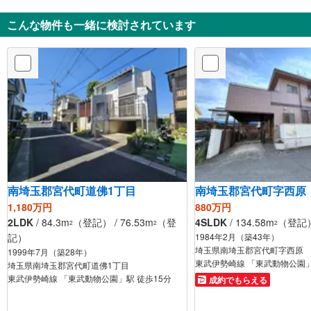
こんな物件も一緒に検討されています
南埼玉郡宮代町道佛1丁目
南埼玉郡宮代町字西原
1,180万円
880万円
2LDK
/ 84.3m
（登記） / 76.53m
（登
4SLDK
/ 134.58m
（登記） 
2
2
2
記）
1984年2月（築43年）
埼玉県南埼玉郡宮代町字西原
1999年7月（築28年）
東武伊勢崎線 「東武動物公園」
埼玉県南埼玉郡宮代町道佛1丁目
東武伊勢崎線 「東武動物公園」駅 徒歩15分
成約でもらえる