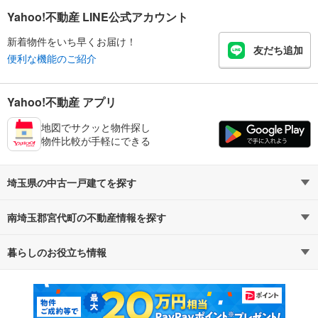
Yahoo!不動産 LINE公式アカウント
新着物件をいち早くお届け！
友だち追加
便利な機能のご紹介
Yahoo!不動産 アプリ
地図でサクッと物件探し
物件比較が手軽にできる
埼玉県の中古一戸建てを探す
南埼玉郡宮代町の不動産情報を探す
路線・駅から探す
地域から探す
暮らしのお役立ち情報
不動産・住宅
賃貸住宅
通勤・通学時間から探す
地図から探す
マンションカタログ
教えて！住まいの先生
新築マンション
中古マンション