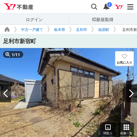
Yahoo!不動産
検索
通知
i
ログイン
ID新規取得
中古一戸建て
栃木県
足利市
福居駅
足利市新
足利市新宿町
1
/
11
お気に入り
間取り
画像一覧