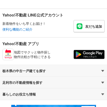
Yahoo!不動産 LINE公式アカウント
新着物件をいち早くお届け！
友だち追加
便利な機能のご紹介
Yahoo!不動産 アプリ
地図でサクッと物件探し
物件比較が手軽にできる
栃木県の中古一戸建てを探す
足利市の不動産情報を探す
路線・駅から探す
地域から探す
暮らしのお役立ち情報
不動産・住宅
賃貸住宅
通勤・通学時間から探す
地図から探す
マンションカタログ
教えて！住まいの先生