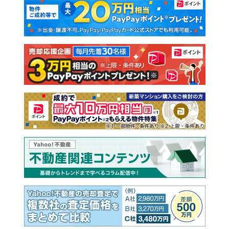
新築マンション
中古マンション
新築一戸建て
中古一戸建て
注文住宅
土地
売却査定