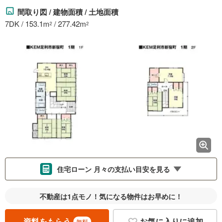
間取り図 / 建物面積 / 土地面積
7DK / 153.1m
/ 277.42m
2
2
住宅ローン 月々の支払い目安を見る
支払いの目安をシミュレーションすることができます。
不動産は1点モノ！気になる物件はお早めに！
％
金利
資料をもらう
お気に入りに追加
無料