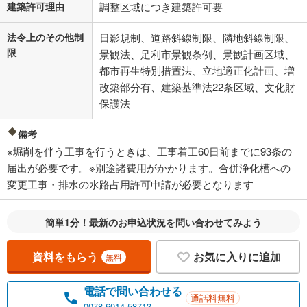
建築許可理由
調整区域につき建築許可要
法令上のその他制
日影規制、道路斜線制限、隣地斜線制限、
限
景観法、足利市景観条例、景観計画区域、
都市再生特別措置法、立地適正化計画、増
改築部分有、建築基準法22条区域、文化財
保護法
備考
※堀削を伴う工事を行うときは、工事着工60日前までに93条の
届出が必要です。※別途諸費用がかかります。合併浄化槽への
変更工事・排水の水路占用許可申請が必要となります
簡単1分！最新のお申込状況を問い合わせてみよう
資料をもらう
お気に入りに追加
無料
電話で問い合わせる
通話料無料
0078-6014-58713