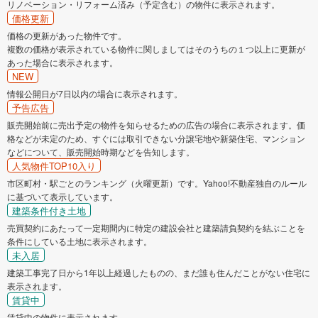
リノベーション・リフォーム済み（予定含む）の物件に表示されます。
価格更新
価格の更新があった物件です。
複数の価格が表示されている物件に関しましてはそのうちの１つ以上に更新が
あった場合に表示されます。
NEW
情報公開日が7日以内の場合に表示されます。
予告広告
販売開始前に売出予定の物件を知らせるための広告の場合に表示されます。価
格などが未定のため、すぐには取引できない分譲宅地や新築住宅、マンション
などについて、販売開始時期などを告知します。
人気物件TOP10入り
市区町村・駅ごとのランキング（火曜更新）です。Yahoo!不動産独自のルール
に基づいて表示しています。
建築条件付き土地
売買契約にあたって一定期間内に特定の建設会社と建築請負契約を結ぶことを
条件にしている土地に表示されます。
未入居
建築工事完了日から1年以上経過したものの、まだ誰も住んだことがない住宅に
表示されます。
賃貸中
賃貸中の物件に表示されます。