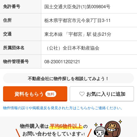
免許番号
国土交通大臣免許(1)第009804号
住所
栃木県宇都宮市元今泉7丁目3-11
交通
東北本線 「宇都宮」駅 徒歩21分
所属団体名
（公社）全日本不動産協会
物件管理番号
08-230011202121
不動産会社に物件探しを相談してみよう！
資料をもらう
お気に入りに追加
無料
物件情報の誤りや掲載違反を発見された方はこちらからご連絡ください。
物件購入者
平均6物件以上
は
の
お問い合わせをしています
※1