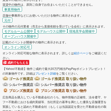
賃貸中の物件は、原則ご自身でお住まいいただくことができません。
事業用物件
店舗や事務所などにお使いいただける物件に表示されます。
元付
その物件の元付業者（売主から直接依頼を受けている会社）に表示されます。
モデルルーム公開中
モデルハウス公開中
現地見学会開催中
オープンハウス開催中
記載のイベントが開催中の物件に表示されます。
オンライン対応可
オンライン対応可能な物件に表示されます。詳しくは
紹介ページ
をご確認くだ
さい。
成約でもらえる
【Yahoo!不動産】物件ご成約で最大20万円相当PayPayポイントプレゼント！
の対象物件です。詳細は
プレゼント詳細
をご覧ください。
ゴールド推奨店
ゴールド推奨店 取り扱い物件
シルバー推奨店
シルバー推奨店 取り扱い物件
ブロンズ推奨店
ブロンズ推奨店 取り扱い物件
広告商品を購入している不動産会社のうち、物件情報の正確性、法令遵守、ヤ
フー不動産における成約実績等、当社所定の基準を満たした優良な店舗運営を
実践していると認めた不動産会社（もしくは当該認定を受けた不動産会社の取