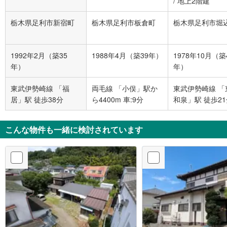
/
地上2階建
栃木県足利市新宿町
栃木県足利市板倉町
栃木県足利市堀
1992年2月（築35
1988年4月（築39年）
1978年10月（築
年）
年）
東武伊勢崎線 「福
両毛線 「小俣」駅か
東武伊勢崎線 「
居」駅 徒歩38分
ら4400m 車:9分
和泉」駅 徒歩2
こんな物件も一緒に検討されています