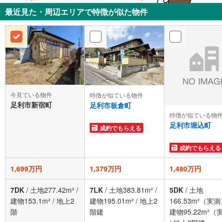
最近見た・周辺エリアで特徴が似た物件
今見ている物件
特徴が似ている物件
足利市新宿町
足利市板倉町
特徴が似ている物
足利市堀込町
成約でもらえる
成約でもらえる
1,699万円
1,379万円
1,480万円
7DK
/
土地277.42m²
/
7LK
/
土地383.81m²
/
5DK
/
土地
建物153.1m²
/
地上2
建物195.01m²
/
地上2
166.53m²（実
階
階建
建物95.22m²（