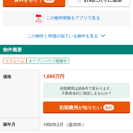
この物件情報をアプリで見る
0.01%
14.99%
この物件と特徴の似ている物件を見る
返済期間
物件概要
一般的には最長35年まで借り入れ可能です。多くの金融機関
が完済時の年齢は80歳までを条件としています。
リフォーム
オープンハウス開催中
万円
頭金
閉じる
1,699万円
価格
0万円
1,699万円
初期費用は諸条件で変わります。
不動産会社に相談しませんか？
自己資金から住宅購入にかけられる金額を入力してくださ
い。一般的には物件価格の2割までが目安です。
万円
初期費用が知りたい
ボーナス
無料
閉じる
/回
築年月
1992年2月（築35年）