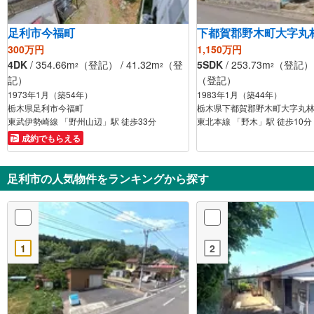
足利市今福町
下都賀郡野木町大字丸
300万円
1,150万円
4DK
/ 354.66m
（登記） / 41.32m
（登
5SDK
/ 253.73m
（登記） /
2
2
2
記）
（登記）
1973年1月（築54年）
1983年1月（築44年）
栃木県足利市今福町
栃木県下都賀郡野木町大字丸
東武伊勢崎線 「野州山辺」駅 徒歩33分
東北本線 「野木」駅 徒歩10分
成約でもらえる
足利市の人気物件をランキングから探す
1
2