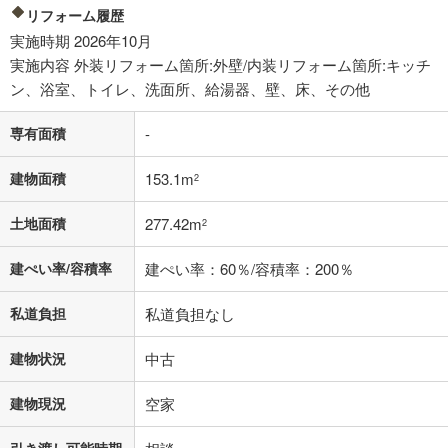
0円
1,699万円
リフォーム履歴
年2回払いを想定しています。毎月の返済額に加えて、ボー
実施時期 2026年10月
ナス時の増額分（1回分）を入力してください。
実施内容 外装リフォーム箇所:外壁/内装リフォーム箇所:キッチ
ボーナス払いの限度額は金融機関によって異なります。
ン、浴室、トイレ、洗面所、給湯器、壁、床、その他
44,103
円
/月
月々の返済額
閉じる
専有面積
-
「金利」については、ご利用を予定されている金融機関等にご確認の
上、ご自身での入力をお願いいたします。初期設定で自動入力されてい
建物面積
153.1m
2
る値は、実際の金融機関等における貸出金利とは何ら関係がなく、実際
の金融機関等における貸出金利を何ら保証するものではありません。返
土地面積
277.42m
済方法「元利均等返済」にて算出しております。入力された金利を35年
2
適用した場合の計算結果を表示しています。
その他月額費用や、初期費用がかかります。ご注意ください。実際にお
建ぺい率/容積率
建ぺい率：60％/容積率：200％
借り入れの際は各金融機関等に、必ずご自身でご確認をお願いいたしま
す。
私道負担
私道負担なし
条件によってお借り入れができないことがあります。
建物状況
中古
不動産会社に購入相談をする
無料
建物現況
空家
閉じる
引き渡し可能時期