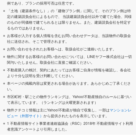
例であり、プランの採用可否は任意です。
「土地（建築条件なし）」の「建物プラン例」に関して、そのプラン例は特
定の建築請負会社によるもので、 当該建築請負会社以外で建てた場合、同様
のものが同価格で建てられるとは限りません。また、建築請負会社を特定す
るものではありません。
お客様が入力する個人情報を含むお問い合わせデータは、当該物件の取扱会
社に送信され、そこで管理されます。
お問い合わせをされたお客様へは、取扱会社がご連絡いたします。
物件に関するお客様のお問い合わせについては、LINEヤフー株式会社は一切
関与いたしません。取扱会社に直接ご確認ください。
不動産購入の検討、契約にあたってはお客様ご自身が情報を確認し、各会社
より十分な説明を受け判断してください。
本ページの掲載内容は変更される場合があります。あらかじめご了承くださ
い。
市区町村・駅ごとの物件ランキングは、Yahoo!不動産独自のルールに基づい
て表示しています。（ランキングは火曜更新されます）
物件クチコミ情報は主にYahoo!不動産が独自で収集し、一部は
マンションレ
ビュー（外部サイト）
から提供されたものを表示しています。
1 不動産情報サイト事業者連絡協議会（RSC）2018年 不動産情報サイト利用
者意識アンケートより引用しました。