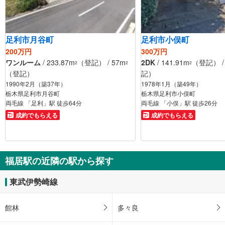
足利市月谷町
足利市小俣町
200万円
300万円
ワンルーム
/ 233.87m
（登記） / 57m
2DK
/ 141.91m
（登記） / 
2
2
2
（登記）
記）
1990年2月（築37年）
1978年1月（築49年）
栃木県足利市月谷町
栃木県足利市小俣町
両毛線 「足利」駅 徒歩64分
両毛線 「小俣」駅 徒歩26分
成約でもらえる
成約でもらえる
福居駅の近隣の駅から探す
東武伊勢崎線
館林
多々良