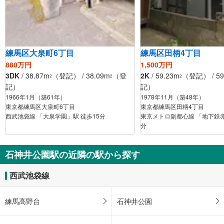
練馬区大泉町6丁目
練馬区田柄4丁目
880万円
1,500万円
3DK
/ 38.87m
（登記） / 38.09m
（登
2K
/ 59.23m
（登記） / 59
2
2
2
記）
記）
1966年1月（築61年）
1978年11月（築48年）
東京都練馬区大泉町6丁目
東京都練馬区田柄4丁目
西武池袋線 「大泉学園」駅 徒歩15分
東京メトロ副都心線 「地下鉄赤
分
石神井公園駅の近隣の駅から探す
西武池袋線
練馬高野台
石神井公園