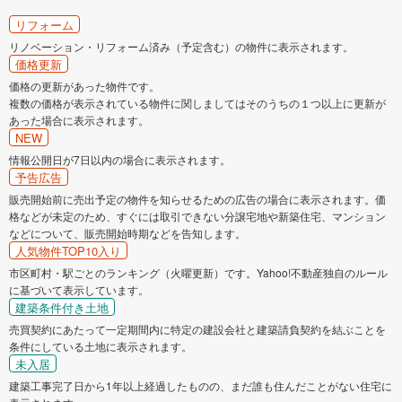
リフォーム
リノベーション・リフォーム済み（予定含む）の物件に表示されます。
価格更新
価格の更新があった物件です。
複数の価格が表示されている物件に関しましてはそのうちの１つ以上に更新が
あった場合に表示されます。
NEW
情報公開日が7日以内の場合に表示されます。
予告広告
販売開始前に売出予定の物件を知らせるための広告の場合に表示されます。価
格などが未定のため、すぐには取引できない分譲宅地や新築住宅、マンション
などについて、販売開始時期などを告知します。
人気物件TOP10入り
市区町村・駅ごとのランキング（火曜更新）です。Yahoo!不動産独自のルール
に基づいて表示しています。
建築条件付き土地
売買契約にあたって一定期間内に特定の建設会社と建築請負契約を結ぶことを
条件にしている土地に表示されます。
未入居
建築工事完了日から1年以上経過したものの、まだ誰も住んだことがない住宅に