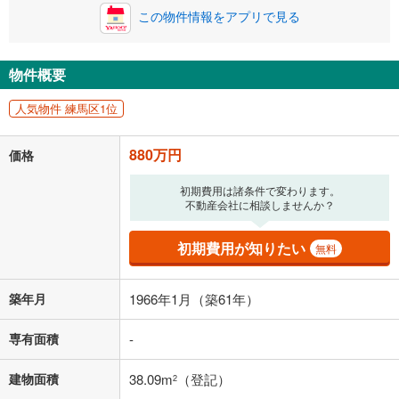
この物件情報をアプリで見る
0円
880万円
年2回払いを想定しています。毎月の返済額に加えて、ボー
ナス時の増額分（1回分）を入力してください。
物件概要
ボーナス払いの限度額は金融機関によって異なります。
22,843
円
/月
人気物件 練馬区1位
月々の返済額
閉じる
880万円
価格
「金利」については、ご利用を予定されている金融機関等にご確認の
上、ご自身での入力をお願いいたします。初期設定で自動入力されてい
初期費用は諸条件で変わります。
る値は、実際の金融機関等における貸出金利とは何ら関係がなく、実際
不動産会社に相談しませんか？
の金融機関等における貸出金利を何ら保証するものではありません。返
済方法「元利均等返済」にて算出しております。入力された金利を35年
適用した場合の計算結果を表示しています。
初期費用が知りたい
無料
その他月額費用や、初期費用がかかります。ご注意ください。実際にお
借り入れの際は各金融機関等に、必ずご自身でご確認をお願いいたしま
す。
築年月
1966年1月（築61年）
条件によってお借り入れができないことがあります。
専有面積
-
不動産会社に購入相談をする
無料
建物面積
38.09m
（登記）
2