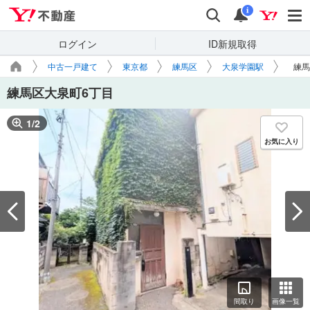
Yahoo!不動産
検索
通知
i
ログイン
ID新規取得
中古一戸建て
東京都
練馬区
大泉学園駅
練馬
練馬区大泉町6丁目
1
/
2
お気に入り
間取り
画像一覧