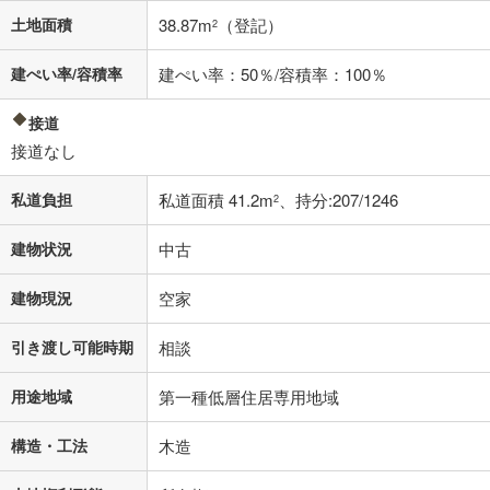
閉じる
土地面積
38.87m
（登記）
2
建ぺい率/容積率
建ぺい率：50％/容積率：100％
接道
接道なし
私道負担
私道面積 41.2m
、持分:207/1246
2
建物状況
中古
建物現況
空家
引き渡し可能時期
相談
用途地域
第一種低層住居専用地域
構造・工法
木造