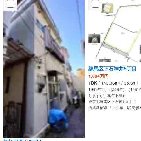
練馬区下石神井5丁目
1,084万円
1DK
/ 143.36m
/ 35.6m
2
2
1961年1月（築66年）（196
りますが、築年不詳）
東京都練馬区下石神井5丁目
西武新宿線 「上井草」駅 徒歩