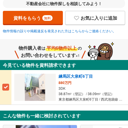
不動産会社に物件探しを相談してみよう！
資料をもらう
お気に入りに追加
無料
物件情報の誤りや掲載違反を発見された方はこちらからご連絡ください。
物件購入者
平均6物件以上
は
の
お問い合わせをしています
※1
今見ている物件を資料請求できます
練馬区大泉町6丁目
880万円
3DK
38.87m
（登記） / 38.09m
（登記）
2
2
東京都練馬区大泉町6丁目 / 西武池袋線 「大泉学園」駅 徒歩15分
こんな物件も一緒に検討されています