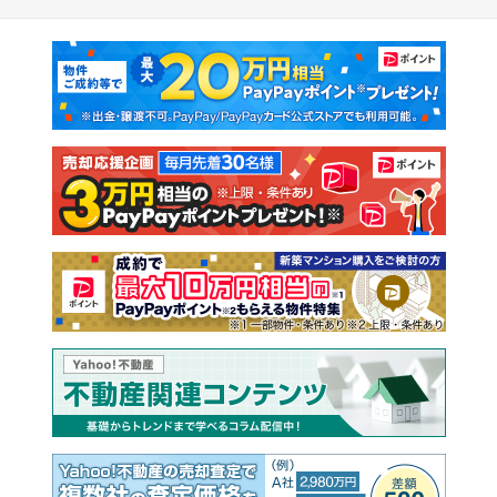
マンションカタログ
教えて！住まいの先生
新築マンション
中古マンション
新築一戸建て
中古一戸建て
注文住宅
土地
売却査定