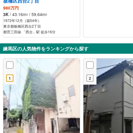
板橋区西台2丁目
980万円
3K
/ 43.16m
/ 59.64m
2
2
1972年12月（築54年）
東京都板橋区西台2丁目
都営三田線 「西台」駅 徒歩16分
練馬区の人気物件をランキングから探す
1
2