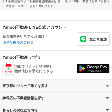
1 不動産情報サイト事業者連絡協議会（RSC）2018年 不動産情報サイト利用
者意識アンケートより引用しました。
Yahoo!不動産 LINE公式アカウント
新着物件をいち早くお届け！
友だち追加
便利な機能のご紹介
Yahoo!不動産 アプリ
地図でサクッと物件探し
物件比較が手軽にできる
東京都の中古一戸建てを探す
練馬区の不動産情報を探す
路線・駅から探す
地域から探す
暮らしのお役立ち情報
不動産・住宅
賃貸住宅
通勤・通学時間から探す
地図から探す