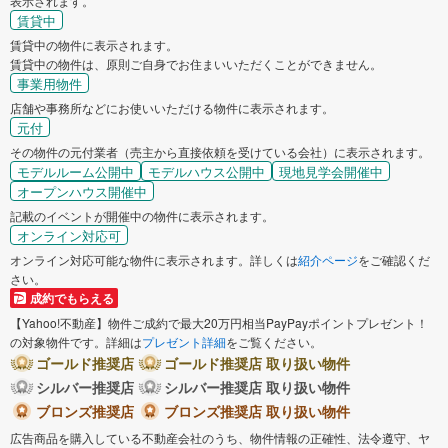
表示されます。
賃貸中
賃貸中の物件に表示されます。
賃貸中の物件は、原則ご自身でお住まいいただくことができません。
事業用物件
店舗や事務所などにお使いいただける物件に表示されます。
元付
その物件の元付業者（売主から直接依頼を受けている会社）に表示されます。
モデルルーム公開中
モデルハウス公開中
現地見学会開催中
オープンハウス開催中
記載のイベントが開催中の物件に表示されます。
オンライン対応可
オンライン対応可能な物件に表示されます。詳しくは
紹介ページ
をご確認くだ
さい。
成約でもらえる
【Yahoo!不動産】物件ご成約で最大20万円相当PayPayポイントプレゼント！
の対象物件です。詳細は
プレゼント詳細
をご覧ください。
ゴールド推奨店
ゴールド推奨店 取り扱い物件
シルバー推奨店
シルバー推奨店 取り扱い物件
ブロンズ推奨店
ブロンズ推奨店 取り扱い物件
広告商品を購入している不動産会社のうち、物件情報の正確性、法令遵守、ヤ