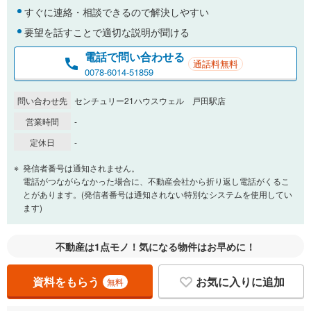
％
金利
すぐに連絡・相談できるので解決しやすい
要望を話すことで適切な説明が聞ける
電話で問い合わせる
通話料無料
0.01%
14.99%
0078-6014-51859
問い合わせ先
センチュリー21ハウスウェル 戸田駅店
返済期間
営業時間
-
一般的には最長35年まで借り入れ可能です。多くの金融機関
定休日
-
が完済時の年齢は80歳までを条件としています。
万円
頭金
発信者番号は通知されません。
閉じる
電話がつながらなかった場合に、不動産会社から折り返し電話がくるこ
とがあります。(発信者番号は通知されない特別なシステムを使用してい
ます)
0万円
880万円
自己資金から住宅購入にかけられる金額を入力してくださ
不動産は1点モノ！気になる物件はお早めに！
い。一般的には物件価格の2割までが目安です。
万円
ボーナス
閉じる
/回
資料をもらう
お気に入りに追加
無料