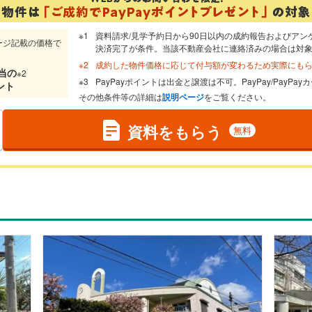
資料請求/見学予約日から90日以内の成約報告およびアン
ージ記載の価格で
決済完了が条件。当該不動産会社に連絡済みの場合は対
成約した物件価格に応じて付与額が変わるため実際にも
当
の
※2
PayPayポイントは出金と譲渡は不可。PayPay/PayP
ント
その他条件等の詳細は
説明ページ
をご覧ください。
資料をもらう
無料