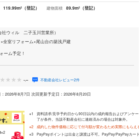
119.99m
（登記）
89.9m
（登記）
建物面積
2
2
会社ウィル 二子玉川営業所）
キ×全室リフォーム×尾山台の築浅戸建
フォーム予定！
不動産会社レビュー2件
-.--
：2026年8月7日 次回更新予定日：2026年8月20日
資料請求/見学予約日から90日以内の成約報告およびアンケー
了が条件。当該不動産会社に連絡済みの場合は対象外。
成約した物件価格に応じて付与額が変わるため実際にもらえ
の
※2
PayPayポイントは出金と譲渡は不可。PayPay/PayPay