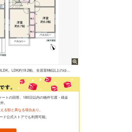
間取りは延床面積89.9平米の3LDK。LDK約19.2帖、全居室6帖以上のゆとりのあるプラン。LDKにはウッドデッキ付きで、畳数以上の広がりを感じることができます。リフォームは8月末に完成予定です。
ケートの回答、180日以内の物件引渡・残金
象外。
らえる額と異なる場合あり。
ayカード公式ストアでも利用可能。