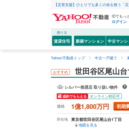
【災害支援】ひとりでも多くの命を救う「災
IDでもっ
ログイン
借りる
賃貸住宅
新築マンション
中古マンシ
Yahoo!不動産トップ
中古一戸建て
世田谷区尾山台
おすすめ
シルバー推奨店 取り扱い物件
オンライン対応可
成約でもらえる
1億1,800万円
初期
価格
所在地
東京都世田谷区尾山台1丁目
地図を見る