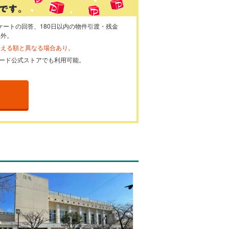
ケートの回答、180日以内の物件引渡・残金
象外。
らえる額と異なる場合あり。
ayカード公式ストアでも利用可能。