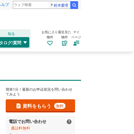
ヘルプ
鈴木愛理
検索
お気に入り
最近見た
マイ
知る
物件
物件
ページ
タログ/質問
簡単1分！最新のお申込状況を問い合わせ
てみよう
資料をもらう
無料
電話でお問い合わせ
通話料無料