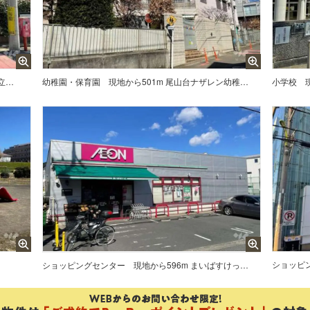
現地から91m 尾山台保育園［私立］の外観
幼稚園・保育園
現地から501m 尾山台ナザレン幼稚園［私立］の外観
小学校
ショッピ
ショッピングセンター
現地から596m まいばすけっと（玉堤2丁目店）の外観