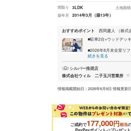
間取り
3LDK
土地面積
2014年3月（築13年）
築年月
おすすめポイント
西岡慶人 （株式
■駐車2台×ウッドデッ
■2026年8月末全室リ
続きを見る
シルバー推奨店
株式会社ウィル 二子玉川営業所
情報掲載開始日：2026年6月9日 情報更新日
177,000
円
ご成約で
相当
PayPayポイント
プレゼント
※3