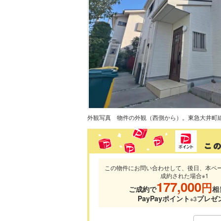
外観写真
この物件にお問い合わせして、後日、本ペ
成約された場合※1
177,000
円
ご成約で
相
PayPayポイント
プレゼ
※3