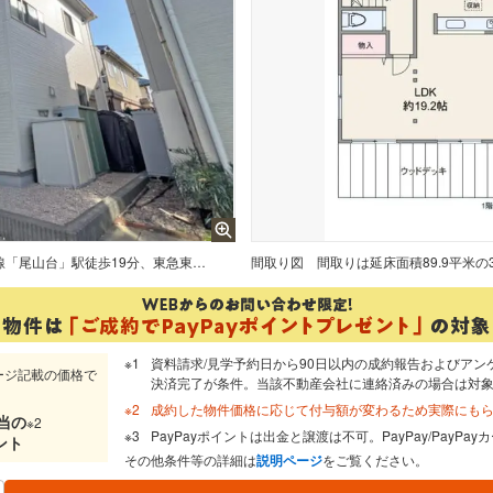
物件の外観（西側から）。東急大井町線「尾山台」駅徒歩19分、東急東横線「田園調布」駅徒歩22分の閑静な住宅地です。2台駐車できるカーポート付き。
間取り図
資料請求/見学予約日から90日以内の成約報告およびアン
ージ記載の価格で
決済完了が条件。当該不動産会社に連絡済みの場合は対
成約した物件価格に応じて付与額が変わるため実際にも
当
の
※2
PayPayポイントは出金と譲渡は不可。PayPay/PayP
ント
その他条件等の詳細は
説明ページ
をご覧ください。