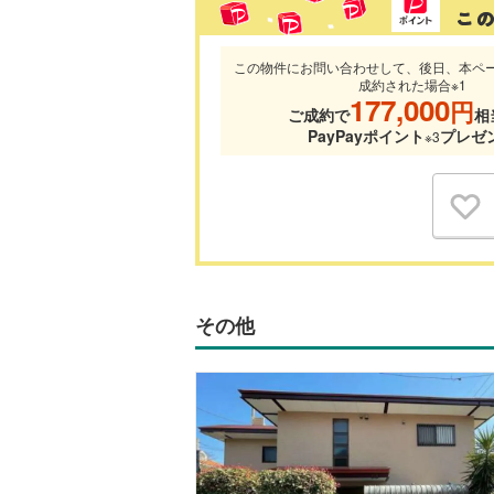
この物件にお問い合わせして、後日、本ペ
成約された場合※1
177,000
円
ご成約で
相
PayPayポイント
プレゼ
※3
その他