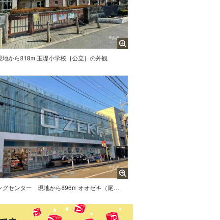
現地から818m 玉堤小学校［公立］の外観
ングセンター
現地から896m オオゼキ（尾山台店）の外観