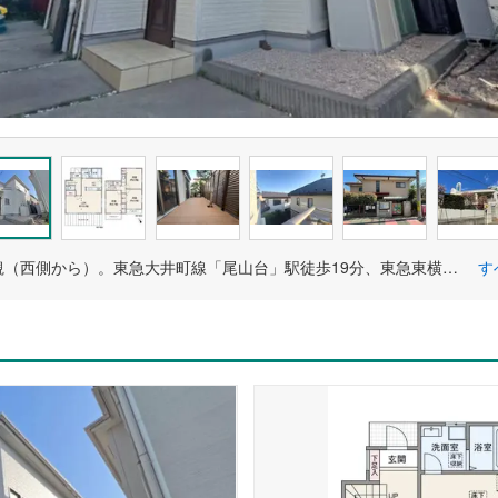
物件の外観（西側から）。東急大井町線「尾山台」駅徒歩19分、東急東横線「田園調布」駅徒歩22分の閑静な住宅地です。2台駐車できるカーポート付き。
す