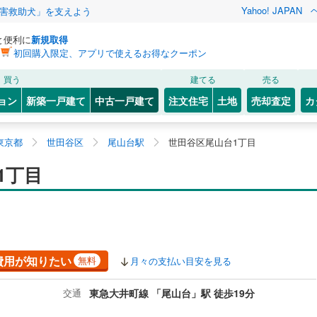
Yahoo! JAPAN
害救助犬」を支えよう
と便利に
新規取得
初回購入限定、アプリで使えるお得なクーポン
買う
建てる
売る
ョン
新築一戸建て
中古一戸建て
注文住宅
土地
売却査定
カ
東京都
世田谷区
尾山台駅
世田谷区尾山台1丁目
1丁目
費用が知りたい
無料
月々の支払い目安を見る
交通
東急大井町線 「尾山台」駅 徒歩19分