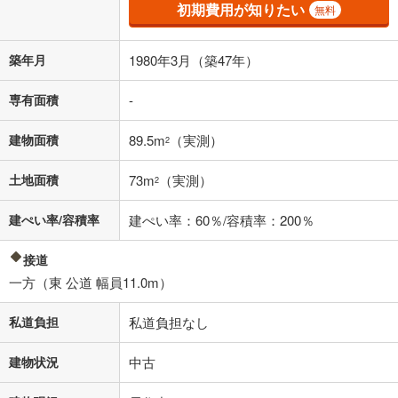
その他月額費用や、初期費用がかかります。ご注意ください。実際にお
初期費用が知りたい
無料
借り入れの際は各金融機関等に、必ずご自身でご確認をお願いいたしま
す。
条件によってお借り入れができないことがあります。
築年月
1980年3月（築47年）
不動産会社に購入相談をする
無料
専有面積
-
建物面積
89.5m
（実測）
2
閉じる
土地面積
73m
（実測）
2
建ぺい率/容積率
建ぺい率：60％/容積率：200％
接道
一方（東 公道 幅員11.0m）
私道負担
私道負担なし
建物状況
中古