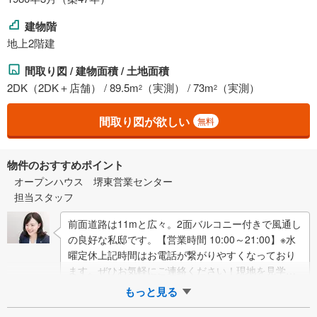
建物階
地上2階建
間取り図 / 建物面積 / 土地面積
2DK（2DK＋店舗） / 89.5m
（実測） / 73m
（実測）
2
2
間取り図が欲しい
無料
物件のおすすめポイント
オープンハウス 堺東営業センター
担当スタッフ
前面道路は11mと広々。2面バルコニー付きで風通し
の良好な私邸です。【営業時間 10:00～21:00】※水
曜定休上記時間はお電話が繋がりやすくなっており
ます。ぜひお気軽にご連絡ください！現地を見学さ
れる場合は「室内・現地を見学す…
もっと見る