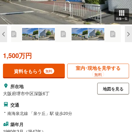
画像一覧
1,500万円
室内･現地を見学する
資料をもらう
無料
無料
所在地
地図を見る
大阪府堺市中区深阪6丁
交通
南海泉北線 「泉ケ丘」駅 徒歩20分
築年月
1980年3月（築47年）