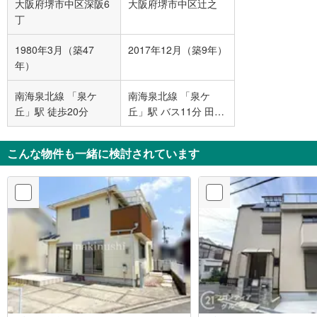
大阪府堺市中区深阪6
大阪府堺市中区辻之
丁
1980年3月（築47
2017年12月（築9年）
年）
南海泉北線 「泉ケ
南海泉北線 「泉ケ
丘」駅 徒歩20分
丘」駅 バス11分 田園
北口 バス停下車 徒歩
4分
こんな物件も一緒に検討されています