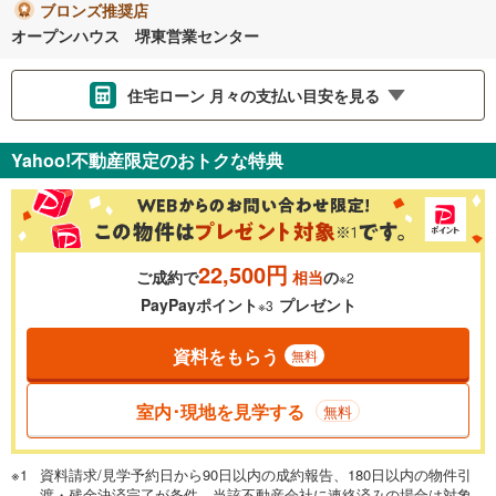
ブロンズ推奨店
オープンハウス 堺東営業センター
住宅ローン 月々の支払い目安を見る
支払いの目安をシミュレーションすることができます。
Yahoo!不動産限定のおトクな特典
％
金利
22,500円
ご成約で
相当
の
※2
0.01%
14.99%
PayPayポイント
プレゼント
※3
資料をもらう
無料
返済期間
一般的には最長35年まで借り入れ可能です。多くの金融機関
室内･現地を見学する
無料
が完済時の年齢は80歳までを条件としています。
万円
頭金
閉じる
資料請求/見学予約日から90日以内の成約報告、180日以内の物件引
渡・残金決済完了が条件。当該不動産会社に連絡済みの場合は対象