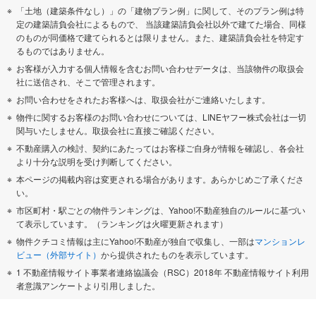
「土地（建築条件なし）」の「建物プラン例」に関して、そのプラン例は特
定の建築請負会社によるもので、 当該建築請負会社以外で建てた場合、同様
のものが同価格で建てられるとは限りません。また、建築請負会社を特定す
るものではありません。
お客様が入力する個人情報を含むお問い合わせデータは、当該物件の取扱会
社に送信され、そこで管理されます。
お問い合わせをされたお客様へは、取扱会社がご連絡いたします。
物件に関するお客様のお問い合わせについては、LINEヤフー株式会社は一切
関与いたしません。取扱会社に直接ご確認ください。
不動産購入の検討、契約にあたってはお客様ご自身が情報を確認し、各会社
より十分な説明を受け判断してください。
本ページの掲載内容は変更される場合があります。あらかじめご了承くださ
い。
市区町村・駅ごとの物件ランキングは、Yahoo!不動産独自のルールに基づい
て表示しています。（ランキングは火曜更新されます）
物件クチコミ情報は主にYahoo!不動産が独自で収集し、一部は
マンションレ
ビュー（外部サイト）
から提供されたものを表示しています。
1 不動産情報サイト事業者連絡協議会（RSC）2018年 不動産情報サイト利用
者意識アンケートより引用しました。