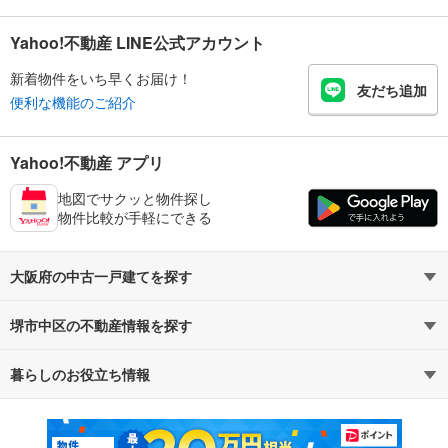
Yahoo!不動産 LINE公式アカウント
新着物件をいち早くお届け！
友だち追加
便利な機能のご紹介
Yahoo!不動産 アプリ
地図でサクッと物件探し
物件比較が手軽にできる
大阪府の中古一戸建てを探す
堺市中区の不動産情報を探す
路線・駅から探す
地域から探す
暮らしのお役立ち情報
不動産・住宅
賃貸住宅
通勤・通学時間から探す
地図から探す
マンションカタログ
教えて！住まいの先生
新築マンション
中古マンション