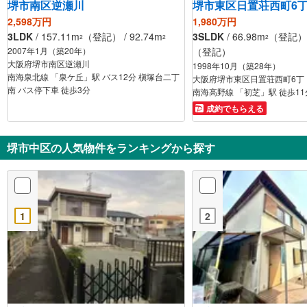
堺市南区逆瀬川
堺市東区日置荘西町6
2,598万円
1,980万円
3LDK
/ 157.11m
（登記） / 92.74m
3SLDK
/ 66.98m
（登記） /
2
2
2
2007年1月（築20年）
（登記）
大阪府堺市南区逆瀬川
1998年10月（築28年）
南海泉北線 「泉ケ丘」駅 バス12分 槇塚台二丁
大阪府堺市東区日置荘西町6丁
南 バス停下車 徒歩3分
南海高野線 「初芝」駅 徒歩11
成約でもらえる
堺市中区の人気物件をランキングから探す
1
2