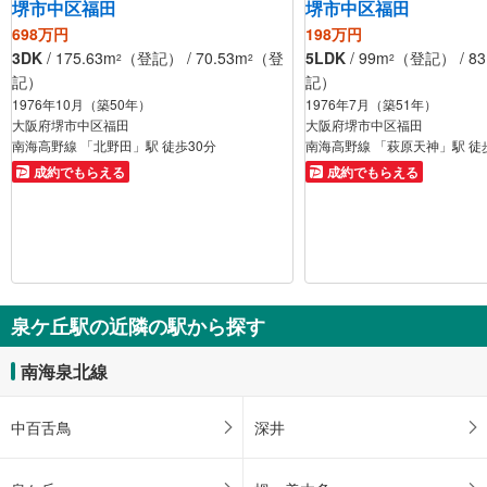
堺市中区福田
堺市中区福田
698万円
198万円
3DK
/ 175.63m
（登記） / 70.53m
（登
5LDK
/ 99m
（登記） / 83
2
2
2
記）
記）
1976年10月（築50年）
1976年7月（築51年）
大阪府堺市中区福田
大阪府堺市中区福田
南海高野線 「北野田」駅 徒歩30分
南海高野線 「萩原天神」駅 徒
成約でもらえる
成約でもらえる
泉ケ丘駅の近隣の駅から探す
南海泉北線
中百舌鳥
深井