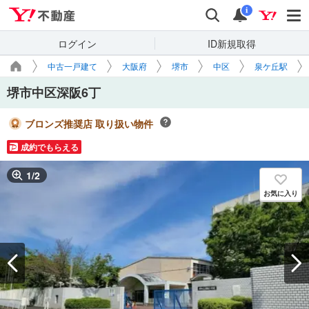
Yahoo!不動産
検索
通知
i
ログイン
ID新規取得
中古一戸建て
大阪府
堺市
中区
泉ケ丘駅
堺市中区深阪6丁
ブロンズ推奨店 取り扱い物件
成約でもらえる
1
/
2
お気に入り