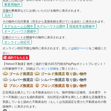
事業用物件
店舗や事務所などにお使いいただける物件に表示されます。
元付
その物件の元付業者（売主から直接依頼を受けている会社）に表示されます。
モデルルーム公開中
モデルハウス公開中
現地見学会開催中
オープンハウス開催中
記載のイベントが開催中の物件に表示されます。
オンライン対応可
オンライン対応可能な物件に表示されます。詳しくは
紹介ページ
をご確認くだ
さい。
成約でもらえる
【Yahoo!不動産】物件ご成約で最大20万円相当PayPayポイントプレゼント！
の対象物件です。詳細は
プレゼント詳細
をご覧ください。
ゴールド推奨店
ゴールド推奨店 取り扱い物件
シルバー推奨店
シルバー推奨店 取り扱い物件
ブロンズ推奨店
ブロンズ推奨店 取り扱い物件
広告商品を購入している不動産会社のうち、物件情報の正確性、法令遵守、ヤ
フー不動産における成約実績等、当社所定の基準を満たした優良な店舗運営を
実践していると認めた不動産会社（もしくは当該認定を受けた不動産会社の取
扱物件）に表示されます。