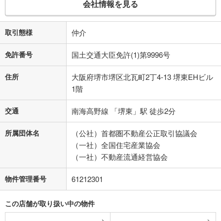
会社情報を見る
取引態様
仲介
免許番号
国土交通大臣免許(1)第9996号
住所
大阪府堺市堺区北瓦町2丁4-13 堺東EHビル
1階
交通
南海高野線 「堺東」駅 徒歩2分
所属団体名
（公社）首都圏不動産公正取引協議会
（一社）全国住宅産業協会
（一社）不動産流通経営協会
物件管理番号
61212301
この店舗が取り扱い中の物件