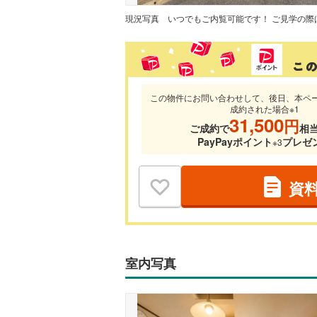
現況写真
この物件にお問い合わせして、後日、本ペ
成約された場合※1
31,500
円
ご成約で
相
PayPayポイント
プレゼ
※3
資
室内写真