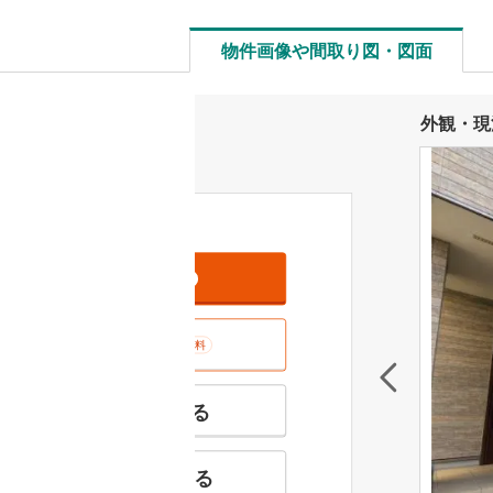
物件画像や間取り図・図面
外観・現
資料をもらう
無料
室内･現地を見学する
無料
特徴の似た物件を見る
お気に入りに追加する