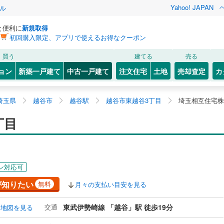
Yahoo! JAPAN
ル
と便利に
新規取得
初回購入限定、アプリで使えるお得なクーポン
買う
建てる
売る
ョン
新築一戸建て
中古一戸建て
注文住宅
土地
売却査定
カ
埼玉県
越谷市
越谷駅
越谷市東越谷3丁目
埼玉相互住宅株
丁目
ン対応可
が知りたい
無料
月々の支払い目安を見る
交通
東武伊勢崎線 「越谷」駅 徒歩19分
地図を見る