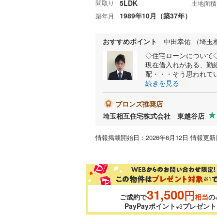
間取り
5LDK
土地面積
1989年10月（築37年）
築年月
おすすめポイント
中田幸佑 （埼玉
◇住宅ローンについて
現在借入れがある、勤
配・・・そう思われて
続きを見る
ブロンズ推奨店
埼玉相互住宅株式会社 東越谷店
情報掲載開始日：2026年6月12日 情報更新日
31,500
円
ご成約で
相当
の
PayPayポイント
プレゼント
※3