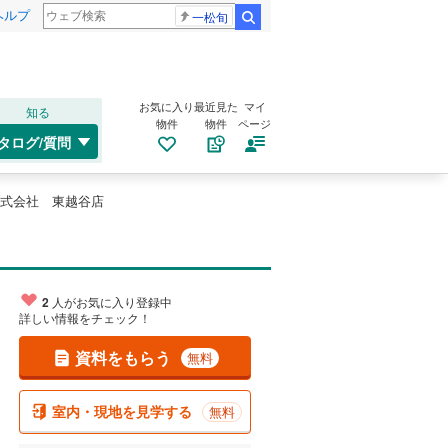
ヘルプ
一松旬
検索
お気に入り
最近見た
マイ
知る
物件
物件
ページ
タログ/質問
式会社 東越谷店
2
人がお気に入り登録中
詳しい情報をチェック！
資料をもらう
無料
室内・現地を見学する
無料