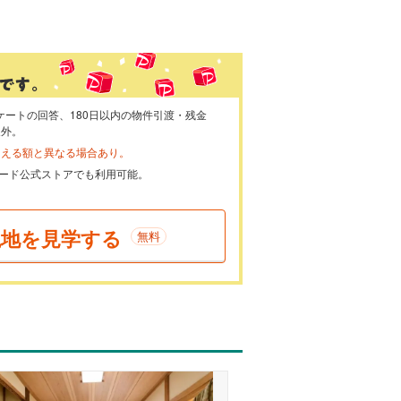
ケートの回答、180日以内の物件引渡・残金
象外。
らえる額と異なる場合あり。
ayカード公式ストアでも利用可能。
現地を見学する
無料