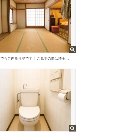
いつでもご内覧可能です！ ご見学の際は埼玉相互住宅（株）東越谷店までお気軽にご連絡ください！