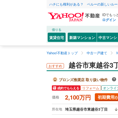
ハチにも権利がある？ ペルーの新しいルー
IDでもっ
ログイン
借りる
賃貸住宅
新築マンション
中古マンシ
Yahoo!不動産トップ
中古一戸建て
越谷市東越谷3
おすすめ
ブロンズ推奨店 取り扱い物件
リフォーム
オンライ
成約でもらえる
2,100万円
初期費用
価格
所在地
埼玉県越谷市東越谷3丁目