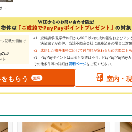
いつでもご内覧可能です！ ご見学の際は埼玉相互住宅（株）東越谷店までお気軽にご連絡ください！
資料請求/見学予約日から90日以内の成約報告およびアン
ージ記載の価格で
決済完了が条件。当該不動産会社に連絡済みの場合は対
成約した物件価格に応じて付与額が変わるため実際にも
当
の
※2
PayPayポイントは出金と譲渡は不可。PayPay/PayP
ント
その他条件等の詳細は
説明ページ
をご覧ください。
料をもらう
室内・
無料