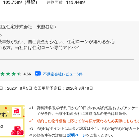
105.75m
（登記）
113.44m
建物面積
2
2
相互住宅株式会社 東越谷店）
◇
続年数が短い、自己資金が少ない、住宅ローンが組めるか心
いる方。当社には住宅ローン専門アドバイ
不動産会社レビュー6件
4.66
：2026年8月5日 次回更新予定日：2026年8月18日
資料請求/見学予約日から90日以内の成約報告およびアンケー
了が条件。当該不動産会社に連絡済みの場合は対象外。
成約した物件価格に応じて付与額が変わるため実際にもらえ
※2
PayPayポイントは出金と譲渡は不可。PayPay/PayPay
その他条件等の詳細は
説明ページ
をご覧ください。