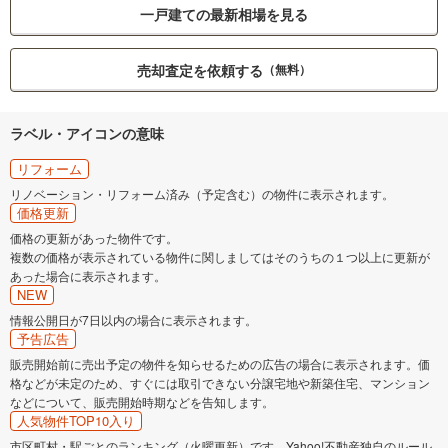
一戸建ての最新相場を見る
売却査定を依頼する
（無料）
ラベル・アイコンの意味
リフォーム
リノベーション・リフォーム済み（予定含む）の物件に表示されます。
価格更新
価格の更新があった物件です。
複数の価格が表示されている物件に関しましてはそのうちの１つ以上に更新が
あった場合に表示されます。
NEW
情報公開日が7日以内の場合に表示されます。
予告広告
販売開始前に売出予定の物件を知らせるための広告の場合に表示されます。価
格などが未定のため、すぐには取引できない分譲宅地や新築住宅、マンション
などについて、販売開始時期などを告知します。
人気物件TOP10入り
市区町村・駅ごとのランキング（火曜更新）です。Yahoo!不動産独自のルール