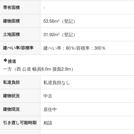
不動産会社に購入相談をする
無料
専有面積
-
建物面積
53.56m
（登記）
2
閉じる
土地面積
31.92m
（登記）
2
建ぺい率/容積率
建ぺい率：80％/容積率：300％
接道
一方（西 公道 幅員8.0m 接面2.9m）
私道負担
私道負担なし
建物状況
中古
建物現況
居住中
引き渡し可能時期
相談