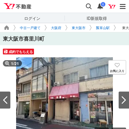
Yahoo!不動産
検索
通知
i
ログイン
ID新規取得
中古一戸建て
大阪府
東大阪市
瓢箪山駅
東大
東大阪市喜里川町
成約でもらえる
1
/
21
お気に入り