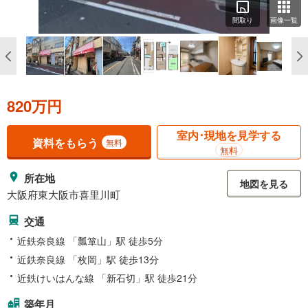
間取り
画像一覧
820万円
室内･現地を見学する
資料をもらう
無料
無料
所在地
地図を見る
大阪府東大阪市喜里川町
交通
近鉄奈良線 「瓢箪山」駅 徒歩5分
近鉄奈良線 「枚岡」駅 徒歩13分
近鉄けいはんな線 「新石切」駅 徒歩21分
築年月