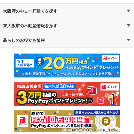
大阪府の中古一戸建てを探す
東大阪市の不動産情報を探す
路線・駅から探す
地域から探す
暮らしのお役立ち情報
不動産・住宅
賃貸住宅
通勤・通学時間から探す
地図から探す
マンションカタログ
教えて！住まいの先生
新築マンション
中古マンション
新築一戸建て
中古一戸建て
注文住宅
土地
売却査定