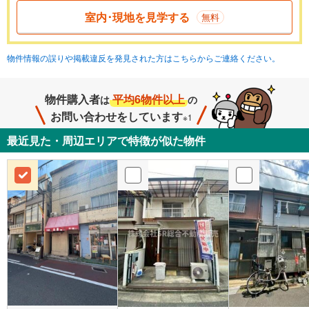
室内･現地を見学する
無料
物件情報の誤りや掲載違反を発見された方はこちらからご連絡ください。
物件購入者
平均6物件以上
は
の
お問い合わせをしています
※1
最近見た・周辺エリアで特徴が似た物件