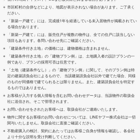
市区町村の合併などにより、地図が表示されない場合があります。ご了承く
ださい。
「新築一戸建て」には、完成後1年を経過している未入居物件が掲載されてい
る場合があります。
「新築一戸建て」には、販売住戸が複数の物件は、全ての住戸に該当しない
項目もあります。各問い合わせ先にご確認ください。
「建築条件付き土地」の価格には、建物価格は含まれません。
「建築条件付き土地」の「建物プラン例」は、土地購入者の設計プランの一
例であり、プランの採用可否は任意です。
「土地（建築条件なし）」の「建物プラン例」に関して、そのプラン例は特
定の建築請負会社によるもので、 当該建築請負会社以外で建てた場合、同様
のものが同価格で建てられるとは限りません。また、建築請負会社を特定す
るものではありません。
お客様が入力する個人情報を含むお問い合わせデータは、当該物件の取扱会
社に送信され、そこで管理されます。
お問い合わせをされたお客様へは、取扱会社がご連絡いたします。
物件に関するお客様のお問い合わせについては、LINEヤフー株式会社は一切
関与いたしません。取扱会社に直接ご確認ください。
不動産購入の検討、契約にあたってはお客様ご自身が情報を確認し、各会社
より十分な説明を受け判断してください。