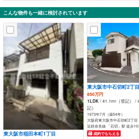
こんな物件も一緒に検討されています
東大阪市中石切町2丁
850万円
1LDK
/ 41.1m
（登記） / 4
2
記）
1973年7月（築54年）
大阪府東大阪市中石切町2丁目
近鉄奈良線 「石切」駅 徒歩10
東大阪市稲田本町1丁目
成約でもらえる