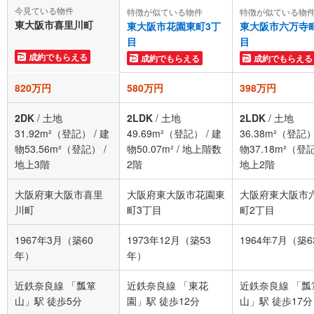
今見ている物件
特徴が似ている物件
特徴が似ている物
東大阪市喜里川町
東大阪市花園東町3丁
東大阪市六万寺
目
目
成約でもらえる
成約でもらえる
成約でもらえる
820万円
580万円
398万円
2DK
/
土地
2LDK
/
土地
2LDK
/
土地
31.92m²（登記）
/
建
49.69m²（登記）
/
建
36.38m²（登記
物53.56m²（登記）
/
物50.07m²
/
地上階数
物37.18m²（登
地上3階
2階
地上2階
大阪府東大阪市喜里
大阪府東大阪市花園東
大阪府東大阪市
川町
町3丁目
町2丁目
1967年3月（築60
1973年12月（築53
1964年7月（築
年）
年）
近鉄奈良線 「瓢箪
近鉄奈良線 「東花
近鉄奈良線 「瓢
山」駅 徒歩5分
園」駅 徒歩12分
山」駅 徒歩17分