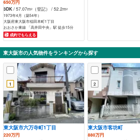
650万円
3DK
/ 57.07m
（登記） / 52.2m
2
2
1973年4月（築54年）
大阪府東大阪市稲田本町1丁目
おおさか東線 「高井田中央」駅 徒歩15分
成約でもらえる
東大阪市の人気物件をランキングから探す
1
2
東大阪市六万寺町1丁目
東大阪市客坊町
220万円
880万円