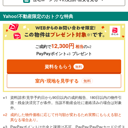
支払いの目安をシミュレーションすることができます。
Yahoo!不動産限定のおトクな特典
％
金利
12,300円
ご成約で
相当
の
※2
0.01%
14.99%
PayPayポイント
プレゼント
※3
資料をもらう
無料
返済期間
一般的には最長35年まで借り入れ可能です。多くの金融機関
室内･現地を見学する
無料
が完済時の年齢は80歳までを条件としています。
万円
頭金
閉じる
資料請求/見学予約日から90日以内の成約報告、180日以内の物件引
渡・残金決済完了が条件。当該不動産会社に連絡済みの場合は対象
外。
成約した物件価格に応じて付与額が変わるため実際にもらえる額と
0万円
820万円
異なる場合あり。
自己資金から住宅購入にかけられる金額を入力してくださ
PayPayポイントは出金と譲渡は不可。PayPay/PayPayカード公式ス
い。一般的には物件価格の2割までが目安です。