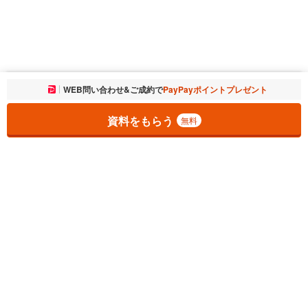
お気に入りに追加しました。
WEB問い合わせ&ご成約で
PayPayポイントプレゼント
一覧を開く
資料をもらう
無料
1
チェックした
件
をまとめて
資料をもらう
無料