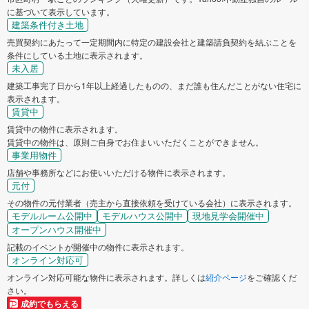
に基づいて表示しています。
建築条件付き土地
売買契約にあたって一定期間内に特定の建設会社と建築請負契約を結ぶことを
条件にしている土地に表示されます。
未入居
建築工事完了日から1年以上経過したものの、まだ誰も住んだことがない住宅に
表示されます。
賃貸中
賃貸中の物件に表示されます。
賃貸中の物件は、原則ご自身でお住まいいただくことができません。
事業用物件
店舗や事務所などにお使いいただける物件に表示されます。
元付
その物件の元付業者（売主から直接依頼を受けている会社）に表示されます。
モデルルーム公開中
モデルハウス公開中
現地見学会開催中
オープンハウス開催中
記載のイベントが開催中の物件に表示されます。
オンライン対応可
オンライン対応可能な物件に表示されます。詳しくは
紹介ページ
をご確認くだ
さい。
成約でもらえる