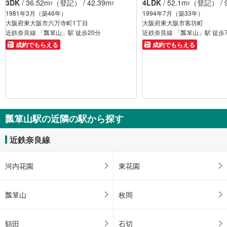
3DK
/ 36.52m
（登記） / 42.39m
4LDK
/ 52.1m
（登記） / 9
2
2
2
1981年3月（築46年）
1994年7月（築33年）
大阪府東大阪市六万寺町1丁目
大阪府東大阪市客坊町
近鉄奈良線 「瓢箪山」駅 徒歩20分
近鉄奈良線 「瓢箪山」駅 徒歩
成約でもらえる
成約でもらえる
瓢箪山駅の近隣の駅から探す
近鉄奈良線
河内花園
東花園
瓢箪山
枚岡
額田
石切