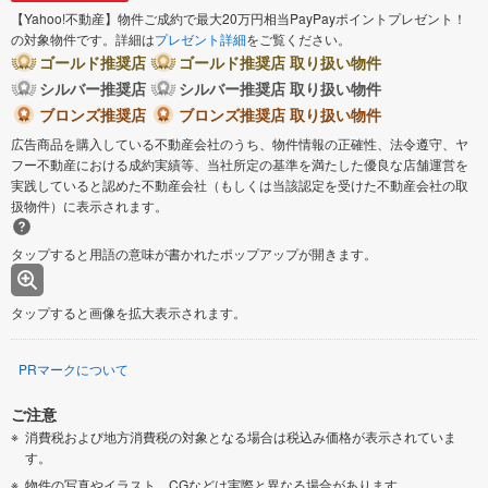
【Yahoo!不動産】物件ご成約で最大20万円相当PayPayポイントプレゼント！
の対象物件です。詳細は
プレゼント詳細
をご覧ください。
ゴールド推奨店
ゴールド推奨店 取り扱い物件
シルバー推奨店
シルバー推奨店 取り扱い物件
ブロンズ推奨店
ブロンズ推奨店 取り扱い物件
広告商品を購入している不動産会社のうち、物件情報の正確性、法令遵守、ヤ
フー不動産における成約実績等、当社所定の基準を満たした優良な店舗運営を
実践していると認めた不動産会社（もしくは当該認定を受けた不動産会社の取
扱物件）に表示されます。
タップすると用語の意味が書かれたポップアップが開きます。
タップすると画像を拡大表示されます。
PRマークについて
ご注意
消費税および地方消費税の対象となる場合は税込み価格が表示されていま
す。
物件の写真やイラスト、CGなどは実際と異なる場合があります。