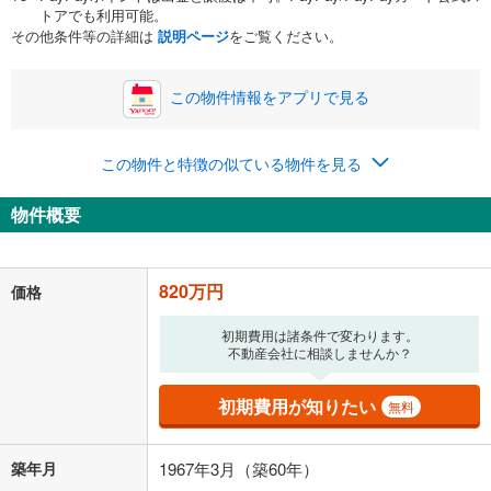
万円
トアでも利用可能。
ボーナス
閉じる
/回
その他条件等の詳細は
説明ページ
をご覧ください。
この物件情報をアプリで見る
0円
820万円
年2回払いを想定しています。毎月の返済額に加えて、ボー
この物件と特徴の似ている物件を見る
ナス時の増額分（1回分）を入力してください。
ボーナス払いの限度額は金融機関によって異なります。
物件概要
21,286
円
/月
月々の返済額
閉じる
「金利」については、ご利用を予定されている金融機関等にご確認の
820万円
価格
上、ご自身での入力をお願いいたします。初期設定で自動入力されてい
る値は、実際の金融機関等における貸出金利とは何ら関係がなく、実際
初期費用は諸条件で変わります。
の金融機関等における貸出金利を何ら保証するものではありません。返
不動産会社に相談しませんか？
済方法「元利均等返済」にて算出しております。入力された金利を35年
適用した場合の計算結果を表示しています。
その他月額費用や、初期費用がかかります。ご注意ください。実際にお
初期費用が知りたい
無料
借り入れの際は各金融機関等に、必ずご自身でご確認をお願いいたしま
す。
条件によってお借り入れができないことがあります。
築年月
1967年3月（築60年）