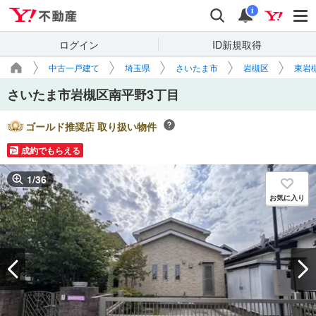
Yahoo!不動産
検索
通知
i
ログイン
ID新規取得
中古一戸建て
埼玉県
さいたま市
岩槻区
東岩
さいたま市岩槻区南平野3丁目
ゴールド推奨店 取り扱い物件
成約でもらえる
1
/
36
お気に入り