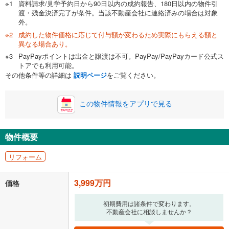
資料請求/見学予約日から90日以内の成約報告、180日以内の物件引
渡・残金決済完了が条件。当該不動産会社に連絡済みの場合は対象
外。
成約した物件価格に応じて付与額が変わるため実際にもらえる額と
0万円
3,999万円
異なる場合あり。
自己資金から住宅購入にかけられる金額を入力してくださ
PayPayポイントは出金と譲渡は不可。PayPay/PayPayカード公式ス
い。一般的には物件価格の2割までが目安です。
万円
トアでも利用可能。
ボーナス
閉じる
/回
その他条件等の詳細は
説明ページ
をご覧ください。
この物件情報をアプリで見る
0円
3,999万円
年2回払いを想定しています。毎月の返済額に加えて、ボー
ナス時の増額分（1回分）を入力してください。
物件概要
ボーナス払いの限度額は金融機関によって異なります。
リフォーム
103,808
円
/月
月々の返済額
閉じる
3,999万円
価格
「金利」については、ご利用を予定されている金融機関等にご確認の
上、ご自身での入力をお願いいたします。初期設定で自動入力されてい
初期費用は諸条件で変わります。
る値は、実際の金融機関等における貸出金利とは何ら関係がなく、実際
不動産会社に相談しませんか？
の金融機関等における貸出金利を何ら保証するものではありません。返
済方法「元利均等返済」にて算出しております。入力された金利を35年