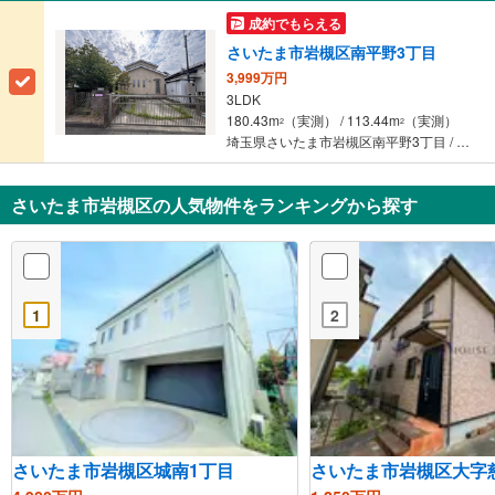
成約でもらえる
さいたま市岩槻区南平野3丁目
3,999万円
3LDK
180.43m
（実測） / 113.44m
（実測）
2
2
埼玉県さいたま市岩槻区南平野3丁目 / 東武野田線 「東岩槻」駅 徒歩20分
さいたま市岩槻区の人気物件をランキングから探す
1
2
さいたま市岩槻区城南1丁目
さいたま市岩槻区大字