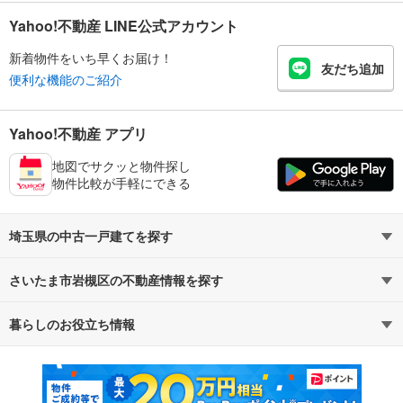
Yahoo!不動産 LINE公式アカウント
新着物件をいち早くお届け！
友だち追加
便利な機能のご紹介
Yahoo!不動産 アプリ
地図でサクッと物件探し
物件比較が手軽にできる
埼玉県の中古一戸建てを探す
さいたま市岩槻区の不動産情報を探す
路線・駅から探す
地域から探す
暮らしのお役立ち情報
不動産・住宅
賃貸住宅
通勤・通学時間から探す
地図から探す
マンションカタログ
教えて！住まいの先生
新築マンション
中古マンション