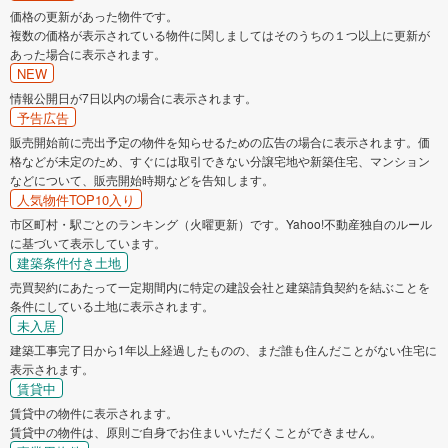
価格の更新があった物件です。
複数の価格が表示されている物件に関しましてはそのうちの１つ以上に更新が
あった場合に表示されます。
NEW
情報公開日が7日以内の場合に表示されます。
予告広告
販売開始前に売出予定の物件を知らせるための広告の場合に表示されます。価
格などが未定のため、すぐには取引できない分譲宅地や新築住宅、マンション
などについて、販売開始時期などを告知します。
人気物件TOP10入り
市区町村・駅ごとのランキング（火曜更新）です。Yahoo!不動産独自のルール
に基づいて表示しています。
建築条件付き土地
売買契約にあたって一定期間内に特定の建設会社と建築請負契約を結ぶことを
条件にしている土地に表示されます。
未入居
建築工事完了日から1年以上経過したものの、まだ誰も住んだことがない住宅に
表示されます。
賃貸中
賃貸中の物件に表示されます。
賃貸中の物件は、原則ご自身でお住まいいただくことができません。