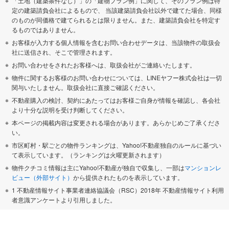
「土地（建築条件なし）」の「建物プラン例」に関して、そのプラン例は特
定の建築請負会社によるもので、 当該建築請負会社以外で建てた場合、同様
のものが同価格で建てられるとは限りません。また、建築請負会社を特定す
るものではありません。
お客様が入力する個人情報を含むお問い合わせデータは、当該物件の取扱会
社に送信され、そこで管理されます。
お問い合わせをされたお客様へは、取扱会社がご連絡いたします。
物件に関するお客様のお問い合わせについては、LINEヤフー株式会社は一切
関与いたしません。取扱会社に直接ご確認ください。
不動産購入の検討、契約にあたってはお客様ご自身が情報を確認し、各会社
より十分な説明を受け判断してください。
本ページの掲載内容は変更される場合があります。あらかじめご了承くださ
い。
市区町村・駅ごとの物件ランキングは、Yahoo!不動産独自のルールに基づい
て表示しています。（ランキングは火曜更新されます）
物件クチコミ情報は主にYahoo!不動産が独自で収集し、一部は
マンションレ
ビュー（外部サイト）
から提供されたものを表示しています。
1 不動産情報サイト事業者連絡協議会（RSC）2018年 不動産情報サイト利用
者意識アンケートより引用しました。