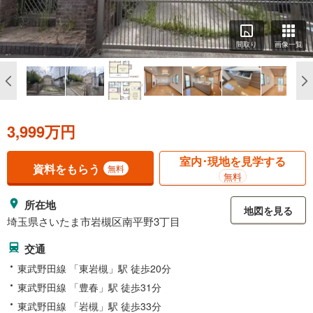
間取り
画像一覧
3,999万円
室内･現地を見学する
資料をもらう
無料
無料
所在地
地図を見る
埼玉県さいたま市岩槻区南平野3丁目
交通
東武野田線 「東岩槻」駅 徒歩20分
東武野田線 「豊春」駅 徒歩31分
東武野田線 「岩槻」駅 徒歩33分