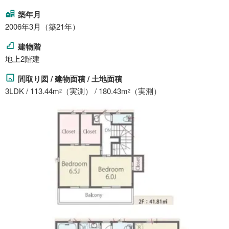
築年月
2006年3月（築21年）
建物階
地上2階建
間取り図 / 建物面積 / 土地面積
3LDK / 113.44m
（実測） / 180.43m
（実測）
2
2