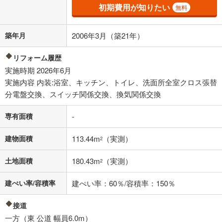
初期費用が知りたい
適用した場合の計算結果を表示しています。
無料
その他月額費用や、初期費用がかかります。ご注意ください。実際にお
借り入れの際は各金融機関等に、必ずご自身でご確認をお願いいたしま
築年月
2006年3月（築21年）
す。
条件によってお借り入れができないことがあります。
リフォーム履歴
不動産会社に購入相談をする
無料
実施時期 2026年6月
実施内容 内装:浴室、キッチン、トイレ、洗面所全室クロス張替
分電盤交換、スイッチ関係交換、換気関係交換
閉じる
専有面積
-
建物面積
113.44m
（実測）
2
土地面積
180.43m
（実測）
2
建ぺい率/容積率
建ぺい率：60％/容積率：150％
接道
一方（東 公道 幅員6.0m）