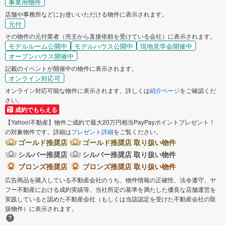
事業用物件
店舗や事務所などにお使いいただける物件に表示されます。
元付
その物件の元付業者（売主から直接依頼を受けている会社）に表示されます。
モデルルーム公開中
モデルハウス公開中
現地見学会開催中
オープンハウス開催中
記載のイベントが開催中の物件に表示されます。
オンライン対応可
オンライン対応可能な物件に表示されます。詳しくは
紹介ページ
をご確認くだ
さい。
成約でもらえる
【Yahoo!不動産】物件ご成約で最大20万円相当PayPayポイントプレゼント！
の対象物件です。詳細は
プレゼント詳細
をご覧ください。
ゴールド推奨店
ゴールド推奨店 取り扱い物件
シルバー推奨店
シルバー推奨店 取り扱い物件
ブロンズ推奨店
ブロンズ推奨店 取り扱い物件
広告商品を購入している不動産会社のうち、物件情報の正確性、法令遵守、ヤ
フー不動産における成約実績等、当社所定の基準を満たした優良な店舗運営を
実践していると認めた不動産会社（もしくは当該認定を受けた不動産会社の取
扱物件）に表示されます。