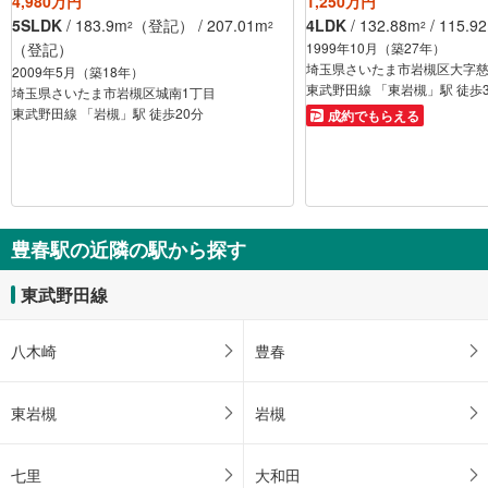
4,980万円
1,250万円
5SLDK
/ 183.9m
（登記） / 207.01m
4LDK
/ 132.88m
/ 115.9
2
2
2
（登記）
1999年10月（築27年）
埼玉県さいたま市岩槻区大字
2009年5月（築18年）
東武野田線 「東岩槻」駅 徒歩
埼玉県さいたま市岩槻区城南1丁目
東武野田線 「岩槻」駅 徒歩20分
成約でもらえる
豊春駅の近隣の駅から探す
東武野田線
八木崎
豊春
東岩槻
岩槻
七里
大和田