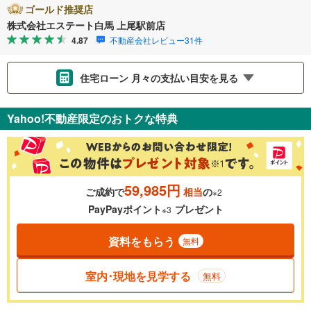
ゴールド推奨店
株式会社エステート白馬 上尾駅前店
4.87
不動産会社レビュー31件
住宅ローン 月々の支払い目安を見る
支払いの目安をシミュレーションすることができます。
Yahoo!不動産限定のおトクな特典
％
金利
59,985円
ご成約で
相当
の
※2
0.01%
14.99%
PayPayポイント
プレゼント
※3
資料をもらう
無料
返済期間
一般的には最長35年まで借り入れ可能です。多くの金融機関
室内･現地を見学する
無料
が完済時の年齢は80歳までを条件としています。
万円
頭金
閉じる