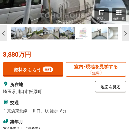
間取り
画像一覧
3,880万円
室内･現地を見学する
資料をもらう
無料
無料
所在地
地図を見る
埼玉県川口市飯原町
交通
京浜東北線 「川口」駅 徒歩18分
築年月
2019年2月（築8年）