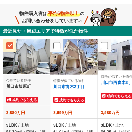
物件購入者
平均6物件以上
は
の
お問い合わせをしています
※1
最近見た・周辺エリアで特徴が似た物件
特徴が似ている物
今見ている物件
特徴が似ている物件
川口市西青木3
川口市飯原町
川口市青木2丁目
成約でもらえる
成約でもらえる
成約でもらえる
3,880万円
3,699万円
3,580万円
3LDK
/
土地
3LDK
/
土地
3LDK
/
土地
56.39m²（登記）
/
建
61.01m²（登記）
/
建
66.25m²（登記