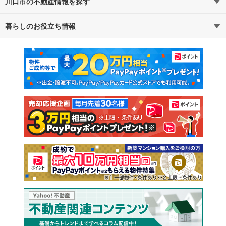
川口市の不動産情報を探す
路線・駅から探す
地域から探す
暮らしのお役立ち情報
不動産・住宅
賃貸住宅
通勤・通学時間から探す
地図から探す
マンションカタログ
教えて！住まいの先生
新築マンション
中古マンション
新築一戸建て
中古一戸建て
注文住宅
土地
売却査定