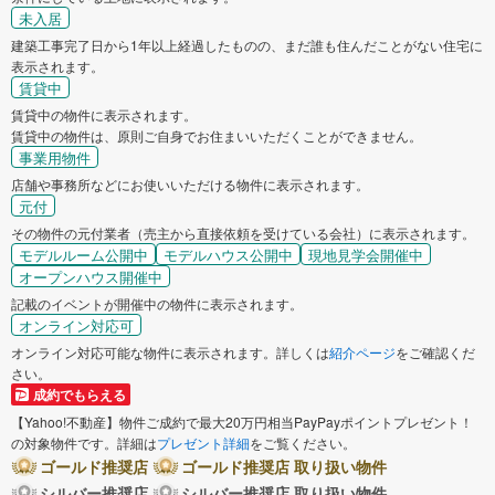
未入居
建築工事完了日から1年以上経過したものの、まだ誰も住んだことがない住宅に
表示されます。
賃貸中
賃貸中の物件に表示されます。
賃貸中の物件は、原則ご自身でお住まいいただくことができません。
事業用物件
店舗や事務所などにお使いいただける物件に表示されます。
元付
その物件の元付業者（売主から直接依頼を受けている会社）に表示されます。
モデルルーム公開中
モデルハウス公開中
現地見学会開催中
オープンハウス開催中
記載のイベントが開催中の物件に表示されます。
オンライン対応可
オンライン対応可能な物件に表示されます。詳しくは
紹介ページ
をご確認くだ
さい。
成約でもらえる
【Yahoo!不動産】物件ご成約で最大20万円相当PayPayポイントプレゼント！
の対象物件です。詳細は
プレゼント詳細
をご覧ください。
ゴールド推奨店
ゴールド推奨店 取り扱い物件
シルバー推奨店
シルバー推奨店 取り扱い物件