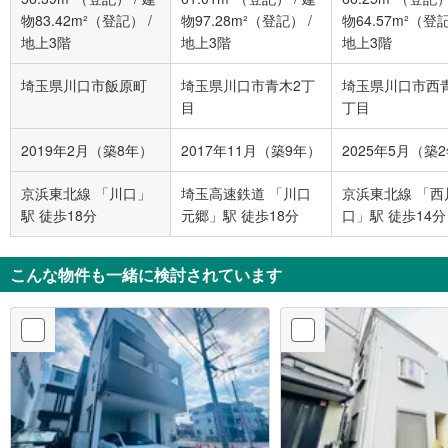
物83.42m²（登記）
/
物97.28m²（登記）
/
物64.57m²（登
地上3階
地上3階
地上3階
埼玉県川口市飯原町
埼玉県川口市青木2丁
埼玉県川口市西
目
丁目
2019年2月（築8年）
2017年11月（築9年）
2025年5月（築
京浜東北線 「川口」
埼玉高速鉄道 「川口
京浜東北線 「西
駅 徒歩18分
元郷」駅 徒歩18分
口」駅 徒歩14分
こんな物件も一緒に検討されています