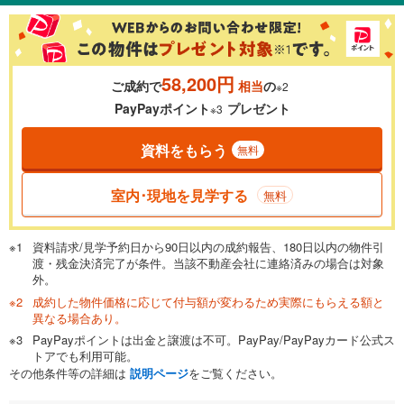
％
金利
58,200円
ご成約で
相当
の
※2
0.01%
14.99%
PayPayポイント
プレゼント
※3
資料をもらう
無料
返済期間
一般的には最長35年まで借り入れ可能です。多くの金融機関
室内･現地を見学する
無料
が完済時の年齢は80歳までを条件としています。
万円
頭金
閉じる
資料請求/見学予約日から90日以内の成約報告、180日以内の物件引
渡・残金決済完了が条件。当該不動産会社に連絡済みの場合は対象
外。
成約した物件価格に応じて付与額が変わるため実際にもらえる額と
0万円
3,880万円
異なる場合あり。
自己資金から住宅購入にかけられる金額を入力してくださ
PayPayポイントは出金と譲渡は不可。PayPay/PayPayカード公式ス
い。一般的には物件価格の2割までが目安です。
万円
トアでも利用可能。
ボーナス
閉じる
/回
その他条件等の詳細は
説明ページ
をご覧ください。