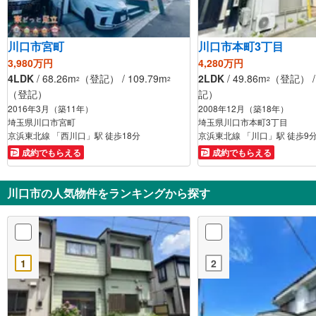
川口市宮町
川口市本町3丁目
3,980万円
4,280万円
4LDK
/ 68.26m
（登記） / 109.79m
2LDK
/ 49.86m
（登記） / 
2
2
2
（登記）
記）
2016年3月（築11年）
2008年12月（築18年）
埼玉県川口市宮町
埼玉県川口市本町3丁目
京浜東北線 「西川口」駅 徒歩18分
京浜東北線 「川口」駅 徒歩9
成約でもらえる
成約でもらえる
川口市の人気物件をランキングから探す
1
2