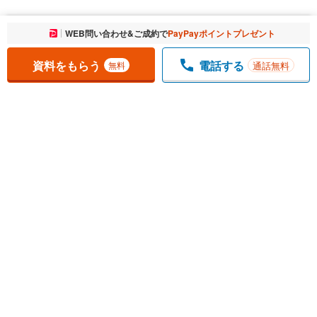
お気に入りに追加しました。
WEB問い合わせ&ご成約で
PayPayポイントプレゼント
一覧を開く
資料をもらう
電話する
通話無料
無料
1
チェックした
件
をまとめて
資料をもらう
無料