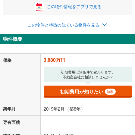
この物件情報をアプリで見る
0円
3,880万円
年2回払いを想定しています。毎月の返済額に加えて、ボー
この物件と特徴の似ている物件を見る
ナス時の増額分（1回分）を入力してください。
ボーナス払いの限度額は金融機関によって異なります。
物件概要
100,719
円
/月
月々の返済額
閉じる
「金利」については、ご利用を予定されている金融機関等にご確認の
3,880万円
価格
上、ご自身での入力をお願いいたします。初期設定で自動入力されてい
る値は、実際の金融機関等における貸出金利とは何ら関係がなく、実際
初期費用は諸条件で変わります。
の金融機関等における貸出金利を何ら保証するものではありません。返
不動産会社に相談しませんか？
済方法「元利均等返済」にて算出しております。入力された金利を35年
適用した場合の計算結果を表示しています。
その他月額費用や、初期費用がかかります。ご注意ください。実際にお
初期費用が知りたい
無料
借り入れの際は各金融機関等に、必ずご自身でご確認をお願いいたしま
す。
条件によってお借り入れができないことがあります。
築年月
2019年2月（築8年）
不動産会社に購入相談をする
無料
専有面積
-