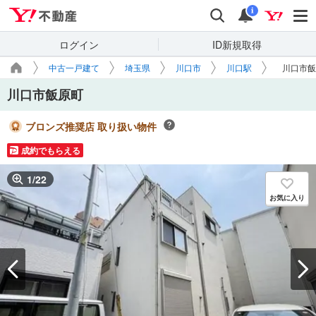
Yahoo!不動産
検索
通知
i
ログイン
ID新規取得
中古一戸建て
埼玉県
川口市
川口駅
川口市飯
川口市飯原町
ブロンズ推奨店 取り扱い物件
成約でもらえる
1
/
22
お気に入り