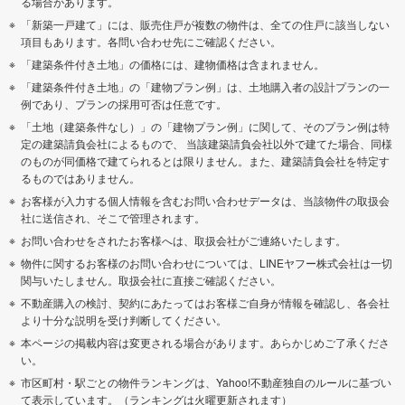
る場合があります。
「新築一戸建て」には、販売住戸が複数の物件は、全ての住戸に該当しない
項目もあります。各問い合わせ先にご確認ください。
「建築条件付き土地」の価格には、建物価格は含まれません。
「建築条件付き土地」の「建物プラン例」は、土地購入者の設計プランの一
例であり、プランの採用可否は任意です。
「土地（建築条件なし）」の「建物プラン例」に関して、そのプラン例は特
定の建築請負会社によるもので、 当該建築請負会社以外で建てた場合、同様
のものが同価格で建てられるとは限りません。また、建築請負会社を特定す
るものではありません。
お客様が入力する個人情報を含むお問い合わせデータは、当該物件の取扱会
社に送信され、そこで管理されます。
お問い合わせをされたお客様へは、取扱会社がご連絡いたします。
物件に関するお客様のお問い合わせについては、LINEヤフー株式会社は一切
関与いたしません。取扱会社に直接ご確認ください。
不動産購入の検討、契約にあたってはお客様ご自身が情報を確認し、各会社
より十分な説明を受け判断してください。
本ページの掲載内容は変更される場合があります。あらかじめご了承くださ
い。
市区町村・駅ごとの物件ランキングは、Yahoo!不動産独自のルールに基づい
て表示しています。（ランキングは火曜更新されます）