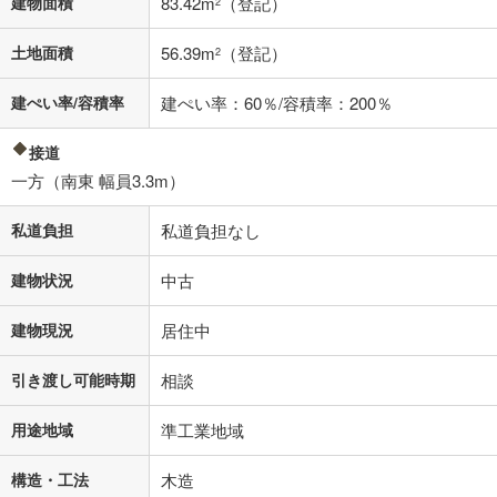
建物面積
83.42m
（登記）
2
閉じる
土地面積
56.39m
（登記）
2
建ぺい率/容積率
建ぺい率：60％/容積率：200％
接道
一方（南東 幅員3.3m）
私道負担
私道負担なし
建物状況
中古
建物現況
居住中
引き渡し可能時期
相談
用途地域
準工業地域
構造・工法
木造