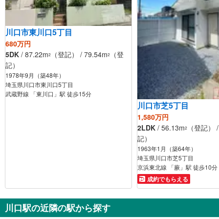
川口市東川口5丁目
680万円
5DK
/ 87.22m
（登記） / 79.54m
（登
2
2
記）
1978年9月（築48年）
埼玉県川口市東川口5丁目
武蔵野線 「東川口」駅 徒歩15分
川口市芝5丁目
1,580万円
2LDK
/ 56.13m
（登記） /
2
記）
1963年1月（築64年）
埼玉県川口市芝5丁目
京浜東北線 「蕨」駅 徒歩10分
成約でもらえる
川口駅の近隣の駅から探す