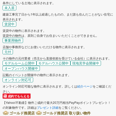
条件にしている土地に表示されます。
未入居
建築工事完了日から1年以上経過したものの、まだ誰も住んだことがない住宅に
表示されます。
賃貸中
賃貸中の物件に表示されます。
賃貸中の物件は、原則ご自身でお住まいいただくことができません。
事業用物件
店舗や事務所などにお使いいただける物件に表示されます。
元付
その物件の元付業者（売主から直接依頼を受けている会社）に表示されます。
モデルルーム公開中
モデルハウス公開中
現地見学会開催中
オープンハウス開催中
記載のイベントが開催中の物件に表示されます。
オンライン対応可
オンライン対応可能な物件に表示されます。詳しくは
紹介ページ
をご確認くだ
さい。
成約でもらえる
【Yahoo!不動産】物件ご成約で最大20万円相当PayPayポイントプレゼント！
の対象物件です。詳細は
プレゼント詳細
をご覧ください。
ゴールド推奨店
ゴールド推奨店 取り扱い物件