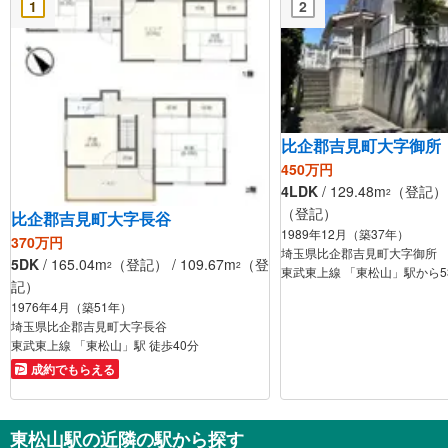
1
2
比企郡吉見町大字御所
450万円
4LDK
/ 129.48m
（登記） /
2
（登記）
比企郡吉見町大字長谷
1989年12月（築37年）
370万円
埼玉県比企郡吉見町大字御所
5DK
/ 165.04m
（登記） / 109.67m
（登
2
2
東武東上線 「東松山」駅から53
記）
1976年4月（築51年）
埼玉県比企郡吉見町大字長谷
東武東上線 「東松山」駅 徒歩40分
成約でもらえる
東松山駅の近隣の駅から探す