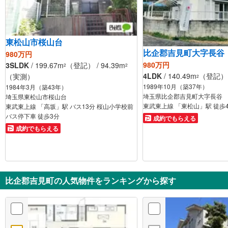
東松山市桜山台
比企郡吉見町大字長谷
980万円
980万円
3SLDK
/ 199.67m
（登記） / 94.39m
2
2
4LDK
/ 140.49m
（登記） /
（実測）
2
1989年10月（築37年）
1984年3月（築43年）
埼玉県比企郡吉見町大字長谷
埼玉県東松山市桜山台
東武東上線 「東松山」駅 徒歩
東武東上線 「高坂」駅 バス13分 桜山小学校前
バス停下車 徒歩3分
成約でもらえる
成約でもらえる
比企郡吉見町の人気物件をランキングから探す