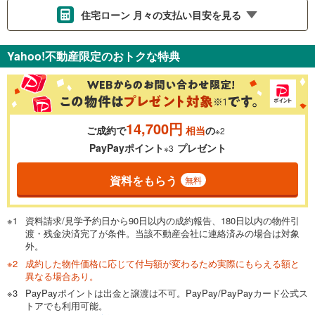
住宅ローン 月々の支払い目安を見る
支払いの目安をシミュレーションすることができます。
Yahoo!不動産限定のおトクな特典
％
金利
14,700円
ご成約で
相当
の
※2
0.01%
14.99%
PayPayポイント
プレゼント
※3
資料をもらう
無料
返済期間
一般的には最長35年まで借り入れ可能です。多くの金融機関
資料請求/見学予約日から90日以内の成約報告、180日以内の物件引
が完済時の年齢は80歳までを条件としています。
渡・残金決済完了が条件。当該不動産会社に連絡済みの場合は対象
万円
頭金
閉じる
外。
成約した物件価格に応じて付与額が変わるため実際にもらえる額と
異なる場合あり。
PayPayポイントは出金と譲渡は不可。PayPay/PayPayカード公式ス
0万円
980万円
トアでも利用可能。
自己資金から住宅購入にかけられる金額を入力してくださ