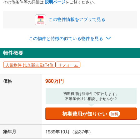
その他条件等の詳細は
説明ページ
をご覧ください。
い。一般的には物件価格の2割までが目安です。
万円
ボーナス
閉じる
/回
この物件情報をアプリで見る
この物件と特徴の似ている物件を見る
0円
980万円
年2回払いを想定しています。毎月の返済額に加えて、ボー
物件概要
ナス時の増額分（1回分）を入力してください。
ボーナス払いの限度額は金融機関によって異なります。
人気物件 比企郡吉見町4位
リフォーム
25,439
円
/月
月々の返済額
閉じる
980万円
価格
「金利」については、ご利用を予定されている金融機関等にご確認の
上、ご自身での入力をお願いいたします。初期設定で自動入力されてい
初期費用は諸条件で変わります。
る値は、実際の金融機関等における貸出金利とは何ら関係がなく、実際
不動産会社に相談しませんか？
の金融機関等における貸出金利を何ら保証するものではありません。返
済方法「元利均等返済」にて算出しております。入力された金利を35年
初期費用が知りたい
無料
適用した場合の計算結果を表示しています。
その他月額費用や、初期費用がかかります。ご注意ください。実際にお
借り入れの際は各金融機関等に、必ずご自身でご確認をお願いいたしま
築年月
1989年10月（築37年）
す。
条件によってお借り入れができないことがあります。