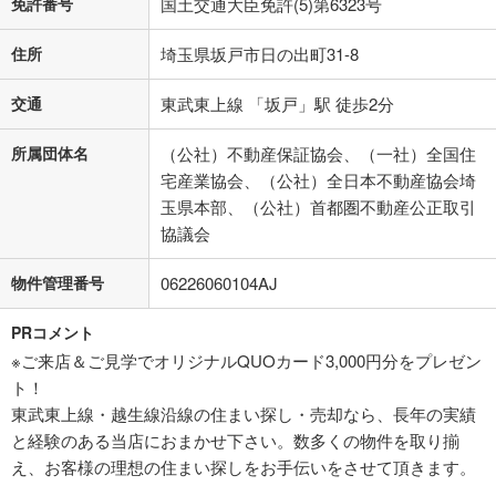
免許番号
国土交通大臣免許(5)第6323号
住所
埼玉県坂戸市日の出町31-8
交通
東武東上線 「坂戸」駅 徒歩2分
所属団体名
（公社）不動産保証協会、（一社）全国住
宅産業協会、（公社）全日本不動産協会埼
玉県本部、（公社）首都圏不動産公正取引
協議会
物件管理番号
06226060104AJ
PRコメント
※ご来店＆ご見学でオリジナルQUOカード3,000円分をプレゼン
ト！
東武東上線・越生線沿線の住まい探し・売却なら、長年の実績
と経験のある当店におまかせ下さい。数多くの物件を取り揃
え、お客様の理想の住まい探しをお手伝いをさせて頂きます。