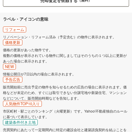
売却査定を依頼する
（無料）
ラベル・アイコンの意味
リフォーム
リノベーション・リフォーム済み（予定含む）の物件に表示されます。
価格更新
価格の更新があった物件です。
複数の価格が表示されている物件に関しましてはそのうちの１つ以上に更新が
あった場合に表示されます。
NEW
情報公開日が7日以内の場合に表示されます。
予告広告
販売開始前に売出予定の物件を知らせるための広告の場合に表示されます。価
格などが未定のため、すぐには取引できない分譲宅地や新築住宅、マンション
などについて、販売開始時期などを告知します。
人気物件TOP10入り
市区町村・駅ごとのランキング（火曜更新）です。Yahoo!不動産独自のルール
に基づいて表示しています。
建築条件付き土地
売買契約にあたって一定期間内に特定の建設会社と建築請負契約を結ぶことを