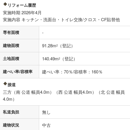
リフォーム履歴
不動産会社に購入相談をする
実施時期 2026年4月
無料
実施内容 キッチン・洗面台・トイレ交換/クロス・CF貼替他
閉じる
専有面積
-
建物面積
91.28m
（登記）
2
土地面積
140.49m
（登記）
2
建ぺい率/容積率
建ぺい率：70％/容積率：160％
接道
三方（南 公道 幅員4.0m）（西 公道 幅員4.0m）（北 公道 幅員
4.0m）
私道負担
無し
建物状況
中古