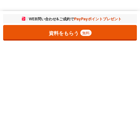
お気に入りに追加しました。
WEB問い合わせ&ご成約で
PayPayポイントプレゼント
一覧を開く
資料をもらう
無料
1
チェックした
件
をまとめて
資料をもらう
無料