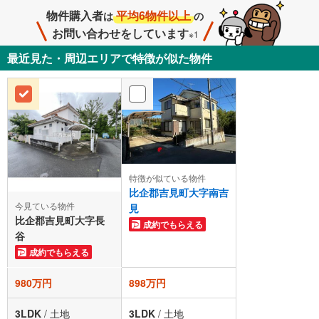
物件購入者
平均6物件以上
は
の
お問い合わせをしています
※1
最近見た・周辺エリアで特徴が似た物件
特徴が似ている物件
比企郡吉見町大字南吉
今見ている物件
見
比企郡吉見町大字長
成約でもらえる
谷
成約でもらえる
980万円
898万円
3LDK
/
土地
3LDK
/
土地