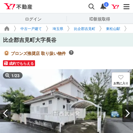
Yahoo!不動産
検索
通知
i
ログイン
ID新規取得
中古一戸建て
埼玉県
比企郡吉見町
東松山駅
比企郡吉見町大字長谷
ブロンズ推奨店 取り扱い物件
成約でもらえる
1
/
23
お気に入り