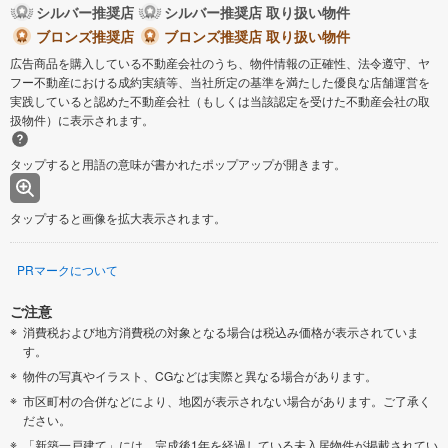
シルバー推奨店
シルバー推奨店 取り扱い物件
ブロンズ推奨店
ブロンズ推奨店 取り扱い物件
広告商品を購入している不動産会社のうち、物件情報の正確性、法令遵守、ヤ
フー不動産における成約実績等、当社所定の基準を満たした優良な店舗運営を
実践していると認めた不動産会社（もしくは当該認定を受けた不動産会社の取
扱物件）に表示されます。
タップすると用語の意味が書かれたポップアップが開きます。
タップすると画像を拡大表示されます。
PRマークについて
ご注意
消費税および地方消費税の対象となる場合は税込み価格が表示されていま
す。
物件の写真やイラスト、CGなどは実際と異なる場合があります。
市区町村の合併などにより、地図が表示されない場合があります。ご了承く
ださい。
「新築一戸建て」には、完成後1年を経過している未入居物件が掲載されてい