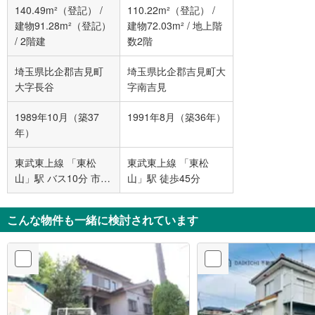
140.49m²（登記）
/
110.22m²（登記）
/
建物91.28m²（登記）
建物72.03m²
/
地上階
/
2階建
数2階
埼玉県比企郡吉見町
埼玉県比企郡吉見町大
大字長谷
字南吉見
1989年10月（築37
1991年8月（築36年）
年）
東武東上線 「東松
東武東上線 「東松
山」駅 バス10分 市営
山」駅 徒歩45分
住宅 バス停下車 徒歩
19分
こんな物件も一緒に検討されています