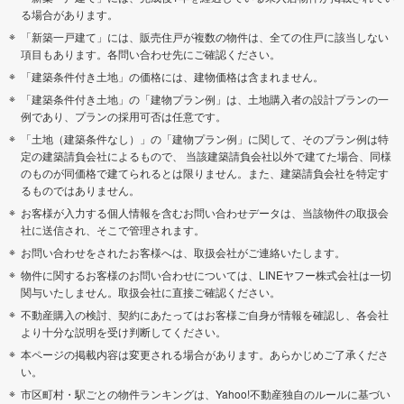
る場合があります。
「新築一戸建て」には、販売住戸が複数の物件は、全ての住戸に該当しない
項目もあります。各問い合わせ先にご確認ください。
「建築条件付き土地」の価格には、建物価格は含まれません。
「建築条件付き土地」の「建物プラン例」は、土地購入者の設計プランの一
例であり、プランの採用可否は任意です。
「土地（建築条件なし）」の「建物プラン例」に関して、そのプラン例は特
定の建築請負会社によるもので、 当該建築請負会社以外で建てた場合、同様
のものが同価格で建てられるとは限りません。また、建築請負会社を特定す
るものではありません。
お客様が入力する個人情報を含むお問い合わせデータは、当該物件の取扱会
社に送信され、そこで管理されます。
お問い合わせをされたお客様へは、取扱会社がご連絡いたします。
物件に関するお客様のお問い合わせについては、LINEヤフー株式会社は一切
関与いたしません。取扱会社に直接ご確認ください。
不動産購入の検討、契約にあたってはお客様ご自身が情報を確認し、各会社
より十分な説明を受け判断してください。
本ページの掲載内容は変更される場合があります。あらかじめご了承くださ
い。
市区町村・駅ごとの物件ランキングは、Yahoo!不動産独自のルールに基づい