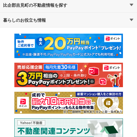
比企郡吉見町の不動産情報を探す
路線・駅から探す
地域から探す
暮らしのお役立ち情報
不動産・住宅
賃貸住宅
通勤・通学時間から探す
地図から探す
マンションカタログ
教えて！住まいの先生
新築マンション
中古マンション
新築一戸建て
中古一戸建て
注文住宅
土地
売却査定