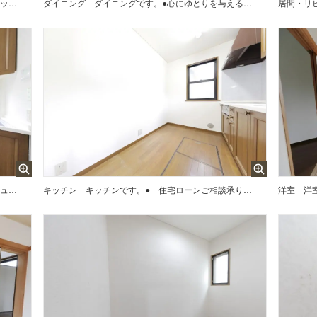
玄関です。●火力の微妙な調整も簡単なIHクッキングヒーター付、更にシステムキッチンなので、日々のお料理が楽しくはかどります。また広々とした延床面積131.66平米の居室空間で、その上心にゆとりを与える庭有の住戸なので、爽やかな風とあたたかな光を感じる癒しの場に。ちなみに南向の住居です。家族みんなのワガママにも応える4SLDK。是非見学にお越しください。
ダイニング
ダイニングです。●心にゆとりを与える庭付、更に南向なので、1日を通して日が当たりやすく冬場もあったか。また広々とした延床面積131.66平米の居室空間で、その上拭き掃除のみでお手入れ楽チンなIHクッキングヒーター採用なので、揚げ物調理の跳ね油のお掃除も手間要らずです。ちなみにシステムキッチン付です。家族みんなのワガママにも応える4SLDK。是非見学にお越しください。
居間・リ
キッチンです。●森の里には、地域コミュニティ交通「森の里ぐるっと」がございます。運行日は、月・水・金で、1日8便あり、お買物・通院等に便利です。（8人乗車可能、運賃無料）【厚木市ホームページより。】
キッチン
キッチンです。● 住宅ローンご相談承ります。 【例】 日本国籍でなくても借入できるの？ 個人信用情報ってなに？ 不動産賃貸収入だけでも、借入できるの？ 自己資金0でも借入できるの？ 年金収入のみでも、借入できる？ 車のローン返済中、借入できるの？ 正社員でないけど、借入できるの？ 住宅ローン返済中でも借入できるの？ 諸費用も含めて借入できるの？ 持病があるけど、借入できるの？
洋室