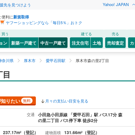
Yahoo! JAPAN
援先を見つけよう
と便利に
新規取得
ヤフーショッピングなら「毎日5％」おトク
買う
建てる
売る
ョン
新築一戸建て
中古一戸建て
注文住宅
土地
売却査定
カ
神奈川県
厚木市
愛甲石田駅
厚木市森の里2丁目
丁目
が知りたい
無料
月々の支払い目安を見る
交通
小田急小田原線 「愛甲石田」駅 バス17分 森
の里二丁目 バス停下車 徒歩2分
237.17m
（登記）
131.66m
（登記）
建物面積
2
2