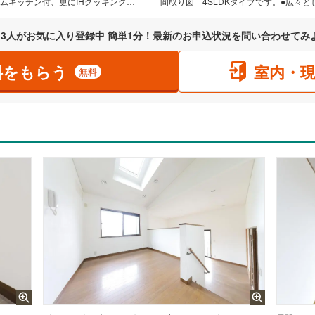
ミサワホーム施工のお家です。●システムキッチン付、更にIHクッキングヒーター付なので、スマートなキッチンの印象を作っています。また広々とした延床面積131.66平米の居室空間で、その上心にゆとりを与える庭有の住戸なので、爽やかな風とあたたかな光を感じる癒しの場に。ちなみに南向の住居です。家族みんなのワガママにも応える4SLDK。是非見学にお越しください。
間取り図
3
人がお気に入り登録中 簡単1分！最新のお申込状況を問い合わせてみ
料をもらう
室内・
無料