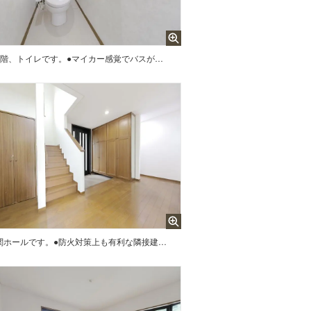
1階、トイレです。●マイカー感覚でバスが使えるバス停徒歩3分以内立地の物件、更に車中心生活を支える駐車場2台分有だから、機動力の2倍確保が可能です。また広々とした延床面積131.66平米の居室空間で、その上心にゆとりを与える庭有の住戸なので、爽やかな風とあたたかな光を感じる癒しの場に。ちなみに拭き掃除のみでお手入れ楽チンなIHクッキングヒーター付です。家族みんなのワガママにも応える4SLDK。是非見学にお越しください。
玄関ホールです。●防火対策上も有利な隣接建物と2m以上離れた住戸、更に多重の安全機能が心強いIHクッキングヒーター付なので、拭き掃除のみでお手入れ楽チンです。また広々とした延床面積131.66平米の居室空間で、その上心にゆとりを与える庭有の住戸なので、アウトドアのある暮らしが叶います。ちなみにシステムキッチン付です。家族みんなのワガママにも応える4SLDK。是非見学にお越しください。