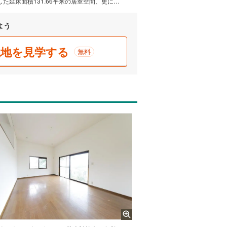
4SLDKタイプです。●広々とした延床面積131.66平米の居室空間、更に敷地はもちろん気持ちにもゆとりを与える庭がある暮らしが叶います。また素材を均一に温められるIHクッキングヒーター付で、その上システムキッチン採用なので、食事の準備も片付けもスムーズに取り組めます。ちなみに南向の住居です。家族みんなのワガママにも応える4SLDK。是非見学にお越しください。
よう
現地を見学する
無料