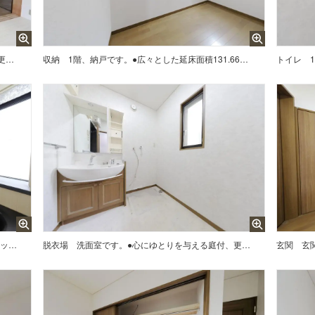
洋室Aの収納です。●システムキッチン付、更にIHクッキングヒーター付なので、スマートなキッチンの印象を作っています。また広々とした延床面積131.66平米の居室空間で、その上心にゆとりを与える庭有の住戸なので、爽やかな風とあたたかな光を感じる癒しの場に。ちなみに南向の住居です。家族みんなのワガママにも応える4SLDK。是非見学にお越しください。
収納
1階、納戸です。●広々とした延床面積131.66平米の居室空間、更に敷地はもちろん気持ちにもゆとりを与える庭がある暮らしが叶います。また素材を均一に温められるIHクッキングヒーター付で、その上システムキッチン採用なので、食事の準備も片付けもスムーズに取り組めます。ちなみに南向の住居です。家族みんなのワガママにも応える4SLDK。是非見学にお越しください。
トイレ
浴室です。●火力の微妙な調整も簡単なIHクッキングヒーター付、更にシステムキッチンなので、日々のお料理が楽しくはかどります。また広々とした延床面積131.66平米の居室空間で、その上心にゆとりを与える庭有の住戸なので、爽やかな風とあたたかな光を感じる癒しの場に。ちなみに南向の住居です。家族みんなのワガママにも応える4SLDK。是非見学にお越しください。
脱衣場
洗面室です。●心にゆとりを与える庭付、更に南向なので、1日を通して日が当たりやすく冬場もあったか。また広々とした延床面積131.66平米の居室空間で、その上拭き掃除のみでお手入れ楽チンなIHクッキングヒーター採用なので、揚げ物調理の跳ね油のお掃除も手間要らずです。ちなみにシステムキッチン付です。家族みんなのワガママにも応える4SLDK。是非見学にお越しください。
玄関