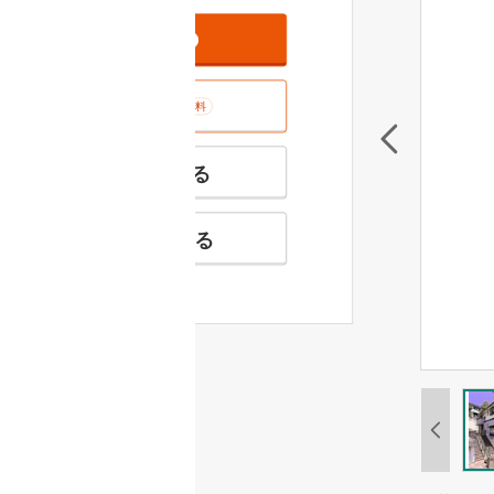
資料をもらう
無料
室内･現地を見学する
無料
特徴の似た物件を見る
お気に入りに追加する