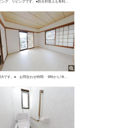
ビング
リビングです。●防火対策上も有利な隣接建物と2m以上離れた住戸、更に多重の安全機能が心強いIHクッキングヒーター付なので、拭き掃除のみでお手入れ楽チンです。また広々とした延床面積131.66平米の居室空間で、その上心にゆとりを与える庭有の住戸なので、アウトドアのある暮らしが叶います。ちなみにシステムキッチン付です。家族みんなのワガママにも応える4SLDK。是非見学にお越しください。
洋室Aです。● お問合わせ時間: 9時から18時 （定休日:水・第2木） ●ご見学は原則予約制となりますので、ご見学希望の日時をご連絡願います。 【例】 第1希望 X月Y日 13時から16時まで可 第2希望 X月Z日 10時から12時まで可（第1希望と第2希望は別の日でお願いします。）