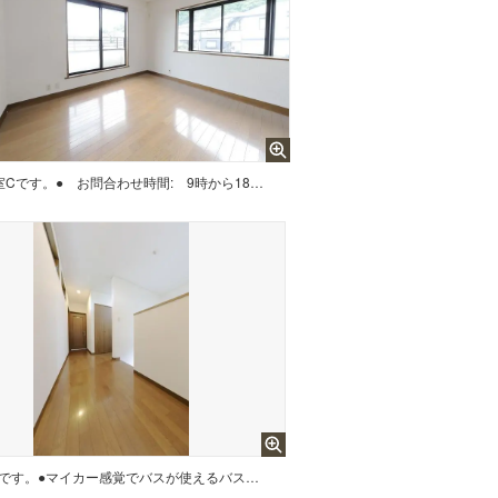
洋室Cです。● お問合わせ時間: 9時から18時 （定休日:水・第2木） ●ご見学は原則予約制となりますので、ご見学希望の日時をご連絡願います。 【例】 第1希望 X月Y日 13時から16時まで可 第2希望 X月Z日 10時から12時まで可（第1希望と第2希望は別の日でお願いします。）
2階、廊下です。●マイカー感覚でバスが使えるバス停徒歩3分以内立地の物件、更に車中心生活を支える駐車場2台分有だから、機動力の2倍確保が可能です。また広々とした延床面積131.66平米の居室空間で、その上心にゆとりを与える庭有の住戸なので、爽やかな風とあたたかな光を感じる癒しの場に。ちなみに拭き掃除のみでお手入れ楽チンなIHクッキングヒーター付です。家族みんなのワガママにも応える4SLDK。是非見学にお越しください。