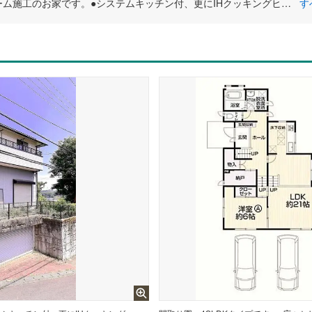
ミサワホーム施工のお家です。●システムキッチン付、更にIHクッキングヒーター付なので、スマートなキッチンの印象を作っています。また広々とした延床面積131.66平米の居室空間で、その上心にゆとりを与える庭有の住戸なので、爽やかな風とあたたかな光を感じる癒しの場に。ちなみに南向の住居です。家族みんなのワガママにも応える4SLDK。是非見学にお越しください。
す