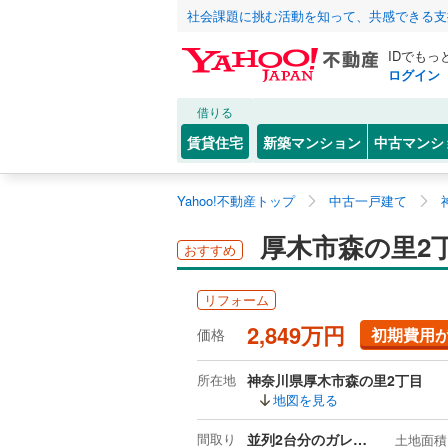
社会課題に挑む活動を知って、共感できる支
IDでもっ
ログイン
借りる
賃貸住宅
新築マンション
中古マンシ
Yahoo!不動産トップ
中古一戸建て
厚木市森の里2
おすすめ
リフォーム
2,849万円
初期費用
価格
所在地
神奈川県厚木市森の里2丁目
地図を見る
間取り
並列2台分のガレージ付（電動シャッター）、開放感・眺望良好な、ミサワホーム施工の4SLDKタイプです。
土地面積