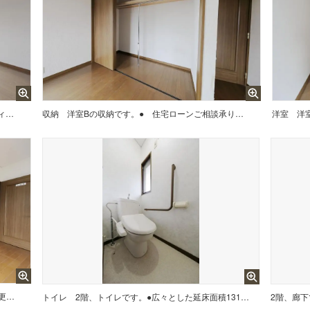
洋室Bです。●森の里には、地域コミュニティ交通「森の里ぐるっと」がございます。運行日は、月・水・金で、1日8便あり、お買物・通院等に便利です。（8人乗車可能、運賃無料）【厚木市ホームページより。】
収納
洋室Bの収納です。● 住宅ローンご相談承ります。 【例】 日本国籍でなくても借入できるの？ 個人信用情報ってなに？ 不動産賃貸収入だけでも、借入できるの？ 自己資金0でも借入できるの？ 年金収入のみでも、借入できる？ 車のローン返済中、借入できるの？ 正社員でないけど、借入できるの？ 住宅ローン返済中でも借入できるの？ 諸費用も含めて借入できるの？ 持病があるけど、借入できるの？
洋室
洋室Cの収納です。●システムキッチン付、更にIHクッキングヒーター付なので、スマートなキッチンの印象を作っています。また広々とした延床面積131.66平米の居室空間で、その上心にゆとりを与える庭有の住戸なので、爽やかな風とあたたかな光を感じる癒しの場に。ちなみに南向の住居です。家族みんなのワガママにも応える4SLDK。是非見学にお越しください。
トイレ
2階、トイレです。●広々とした延床面積131.66平米の居室空間、更に敷地はもちろん気持ちにもゆとりを与える庭がある暮らしが叶います。また素材を均一に温められるIHクッキングヒーター付で、その上システムキッチン採用なので、食事の準備も片付けもスムーズに取り組めます。ちなみに南向の住居です。家族みんなのワガママにも応える4SLDK。是非見学にお越しください。