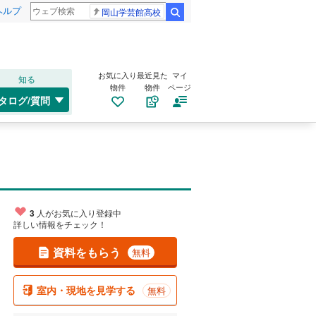
ヘルプ
岡山学芸館高校
検索
お気に入り
最近見た
マイ
知る
物件
物件
ページ
タログ/質問
3
人がお気に入り登録中
詳しい情報をチェック！
資料をもらう
無料
室内・現地を見学する
無料