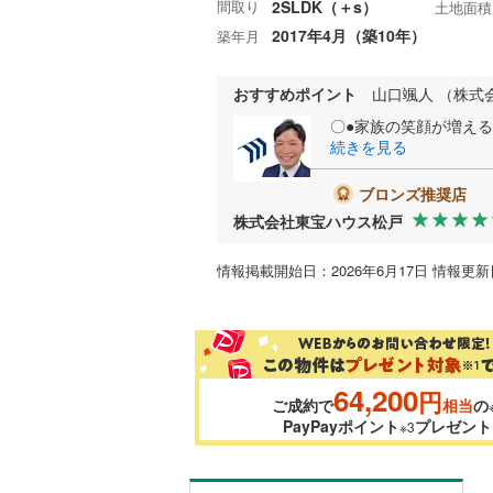
間取り
2SLDK（＋s）
土地面積
2017年4月（築10年）
築年月
おすすめポイント
山口颯人 （株式
〇●家族の笑顔が増え
続きを見る
ブロンズ推奨店
株式会社東宝ハウス松戸
情報掲載開始日：2026年6月17日 情報更新日
64,200
円
ご成約で
相当
の
PayPayポイント
プレゼント
※3