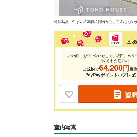
外観写真
この物件にお問い合わせして、後日、本ペ
成約された場合※1
64,200
円
ご成約で
相
PayPayポイント
プレゼ
※3
資
室内写真