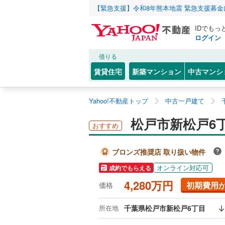
【緊急支援】令和8年熊本地震 緊急支援募
IDでもっ
ログイン
借りる
賃貸住宅
新築マンション
中古マンシ
Yahoo!不動産トップ
中古一戸建て
松戸市新松戸6
おすすめ
ブロンズ推奨店 取り扱い物件
オンライン対応可
成約でもらえる
4,280万円
初期費用
価格
所在地
千葉県松戸市新松戸6丁目