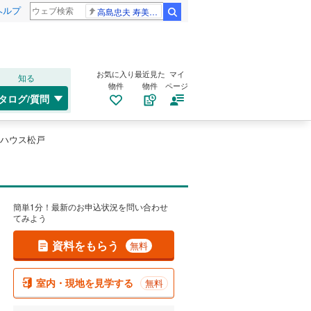
ヘルプ
高島忠夫 寿美花代さん死去
検索
お気に入り
最近見た
マイ
知る
物件
物件
ページ
タログ/質問
ハウス松戸
簡単1分！最新のお申込状況を問い合わせ
てみよう
資料をもらう
無料
室内・現地を見学する
無料