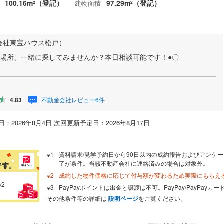
100.16m
（登記）
97.29m
（登記）
建物面積
2
2
会社東宝ハウス松戸）
る場所、一緒に探してみませんか？本日相談可能です！●〇
不動産会社レビュー6件
4.83
：2026年8月4日 次回更新予定日：2026年8月17日
資料請求/見学予約日から90日以内の成約報告およびアンケー
了が条件。当該不動産会社に連絡済みの場合は対象外。
成約した物件価格に応じて付与額が変わるため実際にもらえ
※2
PayPayポイントは出金と譲渡は不可。PayPay/PayPay
その他条件等の詳細は
説明ページ
をご覧ください。