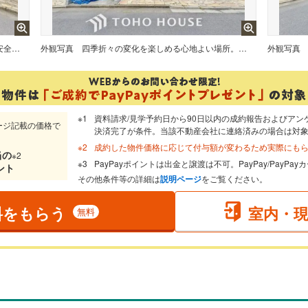
住まいの本質の部分から、住み心地や安全性を見つめ直しました。
外観写真
四季折々の変化を楽しめる心地よい場所。時間の経過と共に味わいが出る素敵な空間へ。
外観写真
資料請求/見学予約日から90日以内の成約報告およびアン
ージ記載の価格で
決済完了が条件。当該不動産会社に連絡済みの場合は対
成約した物件価格に応じて付与額が変わるため実際にも
当
の
※2
PayPayポイントは出金と譲渡は不可。PayPay/PayP
ント
その他条件等の詳細は
説明ページ
をご覧ください。
料をもらう
室内・
無料