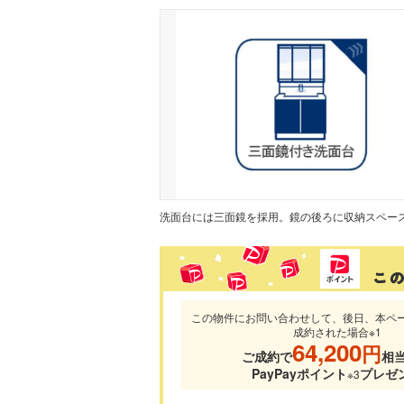
この物件にお問い合わせして、後日、本ペ
成約された場合※1
64,200
円
ご成約で
相
PayPayポイント
プレゼ
※3