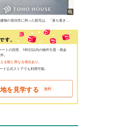
建物の居住性に拘った邸宅は、「落ち着き」と「安らぎ」と「快適」を実現してくれます。
ケートの回答、180日以内の物件引渡・残金
象外。
らえる額と異なる場合あり。
ayカード公式ストアでも利用可能。
現地を見学する
無料