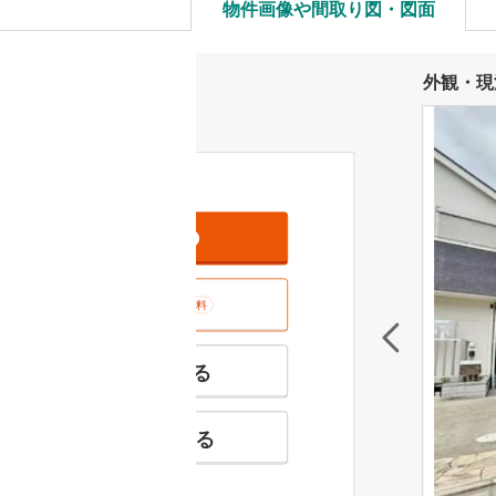
物件画像や間取り図・図面
外観・現
資料をもらう
無料
室内･現地を見学する
無料
特徴の似た物件を見る
お気に入りに追加する