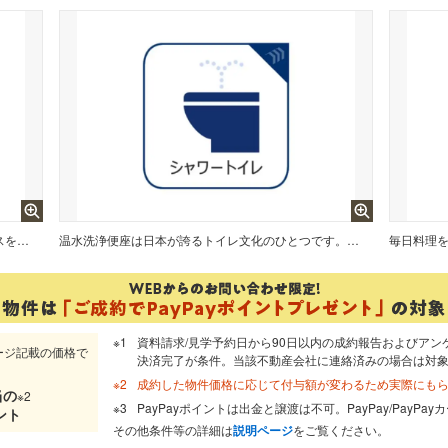
洗面台には三面鏡を採用。鏡の後ろに収納スペースを設ける事により洗面台周りもすっきりします。
温水洗浄便座は日本が誇るトイレ文化のひとつです。各家庭にも当たり前になりつつある設備のひとつです。
資料請求/見学予約日から90日以内の成約報告およびアン
ージ記載の価格で
決済完了が条件。当該不動産会社に連絡済みの場合は対
成約した物件価格に応じて付与額が変わるため実際にも
当
の
※2
PayPayポイントは出金と譲渡は不可。PayPay/PayP
ント
その他条件等の詳細は
説明ページ
をご覧ください。