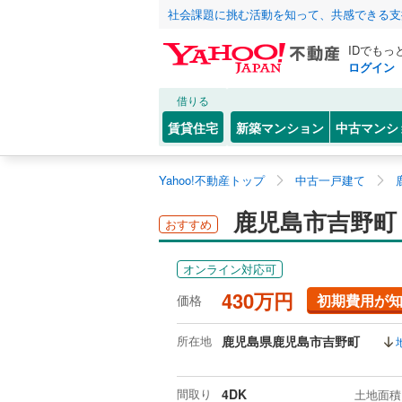
社会課題に挑む活動を知って、共感できる支
IDでもっ
ログイン
借りる
賃貸住宅
新築マンション
中古マンシ
Yahoo!不動産トップ
中古一戸建て
鹿児島市吉野町
おすすめ
オンライン対応可
430万円
初期費用が
価格
所在地
鹿児島県鹿児島市吉野町
間取り
4DK
土地面積