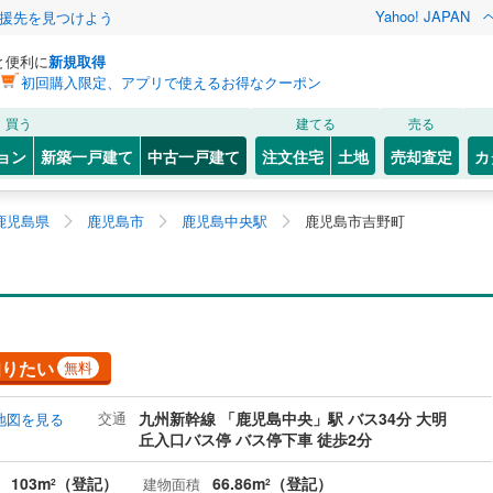
Yahoo! JAPAN
援先を見つけよう
と便利に
新規取得
初回購入限定、アプリで使えるお得なクーポン
買う
建てる
売る
ョン
新築一戸建て
中古一戸建て
注文住宅
土地
売却査定
カ
鹿児島県
鹿児島市
鹿児島中央駅
鹿児島市吉野町
知りたい
無料
交通
九州新幹線 「鹿児島中央」駅 バス34分 大明
地図を見る
丘入口バス停 バス停下車 徒歩2分
103m
（登記）
66.86m
（登記）
建物面積
2
2