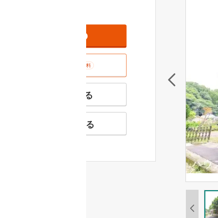
資料をもらう
無料
室内･現地を見学する
無料
特徴の似た物件を見る
お気に入りに追加する