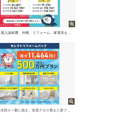
購入諸経費、外構、リフォーム、家電等をまとめて住宅ローンにできます！
水回り一新に加え、全室クロス替えと床フローリング上貼りがセットになった500万円（税込）プラン！