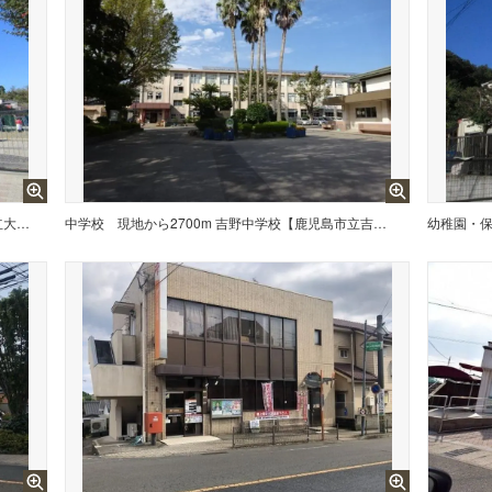
現地から400m 大明丘小学校【鹿児島市立大明丘小学校】は、大明丘1丁目に位置する1970年創立の小学校です。令和3年度の生徒数は397人で、19クラスあります。校訓は「心豊かで つよく かしこい子ども」です。
中学校
現地から2700m 吉野中学校【鹿児島市立吉野中学校】は、吉野町に位置する1947年創立の中学校です。令和3年度の生徒数は864人で、28クラスあります。校訓は「『やればできる』自主・気魄・創造」です。
幼稚園・