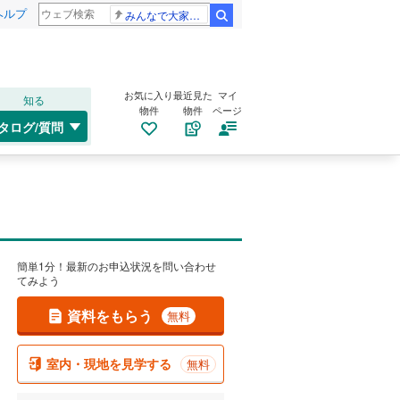
ヘルプ
みんなで大家さん 2881億円
検索
お気に入り
最近見た
マイ
知る
物件
物件
ページ
タログ/質問
簡単1分！最新のお申込状況を問い合わせ
てみよう
資料をもらう
無料
室内・現地を見学する
無料