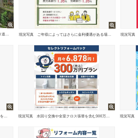
【前面道路】南側前面道路、行き止まり道路で交通量少なめです
現況写真
ご年収によってはさらに金利優遇がある場合がありますので、お気軽にご相談ください。
現況写真
今すぐ購入する場合と5年間貯蓄、家賃を支払う場合は、480万円の差が生まれます！
現況写真
水回り交換や全室クロス張替を含む300万円（税込）リフォームパック。キッチンか浴室のどちらかをお選びいただけます！
現況写真