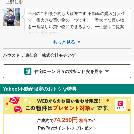
上野知樹
当日のご相談予約も大歓迎です 不動産の購入は人生
で一番大きな買い物の一つです。一番大きな買い物
を一番楽しい買い物にできるよう、一生懸命ご提案
させて頂きます！
もっと見る
ハウスドゥ 東仙台 株式会社モチアゲ
住宅ローン 月々の支払い目安を見る
支払いの目安をシミュレーションすることができます。
Yahoo!不動産限定のおトクな特典
％
金利
74,250円
ご成約で
相当
の
※2
0.01%
14.99%
PayPayポイント
プレゼント
※3