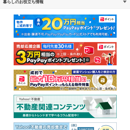
暮らしのお役立ち情報
不動産・住宅
賃貸住宅
通勤・通学時間から探す
地図から探す
マンションカタログ
教えて！住まいの先生
新築マンション
中古マンション
新築一戸建て
中古一戸建て
注文住宅
土地
売却査定