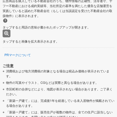
広告商品を購入している不動産会社のうち、物件情報の正確性、法令遵守、ヤ
フー不動産における成約実績等、当社所定の基準を満たした優良な店舗運営を
実践していると認めた不動産会社（もしくは当該認定を受けた不動産会社の取
扱物件）に表示されます。
タップすると用語の意味が書かれたポップアップが開きます。
タップすると画像を拡大表示されます。
PRマークについて
ご注意
消費税および地方消費税の対象となる場合は税込み価格が表示されていま
す。
物件の写真やイラスト、CGなどは実際と異なる場合があります。
市区町村の合併などにより、地図が表示されない場合があります。ご了承く
ださい。
「新築一戸建て」には、完成後1年を経過している未入居物件が掲載されてい
る場合があります。
「新築一戸建て」には、販売住戸が複数の物件は、全ての住戸に該当しない
項目もあります。各問い合わせ先にご確認ください。