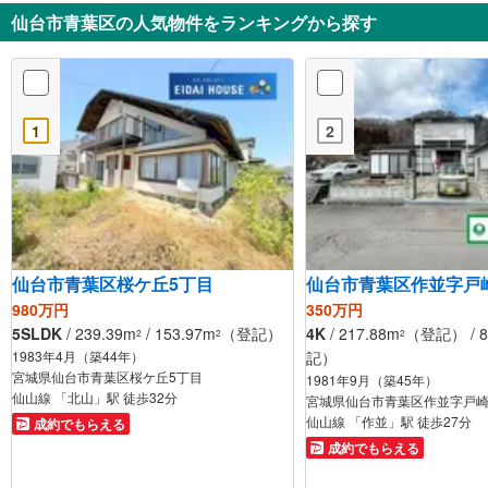
仙台市青葉区の人気物件をランキングから探す
1
2
仙台市青葉区桜ケ丘5丁目
仙台市青葉区作並字戸
980万円
350万円
5SLDK
/ 239.39m
/ 153.97m
（登記）
4K
/ 217.88m
（登記） / 8
2
2
2
1983年4月（築44年）
記）
宮城県仙台市青葉区桜ケ丘5丁目
1981年9月（築45年）
仙山線 「北山」駅 徒歩32分
宮城県仙台市青葉区作並字戸
仙山線 「作並」駅 徒歩27分
成約でもらえる
成約でもらえる