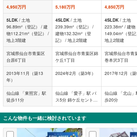
4,950万円
5,180万円
4,850万円
5LDK
/
土地
4SLDK
/
土地
4SLDK
/
土地
96.89m²（登記）
/
建
239.39m²（登記）
/
223.38m²
/
建物
物112.21m²（登記）
/
建物132.32m²（登
149.04m²（登
地上3階建
記）
/
地上2階建
地上2階建
宮城県仙台市青葉区
宮城県仙台市青葉区錦
宮城県仙台市青
台原6丁目
ケ丘1丁目
巻本沢3丁目
2013年11月（築13
2024年2月（築3年）
2017年12月（
年）
仙山線 「東照宮」駅
仙山線 「愛子」駅 バ
仙山線 「北山」
徒歩11分
ス5分 錦ケ丘セントラ
歩20分
ルハイツ前 バス停下
車 徒歩5分
こんな物件も一緒に検討されています