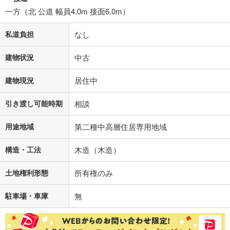
一方（北 公道 幅員4.0m 接面6.0m）
私道負担
なし
建物状況
中古
建物現況
居住中
引き渡し可能時期
相談
用途地域
第二種中高層住居専用地域
構造・工法
木造（木造）
土地権利形態
所有権のみ
駐車場・車庫
無