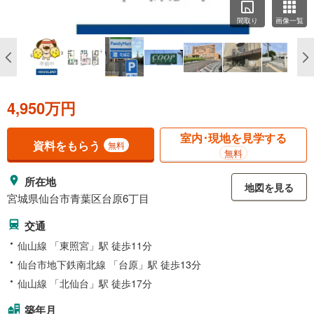
間取り
画像一覧
4,950万円
室内･現地を見学する
資料をもらう
無料
無料
所在地
地図を見る
宮城県仙台市青葉区台原6丁目
交通
仙山線 「東照宮」駅 徒歩11分
仙台市地下鉄南北線 「台原」駅 徒歩13分
仙山線 「北仙台」駅 徒歩17分
築年月