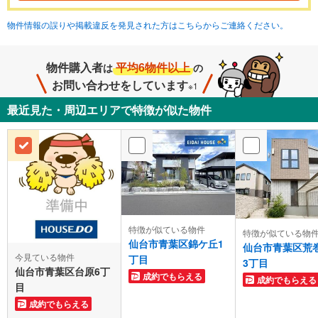
物件情報の誤りや掲載違反を発見された方はこちらからご連絡ください。
物件購入者
平均6物件以上
は
の
お問い合わせをしています
※1
最近見た・周辺エリアで特徴が似た物件
特徴が似ている物件
特徴が似ている物
仙台市青葉区錦ケ丘1
仙台市青葉区荒
今見ている物件
丁目
3丁目
仙台市青葉区台原6丁
成約でもらえる
成約でもらえる
目
成約でもらえる