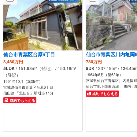
仙台市青葉区台原6丁目
仙台市青葉区川内亀岡
3,480万円
780万円
5LDK
/ 151.93m
（登記） / 153.16m
5DK
/ 337.19m
/ 136.45
2
2
2
（登記）
1964年8月（築63年）
宮城県仙台市青葉区川内亀岡
1991年10月（築35年）
仙台市地下鉄東西線 「川内」駅
宮城県仙台市青葉区台原6丁目
仙山線 「北仙台」駅 徒歩11分
成約でもらえる
成約でもらえる