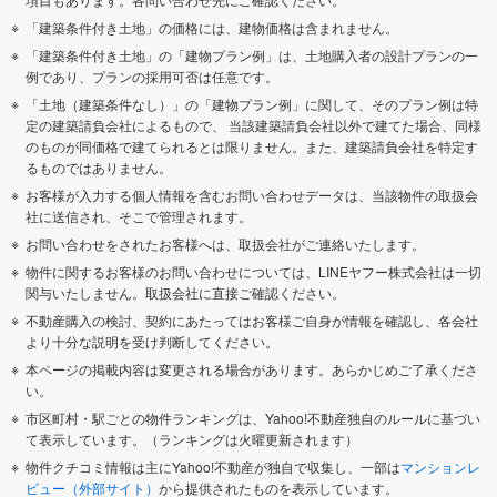
「建築条件付き土地」の価格には、建物価格は含まれません。
「建築条件付き土地」の「建物プラン例」は、土地購入者の設計プランの一
例であり、プランの採用可否は任意です。
「土地（建築条件なし）」の「建物プラン例」に関して、そのプラン例は特
定の建築請負会社によるもので、 当該建築請負会社以外で建てた場合、同様
のものが同価格で建てられるとは限りません。また、建築請負会社を特定す
るものではありません。
お客様が入力する個人情報を含むお問い合わせデータは、当該物件の取扱会
社に送信され、そこで管理されます。
お問い合わせをされたお客様へは、取扱会社がご連絡いたします。
物件に関するお客様のお問い合わせについては、LINEヤフー株式会社は一切
関与いたしません。取扱会社に直接ご確認ください。
不動産購入の検討、契約にあたってはお客様ご自身が情報を確認し、各会社
より十分な説明を受け判断してください。
本ページの掲載内容は変更される場合があります。あらかじめご了承くださ
い。
市区町村・駅ごとの物件ランキングは、Yahoo!不動産独自のルールに基づい
て表示しています。（ランキングは火曜更新されます）
物件クチコミ情報は主にYahoo!不動産が独自で収集し、一部は
マンションレ
ビュー（外部サイト）
から提供されたものを表示しています。