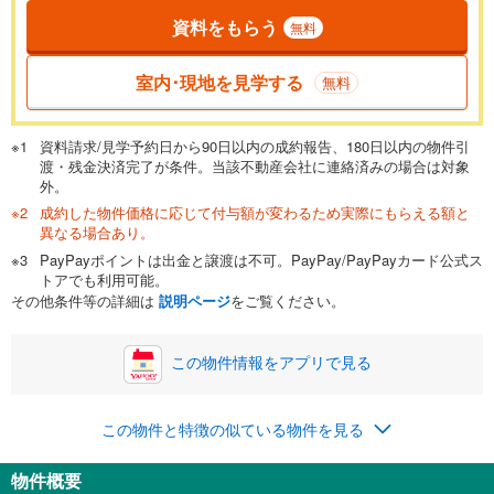
資料をもらう
無料
返済期間
一般的には最長35年まで借り入れ可能です。多くの金融機関
室内･現地を見学する
無料
が完済時の年齢は80歳までを条件としています。
万円
頭金
閉じる
資料請求/見学予約日から90日以内の成約報告、180日以内の物件引
渡・残金決済完了が条件。当該不動産会社に連絡済みの場合は対象
外。
成約した物件価格に応じて付与額が変わるため実際にもらえる額と
0万円
4,950万円
異なる場合あり。
自己資金から住宅購入にかけられる金額を入力してくださ
PayPayポイントは出金と譲渡は不可。PayPay/PayPayカード公式ス
い。一般的には物件価格の2割までが目安です。
万円
トアでも利用可能。
ボーナス
閉じる
/回
その他条件等の詳細は
説明ページ
をご覧ください。
この物件情報をアプリで見る
0円
4,950万円
年2回払いを想定しています。毎月の返済額に加えて、ボー
この物件と特徴の似ている物件を見る
ナス時の増額分（1回分）を入力してください。
ボーナス払いの限度額は金融機関によって異なります。
物件概要
128,494
円
/月
月々の返済額
閉じる