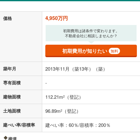
「金利」については、ご利用を予定されている金融機関等にご確認の
4,950万円
価格
上、ご自身での入力をお願いいたします。初期設定で自動入力されてい
る値は、実際の金融機関等における貸出金利とは何ら関係がなく、実際
初期費用は諸条件で変わります。
の金融機関等における貸出金利を何ら保証するものではありません。返
不動産会社に相談しませんか？
済方法「元利均等返済」にて算出しております。入力された金利を35年
適用した場合の計算結果を表示しています。
その他月額費用や、初期費用がかかります。ご注意ください。実際にお
初期費用が知りたい
無料
借り入れの際は各金融機関等に、必ずご自身でご確認をお願いいたしま
す。
条件によってお借り入れができないことがあります。
築年月
2013年11月（築13年）（築）
不動産会社に購入相談をする
無料
専有面積
-
建物面積
112.21m
（登記）
2
閉じる
土地面積
96.89m
（登記）
2
建ぺい率/容積率
建ぺい率：60％/容積率：200％
接道