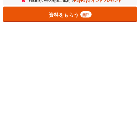
お気に入りに追加しました。
WEB問い合わせ&ご成約で
PayPayポイントプレゼント
一覧を開く
資料をもらう
無料
1
チェックした
件
をまとめて
資料をもらう
無料