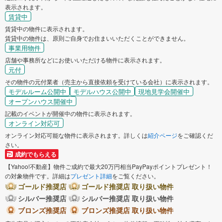
表示されます。
賃貸中
賃貸中の物件に表示されます。
賃貸中の物件は、原則ご自身でお住まいいただくことができません。
事業用物件
店舗や事務所などにお使いいただける物件に表示されます。
元付
その物件の元付業者（売主から直接依頼を受けている会社）に表示されます。
モデルルーム公開中
モデルハウス公開中
現地見学会開催中
オープンハウス開催中
記載のイベントが開催中の物件に表示されます。
オンライン対応可
オンライン対応可能な物件に表示されます。詳しくは
紹介ページ
をご確認くだ
さい。
成約でもらえる
【Yahoo!不動産】物件ご成約で最大20万円相当PayPayポイントプレゼント！
の対象物件です。詳細は
プレゼント詳細
をご覧ください。
ゴールド推奨店
ゴールド推奨店 取り扱い物件
シルバー推奨店
シルバー推奨店 取り扱い物件
ブロンズ推奨店
ブロンズ推奨店 取り扱い物件