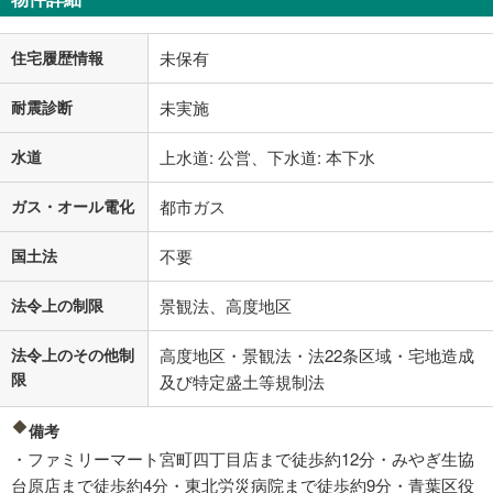
住宅履歴情報
未保有
耐震診断
未実施
水道
上水道: 公営、下水道: 本下水
ガス・オール電化
都市ガス
国土法
不要
法令上の制限
景観法、高度地区
法令上のその他制
高度地区・景観法・法22条区域・宅地造成
限
及び特定盛土等規制法
備考
・ファミリーマート宮町四丁目店まで徒歩約12分・みやぎ生協
台原店まで徒歩約4分・東北労災病院まで徒歩約9分・青葉区役