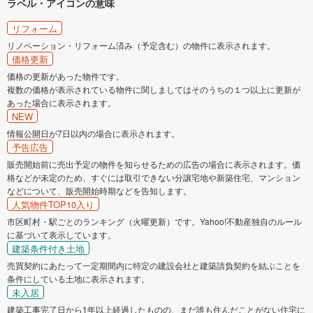
ラベル・アイコンの意味
リフォーム
リノベーション・リフォーム済み（予定含む）の物件に表示されます。
価格更新
価格の更新があった物件です。
複数の価格が表示されている物件に関しましてはそのうちの１つ以上に更新が
あった場合に表示されます。
NEW
情報公開日が7日以内の場合に表示されます。
予告広告
販売開始前に売出予定の物件を知らせるための広告の場合に表示されます。価
格などが未定のため、すぐには取引できない分譲宅地や新築住宅、マンション
などについて、販売開始時期などを告知します。
人気物件TOP10入り
市区町村・駅ごとのランキング（火曜更新）です。Yahoo!不動産独自のルール
に基づいて表示しています。
建築条件付き土地
売買契約にあたって一定期間内に特定の建設会社と建築請負契約を結ぶことを
条件にしている土地に表示されます。
未入居
建築工事完了日から1年以上経過したものの、まだ誰も住んだことがない住宅に