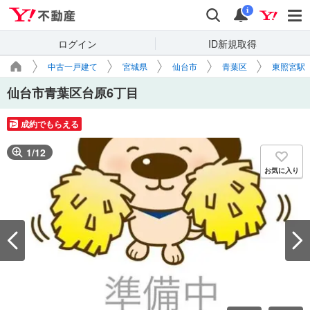
Yahoo!不動産
検索
通知
i
ログイン
ID新規取得
中古一戸建て
宮城県
仙台市
青葉区
東照宮駅
仙台市青葉区台原6丁目
成約でもらえる
1
/
12
お気に入り