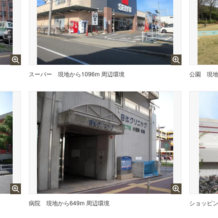
スーパー
現地から1096m 周辺環境
公園
現地
病院
現地から649m 周辺環境
ショッピ