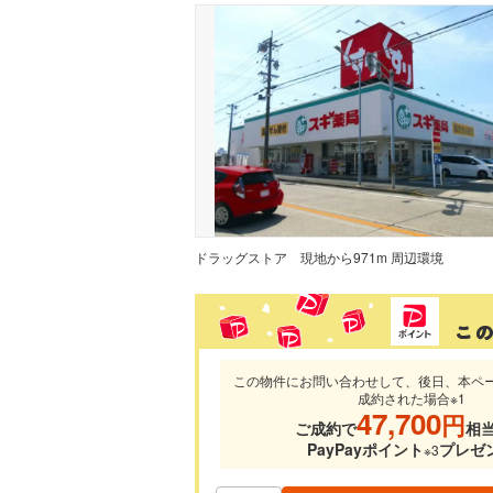
ドラッグストア
現地から971m 周辺環境
この物件にお問い合わせして、後日、本ペ
成約された場合※1
47,700
円
ご成約で
相
PayPayポイント
プレゼ
※3