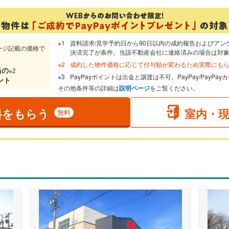
資料請求/見学予約日から90日以内の成約報告およびアン
ージ記載の価格で
決済完了が条件。当該不動産会社に連絡済みの場合は対
成約した物件価格に応じて付与額が変わるため実際にも
当
の
※2
PayPayポイントは出金と譲渡は不可。PayPay/PayP
ント
その他条件等の詳細は
説明ページ
をご覧ください。
料をもらう
室内・
無料