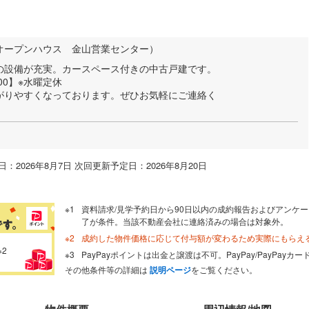
オープンハウス 金山営業センター）
の設備が充実。カースペース付きの中古戸建です。
:00】※水曜定休
がりやすくなっております。ぜひお気軽にご連絡く
：2026年8月7日 次回更新予定日：2026年8月20日
資料請求/見学予約日から90日以内の成約報告およびアンケー
了が条件。当該不動産会社に連絡済みの場合は対象外。
成約した物件価格に応じて付与額が変わるため実際にもらえ
※2
PayPayポイントは出金と譲渡は不可。PayPay/PayPay
その他条件等の詳細は
説明ページ
をご覧ください。