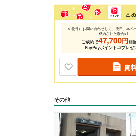
この物件にお問い合わせして、後日、本ペ
成約された場合※1
47,700
円
ご成約で
相
PayPayポイント
プレゼ
※3
資
その他