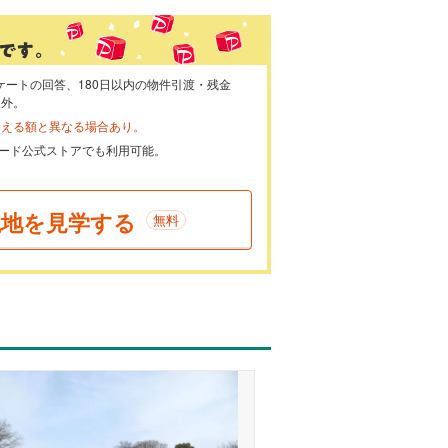
ケートの回答、180日以内の物件引渡・残金
象外。
らえる額と異なる場合あり。
ayカード公式ストアでも利用可能。
現地を見学する
無料