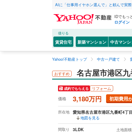
AIに「仕事用イヤホン選んで」と頼んで実
IDでもっ
ログイン
借りる
賃貸住宅
新築マンション
中古マンシ
Yahoo!不動産トップ
中古一戸建て
名古屋市港区九
おすすめ
リフォーム
成約でもらえる
3,180万円
初期費用
価格
所在地
愛知県名古屋市港区九番町4丁
地図を見る
間取り
3LDK
土地面積