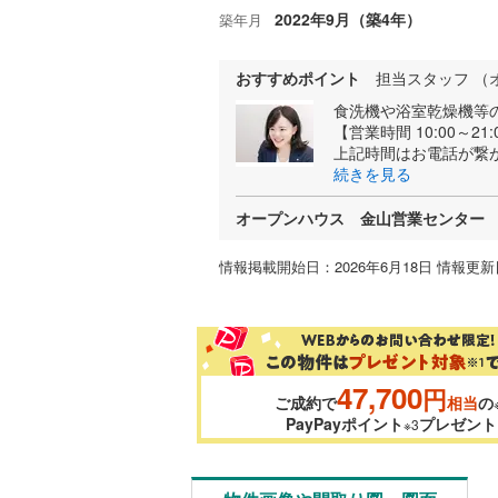
2022年9月（築4年）
築年月
おすすめポイント
担当スタッフ （
食洗機や浴室乾燥機等
【営業時間 10:00～21
上記時間はお電話が繋
続きを見る
オープンハウス 金山営業センター
情報掲載開始日：2026年6月18日 情報更新日
47,700
円
ご成約で
相当
の
PayPayポイント
プレゼント
※3