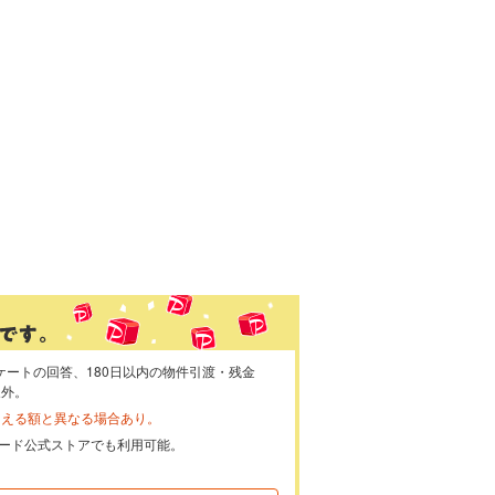
ケートの回答、180日以内の物件引渡・残金
象外。
らえる額と異なる場合あり。
ayカード公式ストアでも利用可能。