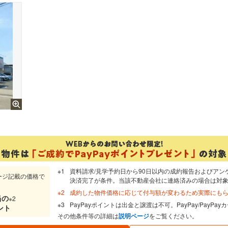
資料請求/見学予約日から90日以内の成約報告およびアン
ージ記載の価格で
決済完了が条件。当該不動産会社に連絡済みの場合は対
成約した物件価格に応じて付与額が変わるため実際にも
当
の
※2
PayPayポイントは出金と譲渡は不可。PayPay/PayP
ント
その他条件等の詳細は
説明ページ
をご覧ください。