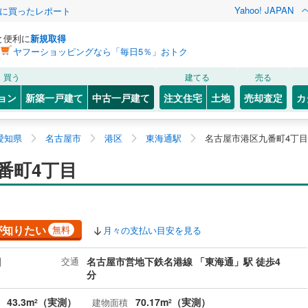
Yahoo! JAPAN
際に買ったレポート
と便利に
新規取得
ヤフーショッピングなら「毎日5％」おトク
買う
建てる
売る
ョン
新築一戸建て
中古一戸建て
注文住宅
土地
売却査定
カ
愛知県
名古屋市
港区
東海通駅
名古屋市港区九番町4丁目
番町4丁目
が知りたい
無料
月々の支払い目安を見る
目
交通
名古屋市営地下鉄名港線 「東海通」駅 徒歩4
分
43.3m
（実測）
70.17m
（実測）
建物面積
2
2