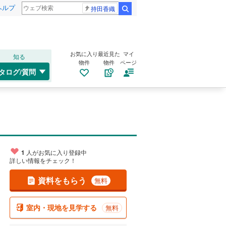
ヘルプ
持田香織
検索
お気に入り
最近見た
マイ
知る
物件
物件
ページ
タログ/質問
1
人がお気に入り登録中
詳しい情報をチェック！
資料をもらう
無料
室内・現地を見学する
無料