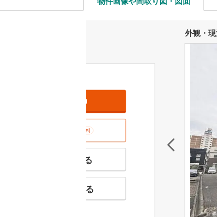
物件画像や間取り図・図面
外観・現
資料をもらう
無料
室内･現地を見学する
無料
特徴の似た物件を見る
お気に入りに追加する