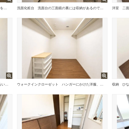
各フロア1カ所ずつシャワー機能付トイレを設置しており、忙しい朝の混雑も解消！
洗面化粧台
洗面台の三面鏡の裏には収納があるので、見られたくないものの収納に便利
洋室
二
南向きならではの恵まれた採光・通風。明るいお部屋は開放感がありますね。
ウォークインクローゼット
ハンガーにかけた洋服、帽子やバッグ他収納した物を見渡すことができ整理整頓がしやすい！
収納