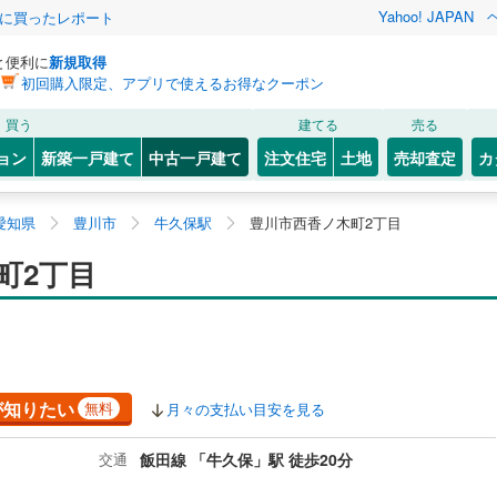
Yahoo! JAPAN
際に買ったレポート
と便利に
新規取得
初回購入限定、アプリで使えるお得なクーポン
買う
建てる
売る
ョン
新築一戸建て
中古一戸建て
注文住宅
土地
売却査定
カ
愛知県
豊川市
牛久保駅
豊川市西香ノ木町2丁目
町2丁目
が知りたい
無料
月々の支払い目安を見る
交通
飯田線 「牛久保」駅 徒歩20分