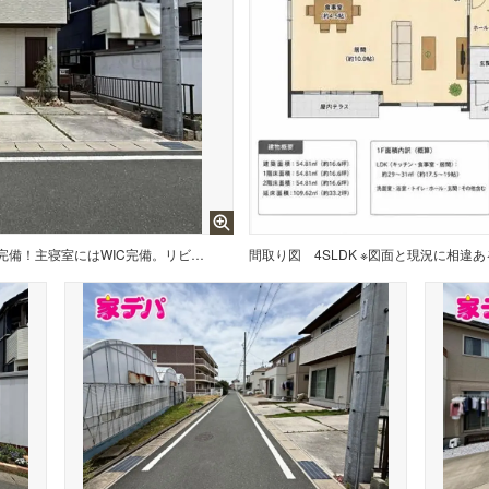
収納充実「3SLDK」使い方自由な納戸完備！主寝室にはWIC完備。リビング収納。室内設備充実。駐車3台可能。
間取り図
4SLDK ※図面と現況に相