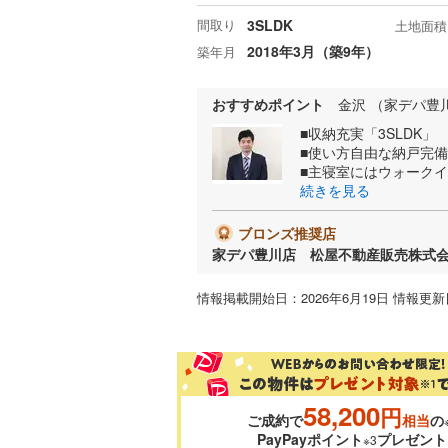
間取り
3SLDK
土地面積
2018年3月（築9年）
築年月
おすすめポイント
金沢 （家デパ豊
■収納充実「3SLDK」
■使い方自由な納戸完備
■主寝室にはウォーク
続きを見る
ブロンズ推奨店
家デパ豊川店 松屋不動産販売株式
情報掲載開始日：2026年6月19日 情報更新日
58,200
円
ご成約で
相当
の
PayPayポイント
プレゼント
※3