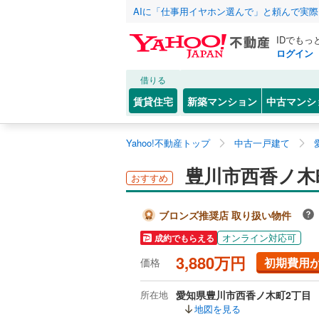
AIに「仕事用イヤホン選んで」と頼んで実
IDでもっ
ログイン
借りる
賃貸住宅
新築マンション
中古マンシ
Yahoo!不動産トップ
中古一戸建て
豊川市西香ノ木
おすすめ
ブロンズ推奨店 取り扱い物件
オンライン対応可
成約でもらえる
3,880万円
初期費用
価格
所在地
愛知県豊川市西香ノ木町2丁目
地図を見る