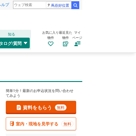
ヘルプ
蔦谷好位置
検索
お気に入り
最近見た
マイ
知る
物件
物件
ページ
タログ/質問
簡単1分！最新のお申込状況を問い合わせ
てみよう
資料をもらう
無料
室内・現地を見学する
無料