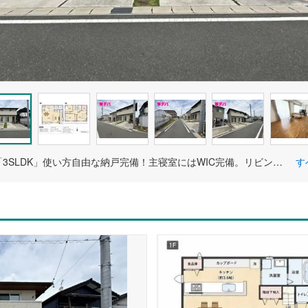
収納充実「3SLDK」使い方自由な納戸完備！主寝室にはWIC完備。リビング収納。室内設備充実。駐車3台可能。
す