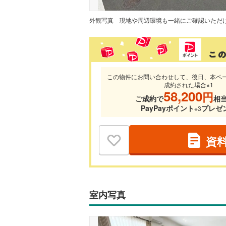
外観写真
この物件にお問い合わせして、後日、本ペ
成約された場合※1
58,200
円
ご成約で
相
PayPayポイント
プレゼ
※3
資
室内写真