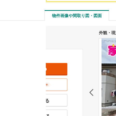
物件画像や間取り図・図面
外観・現
資料をもらう
無料
室内･現地を見学する
無料
特徴の似た物件を見る
お気に入りに追加する