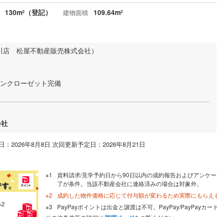
130m
（登記）
109.64m
建物面積
2
2
川店 松屋不動産販売株式会社）
インクローゼット完備
会社
：2026年8月8日 次回更新予定日：2026年8月21日
資料請求/見学予約日から90日以内の成約報告およびアンケー
了が条件。当該不動産会社に連絡済みの場合は対象外。
成約した物件価格に応じて付与額が変わるため実際にもらえ
※2
PayPayポイントは出金と譲渡は不可。PayPay/PayPay