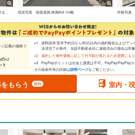
現地や周辺環境も一緒にご確認いただけます。現地ご案内いたします。お気軽にお問合せください。
現況写真
前面道路:南側約4.1m幅
外観写真
資料請求/見学予約日から90日以内の成約報告およびアン
ージ記載の価格で
決済完了が条件。当該不動産会社に連絡済みの場合は対
成約した物件価格に応じて付与額が変わるため実際にも
当
の
※2
PayPayポイントは出金と譲渡は不可。PayPay/PayP
ント
その他条件等の詳細は
説明ページ
をご覧ください。
料をもらう
室内・
無料