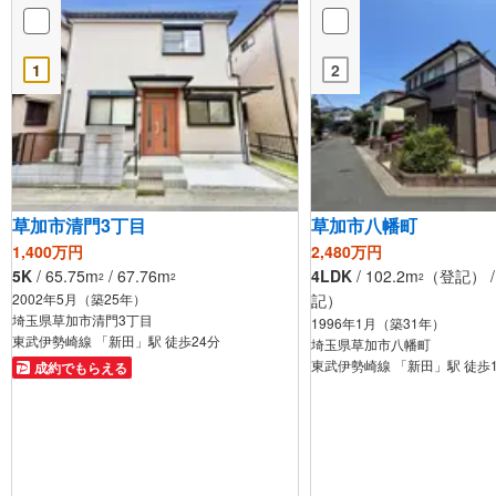
1
2
草加市清門3丁目
草加市八幡町
1,400万円
2,480万円
5K
/ 65.75m
/ 67.76m
4LDK
/ 102.2m
（登記） / 
2
2
2
2002年5月（築25年）
記）
埼玉県草加市清門3丁目
1996年1月（築31年）
東武伊勢崎線 「新田」駅 徒歩24分
埼玉県草加市八幡町
東武伊勢崎線 「新田」駅 徒歩
成約でもらえる