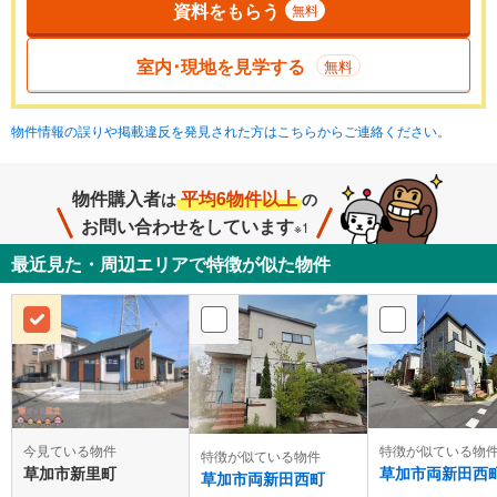
資料をもらう
無料
室内･現地を見学する
無料
物件情報の誤りや掲載違反を発見された方はこちらからご連絡ください。
物件購入者
平均6物件以上
は
の
お問い合わせをしています
※1
最近見た・周辺エリアで特徴が似た物件
今見ている物件
特徴が似ている物
特徴が似ている物件
草加市新里町
草加市両新田西
草加市両新田西町