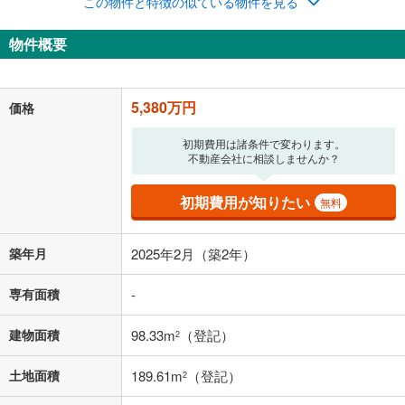
この物件と特徴の似ている物件を見る
ナス時の増額分（1回分）を入力してください。
ボーナス払いの限度額は金融機関によって異なります。
物件概要
139,656
円
/月
月々の返済額
閉じる
「金利」については、ご利用を予定されている金融機関等にご確認の
5,380万円
価格
上、ご自身での入力をお願いいたします。初期設定で自動入力されてい
る値は、実際の金融機関等における貸出金利とは何ら関係がなく、実際
初期費用は諸条件で変わります。
の金融機関等における貸出金利を何ら保証するものではありません。返
不動産会社に相談しませんか？
済方法「元利均等返済」にて算出しております。入力された金利を35年
適用した場合の計算結果を表示しています。
その他月額費用や、初期費用がかかります。ご注意ください。実際にお
初期費用が知りたい
無料
借り入れの際は各金融機関等に、必ずご自身でご確認をお願いいたしま
す。
条件によってお借り入れができないことがあります。
築年月
2025年2月（築2年）
不動産会社に購入相談をする
無料
専有面積
-
建物面積
98.33m
（登記）
2
閉じる
土地面積
189.61m
（登記）
2