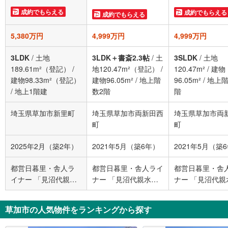
成約でもらえる
成約でもらえる
成約でもらえる
5,380万円
4,999万円
4,999万円
3LDK
/
土地
3LDK＋書斎2.3帖
/
土
3SLDK
/
土地
189.61m²（登記）
/
地120.47m²（登記）
/
120.47m²
/
建物
建物98.33m²（登記）
建物96.05m²
/
地上階
96.05m²
/
地上階
/
地上1階建
数2階
階
埼玉県草加市新里町
埼玉県草加市両新田西
埼玉県草加市両
町
町
2025年2月（築2年）
2021年5月（築6年）
2021年5月（築
都営日暮里・舎人ラ
都営日暮里・舎人ライ
都営日暮里・舎
イナー 「見沼代親水
ナー 「見沼代親水公
ナー 「見沼代親
公園」駅 徒歩18分
園」駅 徒歩20分
園」駅 徒歩20分
草加市の人気物件をランキングから探す