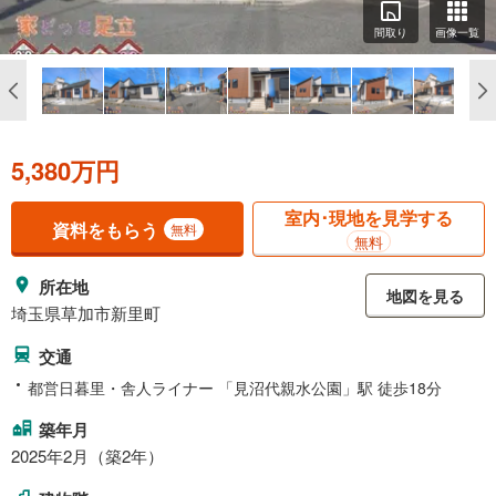
間取り
画像一覧
5,380万円
室内･現地を見学する
資料をもらう
無料
無料
所在地
地図を見る
埼玉県草加市新里町
交通
都営日暮里・舎人ライナー 「見沼代親水公園」駅 徒歩18分
築年月
2025年2月（築2年）