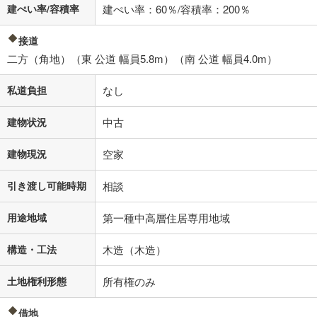
建ぺい率/容積率
建ぺい率：60％/容積率：200％
接道
二方（角地）（東 公道 幅員5.8m）（南 公道 幅員4.0m）
私道負担
なし
建物状況
中古
建物現況
空家
引き渡し可能時期
相談
用途地域
第一種中高層住居専用地域
構造・工法
木造（木造）
土地権利形態
所有権のみ
借地