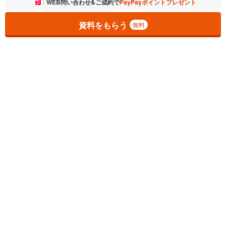
お気に入りに追加しました。
WEB問い合わせ&ご成約で
PayPayポイントプレゼント
一覧を開く
資料をもらう
無料
1
チェックした
件
をまとめて
資料をもらう
無料