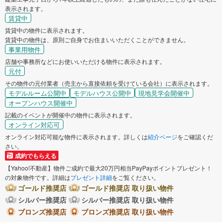
表示されます。
賃貸中
賃貸中の物件に表示されます。
賃貸中の物件は、原則ご自身でお住まいいただくことができません。
事業用物件
店舗や事務所などにお使いいただける物件に表示されます。
元付
その物件の元付業者（売主から直接依頼を受けている会社）に表示されます。
モデルルーム公開中
モデルハウス公開中
現地見学会開催中
オープンハウス開催中
記載のイベントが開催中の物件に表示されます。
オンライン対応可
オンライン対応可能な物件に表示されます。詳しくは
紹介ページ
をご確認くだ
さい。
成約でもらえる
【Yahoo!不動産】物件ご成約で最大20万円相当PayPayポイントプレゼント！
の対象物件です。詳細は
プレゼント詳細
をご覧ください。
ゴールド推奨店
ゴールド推奨店 取り扱い物件
シルバー推奨店
シルバー推奨店 取り扱い物件
ブロンズ推奨店
ブロンズ推奨店 取り扱い物件