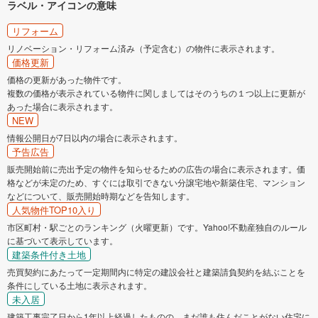
ラベル・アイコンの意味
リフォーム
リノベーション・リフォーム済み（予定含む）の物件に表示されます。
価格更新
価格の更新があった物件です。
複数の価格が表示されている物件に関しましてはそのうちの１つ以上に更新が
あった場合に表示されます。
NEW
情報公開日が7日以内の場合に表示されます。
予告広告
販売開始前に売出予定の物件を知らせるための広告の場合に表示されます。価
格などが未定のため、すぐには取引できない分譲宅地や新築住宅、マンション
などについて、販売開始時期などを告知します。
人気物件TOP10入り
市区町村・駅ごとのランキング（火曜更新）です。Yahoo!不動産独自のルール
に基づいて表示しています。
建築条件付き土地
売買契約にあたって一定期間内に特定の建設会社と建築請負契約を結ぶことを
条件にしている土地に表示されます。
未入居
建築工事完了日から1年以上経過したものの、まだ誰も住んだことがない住宅に