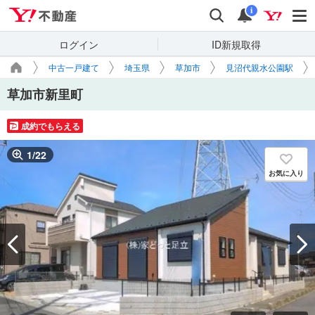
Yahoo!不動産
検索
通知
i
ログイン
ID新規取得
中古一戸建て
埼玉県
草加市
見沼代親水公園駅
草加市新里町
成約でもらえる
1
/
22
お気に入り