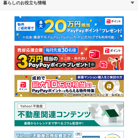
暮らしのお役立ち情報
不動産・住宅
賃貸住宅
通勤・通学時間から探す
地図から探す
マンションカタログ
教えて！住まいの先生
新築マンション
中古マンション
新築一戸建て
中古一戸建て
注文住宅
土地
売却査定