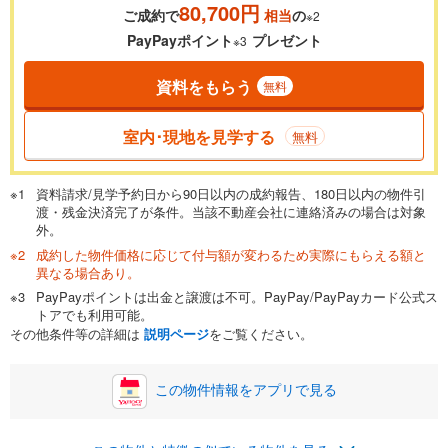
80,700円
ご成約で
相当
の
※2
0.01%
14.99%
PayPayポイント
プレゼント
※3
資料をもらう
無料
返済期間
一般的には最長35年まで借り入れ可能です。多くの金融機関
室内･現地を見学する
無料
が完済時の年齢は80歳までを条件としています。
万円
頭金
閉じる
資料請求/見学予約日から90日以内の成約報告、180日以内の物件引
渡・残金決済完了が条件。当該不動産会社に連絡済みの場合は対象
外。
成約した物件価格に応じて付与額が変わるため実際にもらえる額と
0万円
5,380万円
異なる場合あり。
自己資金から住宅購入にかけられる金額を入力してくださ
PayPayポイントは出金と譲渡は不可。PayPay/PayPayカード公式ス
い。一般的には物件価格の2割までが目安です。
万円
トアでも利用可能。
ボーナス
閉じる
/回
その他条件等の詳細は
説明ページ
をご覧ください。
この物件情報をアプリで見る
0円
5,380万円
年2回払いを想定しています。毎月の返済額に加えて、ボー