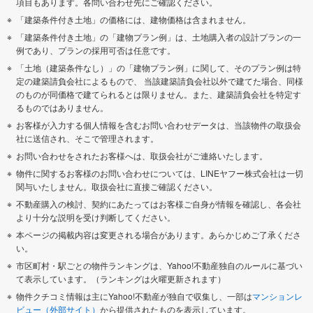
項目もあります。各問い合わせ先にご確認ください。
「建築条件付き土地」の価格には、建物価格は含まれません。
「建築条件付き土地」の「建物プラン例」は、土地購入者の設計プランの一
例であり、プランの採用可否は任意です。
「土地（建築条件なし）」の「建物プラン例」に関して、そのプラン例は特
定の建築請負会社によるもので、 当該建築請負会社以外で建てた場合、同様
のものが同価格で建てられるとは限りません。また、建築請負会社を特定す
るものではありません。
お客様が入力する個人情報を含むお問い合わせデータは、当該物件の取扱会
社に送信され、そこで管理されます。
お問い合わせをされたお客様へは、取扱会社がご連絡いたします。
物件に関するお客様のお問い合わせについては、LINEヤフー株式会社は一切
関与いたしません。取扱会社に直接ご確認ください。
不動産購入の検討、契約にあたってはお客様ご自身が情報を確認し、各会社
より十分な説明を受け判断してください。
本ページの掲載内容は変更される場合があります。あらかじめご了承くださ
い。
市区町村・駅ごとの物件ランキングは、Yahoo!不動産独自のルールに基づい
て表示しています。（ランキングは火曜更新されます）
物件クチコミ情報は主にYahoo!不動産が独自で収集し、一部は
マンションレ
ビュー（外部サイト）
から提供されたものを表示しています。