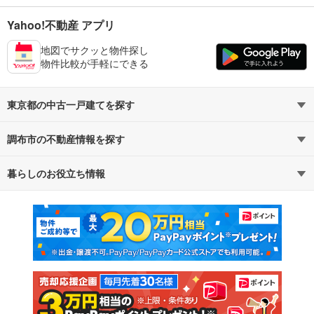
Yahoo!不動産 アプリ
地図でサクッと物件探し
物件比較が手軽にできる
東京都の中古一戸建てを探す
調布市の不動産情報を探す
路線・駅から探す
地域から探す
暮らしのお役立ち情報
不動産・住宅
賃貸住宅
通勤・通学時間から探す
地図から探す
マンションカタログ
教えて！住まいの先生
新築マンション
中古マンション
新築一戸建て
中古一戸建て
注文住宅
土地