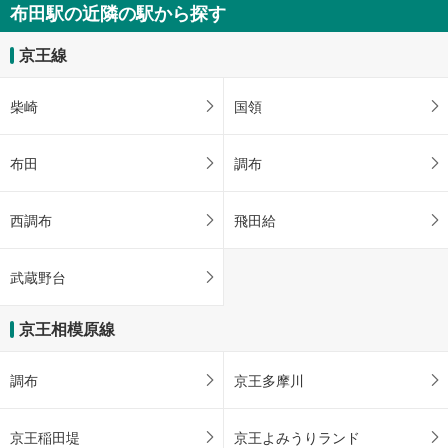
布田駅の近隣の駅から探す
京王線
柴崎
国領
布田
調布
西調布
飛田給
武蔵野台
京王相模原線
調布
京王多摩川
京王稲田堤
京王よみうりランド