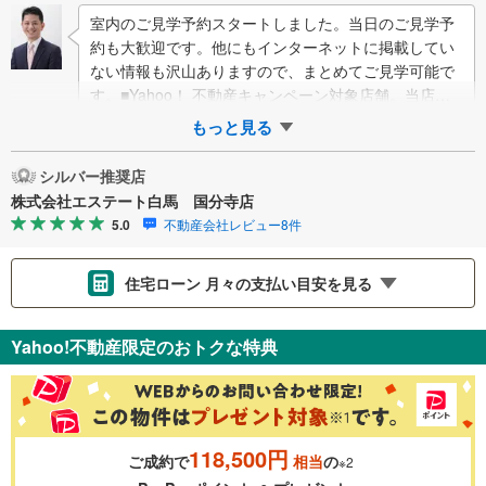
室内のご見学予約スタートしました。当日のご見学予
約も大歓迎です。他にもインターネットに掲載してい
ない情報も沢山ありますので、まとめてご見学可能で
す。■Yahoo！ 不動産キャンペーン対象店舗。当店で
物件を成約するとPayPayボー…
もっと見る
シルバー推奨店
株式会社エステート白馬 国分寺店
5.0
不動産会社レビュー8件
住宅ローン 月々の支払い目安を見る
支払いの目安をシミュレーションすることができます。
Yahoo!不動産限定のおトクな特典
％
金利
118,500円
ご成約で
相当
の
※2
0.01%
14.99%