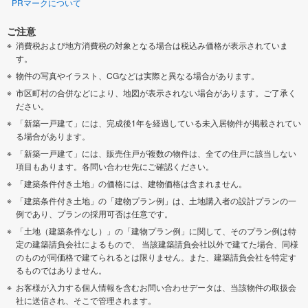
PRマークについて
ご注意
消費税および地方消費税の対象となる場合は税込み価格が表示されていま
す。
物件の写真やイラスト、CGなどは実際と異なる場合があります。
市区町村の合併などにより、地図が表示されない場合があります。ご了承く
ださい。
「新築一戸建て」には、完成後1年を経過している未入居物件が掲載されてい
る場合があります。
「新築一戸建て」には、販売住戸が複数の物件は、全ての住戸に該当しない
項目もあります。各問い合わせ先にご確認ください。
「建築条件付き土地」の価格には、建物価格は含まれません。
「建築条件付き土地」の「建物プラン例」は、土地購入者の設計プランの一
例であり、プランの採用可否は任意です。
「土地（建築条件なし）」の「建物プラン例」に関して、そのプラン例は特
定の建築請負会社によるもので、 当該建築請負会社以外で建てた場合、同様
のものが同価格で建てられるとは限りません。また、建築請負会社を特定す
るものではありません。
お客様が入力する個人情報を含むお問い合わせデータは、当該物件の取扱会
社に送信され、そこで管理されます。