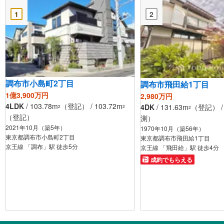
1
2
調布市小島町2丁目
調布市飛田給1丁目
1億3,900万円
2,980万円
4LDK
/ 103.78m
（登記） / 103.72m
4DK
/ 131.63m
（登記） / 
2
2
2
（登記）
測）
2021年10月（築5年）
1970年10月（築56年）
東京都調布市小島町2丁目
東京都調布市飛田給1丁目
京王線 「調布」駅 徒歩5分
京王線 「飛田給」駅 徒歩4分
成約でもらえる