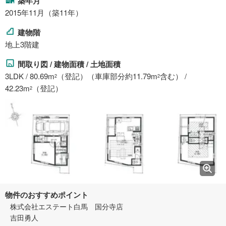
築年月
2015年11月（築11年）
建物階
地上3階建
間取り図 / 建物面積 / 土地面積
3LDK / 80.69m
（登記）（車庫部分約11.79m
含む） /
2
2
42.23m
（登記）
2
物件のおすすめポイント
株式会社エステート白馬 国分寺店
吉田勇人