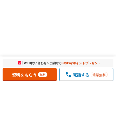
お気に入りに追加しました。
WEB問い合わせ&ご成約で
PayPayポイントプレゼント
一覧を開く
資料をもらう
電話する
通話無料
無料
1
チェックした
件
をまとめて
資料をもらう
無料