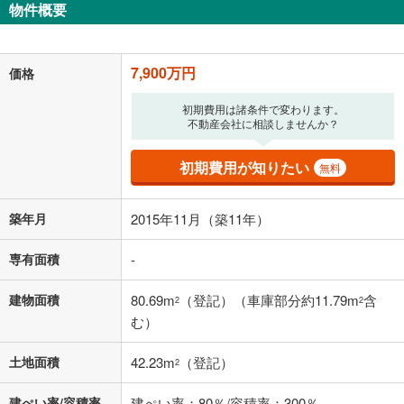
物件概要
205,072
円
/月
月々の返済額
閉じる
「金利」については、ご利用を予定されている金融機関等にご確認の
7,900万円
価格
上、ご自身での入力をお願いいたします。初期設定で自動入力されてい
る値は、実際の金融機関等における貸出金利とは何ら関係がなく、実際
初期費用は諸条件で変わります。
の金融機関等における貸出金利を何ら保証するものではありません。返
不動産会社に相談しませんか？
済方法「元利均等返済」にて算出しております。入力された金利を35年
適用した場合の計算結果を表示しています。
その他月額費用や、初期費用がかかります。ご注意ください。実際にお
初期費用が知りたい
無料
借り入れの際は各金融機関等に、必ずご自身でご確認をお願いいたしま
す。
条件によってお借り入れができないことがあります。
築年月
2015年11月（築11年）
不動産会社に購入相談をする
無料
専有面積
-
建物面積
80.69m
（登記）（車庫部分約11.79m
含
2
2
閉じる
む）
土地面積
42.23m
（登記）
2
建ぺい率/容積率
建ぺい率：80％/容積率：300％