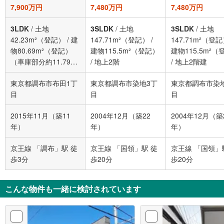
7,900万円
7,480万円
7,480万円
3LDK
/
土地
3SLDK
/
土地
3SLDK
/
土地
42.23m²（登記）
/
建
147.71m²（登記）
/
147.71m²（登
物80.69m²（登記）
建物115.5m²（登記）
建物115.5m²（
（車庫部分約11.79m²
/
地上2階
/
地上2階建
含む）
/
地上3階建
東京都調布市布田1丁
東京都調布市染地3丁
東京都調布市染
目
目
目
2015年11月（築11
2004年12月（築22
2004年12月（築
年）
年）
年）
京王線 「調布」駅 徒
京王線 「国領」駅 徒
京王線 「国領」
歩3分
歩20分
歩20分
こんな物件も一緒に検討されています