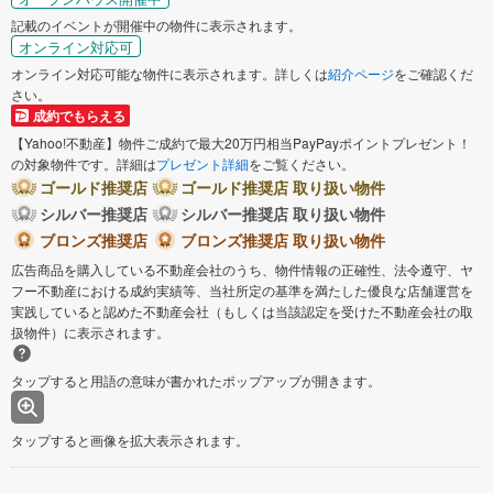
記載のイベントが開催中の物件に表示されます。
オンライン対応可
オンライン対応可能な物件に表示されます。詳しくは
紹介ページ
をご確認くだ
さい。
成約でもらえる
【Yahoo!不動産】物件ご成約で最大20万円相当PayPayポイントプレゼント！
の対象物件です。詳細は
プレゼント詳細
をご覧ください。
ゴールド推奨店
ゴールド推奨店 取り扱い物件
シルバー推奨店
シルバー推奨店 取り扱い物件
ブロンズ推奨店
ブロンズ推奨店 取り扱い物件
広告商品を購入している不動産会社のうち、物件情報の正確性、法令遵守、ヤ
フー不動産における成約実績等、当社所定の基準を満たした優良な店舗運営を
実践していると認めた不動産会社（もしくは当該認定を受けた不動産会社の取
扱物件）に表示されます。
タップすると用語の意味が書かれたポップアップが開きます。
タップすると画像を拡大表示されます。