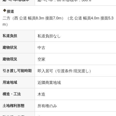
接道
二方（西 公道 幅員8.3m 接面7.0m）（北 公道 幅員4.0m 接面5.3
m）
私道負担
私道負担なし
建物状況
中古
建物現況
空家
引き渡し可能時期
即入居可（引渡条件:現況渡し）
用途地域
近隣商業地域
構造・工法
木造
土地権利形態
所有権のみ