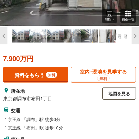
間取り
画像一覧
7,900万円
室内･現地を見学する
資料をもらう
無料
無料
所在地
地図を見る
東京都調布市布田1丁目
交通
京王線 「調布」駅 徒歩3分
京王線 「布田」駅 徒歩10分