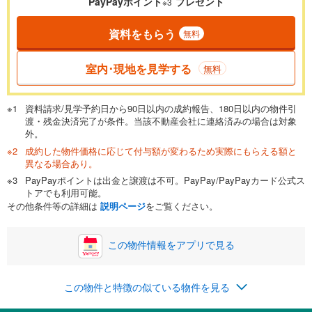
PayPayポイント
プレゼント
※3
資料をもらう
無料
返済期間
一般的には最長35年まで借り入れ可能です。多くの金融機関
室内･現地を見学する
無料
が完済時の年齢は80歳までを条件としています。
万円
頭金
閉じる
資料請求/見学予約日から90日以内の成約報告、180日以内の物件引
渡・残金決済完了が条件。当該不動産会社に連絡済みの場合は対象
外。
成約した物件価格に応じて付与額が変わるため実際にもらえる額と
0万円
7,900万円
異なる場合あり。
自己資金から住宅購入にかけられる金額を入力してくださ
PayPayポイントは出金と譲渡は不可。PayPay/PayPayカード公式ス
い。一般的には物件価格の2割までが目安です。
万円
トアでも利用可能。
ボーナス
閉じる
/回
その他条件等の詳細は
説明ページ
をご覧ください。
この物件情報をアプリで見る
0円
7,900万円
年2回払いを想定しています。毎月の返済額に加えて、ボー
この物件と特徴の似ている物件を見る
ナス時の増額分（1回分）を入力してください。
ボーナス払いの限度額は金融機関によって異なります。