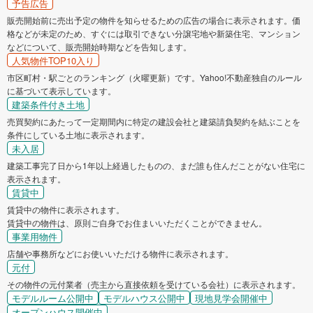
予告広告
販売開始前に売出予定の物件を知らせるための広告の場合に表示されます。価
格などが未定のため、すぐには取引できない分譲宅地や新築住宅、マンション
などについて、販売開始時期などを告知します。
人気物件TOP10入り
市区町村・駅ごとのランキング（火曜更新）です。Yahoo!不動産独自のルール
に基づいて表示しています。
建築条件付き土地
売買契約にあたって一定期間内に特定の建設会社と建築請負契約を結ぶことを
条件にしている土地に表示されます。
未入居
建築工事完了日から1年以上経過したものの、まだ誰も住んだことがない住宅に
表示されます。
賃貸中
賃貸中の物件に表示されます。
賃貸中の物件は、原則ご自身でお住まいいただくことができません。
事業用物件
店舗や事務所などにお使いいただける物件に表示されます。
元付
その物件の元付業者（売主から直接依頼を受けている会社）に表示されます。
モデルルーム公開中
モデルハウス公開中
現地見学会開催中
オープンハウス開催中