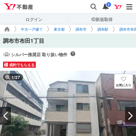
Yahoo!不動産
検索
通知
i
ログイン
ID新規取得
中古一戸建て
東京都
調布市
調布駅
調布市布
調布市布田1丁目
シルバー推奨店 取り扱い物件
成約でもらえる
1
/
27
お気に入り