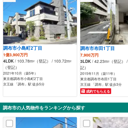
調布市小島町2丁目
調布市布田1丁目
1億3,900万円
7,900万円
4LDK
/ 103.78m
（登記） / 103.72m
3LDK
/ 42.23m
（登記） / 
2
2
2
（登記）
記）
2021年10月（築5年）
2015年11月（築11年）
東京都調布市小島町2丁目
東京都調布市布田1丁目
京王線 「調布」駅 徒歩5分
京王線 「調布」駅 徒歩3分
成約でもらえる
調布市の人気物件をランキングから探す