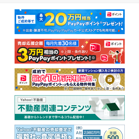
マンションカタログ
教えて！住まいの先生
新築マンション
中古マンション
新築一戸建て
中古一戸建て
注文住宅
土地
売却査定