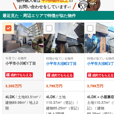
物件購入者
平均6物件以上
は
の
お問い合わせをしています
※1
最近見た・周辺エリアで特徴が似た物件
今見ている物件
特徴が似ている物件
特徴が似ている物
小平市小川町1丁目
小平市大沼町2丁目
小平市大沼町2
成約でもらえる
成約でもらえる
成約でもらえる
3,350万円
3,799万円
3,799万円
4LDK
/
土地93.51m²
/
4LDK
/
土地
4LDK＋小屋裏
建物89.98m²
/
地上2
110.37m²（登記）
/
土地110.37m²
階
建物85.25m²（登記）
記）
/
建物
/
地上2階建
85.25m²（登記