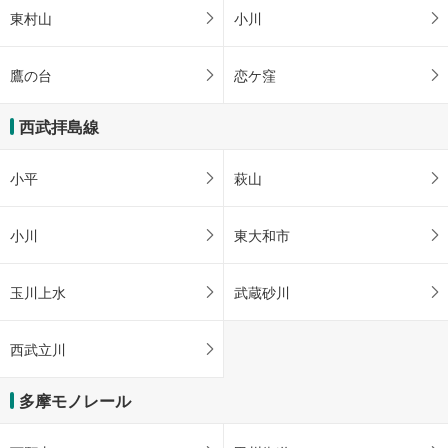
東村山
小川
鷹の台
恋ケ窪
西武拝島線
小平
萩山
小川
東大和市
玉川上水
武蔵砂川
西武立川
多摩モノレール