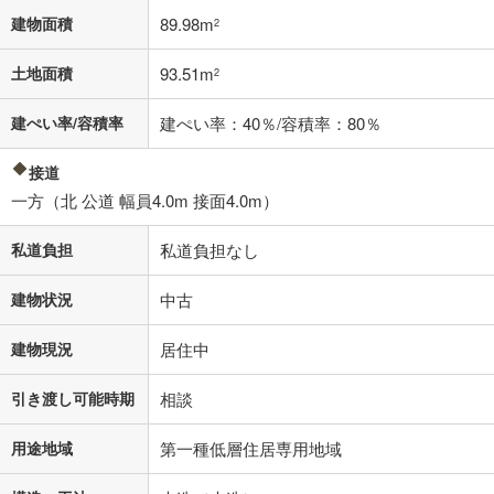
閉じる
建物面積
89.98m
2
土地面積
93.51m
2
建ぺい率/容積率
建ぺい率：40％/容積率：80％
接道
一方（北 公道 幅員4.0m 接面4.0m）
私道負担
私道負担なし
建物状況
中古
建物現況
居住中
引き渡し可能時期
相談
用途地域
第一種低層住居専用地域