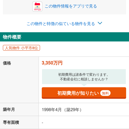
この物件情報をアプリで見る
0円
3,350万円
年2回払いを想定しています。毎月の返済額に加えて、ボー
この物件と特徴の似ている物件を見る
ナス時の増額分（1回分）を入力してください。
ボーナス払いの限度額は金融機関によって異なります。
物件概要
86,961
円
/月
月々の返済額
閉じる
人気物件 小平市8位
「金利」については、ご利用を予定されている金融機関等にご確認の
上、ご自身での入力をお願いいたします。初期設定で自動入力されてい
3,350万円
価格
る値は、実際の金融機関等における貸出金利とは何ら関係がなく、実際
の金融機関等における貸出金利を何ら保証するものではありません。返
初期費用は諸条件で変わります。
済方法「元利均等返済」にて算出しております。入力された金利を35年
不動産会社に相談しませんか？
適用した場合の計算結果を表示しています。
その他月額費用や、初期費用がかかります。ご注意ください。実際にお
借り入れの際は各金融機関等に、必ずご自身でご確認をお願いいたしま
初期費用が知りたい
無料
す。
条件によってお借り入れができないことがあります。
築年月
1998年4月（築29年）
不動産会社に購入相談をする
無料
専有面積
-