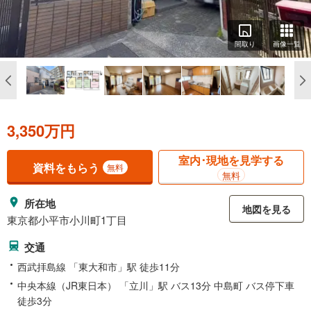
間取り
画像一覧
3,350万円
室内･現地を見学する
資料をもらう
無料
無料
所在地
地図を見る
東京都小平市小川町1丁目
交通
西武拝島線 「東大和市」駅 徒歩11分
中央本線（JR東日本） 「立川」駅 バス13分 中島町 バス停下車
徒歩3分