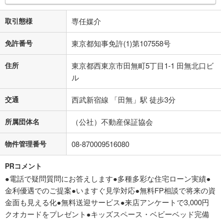
取引態様
専任媒介
免許番号
東京都知事免許(1)第107558号
住所
東京都西東京市田無町5丁目1-1 田無北口ビ
ル
交通
西武新宿線 「田無」駅 徒歩3分
所属団体名
（公社）不動産保証協会
物件管理番号
08-870009516080
PRコメント
●電話で疑問質問にお答えします●多種多彩な住宅ローン実績●
金利優遇でのご提案●いますぐ見学対応●無料FP相談で将来の資
金面も見える化●無料送迎サービス●来店アンケートで3,000円
クオカードをプレゼント●キッズスペース・ベビーベッド完備