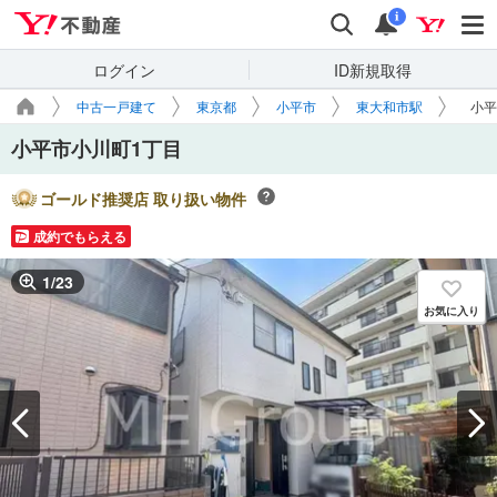
Yahoo!不動産
検索
通知
i
ログイン
ID新規取得
中古一戸建て
東京都
小平市
東大和市駅
小平
小平市小川町1丁目
ゴールド推奨店 取り扱い物件
成約でもらえる
1
/
23
お気に入り