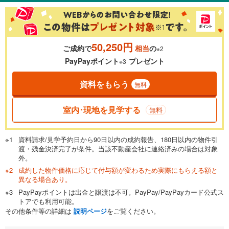
％
金利
50,250円
ご成約で
相当
の
※2
0.01%
14.99%
PayPayポイント
プレゼント
※3
資料をもらう
無料
返済期間
一般的には最長35年まで借り入れ可能です。多くの金融機関
室内･現地を見学する
無料
が完済時の年齢は80歳までを条件としています。
万円
頭金
閉じる
資料請求/見学予約日から90日以内の成約報告、180日以内の物件引
渡・残金決済完了が条件。当該不動産会社に連絡済みの場合は対象
外。
成約した物件価格に応じて付与額が変わるため実際にもらえる額と
0万円
3,350万円
異なる場合あり。
自己資金から住宅購入にかけられる金額を入力してくださ
PayPayポイントは出金と譲渡は不可。PayPay/PayPayカード公式ス
い。一般的には物件価格の2割までが目安です。
万円
トアでも利用可能。
ボーナス
閉じる
/回
その他条件等の詳細は
説明ページ
をご覧ください。