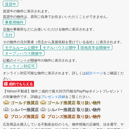
賃貸中
賃貸中の物件に表示されます。
賃貸中の物件は、原則ご自身でお住まいいただくことができません。
事業用物件
店舗や事務所などにお使いいただける物件に表示されます。
元付
その物件の元付業者（売主から直接依頼を受けている会社）に表示されます。
モデルルーム公開中
モデルハウス公開中
現地見学会開催中
オープンハウス開催中
記載のイベントが開催中の物件に表示されます。
オンライン対応可
オンライン対応可能な物件に表示されます。詳しくは
紹介ページ
をご確認くだ
さい。
成約でもらえる
【Yahoo!不動産】物件ご成約で最大20万円相当PayPayポイントプレゼント！
の対象物件です。詳細は
プレゼント詳細
をご覧ください。
ゴールド推奨店
ゴールド推奨店 取り扱い物件
シルバー推奨店
シルバー推奨店 取り扱い物件
ブロンズ推奨店
ブロンズ推奨店 取り扱い物件
広告商品を購入している不動産会社のうち、物件情報の正確性、法令遵守、ヤ