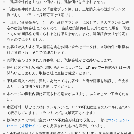
「建築条件付き土地」の価格には、建物価格は含まれません。
「建築条件付き土地」の「建物プラン例」は、土地購入者の設計プランの一
例であり、プランの採用可否は任意です。
「土地（建築条件なし）」の「建物プラン例」に関して、そのプラン例は特
定の建築請負会社によるもので、 当該建築請負会社以外で建てた場合、同様
のものが同価格で建てられるとは限りません。また、建築請負会社を特定す
るものではありません。
お客様が入力する個人情報を含むお問い合わせデータは、当該物件の取扱会
社に送信され、そこで管理されます。
お問い合わせをされたお客様へは、取扱会社がご連絡いたします。
物件に関するお客様のお問い合わせについては、LINEヤフー株式会社は一切
関与いたしません。取扱会社に直接ご確認ください。
不動産購入の検討、契約にあたってはお客様ご自身が情報を確認し、各会社
より十分な説明を受け判断してください。
本ページの掲載内容は変更される場合があります。あらかじめご了承くださ
い。
市区町村・駅ごとの物件ランキングは、Yahoo!不動産独自のルールに基づい
て表示しています。（ランキングは火曜更新されます）
物件クチコミ情報は主にYahoo!不動産が独自で収集し、一部は
マンションレ
ビュー（外部サイト）
から提供されたものを表示しています。
1 不動産情報サイト事業者連絡協議会（RSC）2018年 不動産情報サイト利用