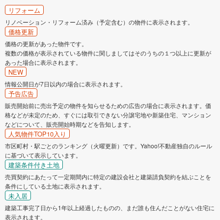
リフォーム
リノベーション・リフォーム済み（予定含む）の物件に表示されます。
価格更新
価格の更新があった物件です。
複数の価格が表示されている物件に関しましてはそのうちの１つ以上に更新が
あった場合に表示されます。
NEW
情報公開日が7日以内の場合に表示されます。
予告広告
販売開始前に売出予定の物件を知らせるための広告の場合に表示されます。価
格などが未定のため、すぐには取引できない分譲宅地や新築住宅、マンション
などについて、販売開始時期などを告知します。
人気物件TOP10入り
市区町村・駅ごとのランキング（火曜更新）です。Yahoo!不動産独自のルール
に基づいて表示しています。
建築条件付き土地
売買契約にあたって一定期間内に特定の建設会社と建築請負契約を結ぶことを
条件にしている土地に表示されます。
未入居
建築工事完了日から1年以上経過したものの、まだ誰も住んだことがない住宅に
表示されます。