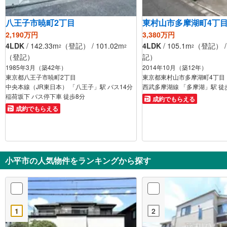
八王子市暁町2丁目
東村山市多摩湖町4丁
2,190万円
3,380万円
4LDK
/ 142.33m
（登記） / 101.02m
4LDK
/ 105.1m
（登記） / 
2
2
2
（登記）
記）
1985年3月（築42年）
2014年10月（築12年）
東京都八王子市暁町2丁目
東京都東村山市多摩湖町4丁目
中央本線（JR東日本） 「八王子」駅 バス14分
西武多摩湖線 「多摩湖」駅 徒
稲荷坂下 バス停下車 徒歩8分
成約でもらえる
成約でもらえる
小平市の人気物件をランキングから探す
1
2