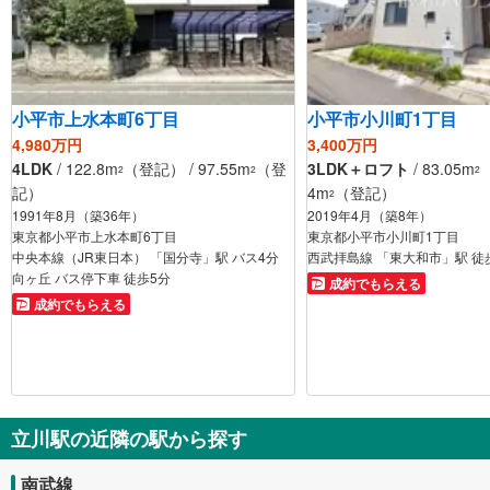
小平市上水本町6丁目
小平市小川町1丁目
4,980万円
3,400万円
4LDK
/ 122.8m
（登記） / 97.55m
（登
3LDK＋ロフト
/ 83.05m
（
2
2
2
記）
4m
（登記）
2
1991年8月（築36年）
2019年4月（築8年）
東京都小平市上水本町6丁目
東京都小平市小川町1丁目
中央本線（JR東日本） 「国分寺」駅 バス4分
西武拝島線 「東大和市」駅 徒
向ヶ丘 バス停下車 徒歩5分
成約でもらえる
成約でもらえる
立川駅の近隣の駅から探す
南武線