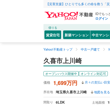
【災害支援】ひとりでも多くの命を救う「災
IDでもっ
ログイン
借りる
賃貸住宅
新築マンション
中古マンシ
Yahoo!不動産トップ
中古一戸建て
久喜市上川崎
オープンハウス開催中
オンライン対応可
1,699万円
価格
月々の支払い目
所在地
埼玉県久喜市上川崎
地図を見る
間取り
6LDK
1
土地面積