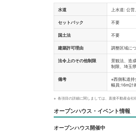
水道
上水道: 公
セットバック
不要
国土法
不要
建築許可理由
調整区域に
法令上のその他制限
景観法、造成
制限、埼玉県
備考
※西側私道持分
幅員:16m
各項目の詳細に関しましては、直接不動産会社
オープンハウス・イベント情報
オープンハウス開催中