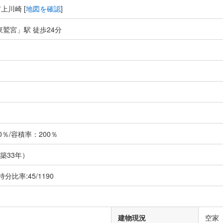
上川崎 [
地図を確認
]
東鷲宮」駅 徒歩24分
％/容積率：200％
（築33年）
持分比率:45/1190
建物現況
空家