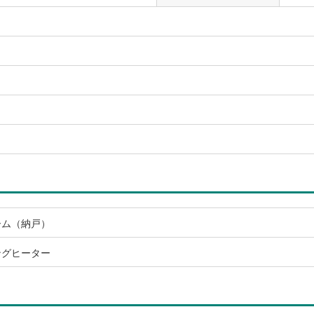
）
ーム（納戸）
ングヒーター