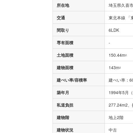
所在地
埼玉県久喜市
交通
東北本線 「
間取り
6LDK
専有面積
-
土地面積
150.44m
2
建物面積
143m
2
建ぺい率/容積率
建ぺい率：60
築年月
1994年5月
私道負担
277.24m2、
建物階
地上2階
建物状況
中古