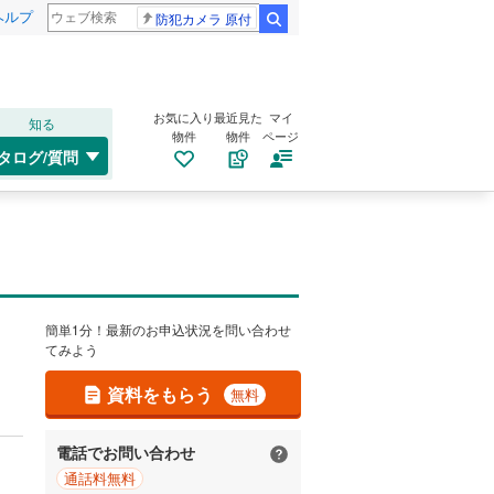
ヘルプ
防犯カメラ 原付
検索
お気に入り
最近見た
マイ
知る
物件
物件
ページ
タログ/質問
簡単1分！最新のお申込状況を問い合わせ
てみよう
資料をもらう
無料
電話でお問い合わせ
通話料無料