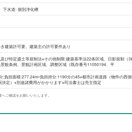
営、下水道: 個別浄化槽
つき建築許可要。建築主の許可要件あり
及び特定盛土等規制法※その他制限:建築基準法22条区域、日影規制（3種
景観条例、景観計画区域、調整区域（既存番号11050194、平
:負担面積:277.24m
負担持分:1190分の45※都市計画道路（物件の西側
2
計画決定）※別途諸費用がかかります※司法書士は売主指定
様へご確認をお願いいたします。