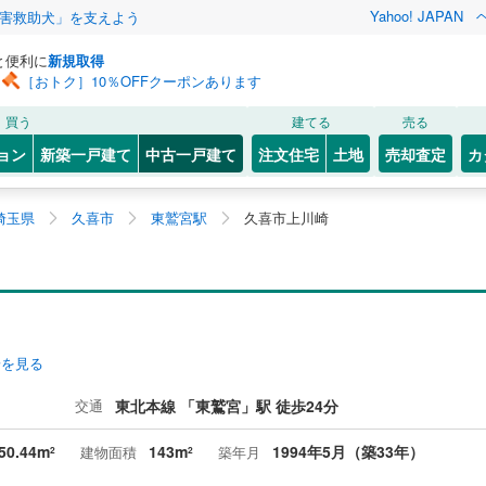
Yahoo! JAPAN
害救助犬」を支えよう
と便利に
新規取得
［おトク］10％OFFクーポンあります
買う
建てる
売る
ョン
新築一戸建て
中古一戸建て
注文住宅
土地
売却査定
カ
埼玉県
久喜市
東鷲宮駅
久喜市上川崎
安を見る
交通
東北本線 「東鷲宮」駅 徒歩24分
50.44m
143m
1994年5月（築33年）
建物面積
築年月
2
2