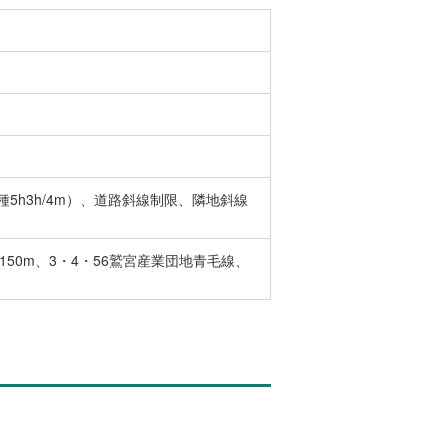
5h3h/4m）、道路斜線制限、隣地斜線
150m、3・4・56鷲宮産業団地青毛線、