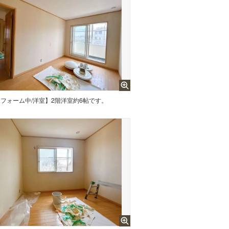
フォーム中/洋室】2階洋室約6帖です。