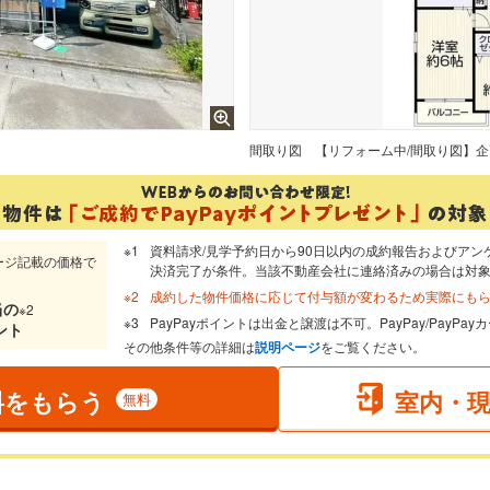
間取り図
資料請求/見学予約日から90日以内の成約報告およびアン
ージ記載の価格で
決済完了が条件。当該不動産会社に連絡済みの場合は対
成約した物件価格に応じて付与額が変わるため実際にも
当
の
※2
PayPayポイントは出金と譲渡は不可。PayPay/PayP
ント
その他条件等の詳細は
説明ページ
をご覧ください。
料をもらう
室内・
無料