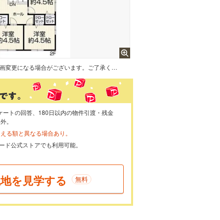
【リフォーム中/間取り図】企画変更になる場合がございます。ご了承ください。
ケートの回答、180日以内の物件引渡・残金
象外。
らえる額と異なる場合あり。
ayカード公式ストアでも利用可能。
現地を見学する
無料