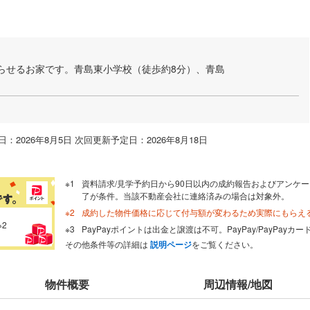
暮らせるお家です。青島東小学校（徒歩約8分）、青島
：2026年8月5日 次回更新予定日：2026年8月18日
資料請求/見学予約日から90日以内の成約報告およびアンケー
了が条件。当該不動産会社に連絡済みの場合は対象外。
成約した物件価格に応じて付与額が変わるため実際にもらえ
※2
PayPayポイントは出金と譲渡は不可。PayPay/PayPay
その他条件等の詳細は
説明ページ
をご覧ください。
物件概要
周辺情報/地図