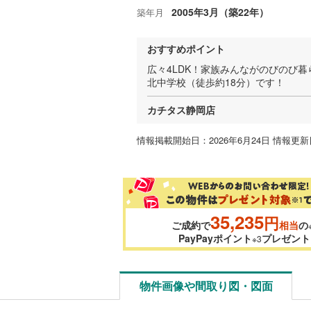
2005年3月（築22年）
築年月
おすすめポイント
広々4LDK！家族みんながのびのび
北中学校（徒歩約18分）です！
カチタス静岡店
情報掲載開始日：2026年6月24日 情報更新日
35,235
円
ご成約で
相当
の
PayPayポイント
プレゼント
※3
物件画像や間取り図・図面