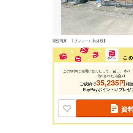
現況写真
【リフォーム中/外観】
この物件にお問い合わせして、後日、本ペ
成約された場合※1
35,235
円
ご成約で
相
PayPayポイント
プレゼ
※3
資