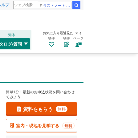
ヘルプ
ラストノート 内田有紀
検索
お気に入り
最近見た
マイ
知る
物件
物件
ページ
タログ/質問
簡単1分！最新のお申込状況を問い合わせ
てみよう
資料をもらう
無料
室内・現地を見学する
無料