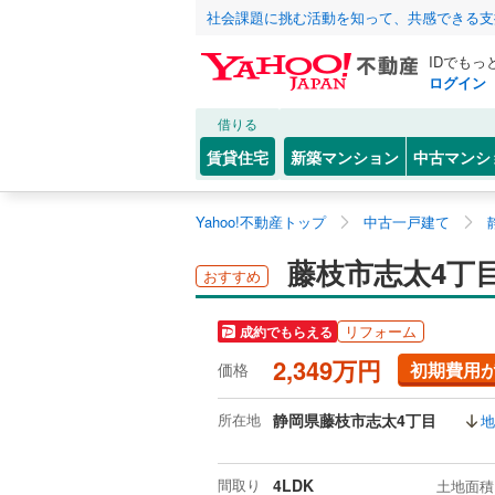
社会課題に挑む活動を知って、共感できる支
IDでもっ
ログイン
借りる
賃貸住宅
新築マンション
中古マンシ
Yahoo!不動産トップ
中古一戸建て
藤枝市志太4丁
おすすめ
リフォーム
成約でもらえる
2,349万円
初期費用
価格
所在地
静岡県藤枝市志太4丁目
地
間取り
4LDK
土地面積