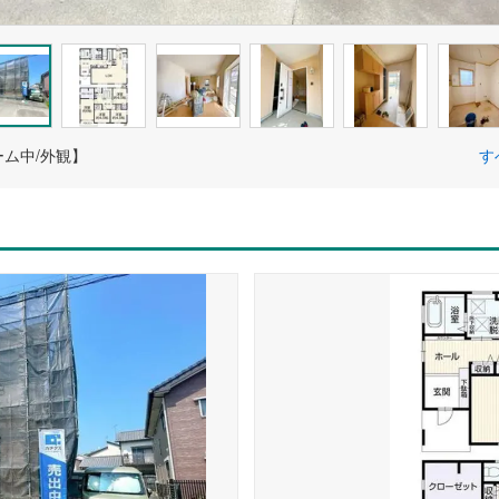
ム中/外観】
す