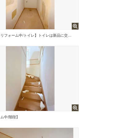
【リフォーム中/トイレ】トイレは新品に交換します。
ム中/階段】