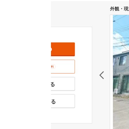
外観・現
資料をもらう
無料
室内･現地を見学する
無料
特徴の似た物件を見る
お気に入りに追加する