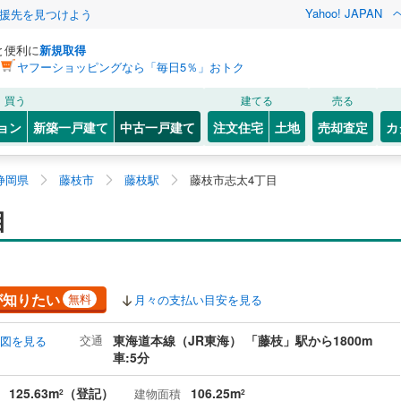
Yahoo! JAPAN
援先を見つけよう
と便利に
新規取得
ヤフーショッピングなら「毎日5％」おトク
買う
建てる
売る
ョン
新築一戸建て
中古一戸建て
注文住宅
土地
売却査定
カ
静岡県
藤枝市
藤枝駅
藤枝市志太4丁目
目
が知りたい
無料
月々の支払い目安を見る
交通
東海道本線（JR東海） 「藤枝」駅から1800m
図を見る
車:5分
125.63m
（登記）
106.25m
建物面積
2
2