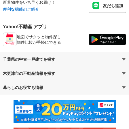
新着物件をいち早くお届け！
友だち追加
便利な機能のご紹介
Yahoo!不動産 アプリ
地図でサクッと物件探し
物件比較が手軽にできる
千葉県の中古一戸建てを探す
木更津市の不動産情報を探す
路線・駅から探す
地域から探す
暮らしのお役立ち情報
不動産・住宅
賃貸住宅
通勤・通学時間から探す
地図から探す
マンションカタログ
教えて！住まいの先生
新築マンション
中古マンション
新築一戸建て
中古一戸建て