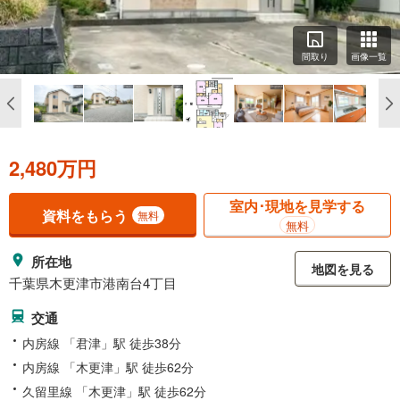
間取り
画像一覧
2,480万円
室内･現地を見学する
資料をもらう
無料
無料
所在地
地図を見る
千葉県木更津市港南台4丁目
交通
内房線 「君津」駅 徒歩38分
内房線 「木更津」駅 徒歩62分
久留里線 「木更津」駅 徒歩62分