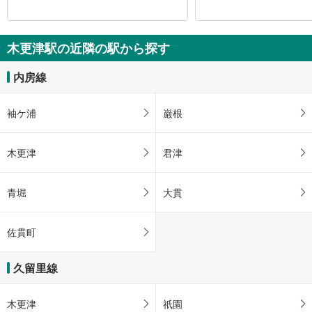
木更津駅の近隣の駅から探す
内房線
袖ケ浦
巌根
木更津
君津
青堀
大貫
佐貫町
久留里線
木更津
祇園