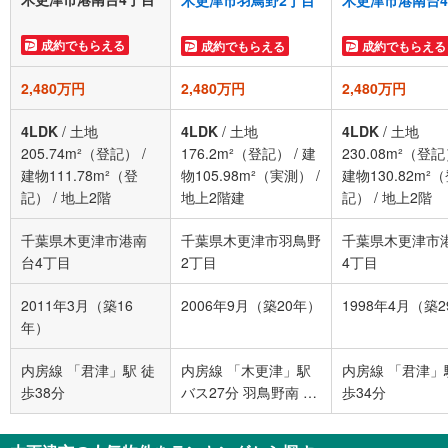
木更津市羽鳥野2丁目
木更津市港南台
成約でもらえる
成約でもらえる
成約でもらえる
2,480万円
2,480万円
2,480万円
4LDK
/
土地
4LDK
/
土地
4LDK
/
土地
205.74m²（登記）
/
176.2m²（登記）
/
建
230.08m²（登
建物111.78m²（登
物105.98m²（実測）
/
建物130.82m²
記）
/
地上2階
地上2階建
記）
/
地上2階
千葉県木更津市港南
千葉県木更津市羽鳥野
千葉県木更津市
台4丁目
2丁目
4丁目
2011年3月（築16
2006年9月（築20年）
1998年4月（築
年）
内房線 「君津」駅 徒
内房線 「木更津」駅
内房線 「君津」
歩38分
バス27分 羽鳥野南 バ
歩34分
ス停下車 徒歩4分