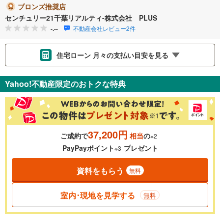
ブロンズ推奨店
センチュリー21千葉リアルティ-株式会社 PLUS
-.--
不動産会社レビュー2件
住宅ローン 月々の支払い目安を見る
支払いの目安をシミュレーションすることができます。
Yahoo!不動産限定のおトクな特典
％
金利
37,200円
ご成約で
相当
の
※2
0.01%
14.99%
PayPayポイント
プレゼント
※3
資料をもらう
無料
返済期間
一般的には最長35年まで借り入れ可能です。多くの金融機関
室内･現地を見学する
無料
が完済時の年齢は80歳までを条件としています。
万円
頭金
閉じる