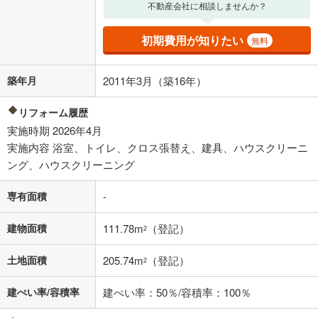
不動産会社に相談しませんか？
適用した場合の計算結果を表示しています。
その他月額費用や、初期費用がかかります。ご注意ください。実際にお
借り入れの際は各金融機関等に、必ずご自身でご確認をお願いいたしま
初期費用が知りたい
無料
す。
条件によってお借り入れができないことがあります。
築年月
2011年3月（築16年）
不動産会社に購入相談をする
無料
リフォーム履歴
実施時期 2026年4月
閉じる
実施内容 浴室、トイレ、クロス張替え、建具、ハウスクリーニ
ング、ハウスクリーニング
専有面積
-
建物面積
111.78m
（登記）
2
土地面積
205.74m
（登記）
2
建ぺい率/容積率
建ぺい率：50％/容積率：100％