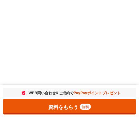
お気に入りに追加しました。
WEB問い合わせ&ご成約で
PayPayポイントプレゼント
一覧を開く
資料をもらう
無料
1
チェックした
件
をまとめて
資料をもらう
無料