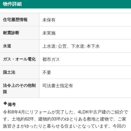
物件詳細
住宅履歴情報
未保有
耐震診断
未実施
水道
上水道: 公営、下水道: 本下水
ガス・オール電化
都市ガス
国土法
不要
法令上のその他制
司法書士指定有
限
備考
令和8年4月にリフォームが完了した、4LDK中古戸建のご紹介で
す。土地約62坪、建物約33坪のゆとりある敷地と建物で、ご家
族皆さまがゆったりと暮らせる住まいとなっています。今回の