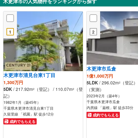
木更津市の人気物件をランキングから探す
1
2
木更津市瓜倉
木更津市清見台東1丁目
1億1,000万円
1,300万円
5LDK
/ 296.02m
（登記） /
2
5DK
/ 217.92m
（登記） / 110.07m
（登
（実測）
2
2
記）
2023年2月（築4年）
千葉県木更津市瓜倉
1982年1月（築45年）
内房線 「巌根」駅 徒歩33分
千葉県木更津市清見台東1丁目
久留里線 「祇園」駅 徒歩12分
成約でもらえる
成約でもらえる