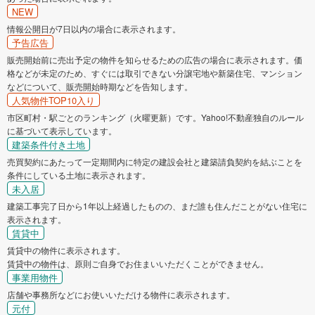
NEW
情報公開日が7日以内の場合に表示されます。
予告広告
販売開始前に売出予定の物件を知らせるための広告の場合に表示されます。価
格などが未定のため、すぐには取引できない分譲宅地や新築住宅、マンション
などについて、販売開始時期などを告知します。
人気物件TOP10入り
市区町村・駅ごとのランキング（火曜更新）です。Yahoo!不動産独自のルール
に基づいて表示しています。
建築条件付き土地
売買契約にあたって一定期間内に特定の建設会社と建築請負契約を結ぶことを
条件にしている土地に表示されます。
未入居
建築工事完了日から1年以上経過したものの、まだ誰も住んだことがない住宅に
表示されます。
賃貸中
賃貸中の物件に表示されます。
賃貸中の物件は、原則ご自身でお住まいいただくことができません。
事業用物件
店舗や事務所などにお使いいただける物件に表示されます。
元付