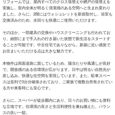
リフォームでは、屋内すべてのクロス張替えや網戸の張替えを
実施し、室内全体が明るく清潔感のある空間へと生まれ変わり
ました。さらに、2階にはウォシュレットを新規取付し、浴室も
交換済みのため、水回りも快適にご使用いただけます。
そのほか、一部建具の交換やハウスクリーニングも行われてお
り、細部にまで手入れの行き届いた状態で新生活をスタートす
ることが可能です。中古住宅でありながら、新築に近い感覚で
お住まいいただける点は大きな魅力です。
本物件は両面道路に面しているため、陽当たりや風通しが良好
で、開放感のある住環境が広がります。日中は明るい自然光が
差し込み、快適な住空間を実現しています。また、駐車スペー
スは並列で3台分確保されており、ご家族で複数台所有されてい
る方や来客時にも安心です。
さらに、スーパーが徒歩圏内にあり、日々のお買い物にも便利
な立地です。住環境の良さと生活利便性を兼ね備えた、バラン
スの良い一邸。