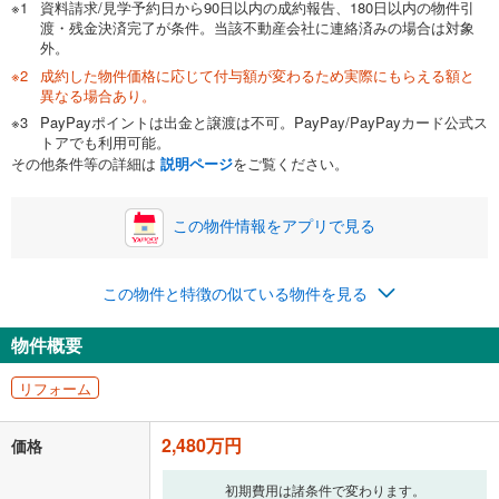
資料請求/見学予約日から90日以内の成約報告、180日以内の物件引
渡・残金決済完了が条件。当該不動産会社に連絡済みの場合は対象
外。
成約した物件価格に応じて付与額が変わるため実際にもらえる額と
0万円
2,480万円
異なる場合あり。
自己資金から住宅購入にかけられる金額を入力してくださ
PayPayポイントは出金と譲渡は不可。PayPay/PayPayカード公式ス
い。一般的には物件価格の2割までが目安です。
万円
トアでも利用可能。
ボーナス
閉じる
/回
その他条件等の詳細は
説明ページ
をご覧ください。
この物件情報をアプリで見る
0円
2,480万円
年2回払いを想定しています。毎月の返済額に加えて、ボー
この物件と特徴の似ている物件を見る
ナス時の増額分（1回分）を入力してください。
ボーナス払いの限度額は金融機関によって異なります。
物件概要
64,377
円
/月
月々の返済額
閉じる
リフォーム
「金利」については、ご利用を予定されている金融機関等にご確認の
上、ご自身での入力をお願いいたします。初期設定で自動入力されてい
2,480万円
価格
る値は、実際の金融機関等における貸出金利とは何ら関係がなく、実際
の金融機関等における貸出金利を何ら保証するものではありません。返
初期費用は諸条件で変わります。
済方法「元利均等返済」にて算出しております。入力された金利を35年