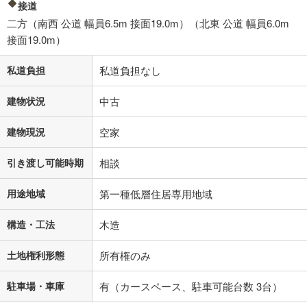
接道
二方（南西 公道 幅員6.5m 接面19.0m）（北東 公道 幅員6.0m
接面19.0m）
私道負担
私道負担なし
建物状況
中古
建物現況
空家
引き渡し可能時期
相談
用途地域
第一種低層住居専用地域
構造・工法
木造
土地権利形態
所有権のみ
駐車場・車庫
有（カースペース、駐車可能台数 3台）