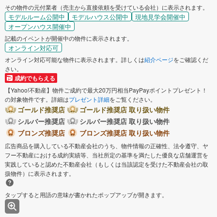
その物件の元付業者（売主から直接依頼を受けている会社）に表示されます。
モデルルーム公開中
モデルハウス公開中
現地見学会開催中
オープンハウス開催中
記載のイベントが開催中の物件に表示されます。
オンライン対応可
オンライン対応可能な物件に表示されます。詳しくは
紹介ページ
をご確認くだ
さい。
成約でもらえる
【Yahoo!不動産】物件ご成約で最大20万円相当PayPayポイントプレゼント！
の対象物件です。詳細は
プレゼント詳細
をご覧ください。
ゴールド推奨店
ゴールド推奨店 取り扱い物件
シルバー推奨店
シルバー推奨店 取り扱い物件
ブロンズ推奨店
ブロンズ推奨店 取り扱い物件
広告商品を購入している不動産会社のうち、物件情報の正確性、法令遵守、ヤ
フー不動産における成約実績等、当社所定の基準を満たした優良な店舗運営を
実践していると認めた不動産会社（もしくは当該認定を受けた不動産会社の取
扱物件）に表示されます。
タップすると用語の意味が書かれたポップアップが開きます。