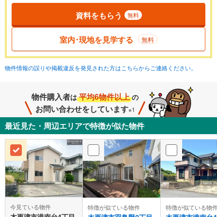
資料をもらう
無料
室内･現地を見学する
無料
物件情報の誤りや掲載違反を発見された方はこちらからご連絡ください。
物件購入者
平均6物件以上
は
の
お問い合わせをしています
※1
最近見た・周辺エリアで特徴が似た物件
今見ている物件
特徴が似ている物件
特徴が似ている物
木更津市港南台4丁目