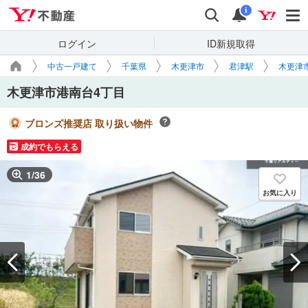
Yahoo!不動産
検索
通知
i
ログイン
ID新規取得
中古一戸建て
千葉県
木更津市
君津駅
木更津
木更津市港南台4丁目
ブロンズ推奨店 取り扱い物件
成約でもらえる
1
/
36
お気に入り