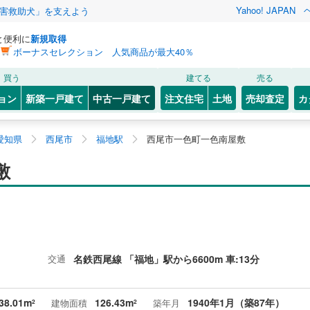
Yahoo! JAPAN
害救助犬」を支えよう
と便利に
新規取得
ボーナスセレクション 人気商品が最大40％
買う
建てる
売る
ョン
新築一戸建て
中古一戸建て
注文住宅
土地
売却査定
カ
愛知県
西尾市
福地駅
西尾市一色町一色南屋敷
敷
交通
名鉄西尾線 「福地」駅から6600m 車:13分
38.01m
126.43m
1940年1月（築87年）
建物面積
築年月
2
2