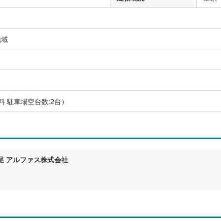
地域
）
料 駐車場空台数:2台）
尾 アルファス株式会社