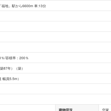
福地」駅から6600m 車:13分
％/容積率：200％
（築87年）（築）
 幅員5.5m）
建物現況
空家