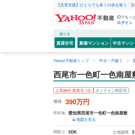
【災害支援】ひとりでも多くの命を救う「災
IDでもっ
ログイン
借りる
賃貸住宅
新築マンション
中古マンシ
Yahoo!不動産トップ
中古一戸建て
西尾市一色町一色南屋
人気物件 西尾市 1位
オンライン対応可
390万円
価格
所在地
愛知県西尾市一色町一色南屋敷
地図を見る
間取り
5DK
2
土地面積