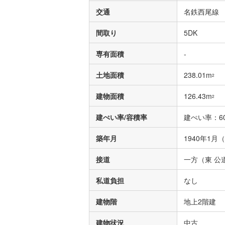
交通
名鉄西尾線 「
間取り
5DK
専有面積
-
土地面積
238.01m
2
建物面積
126.43m
2
建ぺい率/容積率
建ぺい率：60
築年月
1940年1月
接道
一方（東 公道
私道負担
なし
建物階
地上2階建
建物状況
中古