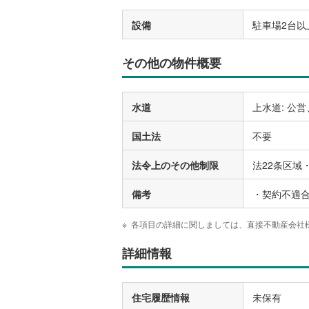
設備
駐車場2台以
その他の物件概要
水道
上水道: 公営
国土法
不要
法令上のその他制限
法22条区域
備考
・契約不適合
各項目の詳細に関しましては、直接不動産会社
詳細情報
住宅履歴情報
未保有