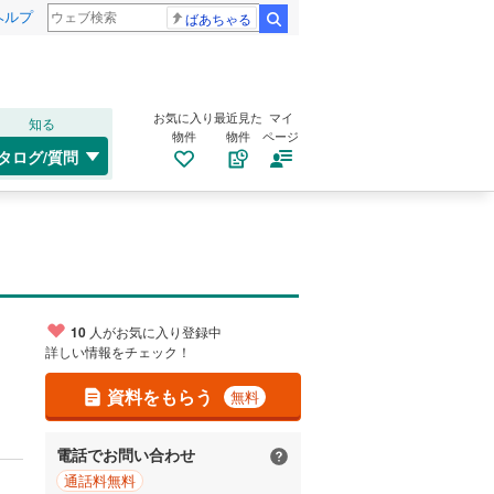
ヘルプ
ばあちゃる
検索
お気に入り
最近見た
マイ
知る
物件
物件
ページ
タログ/質問
10
人がお気に入り登録中
詳しい情報をチェック！
資料をもらう
無料
電話でお問い合わせ
通話料無料