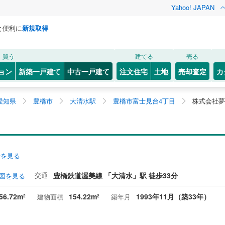
Yahoo! JAPAN
と便利に
新規取得
買う
建てる
売る
ョン
新築一戸建て
中古一戸建て
注文住宅
土地
売却査定
カ
愛知県
豊橋市
大清水駅
豊橋市富士見台4丁目
株式会社夢
安を見る
交通
豊橋鉄道渥美線 「大清水」駅 徒歩33分
図を見る
56.72m
154.22m
1993年11月（築33年）
建物面積
築年月
2
2