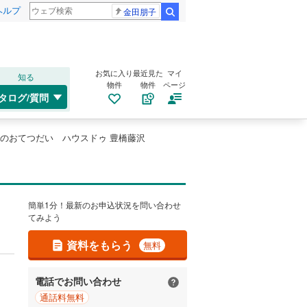
ヘルプ
金田朋子
検索
お気に入り
最近見た
マイ
知る
物件
物件
ページ
タログ/質問
のおてつだい ハウスドゥ 豊橋藤沢
簡単1分！最新のお申込状況を問い合わせ
てみよう
資料をもらう
無料
電話でお問い合わせ
通話料無料