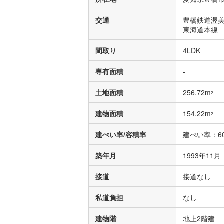
交通
豊橋鉄道渥美
東海道本線 「
間取り
4LDK
専有面積
-
土地面積
256.72m
2
建物面積
154.22m
2
建ぺい率/容積率
建ぺい率：60
築年月
1993年11
接道
接道なし
私道負担
なし
建物階
地上2階建