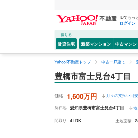
IDでもっ
ログイン
借りる
賃貸住宅
新築マンション
中古マンシ
Yahoo!不動産トップ
中古一戸建て
豊橋市富士見台4丁目
1,600万円
価格
月々の支払い目
所在地
愛知県豊橋市富士見台4丁目
地
間取り
4LDK
2
土地面積