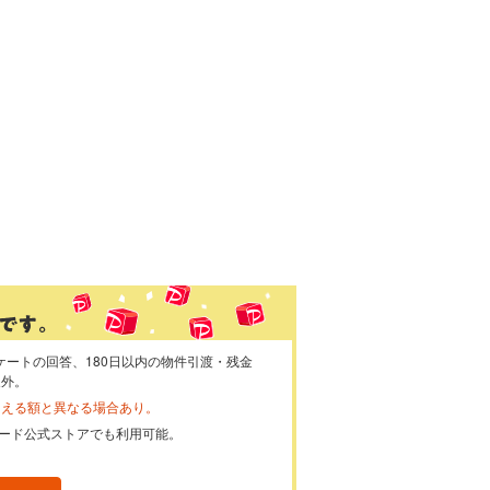
ケートの回答、180日以内の物件引渡・残金
象外。
らえる額と異なる場合あり。
ayカード公式ストアでも利用可能。