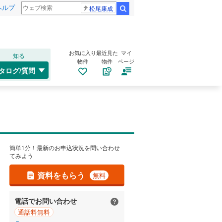
ヘルプ
松尾康成
検索
お気に入り
最近見た
マイ
知る
物件
物件
ページ
タログ/質問
簡単1分！最新のお申込状況を問い合わせ
てみよう
資料をもらう
無料
電話でお問い合わせ
通話料無料