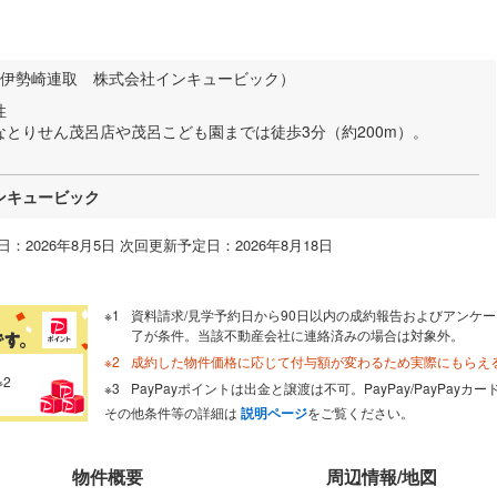
ゥ 伊勢崎連取 株式会社インキュービック）
性
とりせん茂呂店や茂呂こども園までは徒歩3分（約200m）。
ンキュービック
：2026年8月5日 次回更新予定日：2026年8月18日
資料請求/見学予約日から90日以内の成約報告およびアンケー
了が条件。当該不動産会社に連絡済みの場合は対象外。
成約した物件価格に応じて付与額が変わるため実際にもらえ
※2
PayPayポイントは出金と譲渡は不可。PayPay/PayPay
その他条件等の詳細は
説明ページ
をご覧ください。
物件概要
周辺情報/地図