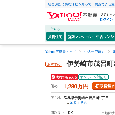
社会課題に挑む活動を知って、共感できる支
IDでもっ
ログイン
借りる
賃貸住宅
新築マンション
中古マンシ
Yahoo!不動産トップ
中古一戸建て
伊勢崎市茂呂町
おすすめ
オンライン対応可
成約でもらえる
1,280万円
初期費用
価格
所在地
群馬県伊勢崎市茂呂町2丁目
地図を見る
間取り
2LDK
土地面積