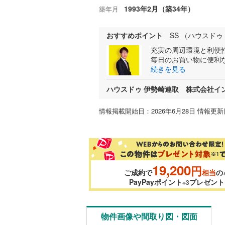
1993年2月（築34年）
築年月
おすすめポイント
SS （ハウスド
充実の周辺環境と利便
毎日のお買い物に便利な
続きを見る
ハウスドゥ 伊勢崎連取 株式会社イ
情報掲載開始日：2026年6月28日 情報更新日
19,200
円
ご成約で
相当
の
PayPayポイント
プレゼント
※3
物件画像や間取り図・図面