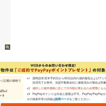
資料請求/見学予約日から90日以内の成約報告およびアン
ージ記載の価格で
決済完了が条件。当該不動産会社に連絡済みの場合は対
成約した物件価格に応じて付与額が変わるため実際にも
当
の
※2
PayPayポイントは出金と譲渡は不可。PayPay/PayP
ント
その他条件等の詳細は
説明ページ
をご覧ください。