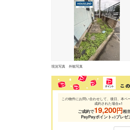
現況写真
外観写真
この物件にお問い合わせして、後日、本ペ
成約された場合※1
19,200
円
ご成約で
相
PayPayポイント
プレゼ
※3