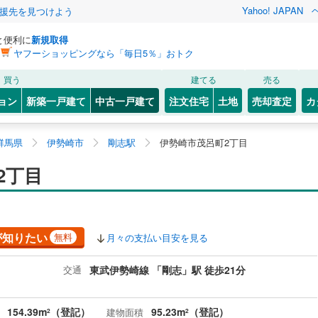
Yahoo! JAPAN
援先を見つけよう
と便利に
新規取得
ヤフーショッピングなら「毎日5％」おトク
買う
建てる
売る
ョン
新築一戸建て
中古一戸建て
注文住宅
土地
売却査定
カ
群馬県
伊勢崎市
剛志駅
伊勢崎市茂呂町2丁目
2丁目
が知りたい
無料
月々の支払い目安を見る
交通
東武伊勢崎線 「剛志」駅 徒歩21分
154.39m
（登記）
95.23m
（登記）
建物面積
2
2